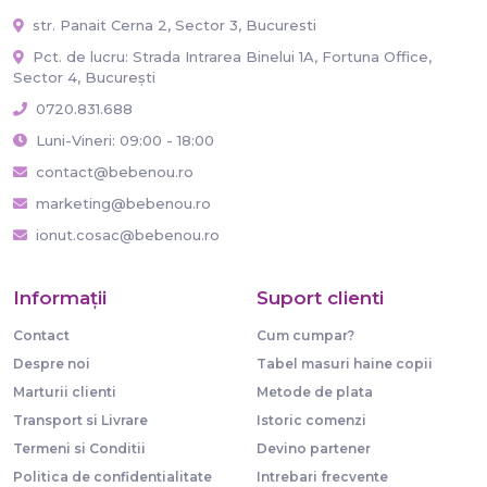
str. Panait Cerna 2, Sector 3, Bucuresti
Pct. de lucru: Strada Intrarea Binelui 1A, Fortuna Office,
Sector 4, București
0720.831.688
Luni-Vineri: 09:00 - 18:00
contact@bebenou.ro
marketing@bebenou.ro
ionut.cosac@bebenou.ro
Informaţii
Suport clienti
Contact
Cum cumpar?
Despre noi
Tabel masuri haine copii
Marturii clienti
Metode de plata
Transport si Livrare
Istoric comenzi
Termeni si Conditii
Devino partener
Politica de confidentialitate
Intrebari frecvente