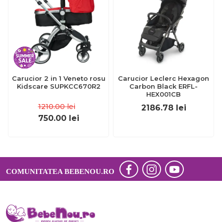
Carucior 2 in 1 Veneto rosu
Carucior Leclerc Hexagon
Kidscare SUPKCC670R2
Carbon Black ERFL-
HEX001CB
1210.00
lei
2186.78
lei
750.00
lei
COMUNITATEA BEBENOU.RO