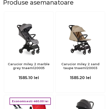
Produse
asemanatoare
Carucior miley 2 marble
Carucior miley 2 sand
grey tnaeml20005
taupe tnaeml20003
1585.10
lei
1585.20
lei
Economisesti
460.00
lei