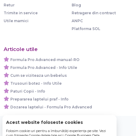
Retur
Blog
Trimite in service
Retragere din contract
Utile mamici
ANPC
Platforma SOL
Articole utile
Formula Pro Advanced-manual-RO
Formula Pro Advanced - Info Utile
Cum se viziteaza un bebelus
Trusouri botez - Info Utile
Paturi Copii - Info
Prepararea laptelui praf - Info
Dozarea laptelui - Formula Pro Advanced
Acest website foloseste cookies
Folosim cookie-uri pentru a îmbunătăți experiența pe site. Vezi
© 2026 Bebe Nou Online Store SRL
cum folosește Google datele tale aici:
Google Business Data