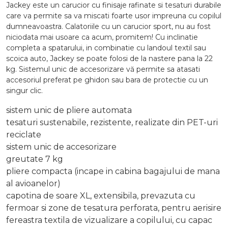
Jackey este un carucior cu finisaje rafinate si tesaturi durabile
care va permite sa va miscati foarte usor impreuna cu copilul
dumneavoastra. Calatoriile cu un carucior sport, nu au fost
niciodata mai usoare ca acum, promitem! Cu inclinatie
completa a spatarului, in combinatie cu landoul textil sau
scoica auto, Jackey se poate folosi de la nastere pana la 22
kg. Sistemul unic de accesorizare vă permite sa atasati
accesoriul preferat pe ghidon sau bara de protectie cu un
singur clic.
sistem unic de pliere automata
tesaturi sustenabile, rezistente, realizate din PET-uri
reciclate
sistem unic de accesorizare
greutate 7 kg
pliere compacta (incape in cabina bagajului de mana
al avioanelor)
capotina de soare XL, extensibila, prevazuta cu
fermoar si zone de tesatura perforata, pentru aerisire
fereastra textila de vizualizare a copilului, cu capac