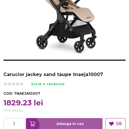
Carucior jackey sand taupe tnaeja10007
Scrie o recenzie
COD:
TNAEJA10007
1829.23
lei
(TVA inclus)
58
Adauga in cos