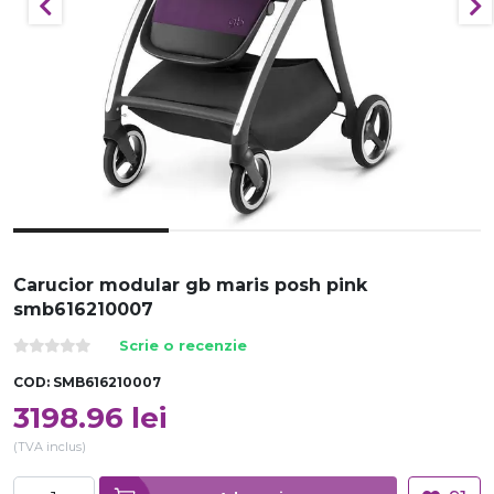
Carucior modular gb maris posh pink
smb616210007
Scrie o recenzie
COD:
SMB616210007
3198.96
lei
(TVA inclus)