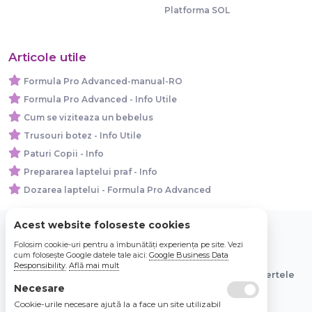
Platforma SOL
Articole utile
Formula Pro Advanced-manual-RO
Formula Pro Advanced - Info Utile
Cum se viziteaza un bebelus
Trusouri botez - Info Utile
Paturi Copii - Info
Prepararea laptelui praf - Info
Dozarea laptelui - Formula Pro Advanced
Acest website foloseste cookies
Folosim cookie-uri pentru a îmbunătăți experiența pe site. Vezi
© 2026 Bebe Nou Online Store SRL
cum folosește Google datele tale aici:
Google Business Data
Responsibility
.
Află mai mult
Toate preturile sunt exprimate in lei si includ tva. Ofertele
sunt valabile in limita stocului disponibil.
Necesare
Cookie-urile necesare ajută la a face un site utilizabil