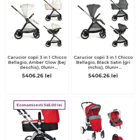
Carucior copii 3 in 1 Chicco
Carucior copii 3 in 1 Chicco
Bellagio, Amber Glow (bej
Bellagio, Black Satin (gri
deschis), 0luni+
inchis), 0luni+
CHC8713650+8713750+8714650-
CHC8713645+8713745+8714645
5406.26
lei
5406.26
lei
8
8
Economisesti
545.00
lei