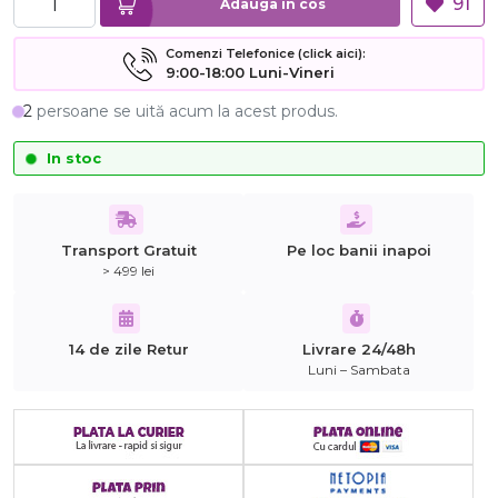
91
Adauga in cos
Comenzi Telefonice (click aici):
9:00-18:00 Luni-Vineri
2
persoane se uită acum la acest produs.
In stoc
Transport Gratuit
Pe loc banii inapoi
> 499 lei
14 de zile Retur
Livrare 24/48h
Luni – Sambata