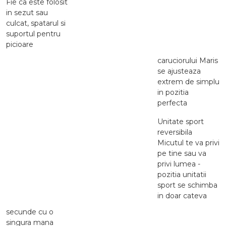
Fie ca este folosit
in sezut sau
culcat, spatarul si
suportul pentru
picioare
caruciorului Maris
se ajusteaza
extrem de simplu
in pozitia
perfecta
Unitate sport
reversibila
Micutul te va privi
pe tine sau va
privi lumea -
pozitia unitatii
sport se schimba
in doar cateva
secunde cu o
singura mana