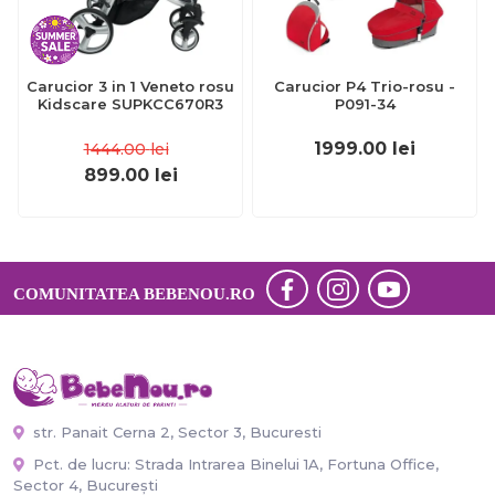
Carucior 3 in 1 Veneto rosu
Carucior P4 Trio-rosu -
Kidscare SUPKCC670R3
P091-34
1999.00
lei
1444.00
lei
899.00
lei
COMUNITATEA BEBENOU.RO
str. Panait Cerna 2, Sector 3, Bucuresti
Pct. de lucru: Strada Intrarea Binelui 1A, Fortuna Office,
Sector 4, București