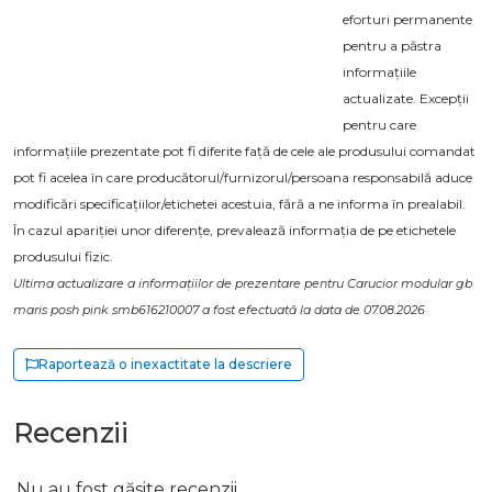
eforturi permanente
pentru a păstra
informațiile
actualizate. Excepții
pentru care
informațiile prezentate pot fi diferite față de cele ale produsului comandat
pot fi acelea în care producătorul/furnizorul/persoana responsabilă aduce
modificări specificațiilor/etichetei acestuia, fără a ne informa în prealabil.
În cazul apariției unor diferențe, prevalează informația de pe etichetele
produsului fizic.
Ultima actualizare a informațiilor de prezentare pentru Carucior modular gb
maris posh pink smb616210007 a fost efectuată la data de 07.08.2026
Raportează o inexactitate la descriere
Recenzii
Nu au fost găsite recenzii