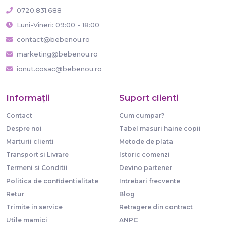
0720.831.688
Luni-Vineri: 09:00 - 18:00
contact@bebenou.ro
marketing@bebenou.ro
ionut.cosac@bebenou.ro
Informaţii
Suport clienti
Contact
Cum cumpar?
Despre noi
Tabel masuri haine copii
Marturii clienti
Metode de plata
Transport si Livrare
Istoric comenzi
Termeni si Conditii
Devino partener
Politica de confidentialitate
Intrebari frecvente
Retur
Blog
Trimite in service
Retragere din contract
Utile mamici
ANPC