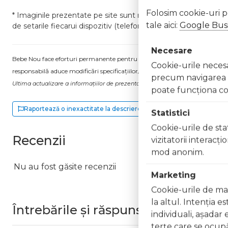
Folosim cookie-uri 
* Imaginile prezentate pe site sunt realizate in studio profesi
tale aici:
Google Busi
de setarile fiecarui dispozitiv (telefon, laptop, Pc) care afisea
Necesare
Bebe Nou face eforturi permanente pentru a păstra informațiile actualizate.
Cookie-urile necesar
responsabilă aduce modificări specificațiilor/etichetei acestuia, fără a ne in
precum navigarea în
Ultima actualizare a informațiilor de prezentare pentru Carucior ultracompact
poate funcţiona co
Raportează o inexactitate la descriere
Statistici
Cookie-urile de stat
Recenzii
vizitatorii interacţ
mod anonim.
Nu au fost găsite recenzii
Marketing
Cookie-urile de mar
la altul. Intenţia e
Întrebările și răspunsurile clienților
individuali, aşadar 
terţe care se ocupă