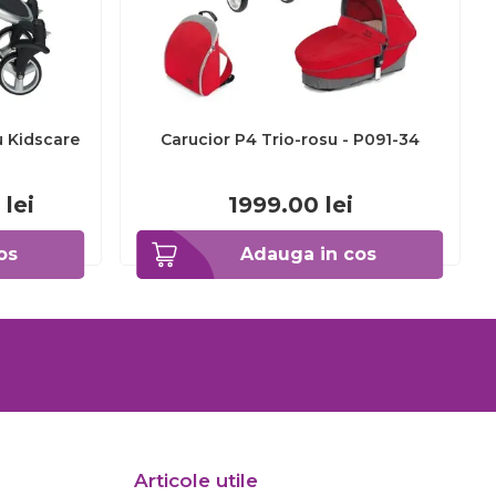
u Kidscare
Carucior P4 Trio-rosu - P091-34
lei
1999.00
lei
os
Adauga in cos
Articole utile