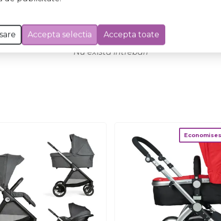
sare
Accepta selectia
Accepta toate
Nu există întrebări
Economises