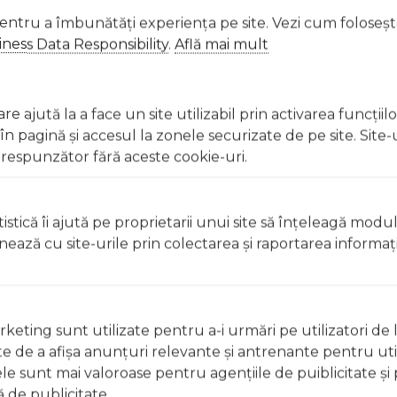
pentru a îmbunătăți experiența pe site. Vezi cum foloseș
onal, astfel nuanta culorii produselor poate fi diferita in functie 
ness Data Responsibility
.
Află mai mult
za site-ul, culoarea produsului poate sa difere.
 Excepții pentru care informațiile prezentate pot fi diferite față de cele ale 
e ajută la a face un site utilizabil prin activarea funcţiil
forma în prealabil. În cazul apariției unor diferențe, prevalează informația de pe
 pagină şi accesul la zonele securizate de pe site. Site-
 3in1 coccolle ravello moonlit grey smb323061071 a fost efectuată la data de 06.0
respunzător fără aceste cookie-uri.
istică îi ajută pe proprietarii unui site să înţeleagă modu
ionează cu site-urile prin colectarea şi raportarea informaţi
keting sunt utilizate pentru a-i urmări pe utilizatori de l
ste de a afişa anunţuri relevante şi antrenante pentru util
ele sunt mai valoroase pentru agenţiile de puiblicitate şi 
 de publicitate.