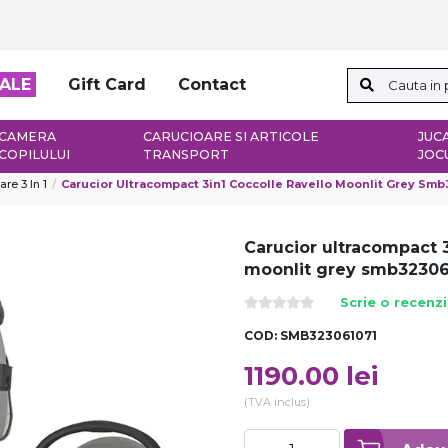
ALE
Gift Card
Contact
CAMERA
CARUCIOARE SI ARTICOLE
JUCA
COPILULUI
TRANSPORT
JOC
re 3 In 1
Carucior Ultracompact 3in1 Coccolle Ravello Moonlit Grey Sm
Carucior ultracompact 3
moonlit grey smb32306
Scrie o recenz
COD:
SMB323061071
1190.00
lei
(TVA inclus)