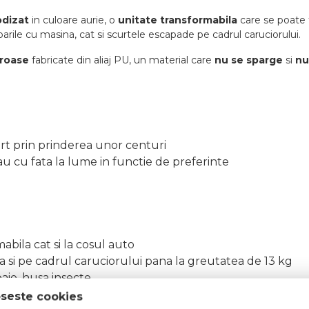
odizat
in culoare aurie, o
unitate transformabila
care se poate
arile cu masina, cat si scurtele escapade pe cadrul caruciorului.
eroase
fabricate din aliaj PU, un material care
nu se sparge
si
nu
u
ort prin prinderea unor centuri
 sau cu fata la lume in functie de preferinte
abila cat si la cosul auto
ina si pe cadrul caruciorului pana la greutatea de 13 kg
aie, husa insecte
oseste cookies