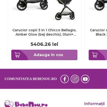
Carucior copii 3 in 1 Chicco Bellagio,
Carucior c
Amber Glow (bej deschis), 0luni+
Black 
CHC8713650+8713750+8714650-8
CHC871
5406.26
lei
Adauga in cos
COMUNITATEA BEBENOU.RO
Informaţii