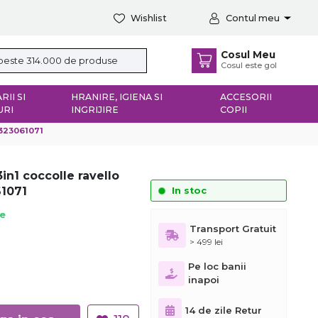
Wishlist
Contul meu
Cosul Meu
Cosul este gol
RII SI
HRANIRE, IGIENA SI
ACCESORII
URI
INGRIJIRE
COPII
b323061071
in1 coccolle ravello
1071
In stoc
ie
Transport Gratuit
> 499 lei
Pe loc banii
inapoi
14 de zile Retur