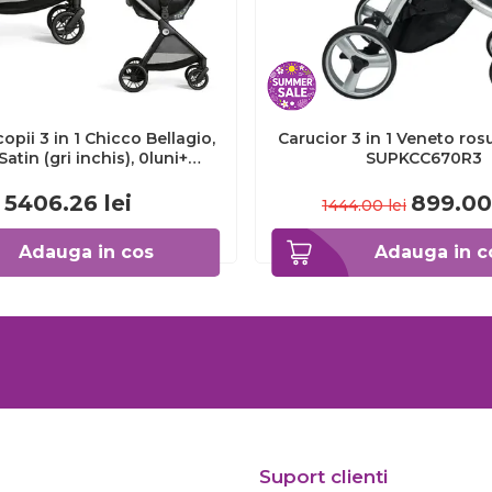
opii 3 in 1 Chicco Bellagio,
Carucior 3 in 1 Veneto ros
Satin (gri inchis), 0luni+
SUPKCC670R3
3645+8713745+8714645-8
5406.26
lei
899.00
1444.00
lei
Adauga in cos
Adauga in c
Suport clienti