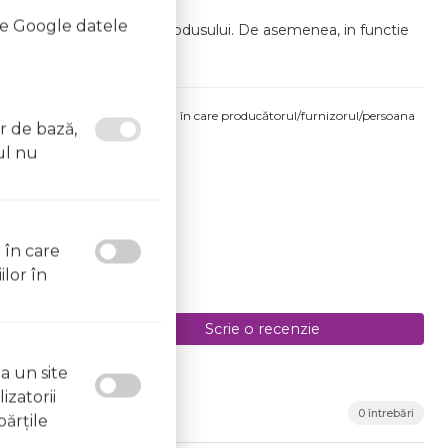
te Google datele
de luminozitatea din jurul produsului. De asemenea, in functie
produsului comandat pot fi acelea în care producătorul/furnizorul/persoana
or de bază,
 etichetele produsului fizic.
ul nu
8.2026
l în care
ilor în
Scrie o recenzie
a un site
izatorii
0 întrebări
părţile