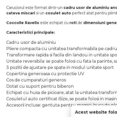
Caruciorul este format dintr-un
cadru usor de aluminiu an
cateva miscari
si un
cosulet auto
perfect atat pentru plimb
Coccolle Ravello
este echipat cu
roti
de
dimensiuni gen
Caracteristici principale:
Cadru usor de aluminiu
Pliere compacta cu unitatea transformabila pe cadr
Transformare rapida si facila din landou in unitate sp
Unitate reversibila: se poate folosi cu fata la parinte,
3 pozitii de ajustare pe spate in modul unitate sport
Copertina generoasa cu protectie UV
Cos de cumparaturi generos
Dotat cu suport pentru biberon
Echipat cu husa de picioare, atat la unitatea transform
Cosuletul auto certificat iSize
, se poate folosi in mas
Accesorii incluse: gentuta pentru mamici, husa de plo
Acest website fol