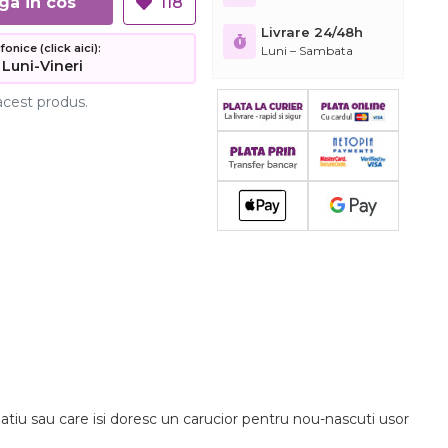
Adauga in cos
118
Livrare 24/48h
nice (click aici):
Luni – Sambata
 Luni-Vineri
acest produs.
patiu sau care isi doresc un carucior pentru nou-nascuti usor