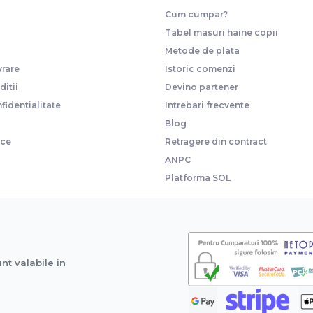
Cum cumpar?
Tabel masuri haine copii
Metode de plata
vrare
Istoric comenzi
itii
Devino partener
fidentialitate
Intrebari frecvente
Blog
ice
Retragere din contract
ANPC
Platforma SOL
unt valabile in