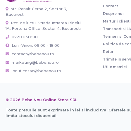
Contact
str. Panait Cerna 2, Sector 3,
Despre noi
Bucuresti
Marturii clienti
Pct. de lucru: Strada Intrarea Binelui
1A, Fortuna Office, Sector 4, București
Transport si Li
Termeni si Cond
0720.831.688
Politica de con
Luni-Vineri: 09:00 - 18:00
Retur
contact@bebenou.ro
Trimite in serv
marketing@bebenou.ro
Utile mamici
ionut.cosac@bebenou.ro
© 2026 Bebe Nou Online Store SRL
Toate preturile sunt exprimate in lei si includ tva. Ofertele s
limita stocului disponibil.