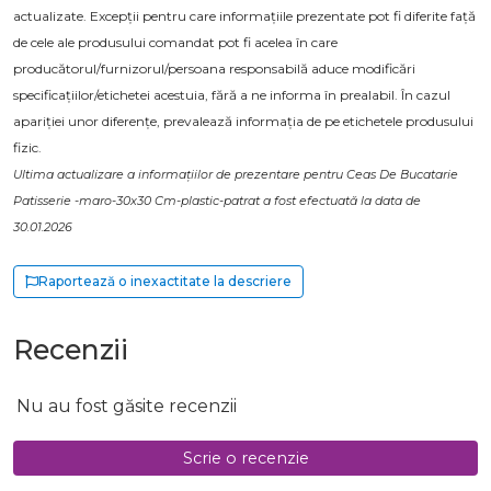
actualizate. Excepții pentru care informațiile prezentate pot fi diferite față
de cele ale produsului comandat pot fi acelea în care
producătorul/furnizorul/persoana responsabilă aduce modificări
specificațiilor/etichetei acestuia, fără a ne informa în prealabil. În cazul
apariției unor diferențe, prevalează informația de pe etichetele produsului
fizic.
Ultima actualizare a informațiilor de prezentare pentru Ceas De Bucatarie
Patisserie -maro-30x30 Cm-plastic-patrat a fost efectuată la data de
30.01.2026
Raportează o inexactitate la descriere
Recenzii
Nu au fost găsite recenzii
Scrie o recenzie