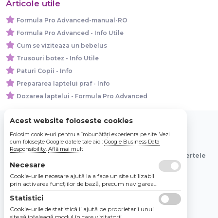
Articole utile
Formula Pro Advanced-manual-RO
Formula Pro Advanced - Info Utile
Cum se viziteaza un bebelus
Trusouri botez - Info Utile
Paturi Copii - Info
Prepararea laptelui praf - Info
Dozarea laptelui - Formula Pro Advanced
Acest website foloseste cookies
Folosim cookie-uri pentru a îmbunătăți experiența pe site. Vezi
© 2026 Bebe Nou Online Store SRL
cum folosește Google datele tale aici:
Google Business Data
Responsibility
.
Află mai mult
Toate preturile sunt exprimate in lei si includ tva. Ofertele
sunt valabile in limita stocului disponibil.
Necesare
Cookie-urile necesare ajută la a face un site utilizabil
prin activarea funcţiilor de bază, precum navigarea
în pagină şi accesul la zonele securizate de pe site.
Statistici
Site-ul nu poate funcţiona corespunzător fără aceste
cookie-uri.
Cookie-urile de statistică îi ajută pe proprietarii unui
site să înţeleagă modul în care vizitatorii