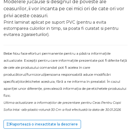
Modelele jucause si designul de poveste ale
ceasurilor, ii vor incanta pe cei mici ori de cate ori vor
privi aceste ceasuri.
Print laminat aplicat pe suport PVC (pentru a evita
estomparea culorilor in timp, sa poata fi curatat si pentru
evitarea zgaraieturilor).
Bebe Nou face eforturi permanente pentru a păstra informațiile
actualizate. Excepții pentru care informațiile prezentate pot fi diferite față
de cele ale produsului comandat pot fi acelea în care
producătorul/furnizorul/persoana responsabilă aduce modificări
specificațiilor/etichetei acestuia, fără a ne informa în prealabil. În cazul
apariției unor diferențe, prevalează informația de pe etichetele produsului
fizic.
Ultima actualizare a informațiilor de prezentare pentru Ceas Pentru Copii
Sofia Intai -alb-plastic-rotund-30 Cm a fost efectuată la data de 30.01.2026
Raportează o inexactitate la descriere