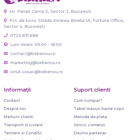
str. Panait Cerna 2, Sector 3, Bucuresti
Pct. de lucru: Strada Intrarea Binelui 1A, Fortuna Office,
Sector 4, București
0720.831.688
Luni-Vineri: 09:00 - 18:00
contact@bebenou.ro
marketing@bebenou.ro
ionut.cosac@bebenou.ro
Informaţii
Suport clienti
Contact
Cum cumpar?
Despre noi
Tabel masuri haine copii
Marturii clienti
Metode de plata
Transport si Livrare
Istoric comenzi
Termeni si Conditii
Devino partener