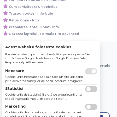
Cum se viziteaza un bebelus
Trusouri botez - Info Utile
Paturi Copii - Info
Prepararea laptelui praf - Info
Dozarea laptelui - Formula Pro Advanced
Acest website foloseste cookies
Folosim cookie-uri pentru a îmbunătăți experiența pe site. Vezi
© 2026 Bebe Nou Online Store SRL
cum folosește Google datele tale aici:
Google Business Data
Responsibility
.
Află mai mult
Toate preturile sunt exprimate in lei si includ tva. Ofertele
sunt valabile in limita stocului disponibil.
Necesare
Cookie-urile necesare ajută la a face un site utilizabil
prin activarea funcţiilor de bază, precum navigarea
în pagină şi accesul la zonele securizate de pe site.
Statistici
Site-ul nu poate funcţiona corespunzător fără aceste
cookie-uri.
Cookie-urile de statistică îi ajută pe proprietarii unui
site să înţeleagă modul în care vizitatorii
interacţionează cu site-urile prin colectarea şi
Marketing
raportarea informaţiilor în mod anonim.
Cookie-urile de marketing sunt utilizate pentru a-i
urmări pe utilizatori de la un site la altul. Intenţia este