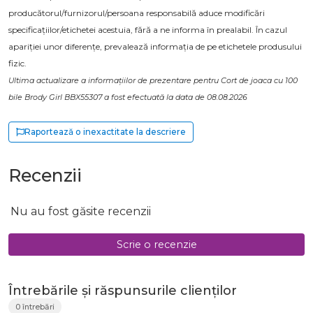
producătorul/furnizorul/persoana responsabilă aduce modificări
specificațiilor/etichetei acestuia, fără a ne informa în prealabil. În cazul
apariției unor diferențe, prevalează informația de pe etichetele produsului
fizic.
Ultima actualizare a informațiilor de prezentare pentru Cort de joaca cu 100
bile Brody Girl BBX55307 a fost efectuată la data de 08.08.2026
Raportează o inexactitate la descriere
Recenzii
Nu au fost găsite recenzii
Scrie o recenzie
Întrebările și răspunsurile clienților
0 întrebări