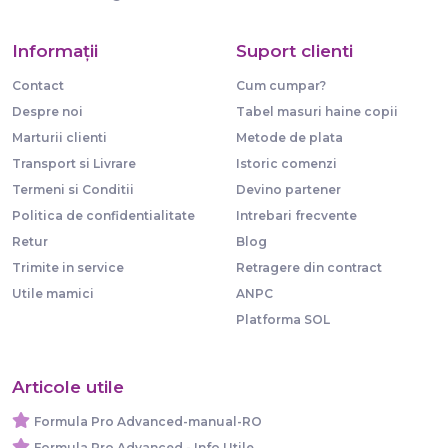
Informaţii
Suport clienti
Contact
Cum cumpar?
Despre noi
Tabel masuri haine copii
Marturii clienti
Metode de plata
Transport si Livrare
Istoric comenzi
Termeni si Conditii
Devino partener
Politica de confidentialitate
Intrebari frecvente
Retur
Blog
Trimite in service
Retragere din contract
Utile mamici
ANPC
Platforma SOL
Articole utile
Formula Pro Advanced-manual-RO
Formula Pro Advanced - Info Utile