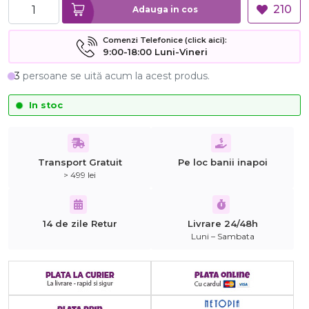
210
Adauga in cos
Comenzi Telefonice (click aici):
9:00-18:00 Luni-Vineri
3
persoane se uită acum la acest produs.
In stoc
Transport Gratuit
Pe loc banii inapoi
> 499 lei
14 de zile Retur
Livrare 24/48h
Luni – Sambata