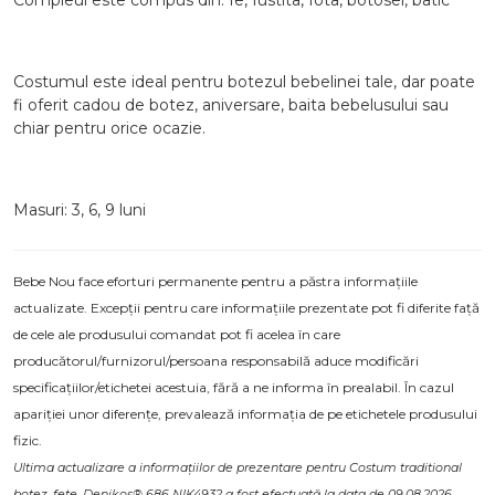
Compleul este compus din: Ie, fustita, fota, botosei, batic
Costumul este ideal pentru botezul bebelinei tale, dar poate
fi oferit cadou
de botez, aniversare, baita bebelusului sau
chiar pentru orice ocazie.
Masuri: 3, 6, 9 luni
Bebe Nou face eforturi permanente pentru a păstra informațiile
actualizate. Excepții pentru care informațiile prezentate pot fi diferite față
de cele ale produsului comandat pot fi acelea în care
producătorul/furnizorul/persoana responsabilă aduce modificări
specificațiilor/etichetei acestuia, fără a ne informa în prealabil. În cazul
apariției unor diferențe, prevalează informația de pe etichetele produsului
fizic.
Ultima actualizare a informațiilor de prezentare pentru Costum traditional
botez, fete, Denikos® 686 NIK4932 a fost efectuată la data de 09.08.2026