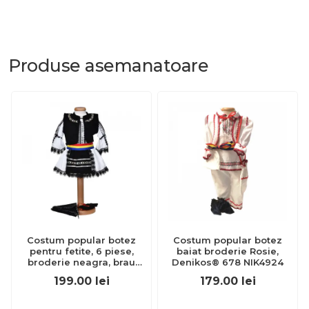
Produse
asemanatoare
Costum popular botez
Costum popular botez
pentru fetite, 6 piese,
baiat broderie Rosie,
broderie neagra, brau
Denikos® 678 NIK4924
tricolor, Denikos® 1025
199.00
lei
179.00
lei
NIK5560