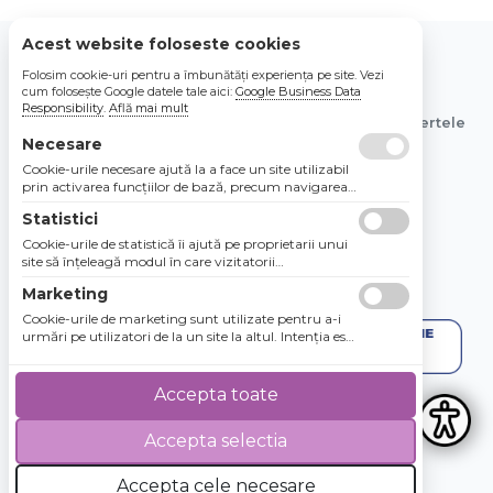
Acest website foloseste cookies
Folosim cookie-uri pentru a îmbunătăți experiența pe site. Vezi
© 2026 Bebe Nou Online Store SRL
cum folosește Google datele tale aici:
Google Business Data
Responsibility
.
Află mai mult
Toate preturile sunt exprimate in lei si includ tva. Ofertele
sunt valabile in limita stocului disponibil.
Necesare
Cookie-urile necesare ajută la a face un site utilizabil
prin activarea funcţiilor de bază, precum navigarea
în pagină şi accesul la zonele securizate de pe site.
Statistici
Site-ul nu poate funcţiona corespunzător fără aceste
cookie-uri.
Cookie-urile de statistică îi ajută pe proprietarii unui
site să înţeleagă modul în care vizitatorii
interacţionează cu site-urile prin colectarea şi
Marketing
raportarea informaţiilor în mod anonim.
Cookie-urile de marketing sunt utilizate pentru a-i
urmări pe utilizatori de la un site la altul. Intenţia este
de a afişa anunţuri relevante şi antrenante pentru
utilizatorii individuali, aşadar ele sunt mai valoroase
pentru agenţiile de puiblicitate şi părţile terţe care se
Accepta toate
ocupă de publicitate.
Accepta selectia
4.8 / 5
★★★★★
Accepta cele necesare