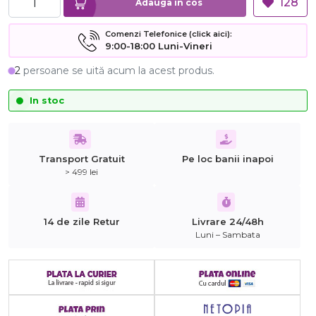
128
Adauga in cos
Comenzi Telefonice (click aici):
9:00-18:00 Luni-Vineri
2
persoane se uită acum la acest produs.
In stoc
Transport Gratuit
Pe loc banii inapoi
> 499 lei
14 de zile Retur
Livrare 24/48h
Luni – Sambata