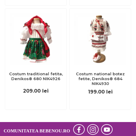
Costum traditional fetita,
Costum national botez
Denikos® 680 NIK4926
fetite, Denikos® 684
NIK4930
209.00
lei
199.00
lei
COMUNITATEA BEBENOU.RO