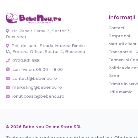
Informaţii
Contact
str. Panait Cerna 2, Sector 3,
Despre noi
Bucuresti
Marturii clienti
Pct. de lucru: Strada Intrarea Binelui
1A, Fortuna Office, Sector 4, București
Transport si Li
Termeni si Cond
0720.831.688
Politica de con
Luni-Vineri: 09:00 - 18:00
Retur
contact@bebenou.ro
Trimite in serv
marketing@bebenou.ro
Utile mamici
ionut.cosac@bebenou.ro
© 2026 Bebe Nou Online Store SRL
Toate preturile sunt exprimate in lei si includ tva. Ofertele s