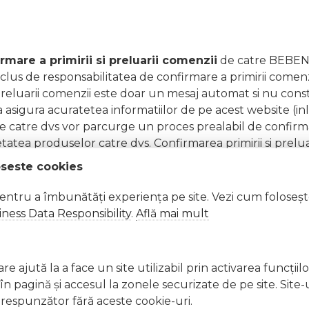
rmare a primirii si preluarii comenzii
de catre BEBEN
us de responsabilitatea de confirmare a primirii comenzi
a preluarii comenzii este doar un mesaj automat si nu co
asigura acuratetea informatiilor de pe acest website (in
 de catre dvs vor parcurge un proces prealabil de confir
etatea produselor catre dvs. Confirmarea primirii si pre
parator.
oseste cookies
pentru a îmbunătăți experiența pe site. Vezi cum foloseș
ness Data Responsibility
.
Află mai mult
 la confirmarea comenzii, detaliile si indeplinirea prec
 incheierii contractului la distanta il constituie moment
e ajută la a face un site utilizabil prin activarea funcţiil
 speta, confirmarea disponibilitatii stocului, acceptarii
 pagină şi accesul la zonele securizate de pe site. Site-
respunzător fără aceste cookie-uri.