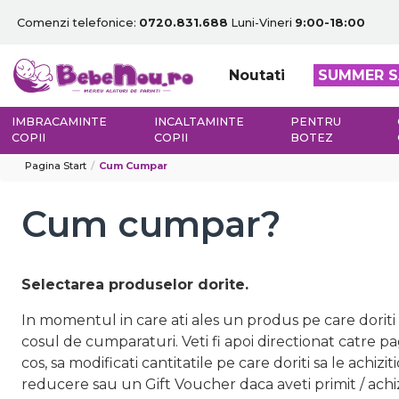
Comenzi telefonice:
0720.831.688
Luni-Vineri
9:00-18:00
Noutati
SUMMER S
IMBRACAMINTE
INCALTAMINTE
PENTRU
COPII
COPII
BOTEZ
Pagina Start
Cum Cumpar
Cum cumpar?
Selectarea produselor dorite.
In momentul in care ati ales un produs pe care doriti s
cosul de cumparaturi. Veti fi apoi directionat catre p
cos, sa modificati cantitatile pe care doriti sa le ach
reducere sau un Gift Voucher daca aveti primit / ach