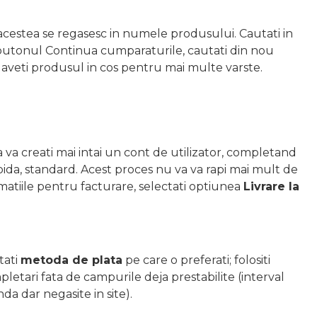
acestea se regasesc in numele produsului. Cautati in
 butonul Continua cumparaturile, cautati din nou
a aveti produsul in cos pentru mai multe varste.
sa va creati mai intai un cont de utilizator, completand
pida, standard. Acest proces nu va va rapi mai mult de
rmatiile pentru facturare, selectati optiunea
Livrare la
ati
metoda de plata
pe care o preferati; folositi
letari fata de campurile deja prestabilite (interval
da dar negasite in site).