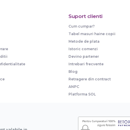
Suport clienti
Cum cumpar?
Tabel masuri haine copii
Metode de plata
vrare
Istoric comenzi
itii
Devino partener
fidentialitate
Intrebari frecvente
Blog
ice
Retragere din contract
ANPC
Platforma SOL
unt valabile in