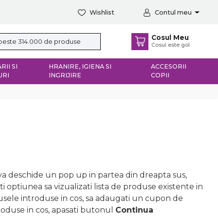
Wishlist
Contul meu
Cosul Meu
Cosul este gol
RII SI
HRANIRE, IGIENA SI
ACCESORII
URI
INGRIJIRE
COPII
 va deschide un pop up in partea din dreapta sus,
ti optiunea sa vizualizati lista de produse existente in
rodusele introduse in cos, sa adaugati un cupon de
roduse in cos, apasati butonul
Continua