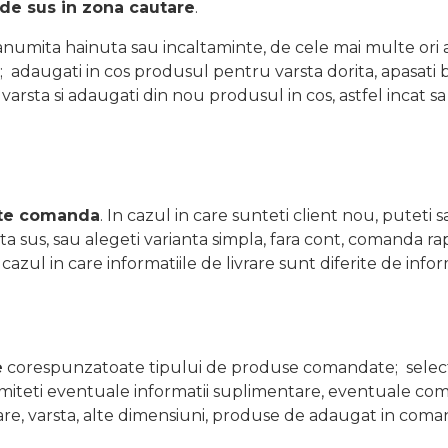
 de sus in zona cautare
.
numita hainuta sau incaltaminte, de cele mai multe ori 
 adaugati in cos produsul pentru varsta dorita, apasati
arsta si adaugati din nou produsul in cos, astfel incat s
te comanda
. In cazul in care sunteti client nou, puteti 
a sus, sau alegeti varianta simpla, fara cont, comanda ra
azul in care informatiile de livrare sunt diferite de info
e
corespunzatoate tipului de produse comandate; select
rimiteti eventuale informatii suplimentare, eventuale comp
oare, varsta, alte dimensiuni, produse de adaugat in coman