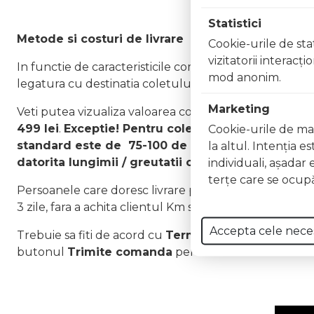
Statistici
Metode si costuri de livrare
Cookie-urile de stat
vizitatorii interacţ
In functie de caracteristicile comenzii Dvs. si de optiu
mod anonim.
legatura cu destinatia coletului/coletelor, cu greuta
Marketing
Veti putea vizualiza valoarea costurilor de livrare inaint
499 lei
.
Exceptie!
Pentru coletele volumetrice de g
Cookie-urile de mar
standard este de 75-100 de lei / pat oriunde in Ro
la altul. Intenţia e
datorita lungimii / greutatii coletelor).
individuali, aşadar 
terţe care se ocupă
Persoanele care doresc livrare prin Posta Romana sa 
3 zile, fara a achita clientul Km suplimentari.
Accepta cele nece
Trebuie sa fiti de acord cu
Termenii si Conditiile
pra
butonul
Trimite comanda
pentru a finaliza.