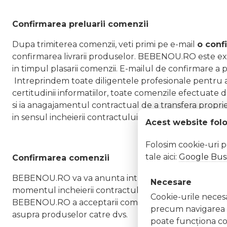
Confirmarea preluarii comenzii
Dupa trimiterea comenzii, veti primi pe e-mail
o confi
confirmarea livrarii produselor. BEBENOU.RO este excl
in timpul plasarii comenzii. E-mailul de confirmare 
Intreprindem toate diligentele profesionale pentru a 
certitudinii informatiilor, toate comenzile efectuate
si ia anagajamentul contractual de a transfera propri
in sensul incheierii contractului intre Vanzator si Cum
Acest website fol
Folosim cookie-uri 
tale aici:
Google Busi
Confirmarea comenzii
BEBENOU.RO va va anunta intr-un nou e-mail cu privire
Necesare
momentul incheierii contractului la distanta. Momentul
Cookie-urile necesar
BEBENOU.RO a acceptarii comenzii transmise de dvs, in
precum navigarea în
asupra produselor catre dvs.
poate funcţiona co