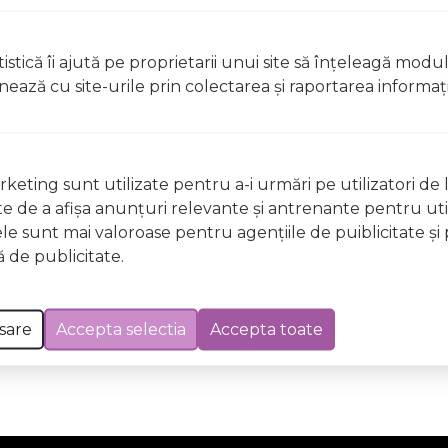
istică îi ajută pe proprietarii unui site să înţeleagă modu
ionează cu site-urile prin colectarea şi raportarea informaţi
nile disponibile, este posibil sa vi se solicite alegerea u
tea sau volumul coletului/coletelor.
e de finalizarea comenzii. Costul de livrare estei 14.9 lei s
enul saltelelor cost de 29-100 de lei in raport de vo
keting sunt utilizate pentru a-i urmări pe utilizatori de l
mania, 150 de lei pentru paturile de 2-16 ani si 200 
ste de a afişa anunţuri relevante şi antrenante pentru util
ele sunt mai valoroase pentru agenţiile de puiblicitate şi 
 de publicitate.
stie ca putem livra prin Fan Courier / Sameday / DPD Rom
sare
Accepta selectia
Accepta toate
cticate si cu
procesarea datelor cu caracter personal
(
Po