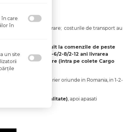
l în care
ilor în
nei anumite metode de livrare; costurile de transport au
i aveti
transport gratuit la comenzile de peste
lumetrie, paturile 2-6/2-8/2-12 ani livrarea
a un site
de lei pentru sifoniere (intra pe colete Cargo
izatorii
părţile
ania / Dragon Star Curier oriunde in Romania, in 1-2-
litica de confidentialitate)
, apoi apasati