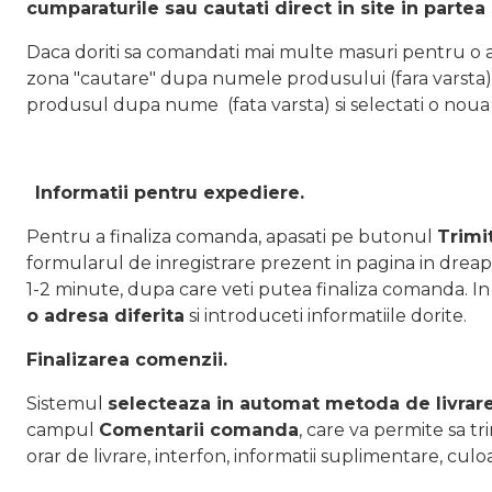
cumparaturile sau cautati direct in site in partea
Daca doriti sa comandati mai multe masuri pentru o a
zona "cautare" dupa numele produsului (fara varsta);
produsul dupa nume (fata varsta) si selectati o noua v
Informatii pentru expediere.
Pentru a finaliza comanda, apasati pe butonul
Trimi
formularul de inregistrare prezent in pagina in dreapt
1-2 minute, dupa care veti putea finaliza comanda. In c
o adresa diferita
si introduceti informatiile dorite.
Finalizarea comenzii.
Sistemul
selecteaza in automat metoda de livrar
campul
Comentarii comanda
, care va permite sa t
orar de livrare, interfon, informatii suplimentare, cul