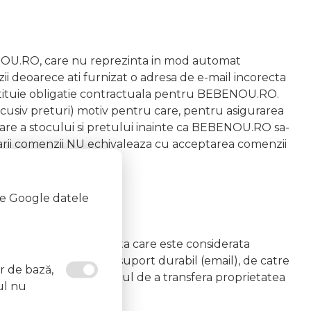
OU.RO, care nu reprezinta in mod automat
i deoarece ati furnizat o adresa de e-mail incorecta
nstituie obligatie contractuala pentru BEBENOU.RO.
lcusiv preturi) motiv pentru care, pentru asigurarea
mare a stocului si pretului inainte ca BEBENOU.RO sa-
luarii comenzii NU echivaleaza cu acceptarea comenzii
te Google datele
onizata a comenzii, data care este considerata
ul confirmarii, pe un suport durabil (email), de catre
or de bază,
 comenzii si angajamentul de a transfera proprietatea
ul nu