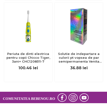
Periuta de dinti electrica
Solutie de indepartare a
pentru copii Chicco Tiger,
culorii pt vopsea de par
3ani+ CHC1208511-7
semipermanenta Venita
Hair Color Remover, 115ml
100.46
lei
36.88
lei
15 ml
COMUNITATEA BEBENOU.RO