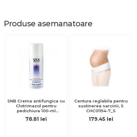
Produse
asemanatoare
SNB Crema antifungica cu
Centura reglabila pentru
Clotrimazol pentru
sustinerea sarcinii, S
pedichiura 100-ml
CHC01154-7_S
EXL359_918
78.81
lei
179.45
lei