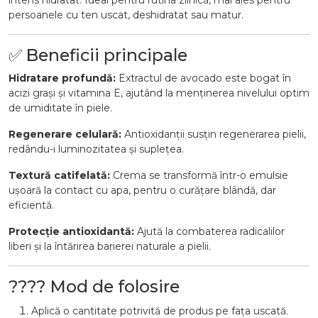
intens hidratat. Ideal pentru rutina zilnică, mai ales pentru
persoanele cu ten uscat, deshidratat sau matur.
✅ Beneficii principale
Hidratare profundă:
Extractul de avocado este bogat în
acizi grași și vitamina E, ajutând la menținerea nivelului optim
de umiditate în piele.
Regenerare celulară:
Antioxidanții susțin regenerarea pielii,
redându-i luminozitatea și suplețea.
Textură catifelată:
Crema se transformă într-o emulsie
ușoară la contact cu apa, pentru o curățare blândă, dar
eficientă.
Protecție antioxidantă:
Ajută la combaterea radicalilor
liberi și la întărirea barierei naturale a pielii.
???? Mod de folosire
Aplică o cantitate potrivită de produs pe fața uscată.