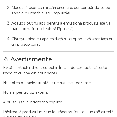
Masează ușor cu mișcări circulare, concentrându-te pe
zonele cu machiaj sau impurități.
Adaugă puțină apă pentru a emulsiona produsul (se va
transforma într-o textură lăptoasă).
Clătește bine cu apă călduță și tamponează ușor fața cu
un prosop curat.
⚠️ Avertismente
Evită contactul direct cu ochii. În caz de contact, clătește
imediat cu apă din abundență.
Nu aplica pe pielea iritată, cu leziuni sau eczeme.
Numai pentru uz extern.
A nu se lăsa la îndemâna copiilor.
Păstrează produsul într-un loc răcoros, ferit de lumină directă