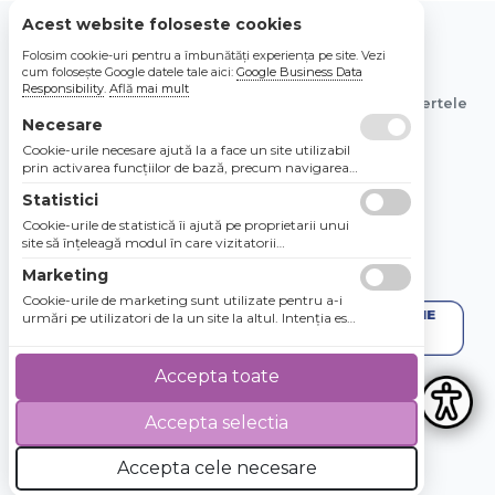
Acest website foloseste cookies
Folosim cookie-uri pentru a îmbunătăți experiența pe site. Vezi
© 2026 Bebe Nou Online Store SRL
cum folosește Google datele tale aici:
Google Business Data
Responsibility
.
Află mai mult
Toate preturile sunt exprimate in lei si includ tva. Ofertele
sunt valabile in limita stocului disponibil.
Necesare
Cookie-urile necesare ajută la a face un site utilizabil
prin activarea funcţiilor de bază, precum navigarea
în pagină şi accesul la zonele securizate de pe site.
Statistici
Site-ul nu poate funcţiona corespunzător fără aceste
cookie-uri.
Cookie-urile de statistică îi ajută pe proprietarii unui
site să înţeleagă modul în care vizitatorii
interacţionează cu site-urile prin colectarea şi
Marketing
raportarea informaţiilor în mod anonim.
Cookie-urile de marketing sunt utilizate pentru a-i
urmări pe utilizatori de la un site la altul. Intenţia este
de a afişa anunţuri relevante şi antrenante pentru
utilizatorii individuali, aşadar ele sunt mai valoroase
pentru agenţiile de puiblicitate şi părţile terţe care se
Accepta toate
ocupă de publicitate.
Accepta selectia
4.8 / 5
★★★★★
Accepta cele necesare