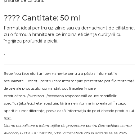
și surse de căldură.
???? Cantitate: 50 ml
Format ideal pentru uz zilnic sau ca demachiant de călătorie,
cu o formulă hrănitoare ce îmbină eficiența curățării cu
îngrijirea profundă a pielii.
,
Bebe Nou face eforturi permanente pentru a păstra informațiile
actualizate. Excepții pentru care informațiile prezentate pot fi diferite față
de cele ale produsului comandat pot fi acelea în care
producătorul/furnizorul/persoana responsabilă aduce modificări
specificațiilor/etichetei acestuia, fără a ne informa în prealabil. În cazul
apariției unor diferențe, prevalează informația de pe etichetele produsului
fizic.
Ultima actualizare a informațiilor de prezentare pentru Demachiant crema
Avocado, 68031, IDC Institute, 50ml a fost efectuată la data de 08.08.2026