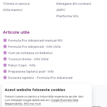
Trimite in service
Retragere din contract
Utile mamici
ANPC
Platforma SOL
Articole utile
Formula Pro Advanced-manual-RO
Formula Pro Advanced - Info Utile
Cum se viziteaza un bebelus
Trusouri botez - Info Utile
Paturi Copii - Info
Prepararea laptelui praf - Info
Dozarea laptelui - Formula Pro Advanced
Acest website foloseste cookies
Folosim cookie-uri pentru a îmbunătăți experiența pe site. Vezi
© 2026 Bebe Nou Online Store SRL
cum folosește Google datele tale aici:
Google Business Data
Responsibility
.
Află mai mult
Toate preturile sunt exprimate in lei si includ tva. Ofertele