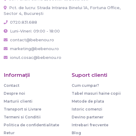
Pct. de lucru: Strada Intrarea Binelui 1A, Fortuna Office,
Sector 4, București
0720.831.688
Luni-Vineri: 09:00 - 18:00
contact@bebenou.ro
marketing@bebenou.ro
ionut.cosac@bebenou.ro
Informaţii
Suport clienti
Contact
Cum cumpar?
Despre noi
Tabel masuri haine copii
Marturii clienti
Metode de plata
Transport si Livrare
Istoric comenzi
Termeni si Conditii
Devino partener
Politica de confidentialitate
Intrebari frecvente
Retur
Blog