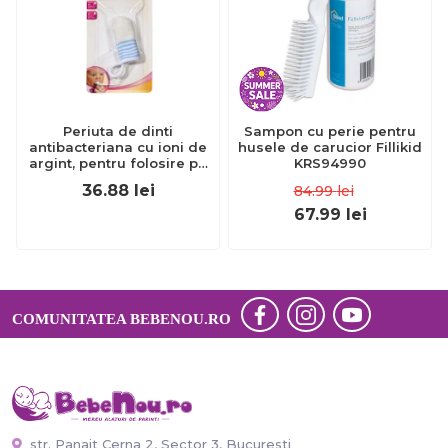
Periuta de dinti
Sampon cu perie pentru
antibacteriana cu ioni de
husele de carucior Fillikid
argint, pentru folosire pe
KRS94990
deget, 0-12 luni, nip 37070
36.88
lei
84.99
lei
67.99
lei
COMUNITATEA BEBENOU.RO
str. Panait Cerna 2, Sector 3, Bucuresti