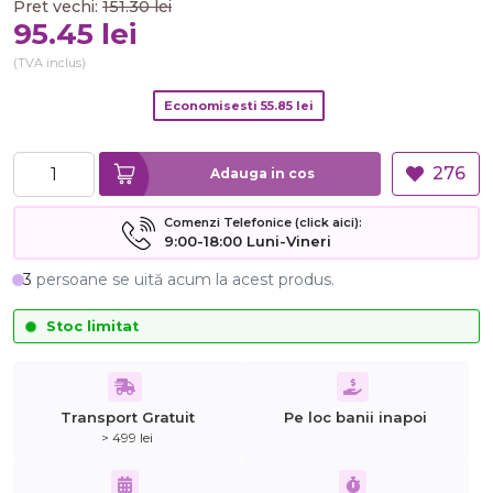
Pret vechi:
151.30
lei
95.45
lei
(TVA inclus)
Economisesti
55.85
lei
276
Adauga in cos
Comenzi Telefonice (click aici):
9:00-18:00 Luni-Vineri
3
persoane se uită acum la acest produs.
Stoc limitat
Transport Gratuit
Pe loc banii inapoi
> 499 lei