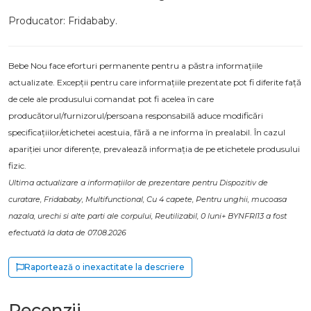
Producator: Fridababy.
Bebe Nou face eforturi permanente pentru a păstra informațiile
actualizate. Excepții pentru care informațiile prezentate pot fi diferite față
de cele ale produsului comandat pot fi acelea în care
producătorul/furnizorul/persoana responsabilă aduce modificări
specificațiilor/etichetei acestuia, fără a ne informa în prealabil. În cazul
apariției unor diferențe, prevalează informația de pe etichetele produsului
fizic.
Ultima actualizare a informațiilor de prezentare pentru Dispozitiv de
curatare, Fridababy, Multifunctional, Cu 4 capete, Pentru unghii, mucoasa
nazala, urechi si alte parti ale corpului, Reutilizabil, 0 luni+ BYNFRI13 a fost
efectuată la data de 07.08.2026
Raportează o inexactitate la descriere
Recenzii