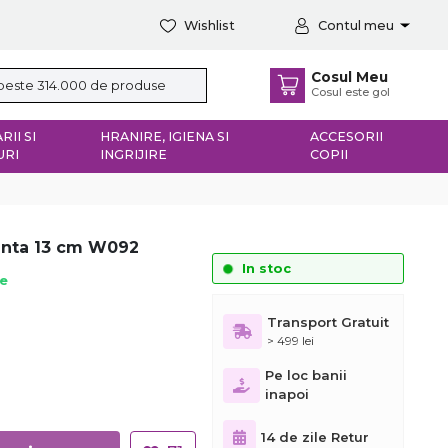
Wishlist
Contul meu
Cosul Meu
Cosul este gol
RII SI
HRANIRE, IGIENA SI
ACCESORII
URI
INGRIJIRE
COPII
ranta 13 cm W092
In stoc
ie
Transport Gratuit
> 499 lei
Pe loc banii
inapoi
14 de zile Retur