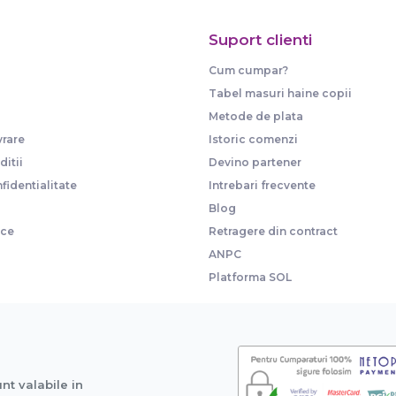
Suport clienti
Cum cumpar?
Tabel masuri haine copii
Metode de plata
vrare
Istoric comenzi
itii
Devino partener
fidentialitate
Intrebari frecvente
Blog
ice
Retragere din contract
ANPC
Platforma SOL
unt valabile in