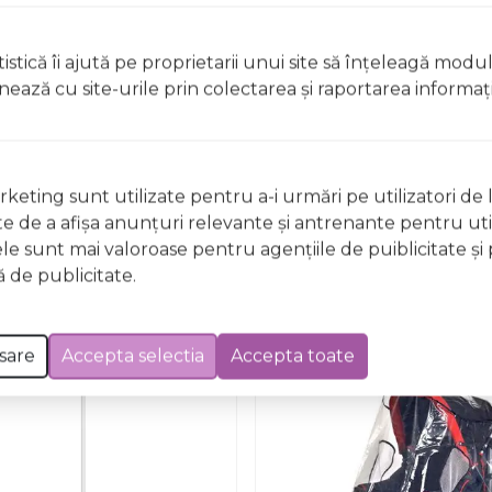
istică îi ajută pe proprietarii unui site să înţeleagă modu
ionează cu site-urile prin colectarea şi raportarea informaţi
Nu există întrebări
keting sunt utilizate pentru a-i urmări pe utilizatori de l
ste de a afişa anunţuri relevante şi antrenante pentru util
ele sunt mai valoroase pentru agenţiile de puiblicitate şi 
 de publicitate.
sare
Accepta selectia
Accepta toate