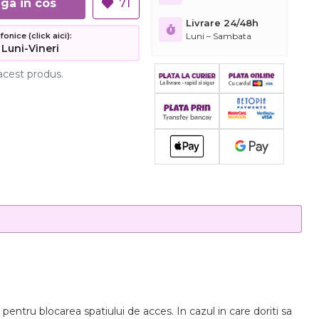
Adauga in cos
71
Livrare 24/48h
Luni – Sambata
nice (click aici):
 Luni-Vineri
acest produs.
pentru blocarea spatiului de acces. In cazul in care doriti sa