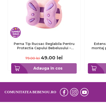
Perna Tip Rucsac Reglabila Pentru
Extens
Protectia Capului Bebelusului –
montaj 
Fluture Roz – Mov
49.00
lei
79.00
lei
Adauga in cos
COMUNITATEA BEBENOU.RO