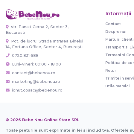
Informaţii
Contact
str. Panait Cerna 2, Sector 3,
Despre noi
Bucuresti
Marturii clienti
Pct. de lucru: Strada Intrarea Binelui
1A, Fortuna Office, Sector 4, București
Transport si Li
Termeni si Cond
0720.831.688
Politica de con
Luni-Vineri: 09:00 - 18:00
Retur
contact@bebenou.ro
Trimite in serv
marketing@bebenou.ro
Utile mamici
ionut.cosac@bebenou.ro
© 2026 Bebe Nou Online Store SRL
Toate preturile sunt exprimate in lei si includ tva. Ofertele s