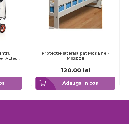
entru
Protectie laterala pat Mos Ene -
er Active
MES008
120.00
lei
os
Adauga in cos