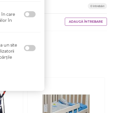
0 întrebări
l în care
ilor în
ADAUGĂ ÎNTREBARE
a un site
izatorii
părţile