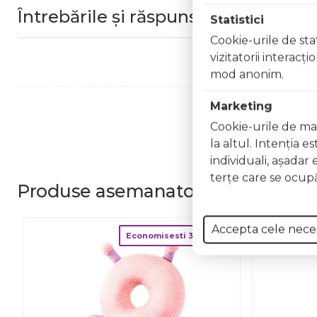
Întrebările și răspunsurile clienților
Statistici
Cookie-urile de stat
vizitatorii interacţ
mod anonim.
Marketing
Cookie-urile de mar
la altul. Intenţia e
individuali, aşadar 
terţe care se ocupă
Produse
asemanatoare
Accepta cele nece
Economisesti
30.00
lei