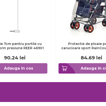
ie 7cm pentru portile cu
Protectie de ploaie p
prin presiune REER 46901
carucioare sport RainCov
REER 70533
90.24
lei
84.69
lei
Adauga in cos
Adauga in c