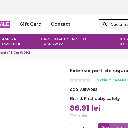
ALE
Gift Card
Contact
CAMERA
CARUCIOARE SI ARTICOLE
JUCA
COPILULUI
TRANSPORT
JOC
uranta 13 Cm W092
Extensie porti de sigu
Scrie o recenz
COD:
ABIW092
First baby safety
Brand:
86.91
lei
(TVA inclus)