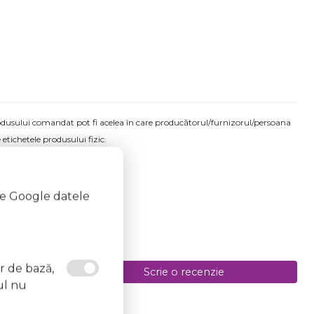
produsului comandat pot fi acelea în care producătorul/furnizorul/persoana
 etichetele produsului fizic.
te Google datele
or de bază,
Scrie o recenzie
ul nu