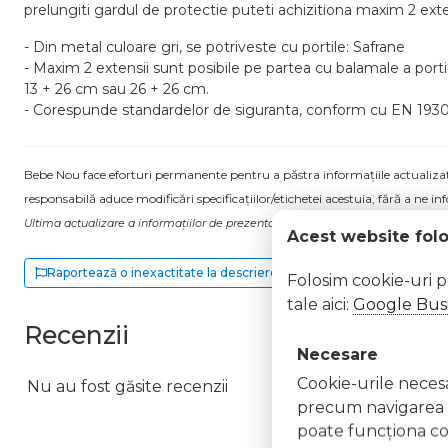
prelungiti gardul de protectie puteti achizitiona maxim 2 exte
- Din metal culoare gri, se potriveste cu portile: Safrane
- Maxim 2 extensii sunt posibile pe partea cu balamale a porti
13 + 26 cm sau 26 + 26 cm.
- Corespunde standardelor de siguranta, conform cu EN 1930
Bebe Nou face eforturi permanente pentru a păstra informațiile actualizate.
responsabilă aduce modificări specificațiilor/etichetei acestuia, fără a ne in
Ultima actualizare a informațiilor de prezentare pentru Extensie porti de sig
Acest website fol
Raportează o inexactitate la descriere
Folosim cookie-uri 
tale aici:
Google Busi
Recenzii
Necesare
Cookie-urile necesar
Nu au fost găsite recenzii
precum navigarea în
poate funcţiona co