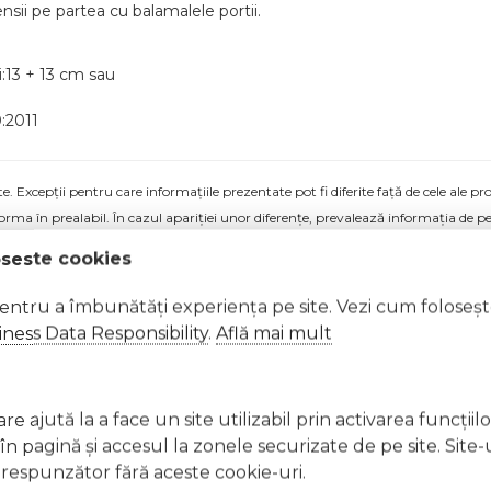
nsii pe partea cu balamalele portii.
i:13 + 13 cm sau
:2011
 Excepții pentru care informațiile prezentate pot fi diferite față de cele ale 
forma în prealabil. În cazul apariției unor diferențe, prevalează informația de pe
uranta 13 cm W092 a fost efectuată la data de 10.08.2026
oseste cookies
pentru a îmbunătăți experiența pe site. Vezi cum foloseș
ness Data Responsibility
.
Află mai mult
e ajută la a face un site utilizabil prin activarea funcţiil
 pagină şi accesul la zonele securizate de pe site. Site-
respunzător fără aceste cookie-uri.