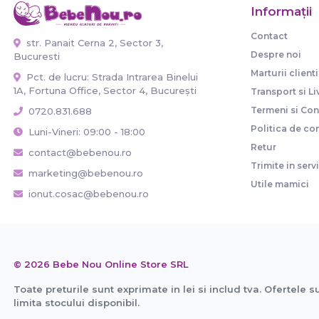
Informaţii
Contact
str. Panait Cerna 2, Sector 3,
Despre noi
Bucuresti
Marturii clienti
Pct. de lucru: Strada Intrarea Binelui
1A, Fortuna Office, Sector 4, București
Transport si Li
Termeni si Cond
0720.831.688
Politica de con
Luni-Vineri: 09:00 - 18:00
Retur
contact@bebenou.ro
Trimite in serv
marketing@bebenou.ro
Utile mamici
ionut.cosac@bebenou.ro
© 2026 Bebe Nou Online Store SRL
Toate preturile sunt exprimate in lei si includ tva. Ofertele s
limita stocului disponibil.