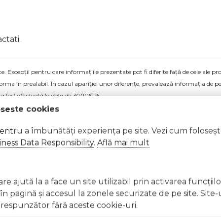
ctati.
 Excepții pentru care informațiile prezentate pot fi diferite față de cele ale 
forma în prealabil. În cazul apariției unor diferențe, prevalează informația de pe
a fost efectuată la data de 30.01.2026
oseste cookies
pentru a îmbunătăți experiența pe site. Vezi cum foloseș
ness Data Responsibility
.
Află mai mult
e ajută la a face un site utilizabil prin activarea funcţiil
 pagină şi accesul la zonele securizate de pe site. Site-
respunzător fără aceste cookie-uri.