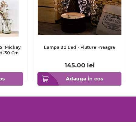
Si Mickey
Lampa 3d Led - Fluture -neagra
nd-30 Cm
145.00
lei
os
Adauga in cos