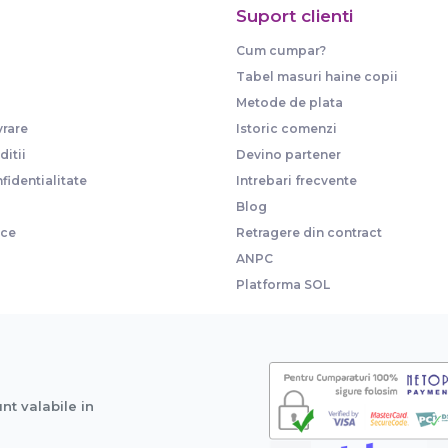
Suport clienti
Cum cumpar?
Tabel masuri haine copii
Metode de plata
vrare
Istoric comenzi
itii
Devino partener
fidentialitate
Intrebari frecvente
Blog
ice
Retragere din contract
ANPC
Platforma SOL
unt valabile in