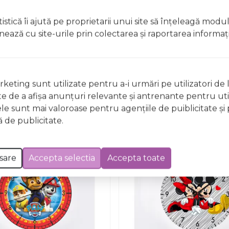
istică îi ajută pe proprietarii unui site să înţeleagă modu
ionează cu site-urile prin colectarea şi raportarea informaţi
Nu există întrebări
keting sunt utilizate pentru a-i urmări pe utilizatori de l
ste de a afişa anunţuri relevante şi antrenante pentru util
ele sunt mai valoroase pentru agenţiile de puiblicitate şi 
 de publicitate.
sare
Accepta selectia
Accepta toate