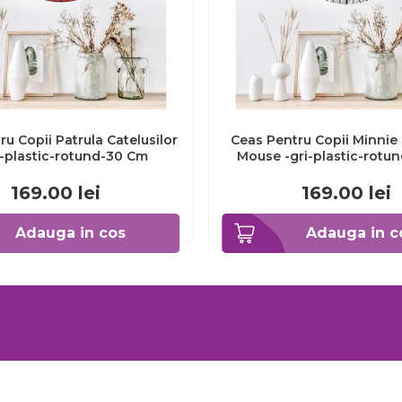
u Copii Patrula Catelusilor
Ceas Pentru Copii Minnie 
-plastic-rotund-30 Cm
Mouse -gri-plastic-rotu
169.00
lei
169.00
lei
Adauga in cos
Adauga in c