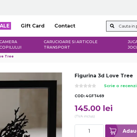
ALE
Gift Card
Contact
CAMERA
CARUCIOARE SI ARTICOLE
JUCA
COPILULUI
TRANSPORT
JOC
ve Tree
Figurina 3d Love Tree
Scrie o recenz
COD:
4GFT469
145.00
lei
(TVA inclus)