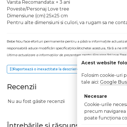
Varsta Recomandata: + 3 ani
Poveste/Personaj Love tree
Dimensiune (cm):25x25 cm
Pentru alte dimensiuni si culori, va rugam sa ne conta
Bebe Nou face eforturi permanente pentru a păstra informațiile actualizate.
responsabilă aduce modificări specificațiilor/etichetei acestuia, fără a ne in
Ultima actualizare a informațiilor de prezentare pentru Figurina 3d Love Tree 
Acest website fol
Raportează o inexactitate la descriere
Folosim cookie-uri 
tale aici:
Google Busi
Recenzii
Necesare
Nu au fost găsite recenzii
Cookie-urile necesar
precum navigarea în
poate funcţiona co
Întrebările și răspunsurile clienților