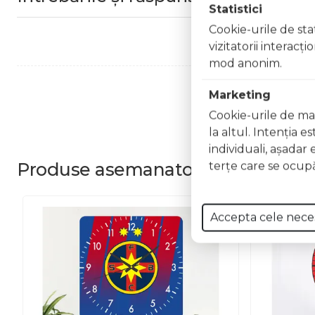
Statistici
Cookie-urile de stat
vizitatorii interacţ
mod anonim.
Marketing
Cookie-urile de mar
la altul. Intenţia e
individuali, aşadar 
Produse
asemanatoare
terţe care se ocupă
Accepta cele nece