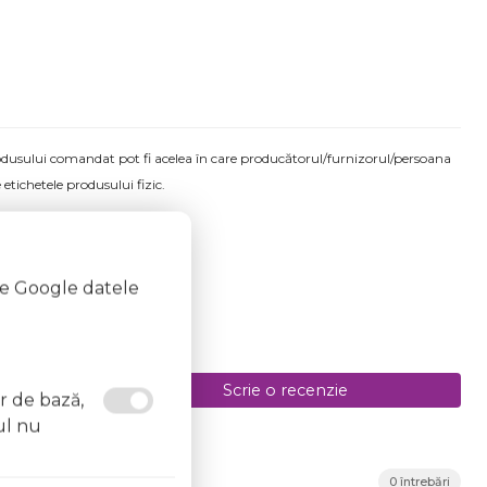
produsului comandat pot fi acelea în care producătorul/furnizorul/persoana
 etichetele produsului fizic.
te Google datele
Scrie o recenzie
or de bază,
ul nu
0 întrebări