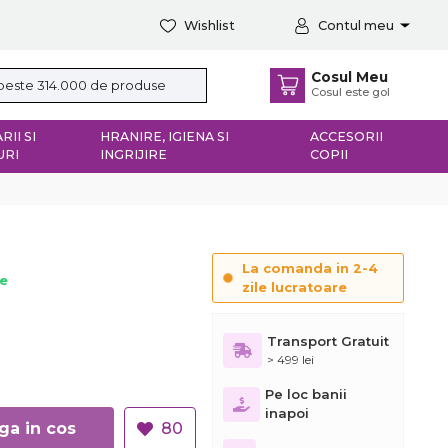
Wishlist
Contul meu
Cosul Meu
Cosul este gol
RII SI
HRANIRE, IGIENA SI
ACCESORII
URI
INGRIJIRE
COPII
La comanda in 2-4
ie
zile lucratoare
Transport Gratuit
> 499 lei
Pe loc banii
inapoi
Adauga in cos
80