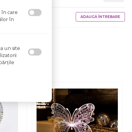
l în care
ADAUGĂ ÎNTREBARE
ilor în
a un site
izatorii
părţile