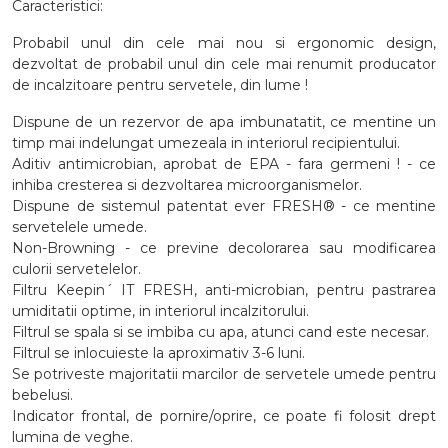
Caracteristici:
Probabil unul din cele mai nou si ergonomic design,
dezvoltat de probabil unul din cele mai renumit producator
de incalzitoare pentru servetele, din lume !
Dispune de un rezervor de apa imbunatatit, ce mentine un
timp mai indelungat umezeala in interiorul recipientului.
Aditiv antimicrobian, aprobat de EPA - fara germeni ! - ce
inhiba cresterea si dezvoltarea microorganismelor.
Dispune de sistemul patentat ever FRESH® - ce mentine
servetelele umede.
Non-Browning - ce previne decolorarea sau modificarea
culorii servetelelor.
Filtru Keepin´ IT FRESH, anti-microbian, pentru pastrarea
umiditatii optime, in interiorul incalzitorului.
Filtrul se spala si se imbiba cu apa, atunci cand este necesar.
Filtrul se inlocuieste la aproximativ 3-6 luni.
Se potriveste majoritatii marcilor de servetele umede pentru
bebelusi.
Indicator frontal, de pornire/oprire, ce poate fi folosit drept
lumina de veghe.