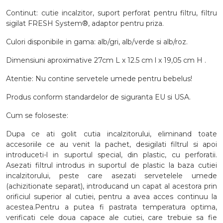
Continut: cutie incalzitor, suport perforat pentru filtru, filtru
sigilat FRESH System®, adaptor pentru priza.
Culori disponibile in gama: alb/gri, alb/verde si alb/roz.
Dimensiuni aproximative 27cm L x 12.5 cm l x 19,05 cm H .
Atentie: Nu contine servetele umede pentru bebelus!
Produs conform standardelor de siguranta EU si USA.
Cum se foloseste:
Dupa ce ati golit cutia incalzitorului, eliminand toate
accesoriile ce au venit la pachet, desigilati filtrul si apoi
introduceti-l in suportul special, din plastic, cu perforatii.
Asezati filtrul introdus in suportul de plastic la baza cutiei
incalzitorului, peste care asezati servetelele umede
(achizitionate separat), introducand un capat al acestora prin
orificiul superior al cutiei, pentru a avea acces continuu la
acestea.Pentru a putea fi pastrata temperatura optima,
verificati cele doua capace ale cutiei, care trebuie sa fie