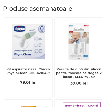
Produse
asemanatoare
Kit aspirator nazal Chicco
Periuta de dinti din silicon
PhysioClean CHC04904-7
pentru folosire pe deget, 2
bucati, REER 79249
79.01
lei
39.00
lei
Economisesti
17.00
lei