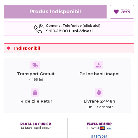
Produs Indisponibil
369
Comenzi Telefonice (click aici):
9:00-18:00 Luni-Vineri
Indisponibil
Transport Gratuit
Pe loc banii inapoi
> 499 lei
14 de zile Retur
Livrare 24/48h
Luni – Sambata