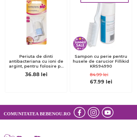
Periuta de dinti
Sampon cu perie pentru
antibacteriana cu ioni de
husele de carucior Fillikid
argint, pentru folosire pe
KRS94990
deget, 0-12 luni, nip 37070
36.88
lei
84.99
lei
67.99
lei
COMUNITATEA BEBENOU.RO