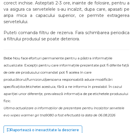
corect inchise. Asteptati 2-3 ore, inainte de folosire, pentru a
va asigura ca servetelele s-au incalzit, dupa care, apasati pe
aripa mica a capacului superior, ce permite extragerea
servetelului.
Puteti comanda filtru de rezerva. Fara schimbarea periodica
a filtrului produsul se poate deteriora.
Bebe Nou face eforturi permanente pentru a păstra informațiile
actualizate. Excepții pentru care informațiile prezentate pot fi diferite față
de cele ale produsului comandat pot fi acelea în care
producătorul/furnizorul/persoana responsabilă aduce modificări
specificațiilor/etichetei acestuia, fără a ne informa în prealabil. În cazul
apariției unor diferențe, prevalează informația de pe etichetele produsului
fizic.
Ultima actualizare a informațiilor de prezentare pentru Incalzitor servetele
evo wipes warmer gri tna9080 a fost efectuată la data de 06.08.2026
Raportează o inexactitate la descriere