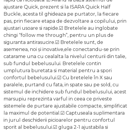
ajustare Quick, prezent si la ISARA Quick Half
Buckle, acesta til ghideaza pe purtator, la fiecare
pas, prin fiecare etapa de dezvoltare a copilului, prin
ajustari usoare si rapide.☑ Bretelele au inglobate
chingi “follow me through”, pentru un plus de
siguranta antirasucire.☑ Bretelele sunt, de
asemenea, noi și inovative,ele conectandu-se prin
catarame una cu cealalta la nivelul centurii din talie,
sub fundul bebelusului. Bretelele contin
umplutura buretata si material pentru a spori
confortul bebelusului.☑ Cu bretelele în X sau
paralele, purtand cu fata, in spate sau pe sold, cu
sistemul de inchidere sub fundul bebelusului, acest
marsupiu reprezinta varful in ceea ce priveste
sistemele de purtare ajustabile compacte, simplificat
la maximul de potential.☑ Captuseala suplimentara
in jurul deschiderii picioarelor pentru confortul
sporit al bebelusului.☑ gluga 2-1 ajustabila si