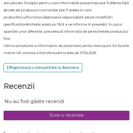
actualizate. Excepții pentru care informațiile prezentate pot fi diferite față
de cele ale produsului comandat pot fi acelea în care
producătorul/furnizorul/persoana responsabilă aduce modificări
specificațiilor/etichetei acestuia, fără a ne informa în prealabil. În cazul
apariției unor diferențe, prevalează informația de pe etichetele produsului
fizic.
Ultima actualizare a informațiilor de prezentare pentru Isara quick full buckle
marine life oceania a fost efectuată la data de 27.04.2026
Raportează o inexactitate la descriere
Recenzii
Nu au fost găsite recenzii
Scrie o recenzie