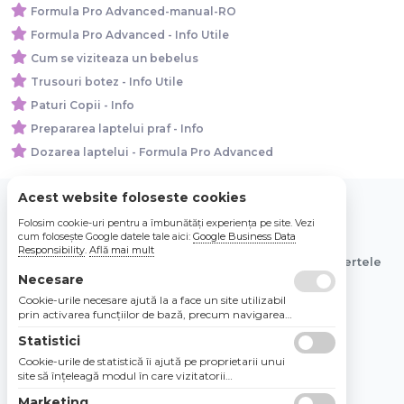
Formula Pro Advanced-manual-RO
Formula Pro Advanced - Info Utile
Cum se viziteaza un bebelus
Trusouri botez - Info Utile
Paturi Copii - Info
Prepararea laptelui praf - Info
Dozarea laptelui - Formula Pro Advanced
Acest website foloseste cookies
Folosim cookie-uri pentru a îmbunătăți experiența pe site. Vezi
© 2026 Bebe Nou Online Store SRL
cum folosește Google datele tale aici:
Google Business Data
Responsibility
.
Află mai mult
Toate preturile sunt exprimate in lei si includ tva. Ofertele
sunt valabile in limita stocului disponibil.
Necesare
Cookie-urile necesare ajută la a face un site utilizabil
prin activarea funcţiilor de bază, precum navigarea
în pagină şi accesul la zonele securizate de pe site.
Statistici
Site-ul nu poate funcţiona corespunzător fără aceste
cookie-uri.
Cookie-urile de statistică îi ajută pe proprietarii unui
site să înţeleagă modul în care vizitatorii
interacţionează cu site-urile prin colectarea şi
Marketing