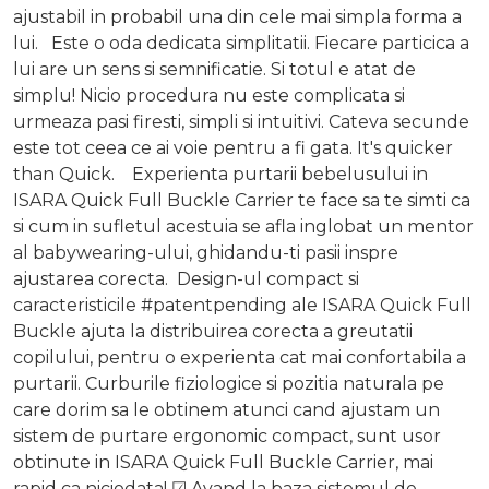
ajustabil in probabil una din cele mai simpla forma a
lui. Este o oda dedicata simplitatii. Fiecare particica a
lui are un sens si semnificatie. Si totul e atat de
simplu! Nicio procedura nu este complicata si
urmeaza pasi firesti, simpli si intuitivi. Cateva secunde
este tot ceea ce ai voie pentru a fi gata. It's quicker
than Quick. Experienta purtarii bebelusului in
ISARA Quick Full Buckle Carrier te face sa te simti ca
si cum in sufletul acestuia se afla inglobat un mentor
al babywearing-ului, ghidandu-ti pasii inspre
ajustarea corecta. Design-ul compact si
caracteristicile #patentpending ale ISARA Quick Full
Buckle ajuta la distribuirea corecta a greutatii
copilului, pentru o experienta cat mai confortabila a
purtarii. Curburile fiziologice si pozitia naturala pe
care dorim sa le obtinem atunci cand ajustam un
sistem de purtare ergonomic compact, sunt usor
obtinute in ISARA Quick Full Buckle Carrier, mai
rapid ca niciodata! ☑ Avand la baza sistemul de