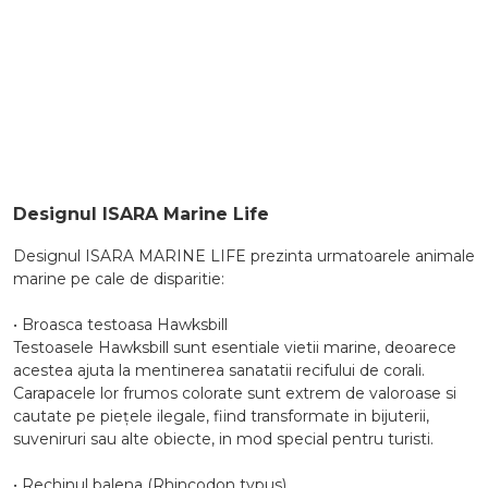
Designul ISARA Marine Life
Designul ISARA MARINE LIFE prezinta urmatoarele animale
marine pe cale de disparitie:
• Broasca testoasa Hawksbill
Testoasele Hawksbill sunt esentiale vietii marine, deoarece
acestea ajuta la mentinerea sanatatii recifului de corali.
Carapacele lor frumos colorate sunt extrem de valoroase si
cautate pe piețele ilegale, fiind transformate in bijuterii,
suveniruri sau alte obiecte, in mod special pentru turisti.
• Rechinul balena (Rhincodon typus)