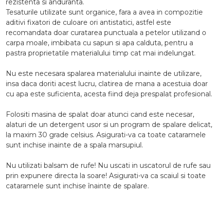
rezistenta si anduranta.
Tesaturile utilizate sunt organice, fara a avea in compozitie
aditivi fixatori de culoare ori antistatici, astfel este
recomandata doar curatarea punctuala a petelor utilizand o
carpa moale, imbibata cu sapun si apa calduta, pentru a
pastra proprietatile materialului timp cat mai indelungat.
Nu este necesara spalarea materialului inainte de utilizare,
insa daca doriti acest lucru, clatirea de mana a acestuia doar
cu apa este suficienta, acesta fiind deja prespalat profesional.
Folositi masina de spalat doar atunci cand este necesar,
alaturi de un detergent usor si un program de spalare delicat,
la maxim 30 grade celsius. Asigurati-va ca toate cataramele
sunt inchise inainte de a spala marsupiul.
Nu utilizati balsam de rufe! Nu uscati in uscatorul de rufe sau
prin expunere directa la soare! Asigurati-va ca scaiul si toate
cataramele sunt inchise înainte de spalare.