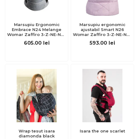
Marsupiu Ergonomic
Marsupiu ergonomic
Embrace N24 Melange
ajustabil Smart N26
Womar Zaffiro 3-Z-NE-N24
Womar Zaffiro 3-Z-NE-N26
BBJ3-Z-NE-N24_Gri
BBJ3-Z-NE-N26_Melange
605.00
lei
593.00
lei
pink
Wrap tesut isara
Isara the one scarlet
diamonda black