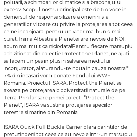
poluarii, a schimbarilor climatice si a braconajului
excesiv. Scopul nostru principal este de fi o voce in
demersul de responsabilizare a omenirii si a
generatiilor viitoare cu privire la protejarea a tot ceea
ce ne inconjoara, pentru un viitor mai bun si mai
curat. Inima Albastra a Planetei are nevoie de NOI,
acum mai mult ca niciodata!Pentru fiecare marsupiu
achizitionat din colectie Protect the Planet, ne ajuti
sa facem un pas in plus in salvarea mediului
inconjurator, alaturandu-te noua in cauza noastra.*
7% din incasari vor fi donate Fondului WWF
Romania. Proiectul ISARA, Protect the Planet se
axeaza pe protejarea biodiversitatii naturale de pe
Terra. Prin lansare primei colectii “Protect the
Planet”, ISARA va sustine protejarea speciilor
terestre si marine din Romania.
ISARA Quick Full Buckle Carrier ofera parintilor de
pretutindeni tot ceea ce au nevoie intr-un marsupiu