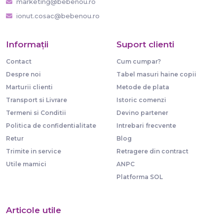
marketing@bebenou.ro
ionut.cosac@bebenou.ro
Informaţii
Suport clienti
Contact
Cum cumpar?
Despre noi
Tabel masuri haine copii
Marturii clienti
Metode de plata
Transport si Livrare
Istoric comenzi
Termeni si Conditii
Devino partener
Politica de confidentialitate
Intrebari frecvente
Retur
Blog
Trimite in service
Retragere din contract
Utile mamici
ANPC
Platforma SOL
Articole utile