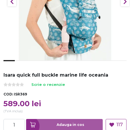
Isara quick full buckle marine life oceania
Scrie o recenzie
COD:
ISR369
589.00
lei
(TVA inclus)
117
Adauga in cos