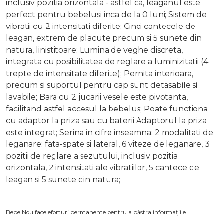
inclusiv pozitia orizontala - astfel ca, leaganul este
perfect pentru bebelusi inca de la 0 luni; Sistem de
vibratii cu 2 intensitati diferite; Cinci cantecele de
leagan, extrem de placute precum si 5 sunete din
natura, linistitoare; Lumina de veghe discreta,
integrata cu posibilitatea de reglare a luminizitatii (4
trepte de intensitate diferite); Pernita interioara,
precum si suportul pentru cap sunt detasabile si
lavabile; Bara cu 2 jucarii vesele este pivotanta,
facilitand astfel accesul la bebelus; Poate functiona
cu adaptor la priza sau cu baterii Adaptorul la priza
este integrat; Serina in cifre inseamna: 2 modalitati de
leganare: fata-spate si lateral, 6 viteze de leganare, 3
pozitii de reglare a sezutului, inclusiv pozitia
orizontala, 2 intensitati ale vibratiilor, 5 cantece de
leagan si 5 sunete din natura;
Bebe Nou face eforturi permanente pentru a păstra informațiile