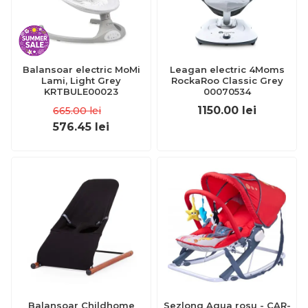
Balansoar electric MoMi
Leagan electric 4Moms
Lami, Light Grey
RockaRoo Classic Grey
KRTBULE00023
00070534
1150.00
lei
665.00
lei
576.45
lei
Balansoar Childhome
Sezlong Aqua rosu - CAR-