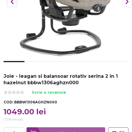
Joie - leagan si balansoar rotativ serina 2 in 1
hazelnut bbbw1306aghzn000
Scrie o recenzie
COD:
BBBW1306AGHZN000
1049.00
lei
(TVA inclus)