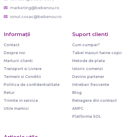
marketing@bebenou.ro
ionut.cosac@bebenou.ro
Informaţii
Suport clienti
Contact
Cum cumpar?
Despre noi
Tabel masuri haine copii
Marturii clienti
Metode de plata
Transport si Livrare
Istoric comenzi
Termeni si Conditii
Devino partener
Politica de confidentialitate
Intrebari frecvente
Retur
Blog
Trimite in service
Retragere din contract
Utile mamici
ANPC
Platforma SOL
Articole utile