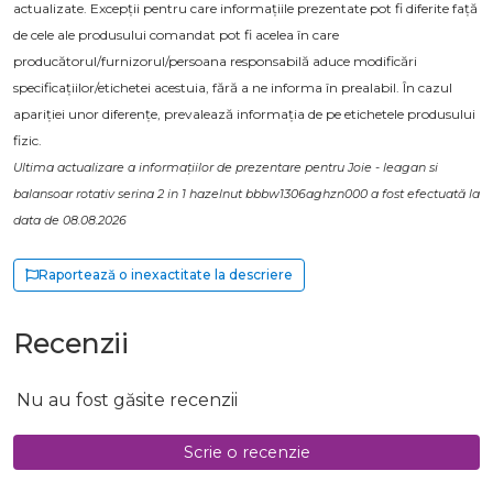
actualizate. Excepții pentru care informațiile prezentate pot fi diferite față
de cele ale produsului comandat pot fi acelea în care
producătorul/furnizorul/persoana responsabilă aduce modificări
specificațiilor/etichetei acestuia, fără a ne informa în prealabil. În cazul
apariției unor diferențe, prevalează informația de pe etichetele produsului
fizic.
Ultima actualizare a informațiilor de prezentare pentru Joie - leagan si
balansoar rotativ serina 2 in 1 hazelnut bbbw1306aghzn000 a fost efectuată la
data de 08.08.2026
Raportează o inexactitate la descriere
Recenzii
Nu au fost găsite recenzii
Scrie o recenzie