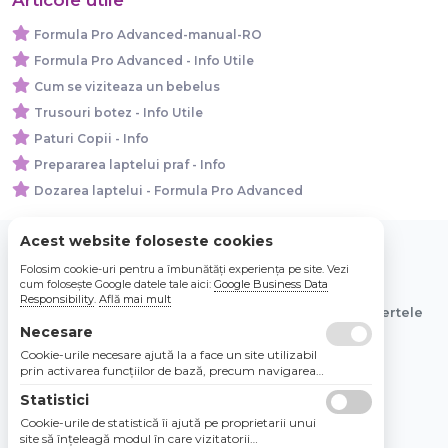
Formula Pro Advanced-manual-RO
Formula Pro Advanced - Info Utile
Cum se viziteaza un bebelus
Trusouri botez - Info Utile
Paturi Copii - Info
Prepararea laptelui praf - Info
Dozarea laptelui - Formula Pro Advanced
Acest website foloseste cookies
Folosim cookie-uri pentru a îmbunătăți experiența pe site. Vezi
© 2026 Bebe Nou Online Store SRL
cum folosește Google datele tale aici:
Google Business Data
Responsibility
.
Află mai mult
Toate preturile sunt exprimate in lei si includ tva. Ofertele
sunt valabile in limita stocului disponibil.
Necesare
Cookie-urile necesare ajută la a face un site utilizabil
prin activarea funcţiilor de bază, precum navigarea
în pagină şi accesul la zonele securizate de pe site.
Statistici
Site-ul nu poate funcţiona corespunzător fără aceste
cookie-uri.
Cookie-urile de statistică îi ajută pe proprietarii unui
site să înţeleagă modul în care vizitatorii