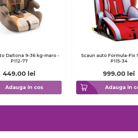
to Daitona 9-36 kg-maro -
Scaun auto Formula-Fix 9
P112-77
P115-34
449.00
lei
999.00
lei
Adauga in cos
Adauga in c