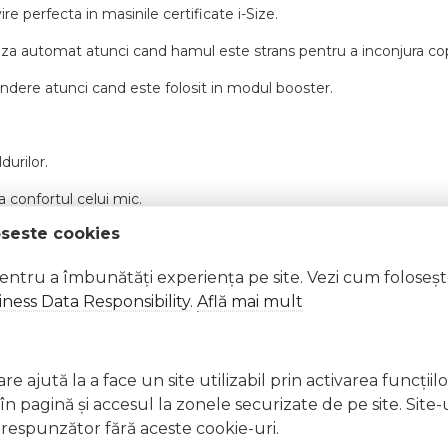
re perfecta in masinile certificate i-Size.
a automat atunci cand hamul este strans pentru a inconjura cop
ndere atunci cand este folosit in modul booster.
durilor.
a confortul celui mic.
oseste cookies
ra ce copilul creste si isi schimba inaltimea si greutatea.
pentru a îmbunătăți experiența pe site. Vezi cum foloseș
ness Data Responsibility
.
Află mai mult
stea mai confortabil. Tetiera poate fi reglata in 9 pozitii pe inalt
za centura cu prindere in 5 puncte atunci cand se utilizeaza in
e ajută la a face un site utilizabil prin activarea funcţiil
 pagină şi accesul la zonele securizate de pe site. Site-
respunzător fără aceste cookie-uri.
l ca instalarea devine extrem de facila.