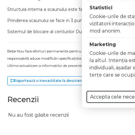
Statistici
Structura interna a scaunului este fabricata din otel, pentru a-i
Cookie-urile de stat
Prinderea scaunului se face in 3 puncte cu centura masinii.
vizitatorii interacţ
mod anonim.
Sistemul de blocare al centurilor Dual lock-off asigura stabili
Marketing
Bebe Nou face eforturi permanente pentru a păstra informațiile actualizate.
Cookie-urile de mar
responsabilă aduce modificări specificațiilor/etichetei acestuia, fără a ne in
la altul. Intenţia e
Ultima actualizare a informațiilor de prezentare pentru Joie - scaun auto forti
individuali, aşadar 
terţe care se ocupă
Raportează o inexactitate la descriere
Accepta cele nece
Recenzii
Nu au fost găsite recenzii