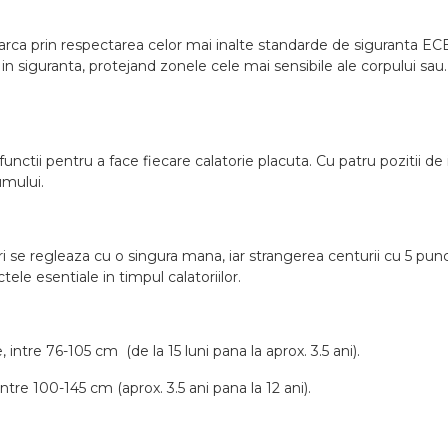
emarca prin respectarea celor mai inalte standarde de siguranta EC
 in siguranta, protejand zonele cele mai sensibile ale corpului sau
functii pentru a face fiecare calatorie placuta. Cu patru pozitii de 
rumului.
i se regleaza cu o singura mana, iar strangerea centurii cu 5 pu
ele esentiale in timpul calatoriilor.
intre 76-105 cm (de la 15 luni pana la aprox. 3.5 ani).
tre 100-145 cm (aprox. 3.5 ani pana la 12 ani).