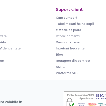
Suport clienti
Cum cumpar?
Tabel masuri haine copii
Metode de plata
vrare
Istoric comenzi
itii
Devino partener
fidentialitate
Intrebari frecvente
Blog
ice
Retragere din contract
ANPC
Platforma SOL
unt valabile in