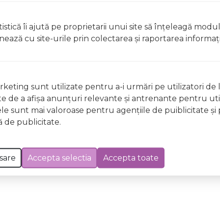
 conferi o structura solida.
istică îi ajută pe proprietarii unui site să înţeleagă modu
ionează cu site-urile prin colectarea şi raportarea informaţi
tate maxima a scaunului.
 Excepții pentru care informațiile prezentate pot fi diferite față de cele ale 
keting sunt utilizate pentru a-i urmări pe utilizatori de l
forma în prealabil. În cazul apariției unor diferențe, prevalează informația de pe
ste de a afişa anunţuri relevante şi antrenante pentru util
fi r129 thunder, 76-145 cm, certificat r129 bbbc2303aathd000 a fost efectuată la dat
ele sunt mai valoroase pentru agenţiile de puiblicitate şi 
 de publicitate.
sare
Accepta selectia
Accepta toate