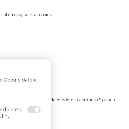
ilul cu o siguranta maxima.
te Google datele
ime, cu o singura mana.
 modul booster. Sistem de prindere in centuri in 5 puncte
or de bază,
ul nu