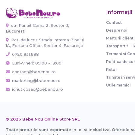
Informaţii
Contact
str. Panait Cerna 2, Sector 3,
Despre noi
Bucuresti
Marturii clienti
Pct. de lucru: Strada Intrarea Binelui
1A, Fortuna Office, Sector 4, București
Transport si Li
Termeni si Cond
0720.831.688
Politica de con
Luni-Vineri: 09:00 - 18:00
Retur
contact@bebenou.ro
Trimite in serv
marketing@bebenou.ro
Utile mamici
ionut.cosac@bebenou.ro
© 2026 Bebe Nou Online Store SRL
Toate preturile sunt exprimate in lei si includ tva. Ofertele s