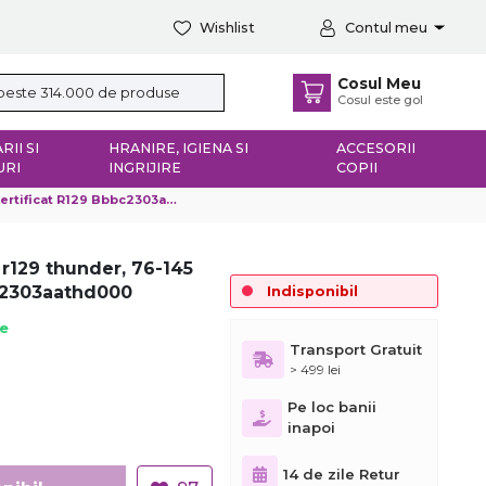
Wishlist
Contul meu
Cosul Meu
Cosul este gol
RII SI
HRANIRE, IGIENA SI
ACCESORII
URI
INGRIJIRE
COPII
ficat R129 Bbbc2303aathd000
i r129 thunder, 76-145
bc2303aathd000
Indisponibil
ie
Transport Gratuit
> 499 lei
Pe loc banii
inapoi
14 de zile Retur