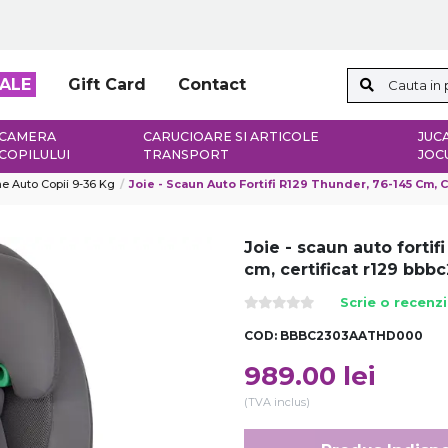
ALE
Gift Card
Contact
CAMERA
CARUCIOARE SI ARTICOLE
JUCA
COPILULUI
TRANSPORT
JOC
e Auto Copii 9-36 Kg
Joie - Scaun Auto Fortifi R129 Thunder, 76-145 Cm, Certi
Joie - scaun auto fortif
cm, certificat r129 bb
Scrie o recenz
COD:
BBBC2303AATHD000
989.00
lei
(TVA inclus)