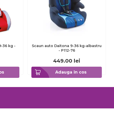
-36 kg -
Scaun auto Daitona 9-36 kg-albastru
- P112-76
449.00
lei
os
Adauga in cos