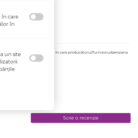
l în care
ilor în
produsului comandat pot fi acelea în care producătorul/furnizorul/persoana
a un site
 etichetele produsului fizic.
izatorii
a de 06.08.2026
părţile
Scrie o recenzie