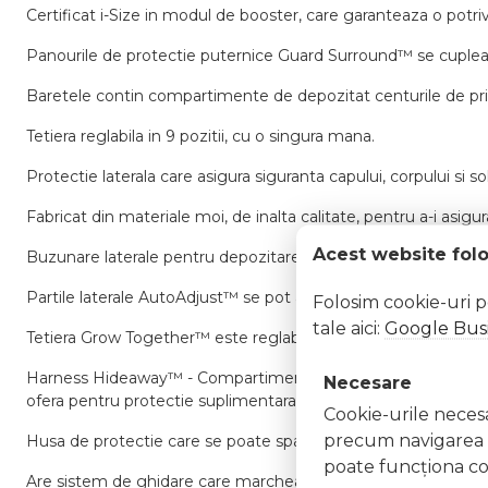
Certificat i-Size in modul de booster, care garanteaza o potrivi
Panourile de protectie puternice Guard Surround™ se cupleaz
Baretele contin compartimente de depozitat centurile de pri
Tetiera reglabila in 9 pozitii, cu o singura mana.
Protectie laterala care asigura siguranta capului, corpului si sol
Fabricat din materiale moi, de inalta calitate, pentru a-i asigur
Acest website fol
Buzunare laterale pentru depozitarea lucrurilor.
Partile laterale AutoAdjust™ se pot ajusta cu usurinta pe masu
Folosim cookie-uri 
tale aici:
Google Busi
Tetiera Grow Together™ este reglabila si il ajuta pe cel mic sa 
Harness Hideaway™ - Compartimentele personalizate depozitea
Necesare
ofera pentru protectie suplimentara.
Cookie-urile necesar
precum navigarea în
Husa de protectie care se poate spala si curata usor.
poate funcţiona co
Are sistem de ghidare care marcheaza traseul centurilor, astfe