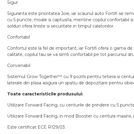
Sigur
Siguranta este prioritatea Joie, iar scaunul auto Fortifi se r
cu 5 puncte, moale si captusita, mentine copilul confortabil si
solduri ofera liniste si securitate in timpul calatoriilor.
Confortabil
Confortul este la fel de important, iar Fortifi ofera o gama de 
calitate, copilul tau se va simti confortabil pe tot parcursul d
Convenabil
Sistemul Grow Together™ cu 9 pozitii pentru tetiera si centur
laterale din plasa asigura un spatiu de depozitare pentru obiect
Toate caracteristicile produsului:
Utilizare Forward Facing, cu centurile de prindere cu 5 puncte, 
Utilizare Forward Facing, in mod Booster cu centura masinii, in
Este certificat ECE R129/03.