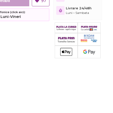
nibil
97
Livrare 24/48h
nice (click aici):
Luni – Sambata
 Luni-Vineri