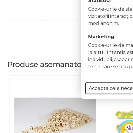
Statistici
Cookie-urile de stat
vizitatorii interacţ
mod anonim.
Marketing
Cookie-urile de mar
la altul. Intenţia e
individuali, aşadar 
Produse
asemanatoare
terţe care se ocupă
Accepta cele nece