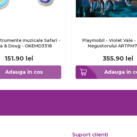
strumente muzicale Safari -
Playmobil - Violet Vale -
sa & Doug - OKEMD3318
Negustorului ARTPM
151.90
lei
355.90
lei
Adauga in cos
Adauga in c
Suport clienti