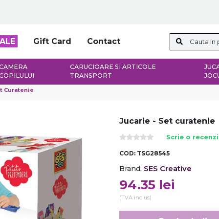
ALE
Gift Card
Contact
CAMERA
CARUCIOARE SI ARTICOLE
JUCA
COPILULUI
TRANSPORT
JOC
et Curatenie
Jucarie - Set curatenie
Scrie o recenz
COD:
TSG28545
SES Creative
Brand:
94.35
lei
(TVA inclus)