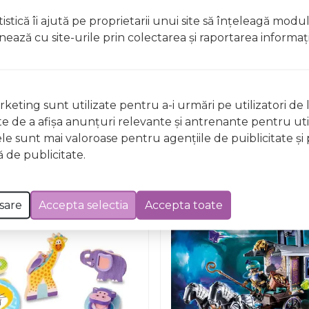
istică îi ajută pe proprietarii unui site să înţeleagă modu
ionează cu site-urile prin colectarea şi raportarea informaţi
Nu există întrebări
keting sunt utilizate pentru a-i urmări pe utilizatori de l
ste de a afişa anunţuri relevante şi antrenante pentru util
ele sunt mai valoroase pentru agenţiile de puiblicitate şi 
 de publicitate.
sare
Accepta selectia
Accepta toate