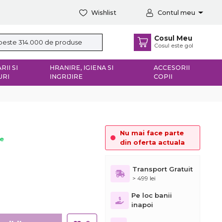
Wishlist
Contul meu
Cosul Meu
Cosul este gol
RII SI
HRANIRE, IGIENA SI
ACCESORII
URI
INGRIJIRE
COPII
Nu mai face parte
ie
din oferta actuala
Transport Gratuit
> 499 lei
Pe loc banii
inapoi