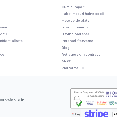
Cum cumpar?
Tabel masuri haine copii
Metode de plata
vrare
Istoric comenzi
itii
Devino partener
fidentialitate
Intrebari frecvente
Blog
ice
Retragere din contract
ANPC
Platforma SOL
unt valabile in