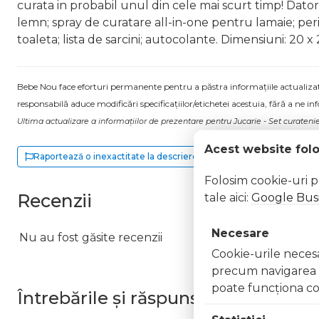
curata in probabil unul din cele mai scurt timp! Datorit
lemn; spray de curatare all-in-one pentru lamaie; pe
toaleta; lista de sarcini; autocolante. Dimensiuni: 20 x
Bebe Nou face eforturi permanente pentru a păstra informațiile actualizate.
responsabilă aduce modificări specificațiilor/etichetei acestuia, fără a ne in
Ultima actualizare a informațiilor de prezentare pentru Jucarie - Set curatenie
Acest website fol
Raportează o inexactitate la descriere
Folosim cookie-uri 
Recenzii
tale aici:
Google Busi
Necesare
Nu au fost găsite recenzii
Cookie-urile necesar
precum navigarea în
poate funcţiona co
Întrebările și răspunsurile clienților