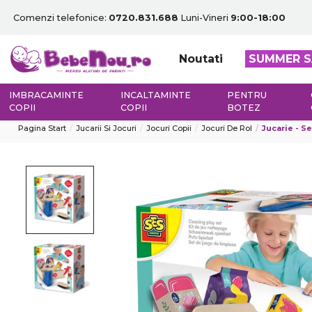
Comenzi telefonice:
0720.831.688
Luni-Vineri
9:00-18:00
Noutati
SUMMER S
IMBRACAMINTE
INCALTAMINTE
PENTRU
COPII
COPII
BOTEZ
Pagina Start
Jucarii Si Jocuri
Jocuri Copii
Jocuri De Rol
Jucarie - S