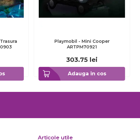
 Trasura
Playmobil - Mini Cooper
70903
ARTPM70921
303.75
lei
os
Adauga in cos
Articole utile