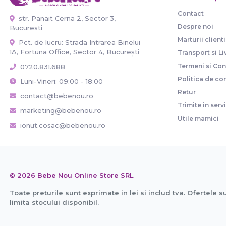
Contact
str. Panait Cerna 2, Sector 3,
Despre noi
Bucuresti
Marturii clienti
Pct. de lucru: Strada Intrarea Binelui
1A, Fortuna Office, Sector 4, București
Transport si Li
Termeni si Cond
0720.831.688
Politica de con
Luni-Vineri: 09:00 - 18:00
Retur
contact@bebenou.ro
Trimite in serv
marketing@bebenou.ro
Utile mamici
ionut.cosac@bebenou.ro
© 2026 Bebe Nou Online Store SRL
Toate preturile sunt exprimate in lei si includ tva. Ofertele s
limita stocului disponibil.