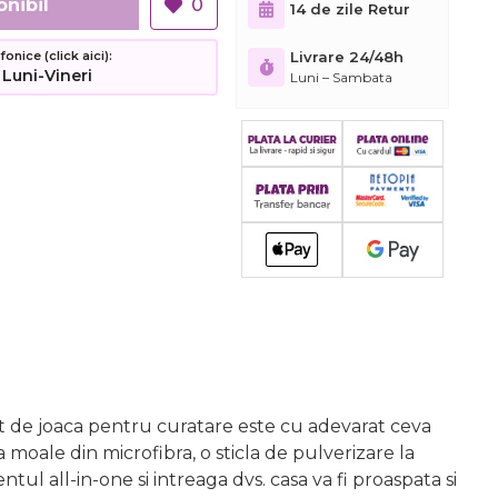
onibil
0
14 de zile Retur
nice (click aici):
Livrare 24/48h
 Luni-Vineri
Luni – Sambata
et de joaca pentru curatare este cu adevarat ceva
moale din microfibra, o sticla de pulverizare la
ul all-in-one si intreaga dvs. casa va fi proaspata si