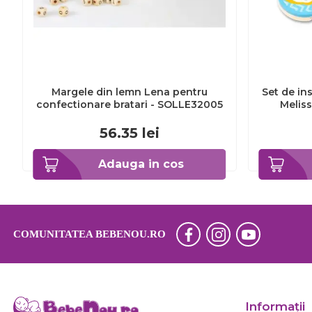
Margele din lemn Lena pentru
Set de in
confectionare bratari - SOLLE32005
Melis
56.35
lei
Adauga in cos
COMUNITATEA BEBENOU.RO
Informaţii