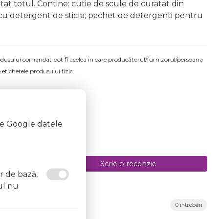
ratat totul. Contine: cutie de scule de curatat din
 cu detergent de sticla; pachet de detergenti pentru
produsului comandat pot fi acelea în care producătorul/furnizorul/persoana
 etichetele produsului fizic.
te Google datele
Scrie o recenzie
or de bază,
ul nu
0 întrebări