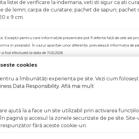
a listei de verificare la indemana, veti sti sigur ca ati cu
rie de lemn; carpa de curatare; pachet de sapun; pachet
 20 x 9 cm.
 Excepții pentru care informațiile prezentate pot fi diferite față de cele ale 
forma în prealabil. În cazul apariției unor diferențe, prevalează informația de pe
 a fost efectuată la data de 11.02.2026
oseste cookies
pentru a îmbunătăți experiența pe site. Vezi cum foloseș
ness Data Responsibility
.
Află mai mult
e ajută la a face un site utilizabil prin activarea funcţiil
 pagină şi accesul la zonele securizate de pe site. Site-
respunzător fără aceste cookie-uri.