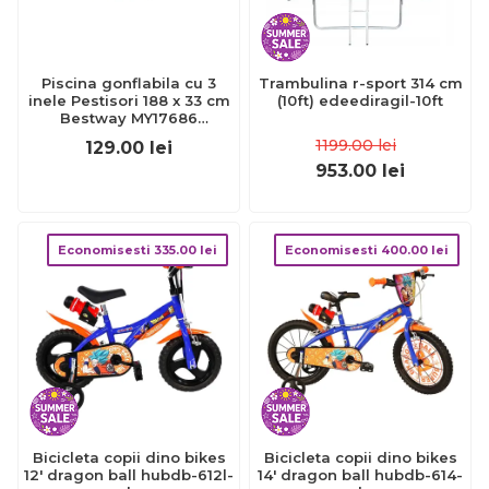
Piscina gonflabila cu 3
Trambulina r-sport 314 cm
inele Pestisori 188 x 33 cm
(10ft) edeediragil-10ft
Bestway MY17686
BBJMY17686_Albastru
1199.00
lei
129.00
lei
953.00
lei
Economisesti
335.00
lei
Economisesti
400.00
lei
Bicicleta copii dino bikes
Bicicleta copii dino bikes
12' dragon ball hubdb-612l-
14' dragon ball hubdb-614-