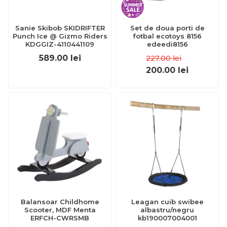
Sanie Skibob SKIDRIFTER
Set de doua porti de
Punch Ice @ Gizmo Riders
fotbal ecotoys 8156
KDGGIZ-4110441109
edeedi8156
589.00
lei
227.00
lei
200.00
lei
Balansoar Childhome
Leagan cuib swibee
Scooter, MDF Menta
albastru/negru
ERFCH-CWRSMB
kb190007004001