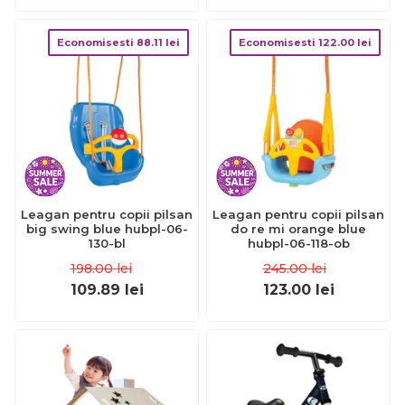
Economisesti
88.11
lei
Economisesti
122.00
lei
Leagan pentru copii pilsan
Leagan pentru copii pilsan
big swing blue hubpl-06-
do re mi orange blue
130-bl
hubpl-06-118-ob
198.00
lei
245.00
lei
109.89
lei
123.00
lei