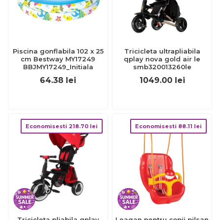
Piscina gonflabila 102 x 25
Tricicleta ultrapliabila
cm Bestway MY17249
qplay nova gold air le
BBJMY17249_Initiala
smb320013260le
64.38
lei
1049.00
lei
Economisesti
218.70
lei
Economisesti
88.11
lei
Tricicleta pliabila qplay
Leagan pentru copii pilsan