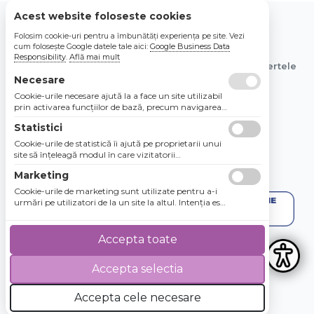
Acest website foloseste cookies
Folosim cookie-uri pentru a îmbunătăți experiența pe site. Vezi
© 2026 Bebe Nou Online Store SRL
cum folosește Google datele tale aici:
Google Business Data
Responsibility
.
Află mai mult
Toate preturile sunt exprimate in lei si includ tva. Ofertele
Necesare
sunt valabile in limita stocului disponibil.
Cookie-urile necesare ajută la a face un site utilizabil
prin activarea funcţiilor de bază, precum navigarea
în pagină şi accesul la zonele securizate de pe site.
Statistici
Site-ul nu poate funcţiona corespunzător fără aceste
cookie-uri.
Cookie-urile de statistică îi ajută pe proprietarii unui
site să înţeleagă modul în care vizitatorii
interacţionează cu site-urile prin colectarea şi
Marketing
raportarea informaţiilor în mod anonim.
Cookie-urile de marketing sunt utilizate pentru a-i
urmări pe utilizatori de la un site la altul. Intenţia este
de a afişa anunţuri relevante şi antrenante pentru
utilizatorii individuali, aşadar ele sunt mai valoroase
pentru agenţiile de puiblicitate şi părţile terţe care se
Accepta toate
ocupă de publicitate.
Accepta selectia
4.8 / 5
★★★★★
Accepta cele necesare