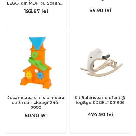
LEGO, din MDF, cu Scaunel,
Rola de desen, Spatiu de
65.90
lei
193.97
lei
depozitare, Blat reversibil
SPTBMRLEGO
Jucarie apa si nisip moara
Kit Balansoar elefant @
cu 3 roti - okeagi1244-
leg&go KDGELT001906
0000
474.90
lei
50.90
lei