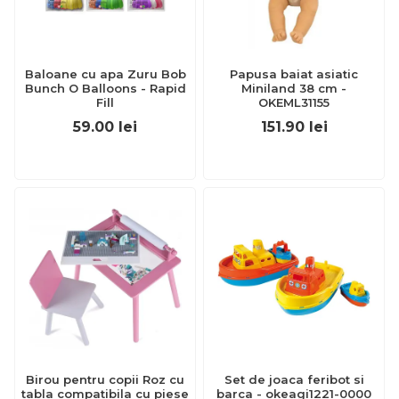
Baloane cu apa Zuru Bob
Papusa baiat asiatic
Bunch O Balloons - Rapid
Miniland 38 cm -
Fill
OKEML31155
59.00
lei
151.90
lei
Birou pentru copii Roz cu
Set de joaca feribot si
tabla compatibila cu piese
barca - okeagi1221-0000