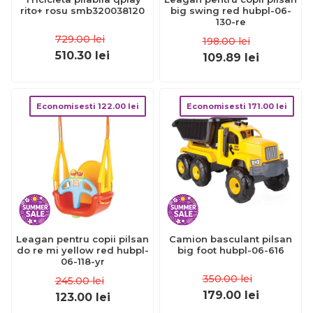
rito+ rosu smb320038120
big swing red hubpl-06-
130-re
729.00
lei
198.00
lei
510.30
lei
109.89
lei
Economisesti
122.00
lei
Economisesti
171.00
lei
Leagan pentru copii pilsan
Camion basculant pilsan
do re mi yellow red hubpl-
big foot hubpl-06-616
06-118-yr
350.00
lei
245.00
lei
179.00
lei
123.00
lei