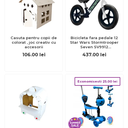
Casuta pentru copii de
Bicicleta fara pedale 12
colorat , joc creativ cu
Star Wars Stormtrooper
accesorii
Seven SV9912
BBJSV9912_Initiala
106.00
lei
437.00
lei
Economisesti
25.00
lei