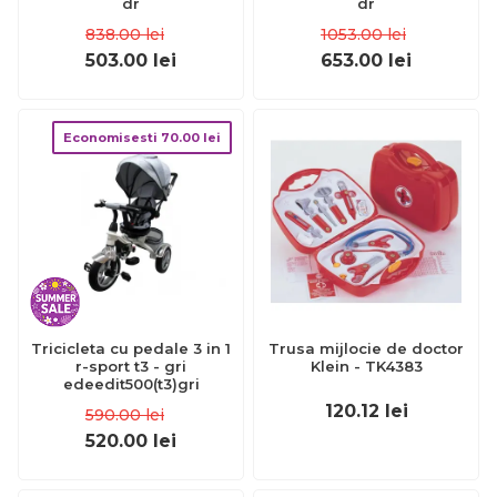
dr
dr
838.00
lei
1053.00
lei
503.00
lei
653.00
lei
Economisesti
70.00
lei
Tricicleta cu pedale 3 in 1
Trusa mijlocie de doctor
r-sport t3 - gri
Klein - TK4383
edeedit500(t3)gri
120.12
lei
590.00
lei
520.00
lei