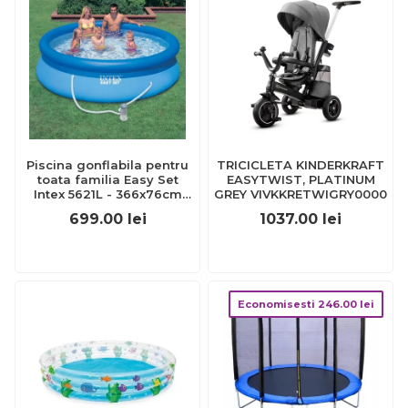
Piscina gonflabila pentru
TRICICLETA KINDERKRAFT
toata familia Easy Set
EASYTWIST, PLATINUM
Intex 5621L - 366x76cm
GREY VIVKKRETWIGRY0000
JUBBG-S2401559
699.00
lei
1037.00
lei
Economisesti
246.00
lei