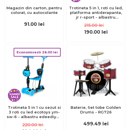
Magazin din carton, pentru
Trotineta 5 in 1, roti cu led,
colorat, cu autocolante
platforma antiderapanta,
jr r-sport - albastru
edeedijr201blue
91.00
lei
215.00
lei
190.00
lei
Economisesti
26.00
lei
Trotineta 5 in 1 cu sezut si
Baterie, Set tobe Golden
3 roti cu led ecotoys ym-
Drums - RG726
sw-6 - albastru edeediym-
sw-6blue
499.49
lei
220.00
lei