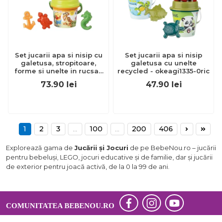
Set jucarii apa si nisip cu
Set jucarii apa si nisip
galetusa, stropitoare,
galetusa cu unelte
forme si unelte in rucsac
recycled - okeagi1335-0ric
poppy - okeagi7245-poppy
73.90
lei
47.90
lei
1
2
3
...
100
...
200
406
Explorează gama de
Jucării și Jocuri
de pe BebeNou.ro – jucării
pentru bebeluși, LEGO, jocuri educative și de familie, dar și jucării
de exterior pentru joacă activă, de la 0 la 99 de ani.
COMUNITATEA BEBENOU.RO