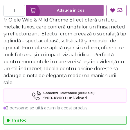
53
Adauga in cos
✨ Ojele Wild & Mild Chrome Effect oferă un luciu
metalic luxos, care conferă unghiilor un finisaj neted
și reflectorizant. Efectul crom creează o suprafață tip
oglindă – spectaculoasă, sofisticată și imposibil de
ignorat.️ Formula se aplică ușor și uniform, oferind un
look futurist și cu impact vizual ridicat. Perfectă
pentru momentele în care vrei să ieși în evidență cu
un stil îndrăzneț. Ideală pentru oricine dorește să
adauge o notă de eleganță modernă manichiurii
sale.
Comenzi Telefonice (click aici):
9:00-18:00 Luni-Vineri
2
persoane se uită acum la acest produs.
In stoc