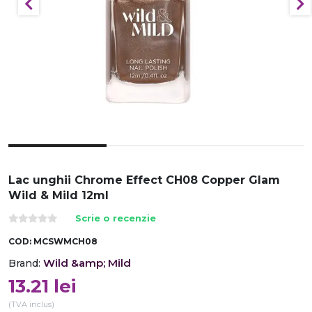
Lac unghii Chrome Effect CH08 Copper Glam
Wild & Mild 12ml
Scrie o recenzie
COD:
MCSWMCH08
Wild &amp; Mild
Brand:
13.21
lei
(TVA inclus)