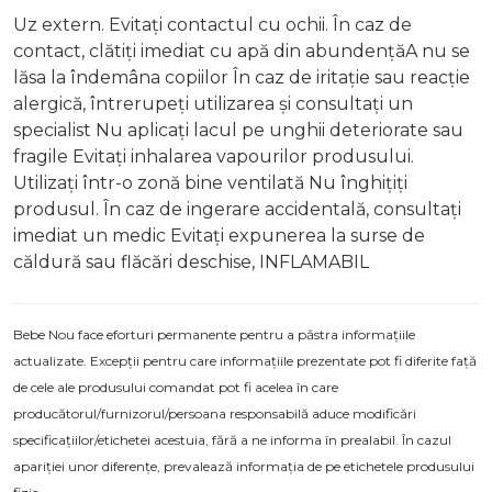
Uz extern. Evitați contactul cu ochii. În caz de
contact, clătiți imediat cu apă din abundențăA nu se
lăsa la îndemâna copiilor În caz de iritație sau reacție
alergică, întrerupeți utilizarea și consultați un
specialist Nu aplicați lacul pe unghii deteriorate sau
fragile Evitați inhalarea vapourilor produsului.
Utilizați într-o zonă bine ventilată Nu înghițiți
produsul. În caz de ingerare accidentală, consultați
imediat un medic Evitați expunerea la surse de
căldură sau flăcări deschise, INFLAMABIL
Bebe Nou face eforturi permanente pentru a păstra informațiile
actualizate. Excepții pentru care informațiile prezentate pot fi diferite față
de cele ale produsului comandat pot fi acelea în care
producătorul/furnizorul/persoana responsabilă aduce modificări
specificațiilor/etichetei acestuia, fără a ne informa în prealabil. În cazul
apariției unor diferențe, prevalează informația de pe etichetele produsului