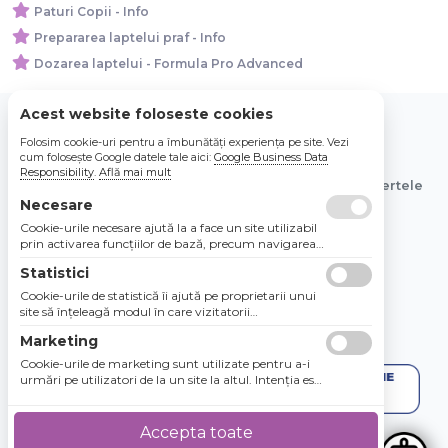
Paturi Copii - Info
Prepararea laptelui praf - Info
Dozarea laptelui - Formula Pro Advanced
Acest website foloseste cookies
Folosim cookie-uri pentru a îmbunătăți experiența pe site. Vezi
© 2026 Bebe Nou Online Store SRL
cum folosește Google datele tale aici:
Google Business Data
Responsibility
.
Află mai mult
Toate preturile sunt exprimate in lei si includ tva. Ofertele
sunt valabile in limita stocului disponibil.
Necesare
Cookie-urile necesare ajută la a face un site utilizabil
prin activarea funcţiilor de bază, precum navigarea
în pagină şi accesul la zonele securizate de pe site.
Statistici
Site-ul nu poate funcţiona corespunzător fără aceste
cookie-uri.
Cookie-urile de statistică îi ajută pe proprietarii unui
site să înţeleagă modul în care vizitatorii
interacţionează cu site-urile prin colectarea şi
Marketing
raportarea informaţiilor în mod anonim.
Cookie-urile de marketing sunt utilizate pentru a-i
urmări pe utilizatori de la un site la altul. Intenţia este
de a afişa anunţuri relevante şi antrenante pentru
utilizatorii individuali, aşadar ele sunt mai valoroase
pentru agenţiile de puiblicitate şi părţile terţe care se
Accepta toate
ocupă de publicitate.