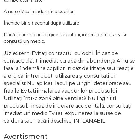
temperaturi înalte.
A nu se lăsa la îndemâna copiilor.
Închide bine flaconul după utilizare.
Dacă apar reacții alergice sau iritații, întrerupe folosirea și
consultă un medic.
,Uz extern. Evitați contactul cu ochii. În caz de
contact, clătiți imediat cu apă din abundență A nu se
lăsa la îndemâna copiilor În caz de iritație sau reacție
alergică, întrerupeți utilizarea și consultați un
specialist Nu aplicați lacul pe unghii deteriorate sau
fragile Evitați inhalarea vapourilor produsului.
Utilizați într-o zonă bine ventilată Nu înghițiți
produsul. În caz de ingerare accidentală, consultați
imediat un medic Evitați expunerea la surse de
căldură sau flăcări deschise, INFLAMABIL
Avertisment