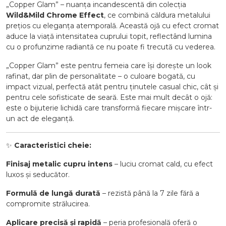
„Copper Glam” – nuanța incandescentă din colecția
Wild&Mild Chrome Effect
, ce combină căldura metalului
prețios cu eleganța atemporală. Această ojă cu efect cromat
aduce la viață intensitatea cuprului topit, reflectând lumina
cu o profunzime radiantă ce nu poate fi trecută cu vederea.
„Copper Glam” este pentru femeia care își dorește un look
rafinat, dar plin de personalitate – o culoare bogată, cu
impact vizual, perfectă atât pentru ținutele casual chic, cât și
pentru cele sofisticate de seară. Este mai mult decât o ojă:
este o bijuterie lichidă care transformă fiecare mișcare într-
un act de eleganță.
✨
Caracteristici cheie:
Finisaj metalic cupru intens
– luciu cromat cald, cu efect
luxos și seducător.
Formulă de lungă durată
– rezistă până la 7 zile fără a
compromite strălucirea.
Aplicare precisă și rapidă
– peria profesională oferă o