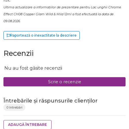
fizic.
Ultima actualizare a informațiilor de prezentare pentru Lac unghii Chrome
Effect CH08 Copper Glam Wild & Mild 12ml a fost efectuată la data de
09.08.2026
Raportează o inexactitate la descriere
Recenzii
Nu au fost găsite recenzii
Scrie o recenzie
Întrebările și răspunsurile clienților
0 întrebări
ADAUGĂ ÎNTREBARE