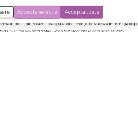
sare
Accepta selectia
Accepta toate
 Excepții pentru care informațiile prezentate pot fi diferite față de cele ale 
forma în prealabil. În cazul apariției unor diferențe, prevalează informația de pe
ect CH09 Iron Veil Wild & Mild 12ml a fost efectuată la data de 09.08.2026