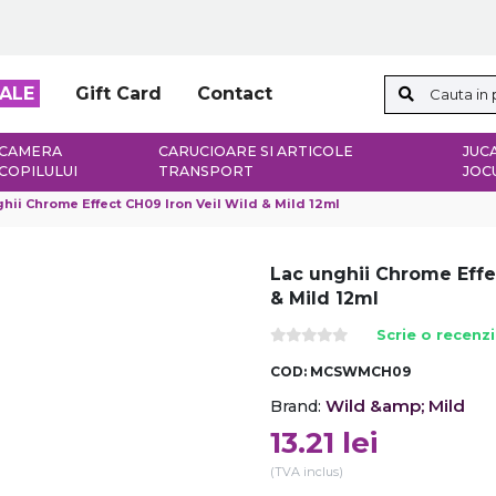
ALE
Gift Card
Contact
CAMERA
CARUCIOARE SI ARTICOLE
JUCA
COPILULUI
TRANSPORT
JOC
hii Chrome Effect CH09 Iron Veil Wild & Mild 12ml
Lac unghii Chrome Effe
& Mild 12ml
Scrie o recenz
COD:
MCSWMCH09
Wild &amp; Mild
Brand:
13.21
lei
(TVA inclus)