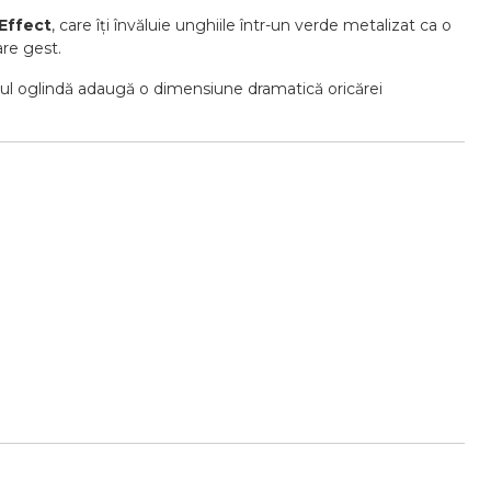
Effect
, care îți învăluie unghiile într-un verde metalizat ca o
are gest.
uciul oglindă adaugă o dimensiune dramatică oricărei