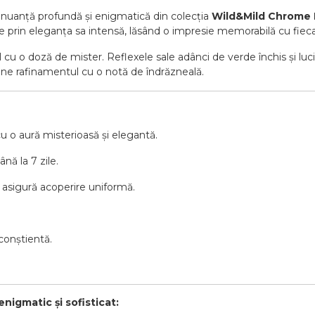
o nuanță profundă și enigmatică din colecția
Wild&Mild Chrome 
e prin eleganța sa intensă, lăsând o impresie memorabilă cu fiec
til cu o doză de mister. Reflexele sale adânci de verde închis și l
ine rafinamentul cu o notă de îndrăzneală.
cu o aură misterioasă și elegantă.
nă la 7 zile.
ă asigură acoperire uniformă.
conștientă.
nigmatic și sofisticat: