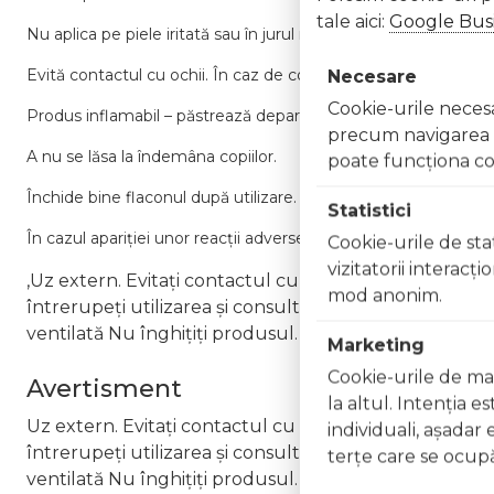
tale aici:
Google Busi
Nu aplica pe piele iritată sau în jurul rănilor.
Evită contactul cu ochii. În caz de contact, clătește imediat c
Necesare
Cookie-urile necesar
Produs inflamabil – păstrează departe de surse de foc sau tem
precum navigarea în
A nu se lăsa la îndemâna copiilor.
poate funcţiona co
Închide bine flaconul după utilizare.
Statistici
În cazul apariției unor reacții adverse, întrerupe utilizarea și c
Cookie-urile de stat
vizitatorii interacţ
,Uz extern. Evitați contactul cu ochii. În caz de contac
mod anonim.
întrerupeți utilizarea și consultați un specialist Nu ap
ventilată Nu înghițiți produsul. În caz de ingerare a
Marketing
Cookie-urile de mar
Avertisment
la altul. Intenţia e
Uz extern. Evitați contactul cu ochii. În caz de contac
individuali, aşadar 
întrerupeți utilizarea și consultați un specialist Nu ap
terţe care se ocupă
ventilată Nu înghițiți produsul. În caz de ingerare a