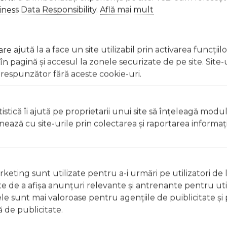
ness Data Responsibility
.
Află mai mult
u apă.
e ajută la a face un site utilizabil prin activarea funcţiil
peraturi înalte.
 pagină şi accesul la zonele securizate de pe site. Site-
respunzător fără aceste cookie-uri.
onsultă un specialist.
istică îi ajută pe proprietarii unui site să înţeleagă modu
ionează cu site-urile prin colectarea şi raportarea informaţi
t, clătiți imediat cu apă din abundență A nu se lăsa la înd
licați lacul pe unghii deteriorate sau fragile Evitați inhal
ccidentală, consultați imediat un medic Evitați expunerea
keting sunt utilizate pentru a-i urmări pe utilizatori de l
ste de a afişa anunţuri relevante şi antrenante pentru util
t, clătiți imediat cu apă din abundențăA nu se lăsa la îndem
ele sunt mai valoroase pentru agenţiile de puiblicitate şi 
licați lacul pe unghii deteriorate sau fragile Evitați inhal
 de publicitate.
ccidentală, consultați imediat un medic Evitați expunerea