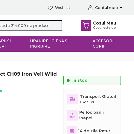
Wishlist
Contul meu
Cosul Meu
Cosul este gol
RII SI
HRANIRE, IGIENA SI
ACCESORII
URI
INGRIJIRE
COPII
ct CH09 Iron Veil Wild
In stoc
ie
Transport Gratuit
> 499 lei
Pe loc banii
inapoi
14 de zile Retur