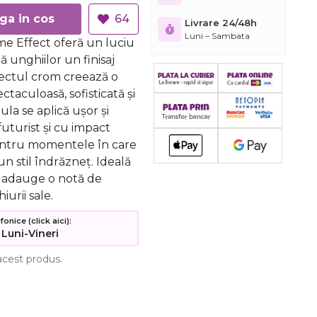
Adauga in cos
64
Livrare 24/48h
Luni – Sambata
me Effect oferă un luciu
ă unghiilor un finisaj
Efectul crom creează o
ctaculoasă, sofisticată și
ula se aplică ușor și
uturist și cu impact
pentru momentele în care
 un stil îndrăzneț. Ideală
ă adauge o notă de
urii sale.
nice (click aici):
 Luni-Vineri
acest produs.