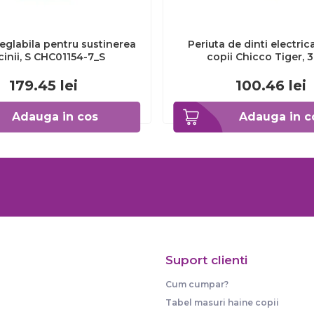
eglabila pentru sustinerea
Periuta de dinti electric
cinii, S CHC01154-7_S
copii Chicco Tiger, 
CHC1208511-7
179.45
lei
100.46
lei
Adauga in cos
Adauga in c
Suport clienti
Cum cumpar?
Tabel masuri haine copii