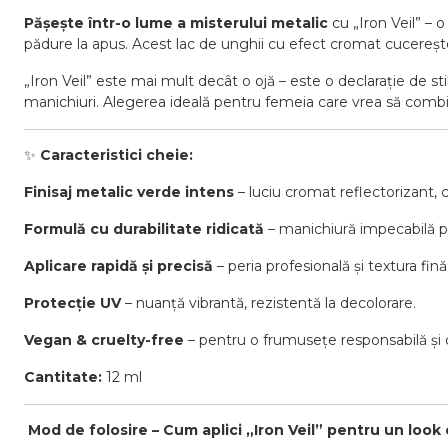
Pășește într-o lume a misterului metalic
cu „Iron Veil” – 
pădure la apus. Acest lac de unghii cu efect cromat cucereșt
„Iron Veil” este mai mult decât o ojă – este o declarație de s
manichiuri. Alegerea ideală pentru femeia care vrea să comb
✨
Caracteristici cheie:
Finisaj metalic verde intens
– luciu cromat reflectorizant, 
Formulă cu durabilitate ridicată
– manichiură impecabilă pâ
Aplicare rapidă și precisă
– peria profesională și textura fin
Protecție UV
– nuanță vibrantă, rezistentă la decolorare.
Vegan & cruelty-free
– pentru o frumusețe responsabilă și 
Cantitate:
12 ml
️
Mod de folosire – Cum aplici „Iron Veil” pentru un look e