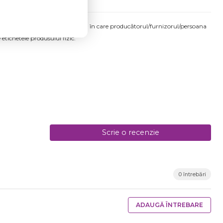
produsului comandat pot fi acelea în care producătorul/furnizorul/persoana
 etichetele produsului fizic.
Scrie o recenzie
0 întrebări
ADAUGĂ ÎNTREBARE