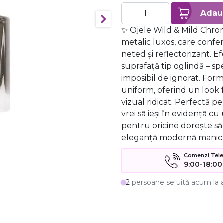
✨ Ojele Wild & Mild Chro
metalic luxos, care confer
neted și reflectorizant. 
suprafață tip oglindă – spe
imposibil de ignorat.️ Form
uniform, oferind un look f
vizual ridicat. Perfectă 
vrei să ieși în evidență cu
pentru oricine dorește s
eleganță modernă manichi
Comenzi Telefo
9:00-18:00
2
persoane se uită acum la 