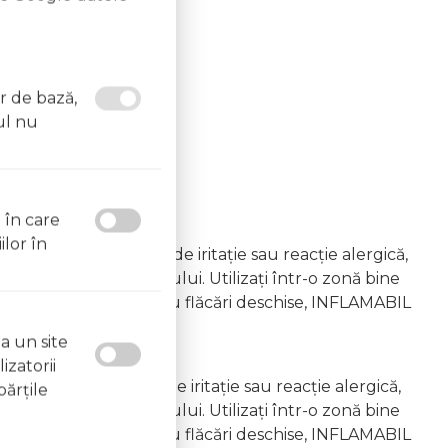
or de bază,
ul nu
l în care
ilor în
emâna copiilor În caz de iritație sau reacție alergică,
area vapourilor produsului. Utilizați într-o zonă bine
 la surse de căldură sau flăcări deschise, INFLAMABIL
a un site
izatorii
âna copiilor În caz de iritație sau reacție alergică,
părţile
area vapourilor produsului. Utilizați într-o zonă bine
 la surse de căldură sau flăcări deschise, INFLAMABIL