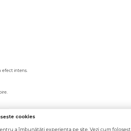
 efect intens.
ire.
oseste cookies
pentru a îmbunătăți experiența pe site. Vezi cum foloseș