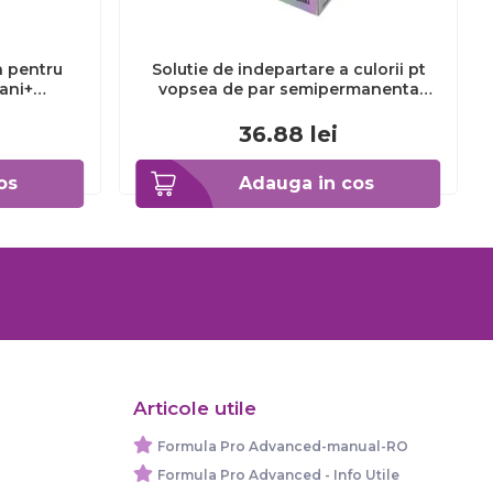
a pentru
Solutie de indepartare a culorii pt
3ani+
vopsea de par semipermanenta
Venita Hair Color Remover, 115ml 15
ml
36.88
lei
os
Adauga in cos
Articole utile
Formula Pro Advanced-manual-RO
Formula Pro Advanced - Info Utile