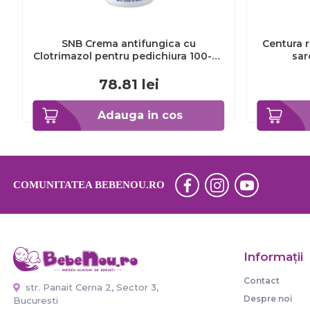
SNB Crema antifungica cu
Centura r
Clotrimazol pentru pedichiura 100-ml
sar
EXL359_918
78.81
lei
Adauga in cos
COMUNITATEA BEBENOU.RO
Informaţii
Contact
str. Panait Cerna 2, Sector 3,
Despre noi
Bucuresti