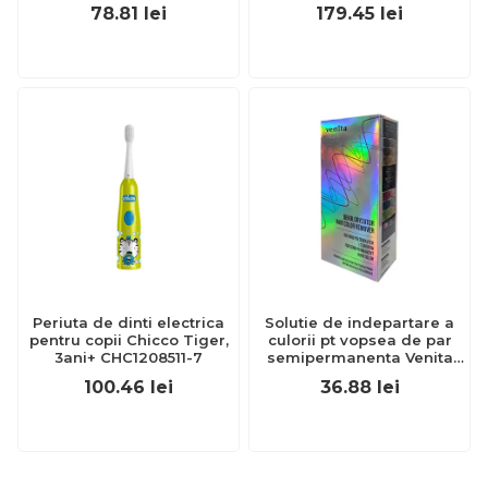
EXL359_918
78.81
lei
179.45
lei
Periuta de dinti electrica
Solutie de indepartare a
pentru copii Chicco Tiger,
culorii pt vopsea de par
3ani+ CHC1208511-7
semipermanenta Venita
Hair Color Remover, 115ml
100.46
lei
36.88
lei
15 ml