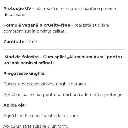
Protecție UV
– păstrează intensitatea nuanței și previne
decolorarea.
Formulă vegană & cruelty-free
– realizată etic, fără
compromisuri în privința calității.
Cantitate:
12 ml
️
Mod de folosire – Cum aplici „Aluminium Aura” pentru
un look senin și rafinat:
Pregătește unghia:
Curăță și degresează bine unghia naturală.
Aplică un base coat pentru o mai bună aderență și protecție.
Aplică oja:
Agită bine flaconul înainte de utilizare.
Aplică un strat subțire și uniform.