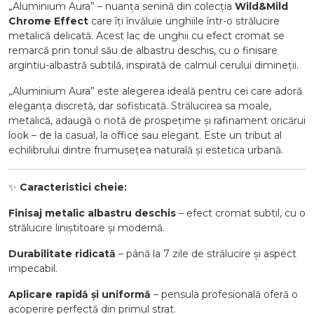
„Aluminium Aura” – nuanța senină din colecția
Wild&Mild
Chrome Effect
care îți învăluie unghiile într-o strălucire
metalică delicată. Acest lac de unghii cu efect cromat se
remarcă prin tonul său de albastru deschis, cu o finisare
argintiu-albastră subtilă, inspirată de calmul cerului dimineții.
„Aluminium Aura” este alegerea ideală pentru cei care adoră
eleganța discretă, dar sofisticată. Strălucirea sa moale,
metalică, adaugă o notă de prospețime și rafinament oricărui
look – de la casual, la office sau elegant. Este un tribut al
echilibrului dintre frumusețea naturală și estetica urbană.
✨
Caracteristici cheie:
Finisaj metalic albastru deschis
– efect cromat subtil, cu o
strălucire liniștitoare și modernă.
Durabilitate ridicată
– până la 7 zile de strălucire și aspect
impecabil.
Aplicare rapidă și uniformă
– pensula profesională oferă o
acoperire perfectă din primul strat.