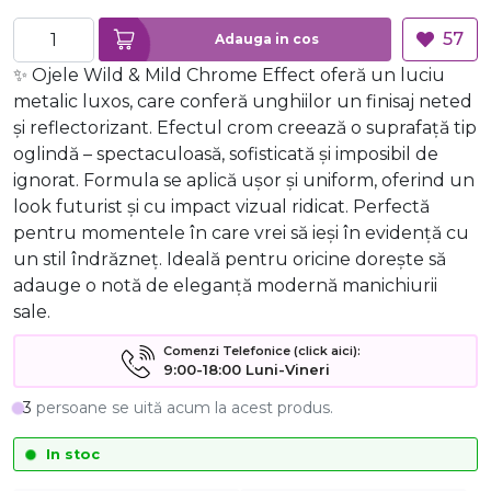
57
Adauga in cos
✨ Ojele Wild & Mild Chrome Effect oferă un luciu
metalic luxos, care conferă unghiilor un finisaj neted
și reflectorizant. Efectul crom creează o suprafață tip
oglindă – spectaculoasă, sofisticată și imposibil de
ignorat.️ Formula se aplică ușor și uniform, oferind un
look futurist și cu impact vizual ridicat. Perfectă
pentru momentele în care vrei să ieși în evidență cu
un stil îndrăzneț. Ideală pentru oricine dorește să
adauge o notă de eleganță modernă manichiurii
sale.
Comenzi Telefonice (click aici):
9:00-18:00 Luni-Vineri
3
persoane se uită acum la acest produs.
In stoc