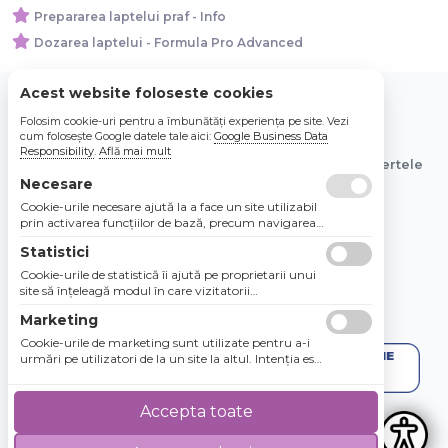
Prepararea laptelui praf - Info
Dozarea laptelui - Formula Pro Advanced
Acest website foloseste cookies
Folosim cookie-uri pentru a îmbunătăți experiența pe site. Vezi
© 2026 Bebe Nou Online Store SRL
cum folosește Google datele tale aici:
Google Business Data
Responsibility
.
Află mai mult
Toate preturile sunt exprimate in lei si includ tva. Ofertele
sunt valabile in limita stocului disponibil.
Necesare
Cookie-urile necesare ajută la a face un site utilizabil
prin activarea funcţiilor de bază, precum navigarea
în pagină şi accesul la zonele securizate de pe site.
Statistici
Site-ul nu poate funcţiona corespunzător fără aceste
cookie-uri.
Cookie-urile de statistică îi ajută pe proprietarii unui
site să înţeleagă modul în care vizitatorii
interacţionează cu site-urile prin colectarea şi
Marketing
raportarea informaţiilor în mod anonim.
Cookie-urile de marketing sunt utilizate pentru a-i
urmări pe utilizatori de la un site la altul. Intenţia este
de a afişa anunţuri relevante şi antrenante pentru
utilizatorii individuali, aşadar ele sunt mai valoroase
pentru agenţiile de puiblicitate şi părţile terţe care se
Accepta toate
ocupă de publicitate.