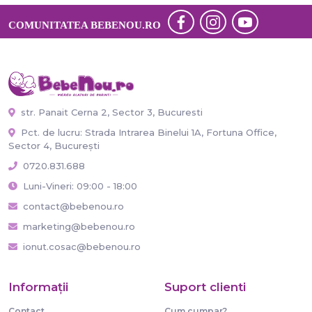
COMUNITATEA BEBENOU.RO
str. Panait Cerna 2, Sector 3, Bucuresti
Pct. de lucru: Strada Intrarea Binelui 1A, Fortuna Office,
Sector 4, București
0720.831.688
Luni-Vineri: 09:00 - 18:00
contact@bebenou.ro
marketing@bebenou.ro
ionut.cosac@bebenou.ro
Informaţii
Suport clienti
Contact
Cum cumpar?