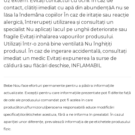
Uz extern. Evitați contactul cu ochii. În caz de
contact, clătiți imediat cu apă din abundențăA nu se
lăsa la îndemâna copiilor În caz de iritație sau reacție
alergică, întrerupeți utilizarea și consultați un
specialist Nu aplicați lacul pe unghii deteriorate sau
fragile Evitați inhalarea vapourilor produsului.
Utilizați într-o zonă bine ventilată Nu înghițiți
produsul. În caz de ingerare accidentală, consultați
imediat un medic Evitați expunerea la surse de
căldură sau flăcări deschise, INFLAMABIL
Bebe Nou face eforturi permanente pentru a păstra informațiile
actualizate. Excepții pentru care informațiile prezentate pot fi diferite față
de cele ale produsului comandat pot fi acelea în care
producătorul/furnizorul/persoana responsabilă aduce modificări
specificațiilor/etichetei acestuia, fără a ne informa în prealabil. În cazul
apariției unor diferențe, prevalează informația de pe etichetele produsului
fizic.