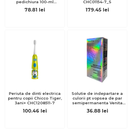
pedichiura 100-ml
CHC01154-7_S
EXL359_918
78.81
lei
179.45
lei
Periuta de dinti electrica
Solutie de indepartare a
pentru copii Chicco Tiger,
culorii pt vopsea de par
3ani+ CHC1208511-7
semipermanenta Venita
Hair Color Remover, 115ml
100.46
lei
36.88
lei
15 ml