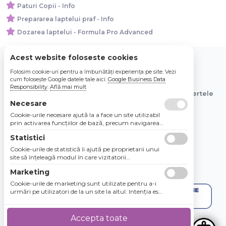
Paturi Copii - Info
Prepararea laptelui praf - Info
Dozarea laptelui - Formula Pro Advanced
Acest website foloseste cookies
Folosim cookie-uri pentru a îmbunătăți experiența pe site. Vezi
© 2026 Bebe Nou Online Store SRL
cum folosește Google datele tale aici:
Google Business Data
Responsibility
.
Află mai mult
Toate preturile sunt exprimate in lei si includ tva. Ofertele
sunt valabile in limita stocului disponibil.
Necesare
Cookie-urile necesare ajută la a face un site utilizabil
prin activarea funcţiilor de bază, precum navigarea
în pagină şi accesul la zonele securizate de pe site.
Statistici
Site-ul nu poate funcţiona corespunzător fără aceste
cookie-uri.
Cookie-urile de statistică îi ajută pe proprietarii unui
site să înţeleagă modul în care vizitatorii
interacţionează cu site-urile prin colectarea şi
Marketing
raportarea informaţiilor în mod anonim.
Cookie-urile de marketing sunt utilizate pentru a-i
urmări pe utilizatori de la un site la altul. Intenţia este
de a afişa anunţuri relevante şi antrenante pentru
utilizatorii individuali, aşadar ele sunt mai valoroase
pentru agenţiile de puiblicitate şi părţile terţe care se
Accepta toate
ocupă de publicitate.