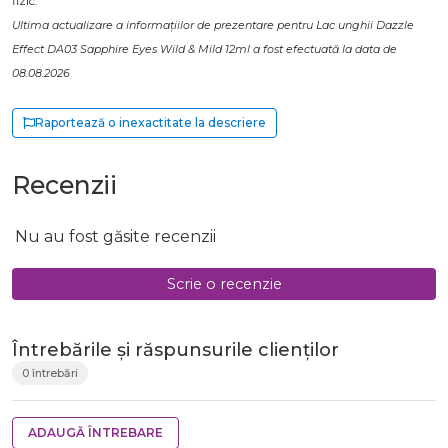
fizic.
Ultima actualizare a informațiilor de prezentare pentru Lac unghii Dazzle
Effect DA03 Sapphire Eyes Wild & Mild 12ml a fost efectuată la data de
08.08.2026
Raportează o inexactitate la descriere
Recenzii
Nu au fost găsite recenzii
Scrie o recenzie
Întrebările și răspunsurile clienților
0 întrebări
ADAUGĂ ÎNTREBARE