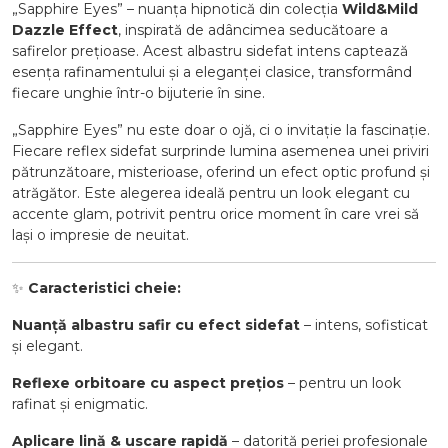
„Sapphire Eyes” – nuanța hipnotică din colecția
Wild&Mild
Dazzle Effect
, inspirată de adâncimea seducătoare a
safirelor prețioase. Acest albastru sidefat intens captează
esența rafinamentului și a eleganței clasice, transformând
fiecare unghie într-o bijuterie în sine.
„Sapphire Eyes” nu este doar o ojă, ci o invitație la fascinație.
Fiecare reflex sidefat surprinde lumina asemenea unei priviri
pătrunzătoare, misterioase, oferind un efect optic profund și
atrăgător. Este alegerea ideală pentru un look elegant cu
accente glam, potrivit pentru orice moment în care vrei să
lași o impresie de neuitat.
✨
Caracteristici cheie:
Nuanță albastru safir cu efect sidefat
– intens, sofisticat
și elegant.
Reflexe orbitoare cu aspect prețios
– pentru un look
rafinat și enigmatic.
Aplicare lină & uscare rapidă
– datorită periei profesionale