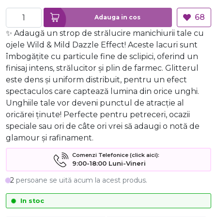
68
Adauga in cos
✨ Adaugă un strop de strălucire manichiurii tale cu
ojele Wild & Mild Dazzle Effect! Aceste lacuri sunt
îmbogățite cu particule fine de sclipici, oferind un
finisaj intens, strălucitor și plin de farmec. Glitterul
este dens și uniform distribuit, pentru un efect
spectaculos care captează lumina din orice unghi.
Unghiile tale vor deveni punctul de atracție al
oricărei ținute! Perfecte pentru petreceri, ocazii
speciale sau ori de câte ori vrei să adaugi o notă de
glamour și rafinament.
Comenzi Telefonice (click aici):
9:00-18:00 Luni-Vineri
2
persoane se uită acum la acest produs.
In stoc