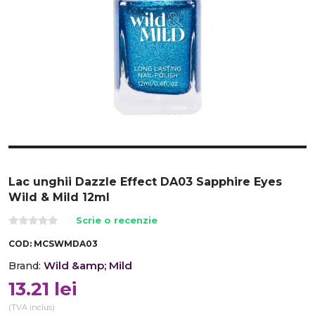
Lac unghii Dazzle Effect DA03 Sapphire Eyes
Wild & Mild 12ml
Scrie o recenzie
COD:
MCSWMDA03
Wild &amp; Mild
Brand:
13.21
lei
(TVA inclus)