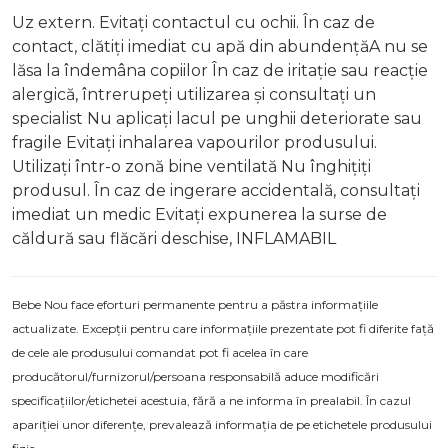
Uz extern. Evitați contactul cu ochii. În caz de
contact, clătiți imediat cu apă din abundențăA nu se
lăsa la îndemâna copiilor În caz de iritație sau reacție
alergică, întrerupeți utilizarea și consultați un
specialist Nu aplicați lacul pe unghii deteriorate sau
fragile Evitați inhalarea vapourilor produsului.
Utilizați într-o zonă bine ventilată Nu înghițiți
produsul. În caz de ingerare accidentală, consultați
imediat un medic Evitați expunerea la surse de
căldură sau flăcări deschise, INFLAMABIL
Bebe Nou face eforturi permanente pentru a păstra informațiile
actualizate. Excepții pentru care informațiile prezentate pot fi diferite față
de cele ale produsului comandat pot fi acelea în care
producătorul/furnizorul/persoana responsabilă aduce modificări
specificațiilor/etichetei acestuia, fără a ne informa în prealabil. În cazul
apariției unor diferențe, prevalează informația de pe etichetele produsului