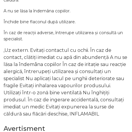
căldură.
A nu se lăsa la îndemâna copiilor.
Închide bine flaconul după utilizare.
În caz de reacții adverse, întrerupe utilizarea și consultă un
specialist.
,Uz extern. Evitați contactul cu ochii. În caz de
contact, clătiți imediat cu apă din abundență A nu se
lăsa la îndemâna copiilor În caz de iritație sau reacție
alergică, întrerupeți utilizarea și consultați un
specialist Nu aplicați lacul pe unghii deteriorate sau
fragile Evitați inhalarea vapourilor produsului.
Utilizați într-o zonă bine ventilată Nu înghițiți
produsul. În caz de ingerare accidentală, consultați
imediat un medic Evitați expunerea la surse de
căldură sau flăcări deschise, INFLAMABIL
Avertisment