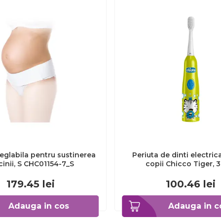
eglabila pentru sustinerea
Periuta de dinti electric
cinii, S CHC01154-7_S
copii Chicco Tiger, 
CHC1208511-7
179.45
lei
100.46
lei
Adauga in cos
Adauga in c