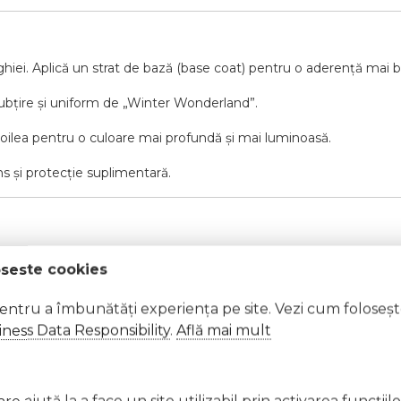
hiei. Aplică un strat de bază (base coat) pentru o aderență mai 
 subțire și uniform de „Winter Wonderland”.
doilea pentru o culoare mai profundă și mai luminoasă.
s și protecție suplimentară.
oseste cookies
pentru a îmbunătăți experiența pe site. Vezi cum foloseș
ness Data Responsibility
.
Află mai mult
au flacără.
e ajută la a face un site utilizabil prin activarea funcţiil