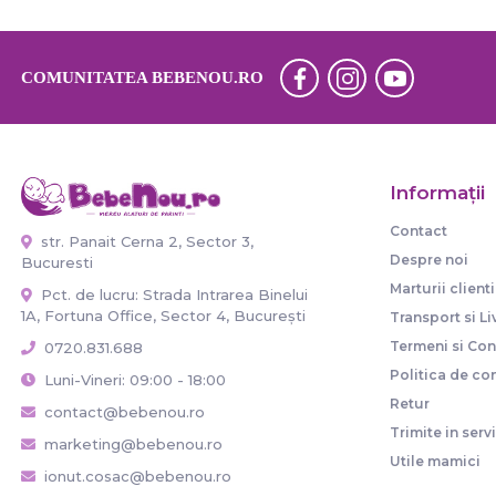
COMUNITATEA BEBENOU.RO
Informaţii
Contact
str. Panait Cerna 2, Sector 3,
Despre noi
Bucuresti
Marturii clienti
Pct. de lucru: Strada Intrarea Binelui
1A, Fortuna Office, Sector 4, București
Transport si Li
Termeni si Cond
0720.831.688
Politica de con
Luni-Vineri: 09:00 - 18:00
Retur
contact@bebenou.ro
Trimite in serv
marketing@bebenou.ro
Utile mamici
ionut.cosac@bebenou.ro