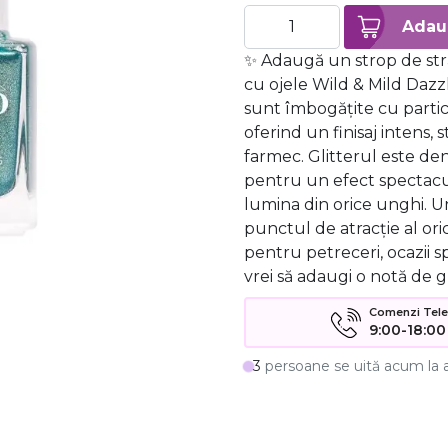
✨ Adaugă un strop de stră
cu ojele Wild & Mild Dazzl
sunt îmbogățite cu particu
oferind un finisaj intens, s
farmec. Glitterul este dens
pentru un efect spectacu
lumina din orice unghi. U
punctul de atracție al ori
pentru petreceri, ocazii sp
vrei să adaugi o notă de 
Comenzi Telefo
9:00-18:00
3
persoane se uită acum la 