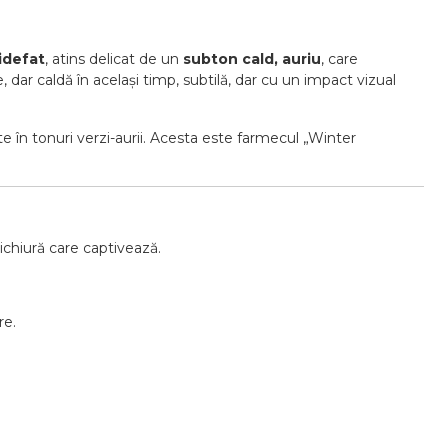
idefat
, atins delicat de un
subton cald, auriu
, care
dar caldă în același timp, subtilă, dar cu un impact vizual
e în tonuri verzi-aurii. Acesta este farmecul „Winter
ichiură care captivează.
re.