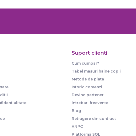
Suport clienti
Cum cumpar?
Tabel masuri haine copii
Metode de plata
vrare
Istoric comenzi
itii
Devino partener
fidentialitate
Intrebari frecvente
Blog
ice
Retragere din contract
ANPC
Platforma SOL