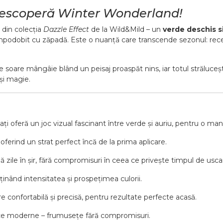
– descoperă Winter Wonderland!
din colecția
Dazzle Effect
de la Wild&Mild – un
verde deschis s
împodobit cu zăpadă. Este o nuanță care transcende sezonul: rece, 
 soare mângâie blând un peisaj proaspăt nins, iar totul străluceșt
și magie.
ți oferă un joc vizual fascinant între verde și auriu, pentru o man
oferind un strat perfect încă de la prima aplicare.
zile în șir, fără compromisuri în ceea ce privește timpul de usca
ținând intensitatea și prospețimea culorii.
e confortabilă și precisă, pentru rezultate perfecte acasă.
ce moderne – frumusețe fără compromisuri.