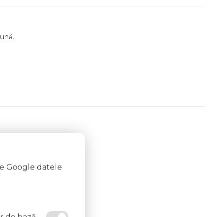
bună.
te Google datele
or de bază,