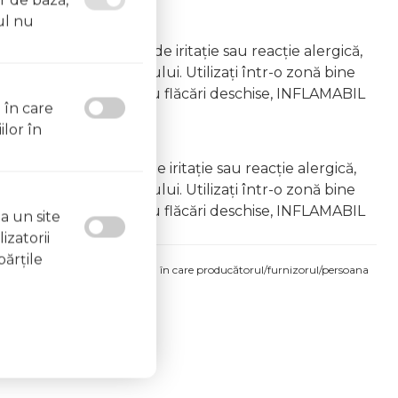
ul nu
emâna copiilor În caz de iritație sau reacție alergică,
area vapourilor produsului. Utilizați într-o zonă bine
 la surse de căldură sau flăcări deschise, INFLAMABIL
l în care
ilor în
âna copiilor În caz de iritație sau reacție alergică,
area vapourilor produsului. Utilizați într-o zonă bine
 la surse de căldură sau flăcări deschise, INFLAMABIL
a un site
izatorii
părţile
produsului comandat pot fi acelea în care producătorul/furnizorul/persoana
 etichetele produsului fizic.
26