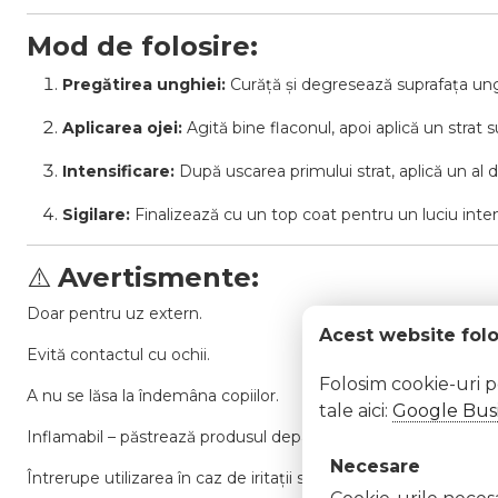
Mod de folosire:
Pregătirea unghiei:
Curăță și degresează suprafața ung
Aplicarea ojei:
Agită bine flaconul, apoi aplică un strat
Intensificare:
După uscarea primului strat, aplică un al 
Sigilare:
Finalizează cu un top coat pentru un luciu inten
⚠️
Avertismente:
Doar pentru uz extern.
Acest website fol
Evită contactul cu ochii.
Folosim cookie-uri 
A nu se lăsa la îndemâna copiilor.
tale aici:
Google Busi
Inflamabil – păstrează produsul departe de surse de căldură s
Necesare
Întrerupe utilizarea în caz de iritații sau reacții neplăcute.
Cookie-urile necesar