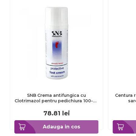
SNB Crema antifungica cu
Centura r
Clotrimazol pentru pedichiura 100-ml
sar
EXL359_918
78.81
lei
Adauga in cos