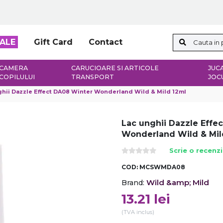
ALE
Gift Card
Contact
CAMERA
CARUCIOARE SI ARTICOLE
JUCA
COPILULUI
TRANSPORT
JOC
hii Dazzle Effect DA08 Winter Wonderland Wild & Mild 12ml
Lac unghii Dazzle Effe
Wonderland Wild & Mil
Scrie o recenz
COD:
MCSWMDA08
Wild &amp; Mild
Brand:
13.21
lei
(TVA inclus)