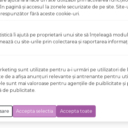
 ale soarelui.
 pagină şi accesul la zonele securizate de pe site. Site-
respunzător fără aceste cookie-uri.
t, clătiți imediat cu apă din abundență A nu se lăsa la înd
licați lacul pe unghii deteriorate sau fragile Evitați inhal
ccidentală, consultați imediat un medic Evitați expunerea
istică îi ajută pe proprietarii unui site să înţeleagă modu
ionează cu site-urile prin colectarea şi raportarea informaţi
t, clătiți imediat cu apă din abundențăA nu se lăsa la îndem
licați lacul pe unghii deteriorate sau fragile Evitați inhal
ccidentală, consultați imediat un medic Evitați expunerea
keting sunt utilizate pentru a-i urmări pe utilizatori de l
ste de a afişa anunţuri relevante şi antrenante pentru util
ele sunt mai valoroase pentru agenţiile de puiblicitate şi 
 Excepții pentru care informațiile prezentate pot fi diferite față de cele ale 
 de publicitate.
forma în prealabil. În cazul apariției unor diferențe, prevalează informația de pe
fect DA08 Winter Wonderland Wild & Mild 12ml a fost efectuată la data de 07.08.20
sare
Accepta selectia
Accepta toate