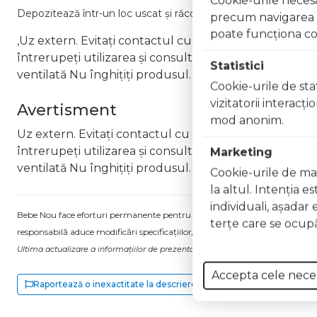
Depozitează într-un loc uscat și răcoros, ferit de razele directe
precum navigarea în
poate funcţiona co
,Uz extern. Evitați contactul cu ochii. În caz de contac
întrerupeți utilizarea și consultați un specialist Nu ap
Statistici
ventilată Nu înghițiți produsul. În caz de ingerare a
Cookie-urile de stat
vizitatorii interacţ
Avertisment
mod anonim.
Uz extern. Evitați contactul cu ochii. În caz de contac
întrerupeți utilizarea și consultați un specialist Nu ap
Marketing
ventilată Nu înghițiți produsul. În caz de ingerare a
Cookie-urile de mar
la altul. Intenţia e
individuali, aşadar 
Bebe Nou face eforturi permanente pentru a păstra informațiile actualizate.
terţe care se ocupă
responsabilă aduce modificări specificațiilor/etichetei acestuia, fără a ne in
Ultima actualizare a informațiilor de prezentare pentru Lac unghii Dazzle Ef
Accepta cele nece
Raportează o inexactitate la descriere