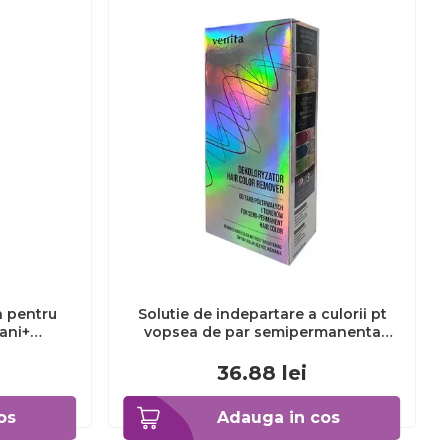
a pentru
Solutie de indepartare a culorii pt
3ani+
vopsea de par semipermanenta
Venita Hair Color Remover, 115ml 15
ml
36.88
lei
os
Adauga in cos