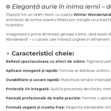
❄️
Eleganță aurie în inima iernii 
Pășește într-un tărâm feeric cu nuanța
Winter Wonderland
amintește de lumina soarelui filtrată prin crengile unui brad 
încântător.
Imaginează-ți prima dimineață geroasă a iernii, când razele de
Wonderland” – o culoare care îmbracă unghiile în rafinament 
⭐
Caracteristici cheie:
Reflexii spectaculoase cu efect de orbire:
Pigmenții perla
Aplicare omogenă și rapidă:
Formula se distribuie uniform, 
Durabilitate și uscare rapidă:
Manichiura rămâne impecabilă 
Protecție UV integrată:
Ajută la prevenirea decolorării, men
Pensulă profesională de înaltă precizie:
Permite o aplicar
Formulă vegană și cruelty-free:
Respectă standardele eti