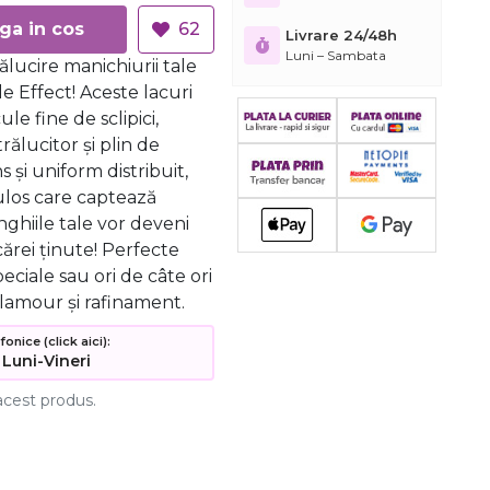
Adauga in cos
62
Livrare 24/48h
Luni – Sambata
lucire manichiurii tale
e Effect! Aceste lacuri
le fine de sclipici,
trălucitor și plin de
 și uniform distribuit,
los care captează
nghiile tale vor deveni
cărei ținute! Perfecte
eciale sau ori de câte ori
glamour și rafinament.
nice (click aici):
 Luni-Vineri
acest produs.