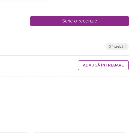
Scrie o recenzie
0 întrebări
ADAUGĂ ÎNTREBARE