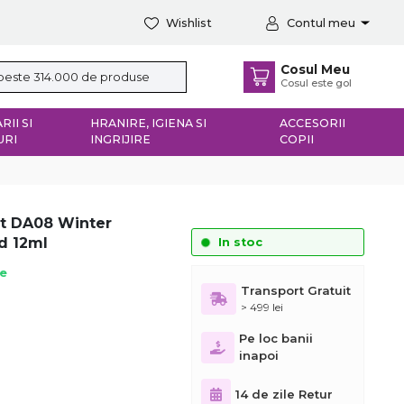
Wishlist
Contul meu
Cosul Meu
Cosul este gol
RII SI
HRANIRE, IGIENA SI
ACCESORII
URI
INGRIJIRE
COPII
ct DA08 Winter
d 12ml
In stoc
ie
Transport Gratuit
> 499 lei
Pe loc banii
inapoi
14 de zile Retur