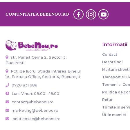
COMUNITATEA BEBENOU.RO
Informaţii
Contact
str. Panait Cerna 2, Sector 3,
Despre noi
Bucuresti
Marturii clienti
Pct. de lucru: Strada Intrarea Binelui
1A, Fortuna Office, Sector 4, București
Transport si Li
Termeni si Cond
0720.831.688
Politica de con
Luni-Vineri: 09:00 - 18:00
Retur
contact@bebenou.ro
Trimite in serv
marketing@bebenou.ro
Utile mamici
ionut.cosac@bebenou.ro