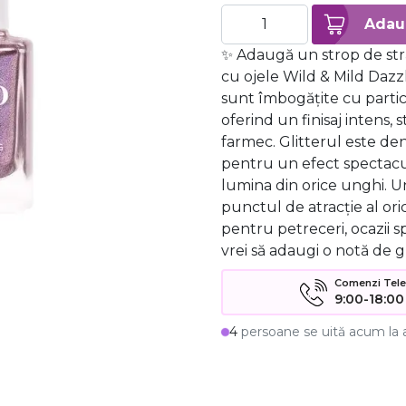
✨ Adaugă un strop de stră
cu ojele Wild & Mild Dazzl
sunt îmbogățite cu particu
oferind un finisaj intens, s
farmec. Glitterul este dens
pentru un efect spectacu
lumina din orice unghi. U
punctul de atracție al ori
pentru petreceri, ocazii sp
vrei să adaugi o notă de 
Comenzi Telefo
9:00-18:00
4
persoane se uită acum la 