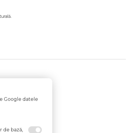
urală.
te Google datele
or de bază,