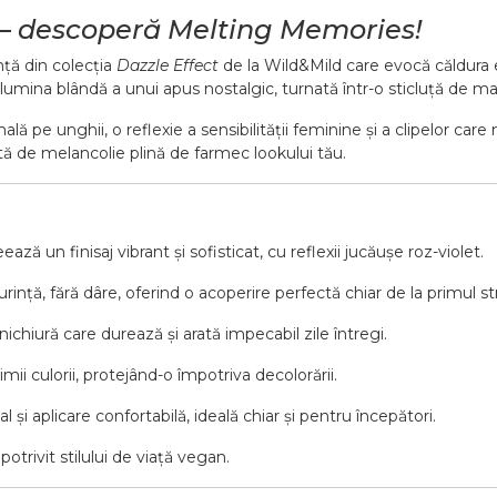
l – descoperă Melting Memories!
nță din colecția
Dazzle Effect
de la Wild&Mild care evocă căldura e
lumina blândă a unui apus nostalgic, turnată într-o sticluță de ma
pe unghii, o reflexie a sensibilității feminine și a clipelor care
tă de melancolie plină de farmec lookului tău.
ază un finisaj vibrant și sofisticat, cu reflexii jucăușe roz-violet.
ință, fără dâre, oferind o acoperire perfectă chiar de la primul str
hiură care durează și arată impecabil zile întregi.
mii culorii, protejând-o împotriva decolorării.
l și aplicare confortabilă, ideală chiar și pentru începători.
otrivit stilului de viață vegan.