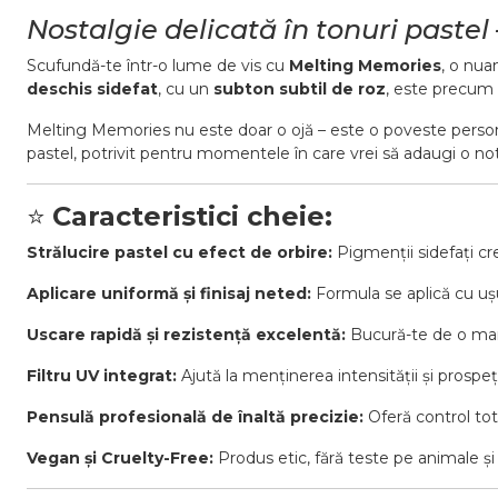
Nostalgie delicată în tonuri paste
Scufundă-te într-o lume de vis cu
Melting Memories
, o nua
deschis sidefat
, cu un
subton subtil de roz
, este precum 
Melting Memories nu este doar o ojă – este o poveste personală 
pastel, potrivit pentru momentele în care vrei să adaugi o no
⭐
Caracteristici cheie:
Strălucire pastel cu efect de orbire:
Pigmenții sidefați cree
Aplicare uniformă și finisaj neted:
Formula se aplică cu ușur
Uscare rapidă și rezistență excelentă:
Bucură-te de o manic
Filtru UV integrat:
Ajută la menținerea intensității și prospeți
Pensulă profesională de înaltă precizie:
Oferă control tota
Vegan și Cruelty-Free:
Produs etic, fără teste pe animale și p