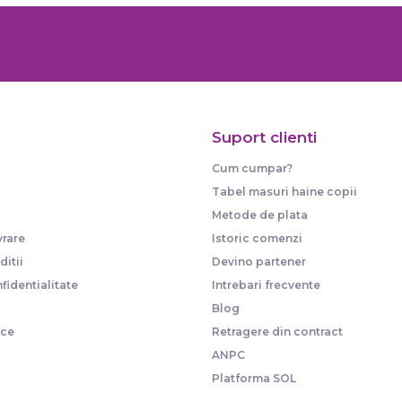
Suport clienti
Cum cumpar?
Tabel masuri haine copii
Metode de plata
vrare
Istoric comenzi
itii
Devino partener
fidentialitate
Intrebari frecvente
Blog
ice
Retragere din contract
ANPC
Platforma SOL