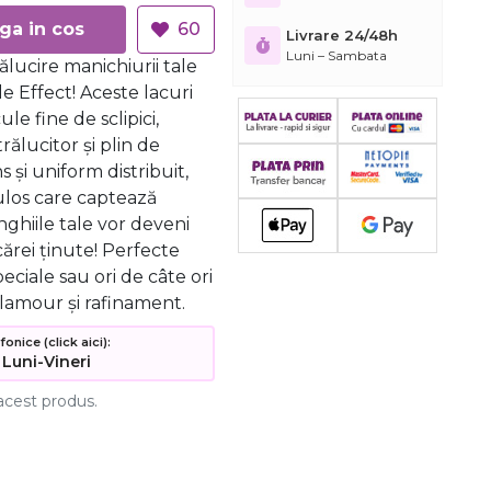
Adauga in cos
60
Livrare 24/48h
Luni – Sambata
lucire manichiurii tale
e Effect! Aceste lacuri
le fine de sclipici,
trălucitor și plin de
 și uniform distribuit,
los care captează
nghiile tale vor deveni
cărei ținute! Perfecte
eciale sau ori de câte ori
glamour și rafinament.
nice (click aici):
 Luni-Vineri
acest produs.