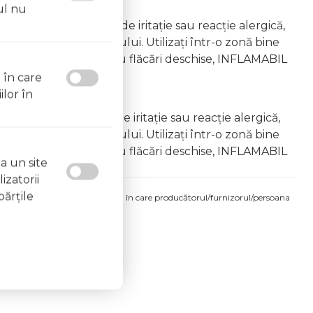
ul nu
emâna copiilor În caz de iritație sau reacție alergică,
area vapourilor produsului. Utilizați într-o zonă bine
 la surse de căldură sau flăcări deschise, INFLAMABIL
l în care
ilor în
âna copiilor În caz de iritație sau reacție alergică,
area vapourilor produsului. Utilizați într-o zonă bine
 la surse de căldură sau flăcări deschise, INFLAMABIL
a un site
izatorii
părţile
produsului comandat pot fi acelea în care producătorul/furnizorul/persoana
 etichetele produsului fizic.
6