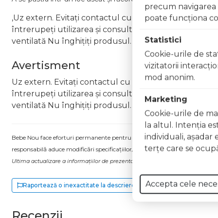
precum navigarea în
,Uz extern. Evitați contactul cu ochii. În caz de contac
poate funcţiona co
întrerupeți utilizarea și consultați un specialist Nu ap
Statistici
ventilată Nu înghițiți produsul. În caz de ingerare a
Cookie-urile de stat
Avertisment
vizitatorii interacţ
mod anonim.
Uz extern. Evitați contactul cu ochii. În caz de contac
întrerupeți utilizarea și consultați un specialist Nu ap
Marketing
ventilată Nu înghițiți produsul. În caz de ingerare a
Cookie-urile de mar
la altul. Intenţia e
individuali, aşadar 
Bebe Nou face eforturi permanente pentru a păstra informațiile actualizate.
terţe care se ocupă
responsabilă aduce modificări specificațiilor/etichetei acestuia, fără a ne in
Ultima actualizare a informațiilor de prezentare pentru Lac unghii Dazzle Ef
Accepta cele nece
Raportează o inexactitate la descriere
Recenzii