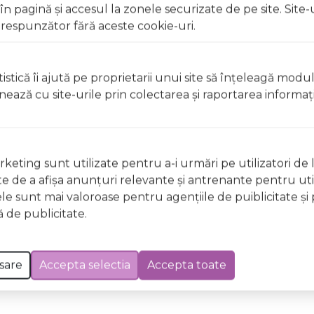
 pagină şi accesul la zonele securizate de pe site. Site-
t, clătiți imediat cu apă din abundență A nu se lăsa la înd
respunzător fără aceste cookie-uri.
licați lacul pe unghii deteriorate sau fragile Evitați inhal
ccidentală, consultați imediat un medic Evitați expunerea
istică îi ajută pe proprietarii unui site să înţeleagă modu
ionează cu site-urile prin colectarea şi raportarea informaţi
t, clătiți imediat cu apă din abundențăA nu se lăsa la îndem
licați lacul pe unghii deteriorate sau fragile Evitați inhal
ccidentală, consultați imediat un medic Evitați expunerea
keting sunt utilizate pentru a-i urmări pe utilizatori de l
ste de a afişa anunţuri relevante şi antrenante pentru util
ele sunt mai valoroase pentru agenţiile de puiblicitate şi 
 Excepții pentru care informațiile prezentate pot fi diferite față de cele ale 
 de publicitate.
forma în prealabil. În cazul apariției unor diferențe, prevalează informația de pe
fect DA10 Melting Memories Wild & Mild 12ml a fost efectuată la data de 08.08.202
sare
Accepta selectia
Accepta toate