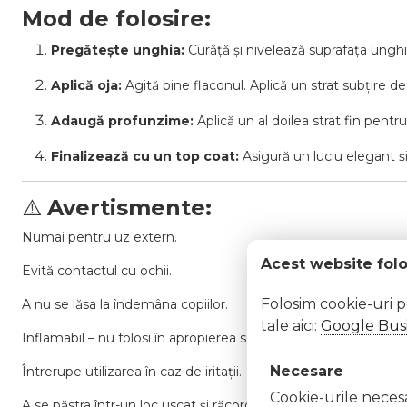
Mod de folosire:
Pregătește unghia:
Curăță și nivelează suprafața unghie
Aplică oja:
Agită bine flaconul. Aplică un strat subțire d
Adaugă profunzime:
Aplică un al doilea strat fin pentr
Finalizează cu un top coat:
Asigură un luciu elegant ș
⚠️
Avertismente:
Numai pentru uz extern.
Acest website fol
Evită contactul cu ochii.
Folosim cookie-uri 
A nu se lăsa la îndemâna copiilor.
tale aici:
Google Busi
Inflamabil – nu folosi în apropierea surselor de căldură sau foc
Necesare
Întrerupe utilizarea în caz de iritații.
Cookie-urile necesar
A se păstra într-un loc uscat și răcoros, ferit de lumina directă 