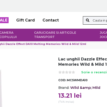
ALE
Gift Card
Contact
CAMERA
CARUCIOARE SI ARTICOLE
JUCA
COPILULUI
TRANSPORT
JOC
hii Dazzle Effect DA10 Melting Memories Wild & Mild 12ml
Lac unghii Dazzle Effe
Memories Wild & Mild 
Scrie o recenz
COD:
MCSWMDA10
Wild &amp; Mild
Brand:
13.21
lei
(TVA inclus)