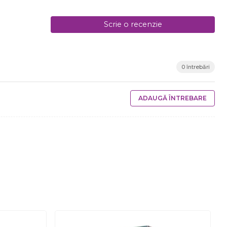
Scrie o recenzie
0 întrebări
ADAUGĂ ÎNTREBARE