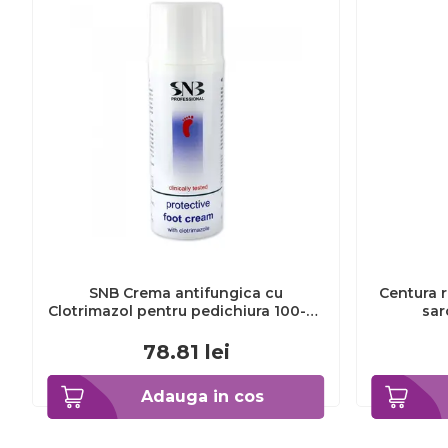
SNB Crema antifungica cu
Centura r
Clotrimazol pentru pedichiura 100-ml
sar
EXL359_918
78.81
lei
Adauga in cos