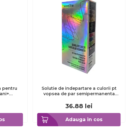
a pentru
Solutie de indepartare a culorii pt
3ani+
vopsea de par semipermanenta
Venita Hair Color Remover, 115ml 15
ml
36.88
lei
os
Adauga in cos