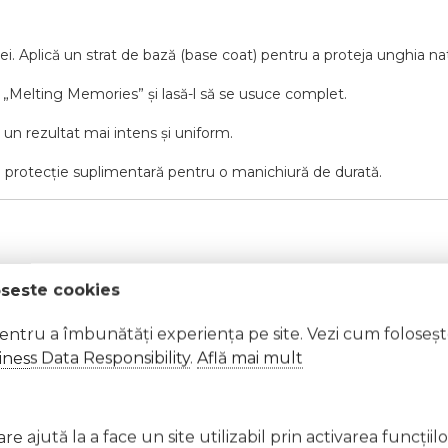
i. Aplică un strat de bază (base coat) pentru a proteja unghia nat
e „Melting Memories” și lasă-l să se usuce complet.
u un rezultat mai intens și uniform.
i protecție suplimentară pentru o manichiură de durată.
oseste cookies
pentru a îmbunătăți experiența pe site. Vezi cum foloseș
ness Data Responsibility
.
Află mai mult
 deschis.
e ajută la a face un site utilizabil prin activarea funcţiil
a soarelui.