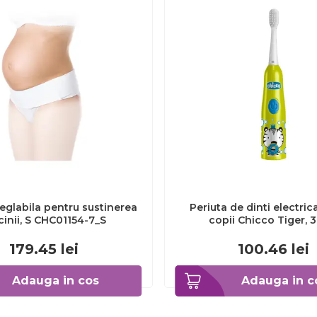
eglabila pentru sustinerea
Periuta de dinti electric
cinii, S CHC01154-7_S
copii Chicco Tiger, 
CHC1208511-7
179.45
lei
100.46
lei
Adauga in cos
Adauga in c