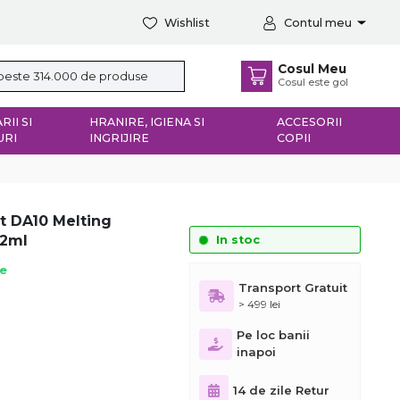
Wishlist
Contul meu
Cosul Meu
Cosul este gol
RII SI
HRANIRE, IGIENA SI
ACCESORII
URI
INGRIJIRE
COPII
ct DA10 Melting
12ml
In stoc
ie
Transport Gratuit
> 499 lei
Pe loc banii
inapoi
14 de zile Retur