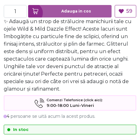
59
Adauga in cos
✨ Adaugă un strop de strălucire manichiurii tale cu
ojele Wild & Mild Dazzle Effect! Aceste lacuri sunt
îmbogățite cu particule fine de sclipici, oferind un
finisaj intens, strălucitor și plin de farmec. Glitterul
este dens și uniform distribuit, pentru un efect
spectaculos care captează lumina din orice unghi.
Unghiile tale vor deveni punctul de atracție al
oricărei ținute! Perfecte pentru petreceri, ocazii
speciale sau ori de câte ori vrei să adaugi o notă de
glamour și rafinament.
Comenzi Telefonice (click aici):
9:00-18:00 Luni-Vineri
4
persoane se uită acum la acest produs.
In stoc