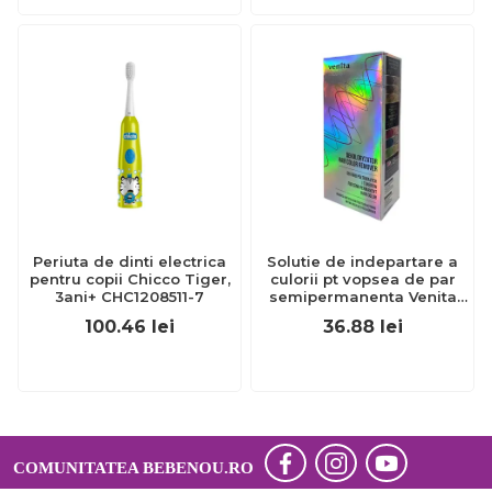
Periuta de dinti electrica
Solutie de indepartare a
pentru copii Chicco Tiger,
culorii pt vopsea de par
3ani+ CHC1208511-7
semipermanenta Venita
Hair Color Remover, 115ml
100.46
lei
36.88
lei
15 ml
COMUNITATEA BEBENOU.RO