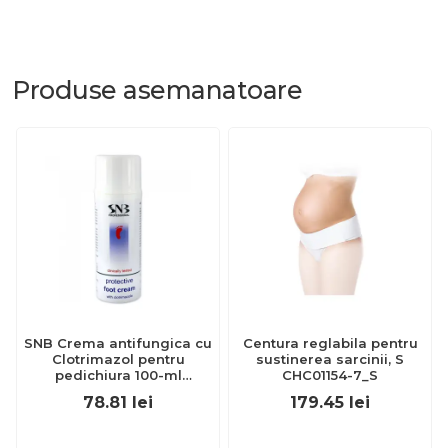
Produse
asemanatoare
SNB Crema antifungica cu
Centura reglabila pentru
Clotrimazol pentru
sustinerea sarcinii, S
pedichiura 100-ml
CHC01154-7_S
EXL359_918
78.81
lei
179.45
lei