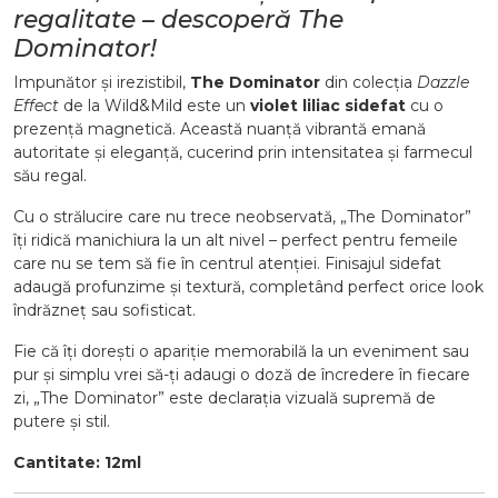
regalitate – descoperă The
Dominator!
Impunător și irezistibil,
The Dominator
din colecția
Dazzle
Effect
de la Wild&Mild este un
violet liliac sidefat
cu o
prezență magnetică. Această nuanță vibrantă emană
autoritate și eleganță, cucerind prin intensitatea și farmecul
său regal.
Cu o strălucire care nu trece neobservată, „The Dominator”
îți ridică manichiura la un alt nivel – perfect pentru femeile
care nu se tem să fie în centrul atenției. Finisajul sidefat
adaugă profunzime și textură, completând perfect orice look
îndrăzneț sau sofisticat.
Fie că îți dorești o apariție memorabilă la un eveniment sau
pur și simplu vrei să-ți adaugi o doză de încredere în fiecare
zi, „The Dominator” este declarația vizuală supremă de
putere și stil.
Cantitate: 12ml