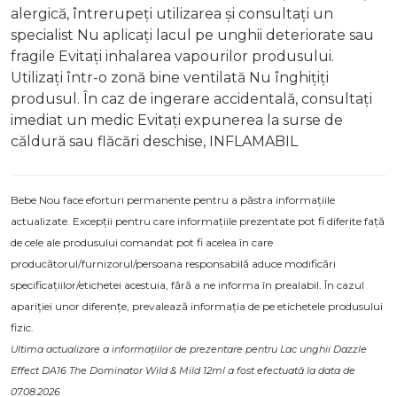
alergică, întrerupeți utilizarea și consultați un
specialist Nu aplicați lacul pe unghii deteriorate sau
fragile Evitați inhalarea vapourilor produsului.
Utilizați într-o zonă bine ventilată Nu înghițiți
produsul. În caz de ingerare accidentală, consultați
imediat un medic Evitați expunerea la surse de
căldură sau flăcări deschise, INFLAMABIL
Bebe Nou face eforturi permanente pentru a păstra informațiile
actualizate. Excepții pentru care informațiile prezentate pot fi diferite față
de cele ale produsului comandat pot fi acelea în care
producătorul/furnizorul/persoana responsabilă aduce modificări
specificațiilor/etichetei acestuia, fără a ne informa în prealabil. În cazul
apariției unor diferențe, prevalează informația de pe etichetele produsului
fizic.
Ultima actualizare a informațiilor de prezentare pentru Lac unghii Dazzle
Effect DA16 The Dominator Wild & Mild 12ml a fost efectuată la data de
07.08.2026