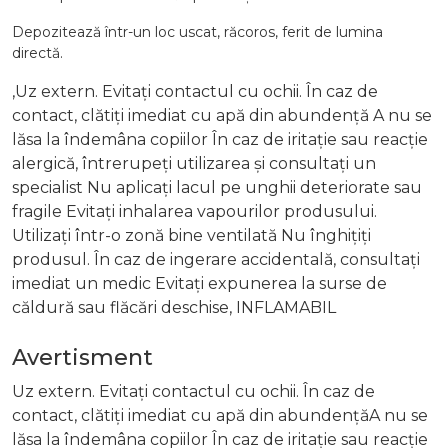
Depozitează într-un loc uscat, răcoros, ferit de lumina
directă.
,Uz extern. Evitați contactul cu ochii. În caz de
contact, clătiți imediat cu apă din abundență A nu se
lăsa la îndemâna copiilor În caz de iritație sau reacție
alergică, întrerupeți utilizarea și consultați un
specialist Nu aplicați lacul pe unghii deteriorate sau
fragile Evitați inhalarea vapourilor produsului.
Utilizați într-o zonă bine ventilată Nu înghițiți
produsul. În caz de ingerare accidentală, consultați
imediat un medic Evitați expunerea la surse de
căldură sau flăcări deschise, INFLAMABIL
Avertisment
Uz extern. Evitați contactul cu ochii. În caz de
contact, clătiți imediat cu apă din abundențăA nu se
lăsa la îndemâna copiilor În caz de iritație sau reacție