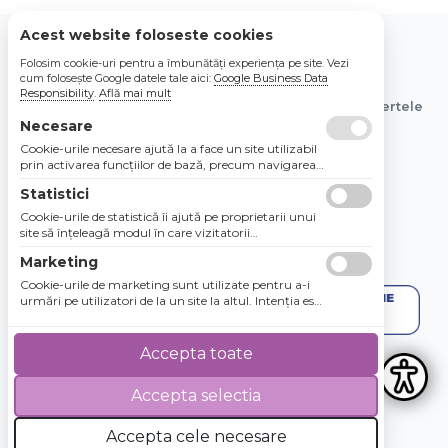
Acest website foloseste cookies
Folosim cookie-uri pentru a îmbunătăți experiența pe site. Vezi
© 2026 Bebe Nou Online Store SRL
cum folosește Google datele tale aici:
Google Business Data
Responsibility
.
Află mai mult
Toate preturile sunt exprimate in lei si includ tva. Ofertele
sunt valabile in limita stocului disponibil.
Necesare
Cookie-urile necesare ajută la a face un site utilizabil
prin activarea funcţiilor de bază, precum navigarea
în pagină şi accesul la zonele securizate de pe site.
Statistici
Site-ul nu poate funcţiona corespunzător fără aceste
cookie-uri.
Cookie-urile de statistică îi ajută pe proprietarii unui
site să înţeleagă modul în care vizitatorii
interacţionează cu site-urile prin colectarea şi
Marketing
raportarea informaţiilor în mod anonim.
Cookie-urile de marketing sunt utilizate pentru a-i
urmări pe utilizatori de la un site la altul. Intenţia este
de a afişa anunţuri relevante şi antrenante pentru
utilizatorii individuali, aşadar ele sunt mai valoroase
pentru agenţiile de puiblicitate şi părţile terţe care se
Accepta toate
ocupă de publicitate.
Accepta selectia
4.8 / 5
★★★★★
Accepta cele necesare