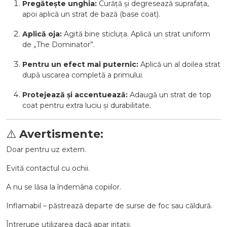
Pregătește unghia:
Curăță și degresează suprafața,
apoi aplică un strat de bază (base coat).
Aplică oja:
Agită bine sticluța. Aplică un strat uniform
de „The Dominator”.
Pentru un efect mai puternic:
Aplică un al doilea strat
după uscarea completă a primului.
Protejează și accentuează:
Adaugă un strat de top
coat pentru extra luciu și durabilitate.
⚠️
Avertismente:
Doar pentru uz extern.
Evită contactul cu ochii.
A nu se lăsa la îndemâna copiilor.
Inflamabil – păstrează departe de surse de foc sau căldură.
Întrerupe utilizarea dacă apar iritații.