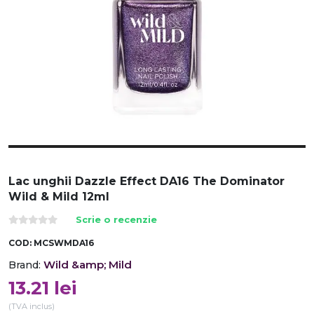
Lac unghii Dazzle Effect DA16 The Dominator
Wild & Mild 12ml
Scrie o recenzie
COD:
MCSWMDA16
Wild &amp; Mild
Brand:
13.21
lei
(TVA inclus)