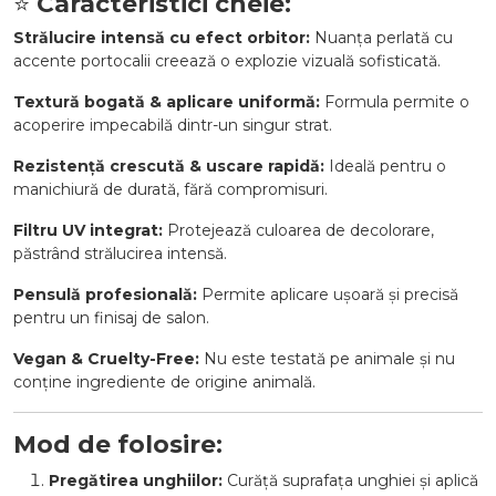
⭐
Caracteristici cheie:
Strălucire intensă cu efect orbitor:
Nuanța perlată cu
accente portocalii creează o explozie vizuală sofisticată.
Textură bogată & aplicare uniformă:
Formula permite o
acoperire impecabilă dintr-un singur strat.
Rezistență crescută & uscare rapidă:
Ideală pentru o
manichiură de durată, fără compromisuri.
Filtru UV integrat:
Protejează culoarea de decolorare,
păstrând strălucirea intensă.
Pensulă profesională:
Permite aplicare ușoară și precisă
pentru un finisaj de salon.
Vegan & Cruelty-Free:
Nu este testată pe animale și nu
conține ingrediente de origine animală.
Mod de folosire:
Pregătirea unghiilor:
Curăță suprafața unghiei și aplică