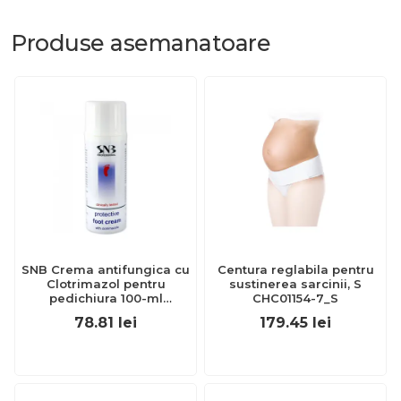
Produse
asemanatoare
SNB Crema antifungica cu
Centura reglabila pentru
Clotrimazol pentru
sustinerea sarcinii, S
pedichiura 100-ml
CHC01154-7_S
EXL359_918
78.81
lei
179.45
lei