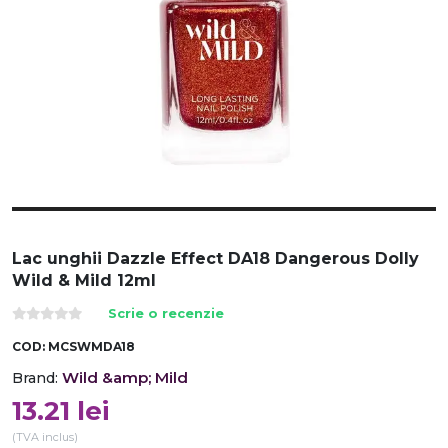
Lac unghii Dazzle Effect DA18 Dangerous Dolly
Wild & Mild 12ml
Scrie o recenzie
COD:
MCSWMDA18
Wild &amp; Mild
Brand:
13.21
lei
(TVA inclus)