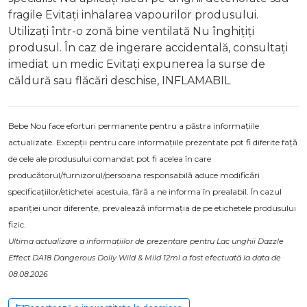
fragile Evitați inhalarea vapourilor produsului.
Utilizați într-o zonă bine ventilată Nu înghițiți
produsul. În caz de ingerare accidentală, consultați
imediat un medic Evitați expunerea la surse de
căldură sau flăcări deschise, INFLAMABIL
Bebe Nou face eforturi permanente pentru a păstra informațiile
actualizate. Excepții pentru care informațiile prezentate pot fi diferite față
de cele ale produsului comandat pot fi acelea în care
producătorul/furnizorul/persoana responsabilă aduce modificări
specificațiilor/etichetei acestuia, fără a ne informa în prealabil. În cazul
apariției unor diferențe, prevalează informația de pe etichetele produsului
fizic.
Ultima actualizare a informațiilor de prezentare pentru Lac unghii Dazzle
Effect DA18 Dangerous Dolly Wild & Mild 12ml a fost efectuată la data de
08.08.2026