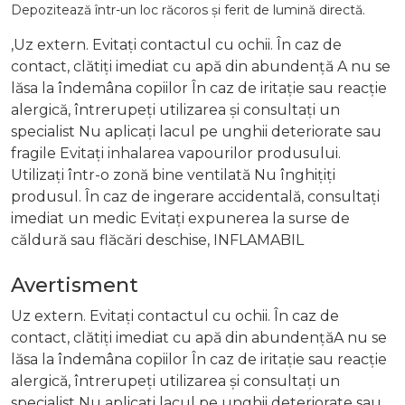
Depozitează într-un loc răcoros și ferit de lumină directă.
,Uz extern. Evitați contactul cu ochii. În caz de
contact, clătiți imediat cu apă din abundență A nu se
lăsa la îndemâna copiilor În caz de iritație sau reacție
alergică, întrerupeți utilizarea și consultați un
specialist Nu aplicați lacul pe unghii deteriorate sau
fragile Evitați inhalarea vapourilor produsului.
Utilizați într-o zonă bine ventilată Nu înghițiți
produsul. În caz de ingerare accidentală, consultați
imediat un medic Evitați expunerea la surse de
căldură sau flăcări deschise, INFLAMABIL
Avertisment
Uz extern. Evitați contactul cu ochii. În caz de
contact, clătiți imediat cu apă din abundențăA nu se
lăsa la îndemâna copiilor În caz de iritație sau reacție
alergică, întrerupeți utilizarea și consultați un
specialist Nu aplicați lacul pe unghii deteriorate sau