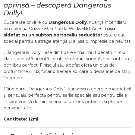
aprinsă – descoperă Dangerous
Dolly!
Cucerește privirile cu
Dangerous Dolly
, nuanța incendiară
din colecția
Dazzle Effect
de la Wild&Mild. Acest
roșu
sidefat cu un subton portocaliu seducător
este creat
special pentru a atrage atenția și a lăsa o impresie de neuitat.
„Dangerous Dolly” iese din tipare – mai mult decât un roșu
clasic, această nuanță combină căldura și îndrăzneala într-un
echilibru perfect. Finisajul său sidefat oferă un plus de
profunzime și lux, făcând fiecare aplicare o declarație de stil și
încredere.
Când porți „Dangerous Dolly”, transmiți o energie magnetică
și senzuală, perfectă pentru serile speciale sau pentru zilele
în care vrei să domini scena cu un look puternic și plin de
personalitate.
Cantitate: 12ml