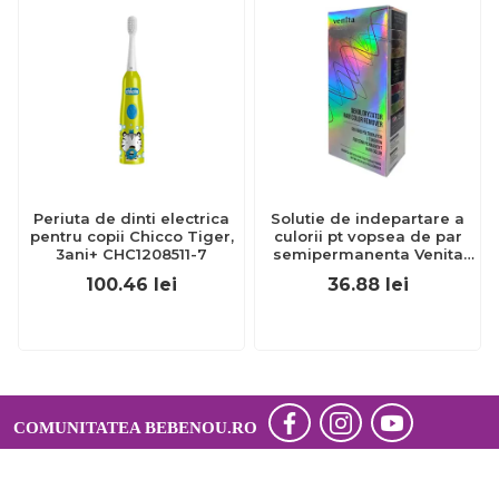
Periuta de dinti electrica
Solutie de indepartare a
pentru copii Chicco Tiger,
culorii pt vopsea de par
3ani+ CHC1208511-7
semipermanenta Venita
Hair Color Remover, 115ml
100.46
lei
36.88
lei
15 ml
COMUNITATEA BEBENOU.RO