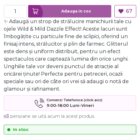
67
Adauga in cos
✨ Adaugă un strop de strălucire manichiurii tale cu
ojele Wild & Mild Dazzle Effect! Aceste lacuri sunt
îmbogățite cu particule fine de sclipici, oferind un
finisaj intens, strălucitor și plin de farmec. Glitterul
este dens și uniform distribuit, pentru un efect
spectaculos care captează lumina din orice unghi.
Unghiile tale vor deveni punctul de atracție al
oricărei ținute! Perfecte pentru petreceri, ocazii
speciale sau ori de câte ori vrei să adaugi o notă de
glamour și rafinament.
Comenzi Telefonice (click aici):
9:00-18:00 Luni-Vineri
3
persoane se uită acum la acest produs.
In stoc