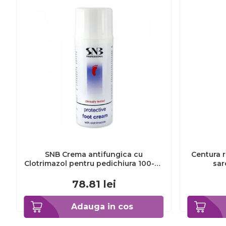
SNB Crema antifungica cu
Centura r
Clotrimazol pentru pedichiura 100-ml
sar
EXL359_918
78.81
lei
Adauga in cos