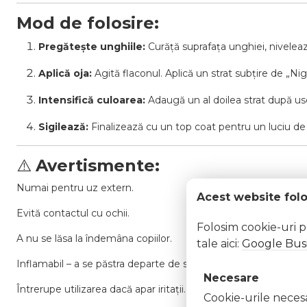
Mod de folosire:
Pregătește unghiile:
Curăță suprafața unghiei, niveleaz
Aplică oja:
Agită flaconul. Aplică un strat subțire de „N
Intensifică culoarea:
Adaugă un al doilea strat după us
Sigilează:
Finalizează cu un top coat pentru un luciu de
⚠️
Avertismente:
Numai pentru uz extern.
Acest website fol
Evită contactul cu ochii.
Folosim cookie-uri 
A nu se lăsa la îndemâna copiilor.
tale aici:
Google Busi
Inflamabil – a se păstra departe de surse de căldură și foc.
Necesare
Întrerupe utilizarea dacă apar iritații.
Cookie-urile necesar