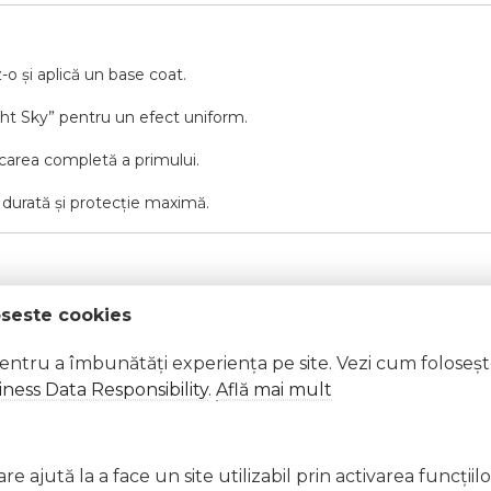
-o și aplică un base coat.
ight Sky” pentru un efect uniform.
carea completă a primului.
 durată și protecție maximă.
oseste cookies
pentru a îmbunătăți experiența pe site. Vezi cum foloseș
ness Data Responsibility
.
Află mai mult
e ajută la a face un site utilizabil prin activarea funcţiil