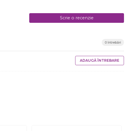
Scrie o recenzie
0 întrebări
ADAUGĂ ÎNTREBARE