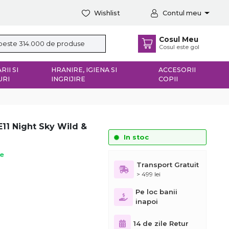
Wishlist
Contul meu
Cosul Meu
Cosul este gol
RII SI
HRANIRE, IGIENA SI
ACCESORII
URI
INGRIJIRE
COPII
E11 Night Sky Wild &
In stoc
ie
Transport Gratuit
> 499 lei
Pe loc banii
inapoi
14 de zile Retur