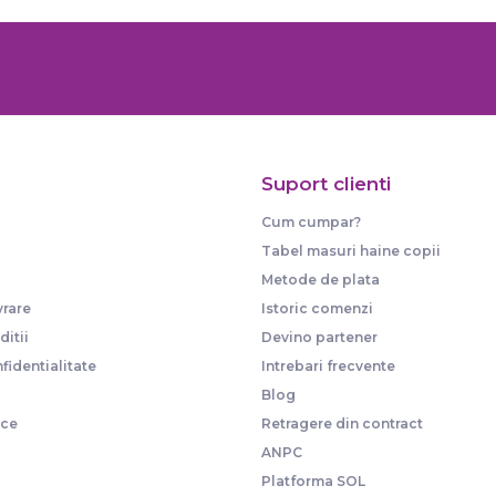
Suport clienti
Cum cumpar?
Tabel masuri haine copii
Metode de plata
vrare
Istoric comenzi
itii
Devino partener
fidentialitate
Intrebari frecvente
Blog
ice
Retragere din contract
ANPC
Platforma SOL