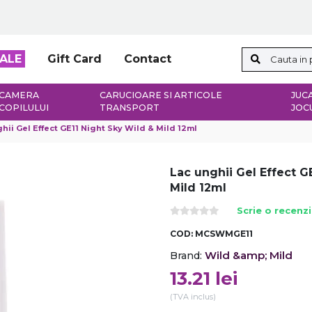
ALE
Gift Card
Contact
CAMERA
CARUCIOARE SI ARTICOLE
JUCA
COPILULUI
TRANSPORT
JOC
hii Gel Effect GE11 Night Sky Wild & Mild 12ml
Lac unghii Gel Effect G
Mild 12ml
Scrie o recenz
COD:
MCSWMGE11
Wild &amp; Mild
Brand:
13.21
lei
(TVA inclus)