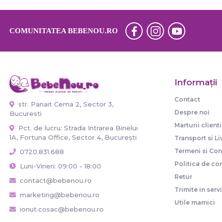
COMUNITATEA BEBENOU.RO
Informaţii
Contact
str. Panait Cerna 2, Sector 3,
Despre noi
Bucuresti
Marturii clienti
Pct. de lucru: Strada Intrarea Binelui
1A, Fortuna Office, Sector 4, București
Transport si Li
Termeni si Cond
0720.831.688
Politica de con
Luni-Vineri: 09:00 - 18:00
Retur
contact@bebenou.ro
Trimite in serv
marketing@bebenou.ro
Utile mamici
ionut.cosac@bebenou.ro