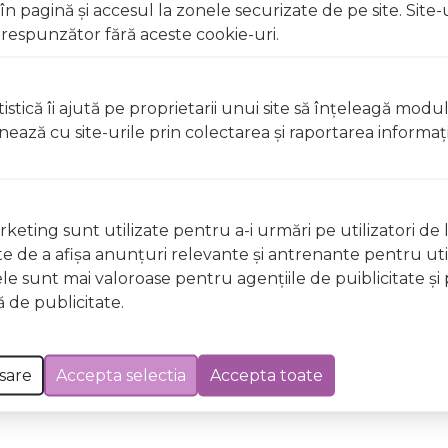
 pagină şi accesul la zonele securizate de pe site. Site-
ă.
respunzător fără aceste cookie-uri.
t, clătiți imediat cu apă din abundență A nu se lăsa la înd
licați lacul pe unghii deteriorate sau fragile Evitați inhal
ccidentală, consultați imediat un medic Evitați expunerea
istică îi ajută pe proprietarii unui site să înţeleagă modu
ionează cu site-urile prin colectarea şi raportarea informaţi
t, clătiți imediat cu apă din abundențăA nu se lăsa la îndem
licați lacul pe unghii deteriorate sau fragile Evitați inhal
ccidentală, consultați imediat un medic Evitați expunerea
keting sunt utilizate pentru a-i urmări pe utilizatori de l
ste de a afişa anunţuri relevante şi antrenante pentru util
ele sunt mai valoroase pentru agenţiile de puiblicitate şi 
 Excepții pentru care informațiile prezentate pot fi diferite față de cele ale 
 de publicitate.
forma în prealabil. În cazul apariției unor diferențe, prevalează informația de pe
GE11 Night Sky Wild & Mild 12ml a fost efectuată la data de 07.08.2026
sare
Accepta selectia
Accepta toate