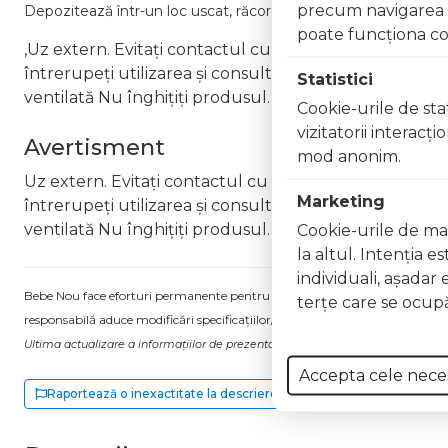
precum navigarea în
Depozitează într-un loc uscat, răcoros și ferit de lumina direct
poate funcţiona co
,Uz extern. Evitați contactul cu ochii. În caz de contac
întrerupeți utilizarea și consultați un specialist Nu ap
Statistici
ventilată Nu înghițiți produsul. În caz de ingerare a
Cookie-urile de stat
vizitatorii interacţ
Avertisment
mod anonim.
Uz extern. Evitați contactul cu ochii. În caz de contac
Marketing
întrerupeți utilizarea și consultați un specialist Nu ap
ventilată Nu înghițiți produsul. În caz de ingerare a
Cookie-urile de mar
la altul. Intenţia e
individuali, aşadar 
Bebe Nou face eforturi permanente pentru a păstra informațiile actualizate.
terţe care se ocupă
responsabilă aduce modificări specificațiilor/etichetei acestuia, fără a ne in
Ultima actualizare a informațiilor de prezentare pentru Lac unghii Gel Effect 
Accepta cele nece
Raportează o inexactitate la descriere