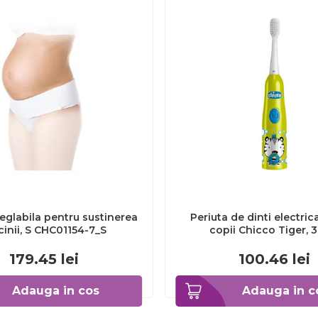
eglabila pentru sustinerea
Periuta de dinti electric
cinii, S CHC01154-7_S
copii Chicco Tiger, 
CHC1208511-7
179.45
lei
100.46
lei
Adauga in cos
Adauga in c