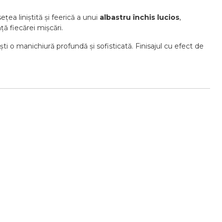
ea liniștită și feerică a unui
albastru închis lucios
,
ă fiecărei mișcări.
ști o manichiură profundă și sofisticată. Finisajul cu efect de