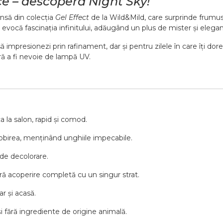
ce – descoperă Night Sky!
ensă din colecția
Gel Effect
de la Wild&Mild, care surprinde frumuseț
evocă fascinația infinitului, adăugând un plus de mister și eleganț
 impresionezi prin rafinament, dar și pentru zilele în care îți dore
ără a fi nevoie de lampă UV.
a la salon, rapid și comod.
iobirea, menținând unghiile impecabile.
de decolorare.
ră acoperire completă cu un singur strat.
ar și acasă.
i fără ingrediente de origine animală.