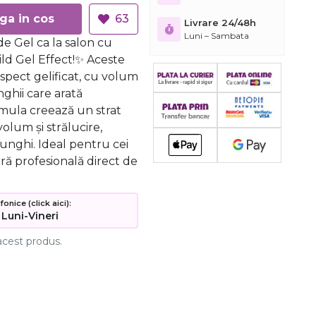
Adauga in cos
63
Livrare 24/48h
Luni – Sambata
e Gel ca la salon cu
ild Gel Effect!✨ Aceste
aspect gelificat, cu volum
nghii care arată
rmula creează un strat
volum și strălucire,
unghi. Ideal pentru cei
ră profesională direct de
nice (click aici):
 Luni-Vineri
acest produs.