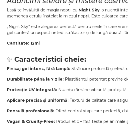
Adâncimi stelare și mistere cosmi
Lasă-te învăluită de magia nopții cu
Night Sky
, o nuanță int
asemenea cerului înstelat la miezul nopții. Este culoarea care 
„Night Sky” este alegerea perfectă pentru serile în care vrei să
gel conferă un aspect neted, strălucitor și de lungă durată, f
Cantitate: 12ml
✨
Caracteristici cheie:
Finisaj gel intens, fără lampă:
Strălucire profundă și efect c
Durabilitate până la 7 zile:
Plastifiantul patentat previne c
Protecție UV integrată:
Nuanța rămâne vibrantă, protejată 
Aplicare precisă și uniformă:
Textură de calitate care asigu
Pensulă profesională:
Oferă control și aplicare perfectă, chi
Vegan & Cruelty-Free:
Produs etic – fără teste pe animale ș