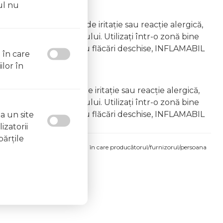
ul nu
emâna copiilor În caz de iritație sau reacție alergică,
area vapourilor produsului. Utilizați într-o zonă bine
 la surse de căldură sau flăcări deschise, INFLAMABIL
l în care
ilor în
âna copiilor În caz de iritație sau reacție alergică,
area vapourilor produsului. Utilizați într-o zonă bine
 la surse de căldură sau flăcări deschise, INFLAMABIL
a un site
izatorii
părţile
produsului comandat pot fi acelea în care producătorul/furnizorul/persoana
 etichetele produsului fizic.