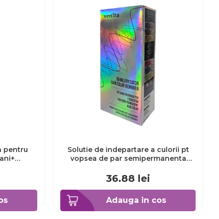
a pentru
Solutie de indepartare a culorii pt
3ani+
vopsea de par semipermanenta
Venita Hair Color Remover, 115ml 15
ml
36.88
lei
os
Adauga in cos