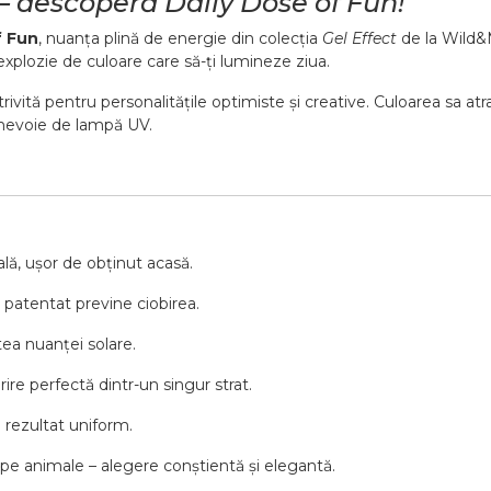
– descoperă Daily Dose of Fun!
f Fun
, nuanța plină de energie din colecția
Gel Effect
de la Wild&
o explozie de culoare care să-ți lumineze ziua.
vită pentru personalitățile optimiste și creative. Culoarea sa atrag
i nevoie de lampă UV.
nală, ușor de obținut acasă.
 patentat previne ciobirea.
ea nuanței solare.
re perfectă dintr-un singur strat.
n rezultat uniform.
 pe animale – alegere conștientă și elegantă.