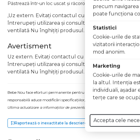
Păstrează într-un loc uscat și răcoros, ferit de lumina directă a
precum navigarea în
poate funcţiona co
,Uz extern. Evitați contactul cu ochii. În caz de contac
întrerupeți utilizarea și consultați un specialist Nu ap
Statistici
ventilată Nu înghițiți produsul. În caz de ingerare a
Cookie-urile de stat
vizitatorii interacţ
Avertisment
mod anonim.
Uz extern. Evitați contactul cu ochii. În caz de contac
întrerupeți utilizarea și consultați un specialist Nu ap
Marketing
ventilată Nu înghițiți produsul. În caz de ingerare a
Cookie-urile de mar
la altul. Intenţia e
individuali, aşadar 
Bebe Nou face eforturi permanente pentru a păstra informațiile actualizate.
terţe care se ocupă
responsabilă aduce modificări specificațiilor/etichetei acestuia, fără a ne in
Ultima actualizare a informațiilor de prezentare pentru Lac unghii Gel Effect
Accepta cele nece
Raportează o inexactitate la descriere