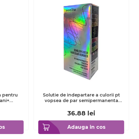
a pentru
Solutie de indepartare a culorii pt
3ani+
vopsea de par semipermanenta
Venita Hair Color Remover, 115ml 15
ml
36.88
lei
os
Adauga in cos