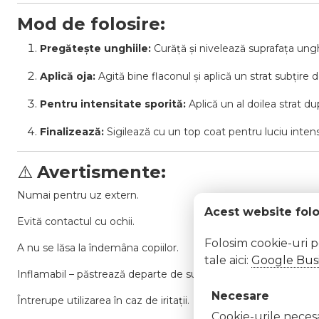
Mod de folosire:
Pregătește unghiile:
Curăță și nivelează suprafața ungh
Aplică oja:
Agită bine flaconul și aplică un strat subțire 
Pentru intensitate sporită:
Aplică un al doilea strat d
Finalizează:
Sigilează cu un top coat pentru luciu intens 
⚠️
Avertismente:
Numai pentru uz extern.
Acest website fol
Evită contactul cu ochii.
Folosim cookie-uri 
A nu se lăsa la îndemâna copiilor.
tale aici:
Google Busi
Inflamabil – păstrează departe de surse de foc sau căldură.
Necesare
Întrerupe utilizarea în caz de iritații.
Cookie-urile necesar