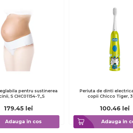
eglabila pentru sustinerea
Periuta de dinti electric
cinii, S CHC01154-7_S
copii Chicco Tiger, 
CHC1208511-7
179.45
lei
100.46
lei
Adauga in cos
Adauga in c