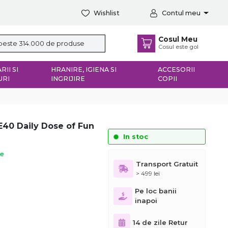
Wishlist
Contul meu
Cosul Meu
Cosul este gol
RII SI
HRANIRE, IGIENA SI
ACCESORII
URI
INGRIJIRE
COPII
E40 Daily Dose of Fun
In stoc
ie
Transport Gratuit
> 499 lei
Pe loc banii
inapoi
14 de zile Retur