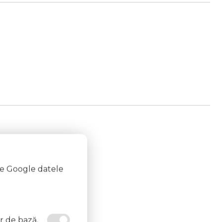
te Google datele
or de bază,