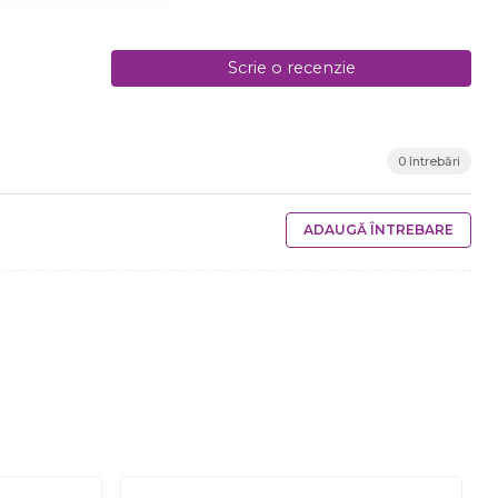
Scrie o recenzie
0 întrebări
ADAUGĂ ÎNTREBARE