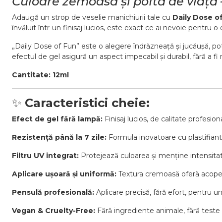
Culoare zemoasă și poftă de viață 
Adaugă un strop de veselie manichiurii tale cu
Daily Dose o
învăluit într-un finisaj lucios, este exact ce ai nevoie pentru 
„Daily Dose of Fun” este o alegere îndrăzneață și jucăușă, potri
efectul de gel asigură un aspect impecabil și durabil, fără a f
Cantitate: 12ml
✨
Caracteristici cheie:
Efect de gel fără lampă:
Finisaj lucios, de calitate profesio
Rezistență până la 7 zile:
Formula inovatoare cu plastifiant
Filtru UV integrat:
Protejează culoarea și menține intensitat
Aplicare ușoară și uniformă:
Textura cremoasă oferă acoperi
Pensulă profesională:
Aplicare precisă, fără efort, pentru u
Vegan & Cruelty-Free:
Fără ingrediente animale, fără teste