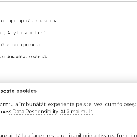
iei, apoi aplică un base coat.
de „Daily Dose of Fun”.
upă uscarea primului.
și durabilitate extinsă.
oseste cookies
pentru a îmbunătăți experiența pe site. Vezi cum foloseș
ness Data Responsibility
.
Află mai mult
e ajută la a face un site utilizabil prin activarea funcţiil