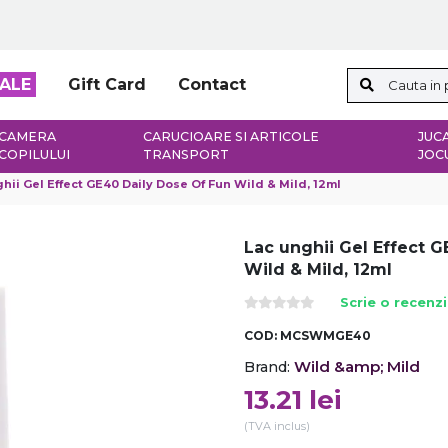
ALE
Gift Card
Contact
CAMERA
CARUCIOARE SI ARTICOLE
JUCA
COPILULUI
TRANSPORT
JOC
hii Gel Effect GE40 Daily Dose Of Fun Wild & Mild, 12ml
Lac unghii Gel Effect G
Wild & Mild, 12ml
Scrie o recenz
COD:
MCSWMGE40
Wild &amp; Mild
Brand:
13.21
lei
(TVA inclus)