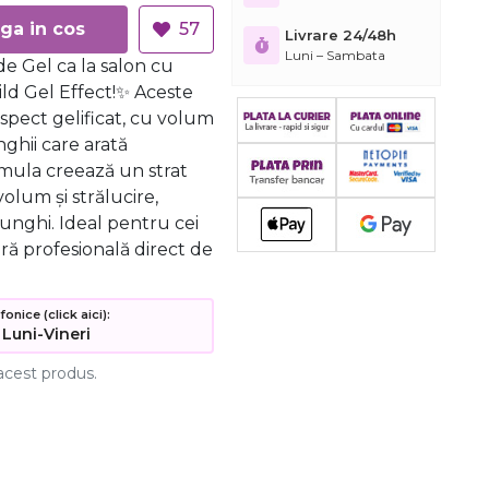
Adauga in cos
57
Livrare 24/48h
Luni – Sambata
e Gel ca la salon cu
ild Gel Effect!✨ Aceste
aspect gelificat, cu volum
nghii care arată
rmula creează un strat
volum și strălucire,
unghi. Ideal pentru cei
ră profesională direct de
nice (click aici):
 Luni-Vineri
acest produs.