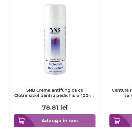
SNB Crema antifungica cu
Centura r
Clotrimazol pentru pedichiura 100-ml
sar
EXL359_918
78.81
lei
Adauga in cos