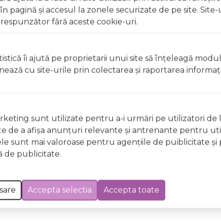
 soarelui.
 pagină şi accesul la zonele securizate de pe site. Site-
respunzător fără aceste cookie-uri.
t, clătiți imediat cu apă din abundență A nu se lăsa la înd
licați lacul pe unghii deteriorate sau fragile Evitați inhal
ccidentală, consultați imediat un medic Evitați expunerea
istică îi ajută pe proprietarii unui site să înţeleagă modu
ionează cu site-urile prin colectarea şi raportarea informaţi
t, clătiți imediat cu apă din abundențăA nu se lăsa la îndem
licați lacul pe unghii deteriorate sau fragile Evitați inhal
ccidentală, consultați imediat un medic Evitați expunerea
keting sunt utilizate pentru a-i urmări pe utilizatori de l
ste de a afişa anunţuri relevante şi antrenante pentru util
ele sunt mai valoroase pentru agenţiile de puiblicitate şi 
 Excepții pentru care informațiile prezentate pot fi diferite față de cele ale 
 de publicitate.
forma în prealabil. În cazul apariției unor diferențe, prevalează informația de pe
 GE40 Daily Dose of Fun Wild & Mild, 12ml a fost efectuată la data de 06.08.2026
sare
Accepta selectia
Accepta toate