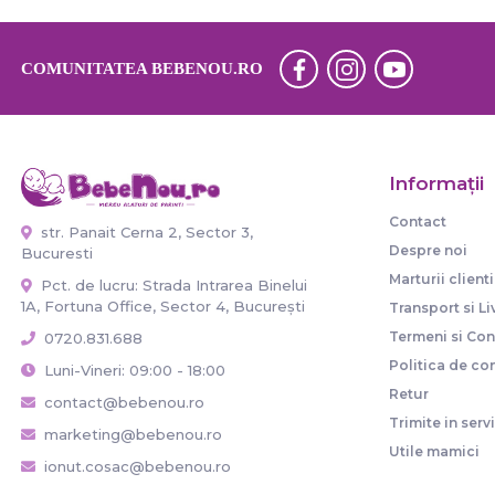
COMUNITATEA BEBENOU.RO
Informaţii
Contact
str. Panait Cerna 2, Sector 3,
Despre noi
Bucuresti
Marturii clienti
Pct. de lucru: Strada Intrarea Binelui
1A, Fortuna Office, Sector 4, București
Transport si Li
Termeni si Cond
0720.831.688
Politica de con
Luni-Vineri: 09:00 - 18:00
Retur
contact@bebenou.ro
Trimite in serv
marketing@bebenou.ro
Utile mamici
ionut.cosac@bebenou.ro