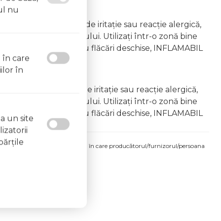
ul nu
emâna copiilor În caz de iritație sau reacție alergică,
area vapourilor produsului. Utilizați într-o zonă bine
 la surse de căldură sau flăcări deschise, INFLAMABIL
l în care
ilor în
âna copiilor În caz de iritație sau reacție alergică,
area vapourilor produsului. Utilizați într-o zonă bine
 la surse de căldură sau flăcări deschise, INFLAMABIL
a un site
izatorii
părţile
produsului comandat pot fi acelea în care producătorul/furnizorul/persoana
 etichetele produsului fizic.