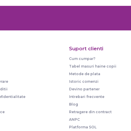
Suport clienti
Cum cumpar?
Tabel masuri haine copii
Metode de plata
vrare
Istoric comenzi
itii
Devino partener
fidentialitate
Intrebari frecvente
Blog
ice
Retragere din contract
ANPC
Platforma SOL