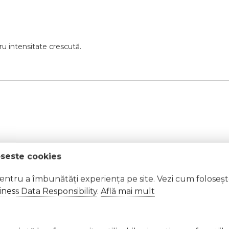
ru
intensitate
crescută.
oseste cookies
pentru a îmbunătăți experiența pe site. Vezi cum foloseș
ness Data Responsibility
.
Află mai mult