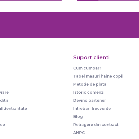
Suport clienti
Cum cumpar?
Tabel masuri haine copii
Metode de plata
vrare
Istoric comenzi
itii
Devino partener
fidentialitate
Intrebari frecvente
Blog
ice
Retragere din contract
ANPC