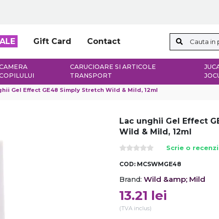
ALE
Gift Card
Contact
CAMERA
CARUCIOARE SI ARTICOLE
JUCA
COPILULUI
TRANSPORT
JOC
hii Gel Effect GE48 Simply Stretch Wild & Mild, 12ml
Lac unghii Gel Effect 
Wild & Mild, 12ml
Scrie o recenz
COD:
MCSWMGE48
Wild &amp; Mild
Brand:
13.21
lei
(TVA inclus)