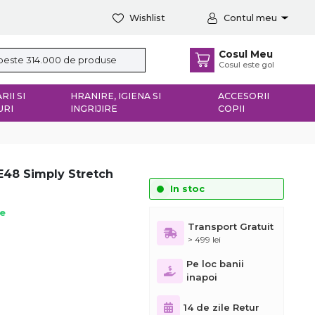
Wishlist
Contul meu
Cosul Meu
Cosul este gol
RII SI
HRANIRE, IGIENA SI
ACCESORII
URI
INGRIJIRE
COPII
GE48 Simply Stretch
In stoc
ie
Transport Gratuit
> 499 lei
Pe loc banii
inapoi
14 de zile Retur