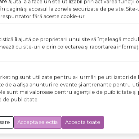
e ajută la a face un site utilizabil prin activarea funcţiil
 pagină şi accesul la zonele securizate de pe site. Site-
respunzător fără aceste cookie-uri.
t, clătiți imediat cu apă din abundență A nu se lăsa la înd
licați lacul pe unghii deteriorate sau fragile Evitați inhal
ccidentală, consultați imediat un medic Evitați expunerea
istică îi ajută pe proprietarii unui site să înţeleagă modu
ionează cu site-urile prin colectarea şi raportarea informaţi
t, clătiți imediat cu apă din abundențăA nu se lăsa la îndem
licați lacul pe unghii deteriorate sau fragile Evitați inhal
ccidentală, consultați imediat un medic Evitați expunerea
keting sunt utilizate pentru a-i urmări pe utilizatori de l
ste de a afişa anunţuri relevante şi antrenante pentru util
ele sunt mai valoroase pentru agenţiile de puiblicitate şi 
 Excepții pentru care informațiile prezentate pot fi diferite față de cele ale 
 de publicitate.
forma în prealabil. În cazul apariției unor diferențe, prevalează informația de pe
GE48 Simply Stretch Wild & Mild, 12ml a fost efectuată la data de 06.08.2026
sare
Accepta selectia
Accepta toate