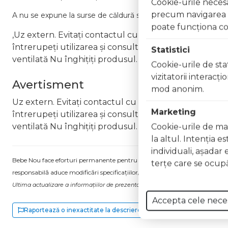
Cookie-urile necesar
precum navigarea în
A
nu
se
expune
la
surse
de
căldură
sau
flacără
deschisă.
poate funcţiona co
,Uz extern. Evitați contactul cu ochii. În caz de contac
întrerupeți utilizarea și consultați un specialist Nu ap
Statistici
ventilată Nu înghițiți produsul. În caz de ingerare a
Cookie-urile de stat
vizitatorii interacţ
Avertisment
mod anonim.
Uz extern. Evitați contactul cu ochii. În caz de contac
Marketing
întrerupeți utilizarea și consultați un specialist Nu ap
ventilată Nu înghițiți produsul. În caz de ingerare a
Cookie-urile de mar
la altul. Intenţia e
individuali, aşadar 
Bebe Nou face eforturi permanente pentru a păstra informațiile actualizate.
terţe care se ocupă
responsabilă aduce modificări specificațiilor/etichetei acestuia, fără a ne in
Ultima actualizare a informațiilor de prezentare pentru Lac unghii Gel Effect 
Accepta cele nece
Raportează o inexactitate la descriere