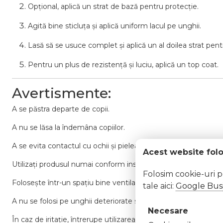
Opțional,
aplică
un
strat
de
bază
pentru
protecție.
Agită
bine
sticluța
și
aplică
uniform
lacul
pe
unghii.
Lasă
să
se
usuce
complet
și
aplică
un
al
doilea
strat
pent
Pentru
un
plus
de
rezistență
și
luciu,
aplică
un
top
coat.
Avertismente:
A
se
păstra
departe
de
copii.
A
nu
se
lăsa
la
îndemâna
copiilor.
A
se
evita
contactul
cu
ochii
și
pielea
sensibilă.
Acest website fol
Utilizați
produsul
numai
conform
instrucțiunilor.
Folosim cookie-uri 
Folosește
într-
un
spațiu
bine
ventilat.
tale aici:
Google Busi
A
nu
se
folosi
pe
unghii
deteriorate
sau
infectate.
Necesare
În
caz
de
iritație,
întrerupe
utilizarea
și
consultă
un
medic.