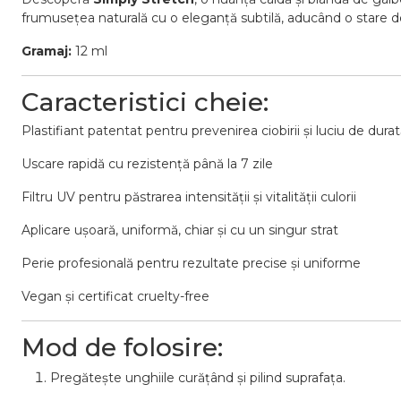
frumusețea
naturală
cu
o
eleganță
subtilă,
aducând
o
stare
d
Gramaj:
12
ml
Caracteristici
cheie:
Plastifiant
patentat
pentru
prevenirea
ciobirii
și
luciu
de
durat
Uscare
rapidă
cu
rezistență
până
la
7
zile
Filtru
UV
pentru
păstrarea
intensității
și
vitalității
culorii
Aplicare
ușoară,
uniformă,
chiar
și
cu
un
singur
strat
Perie
profesională
pentru
rezultate
precise
și
uniforme
Vegan
și
certificat
cruelty-
free
Mod
de
folosire:
Pregătește
unghiile
curățând
și
pilind
suprafața.