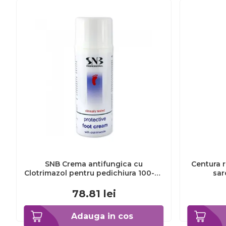
SNB Crema antifungica cu
Centura r
Clotrimazol pentru pedichiura 100-ml
sar
EXL359_918
78.81
lei
Adauga in cos