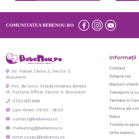
COMUNITATEA BEBENOU.RO
Informaţii
Contact
str. Panait Cerna 2, Sector 3,
Despre noi
Bucuresti
Marturii clienti
Pct. de lucru: Strada Intrarea Binelui
1A, Fortuna Office, Sector 4, București
Transport si Li
Termeni si Cond
0720.831.688
Politica de con
Luni-Vineri: 09:00 - 18:00
Retur
contact@bebenou.ro
Trimite in serv
marketing@bebenou.ro
Utile mamici
ionut.cosac@bebenou.ro