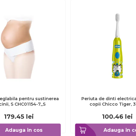
eglabila pentru sustinerea
Periuta de dinti electric
cinii, S CHC01154-7_S
copii Chicco Tiger, 
CHC1208511-7
179.45
lei
100.46
lei
Adauga in cos
Adauga in c