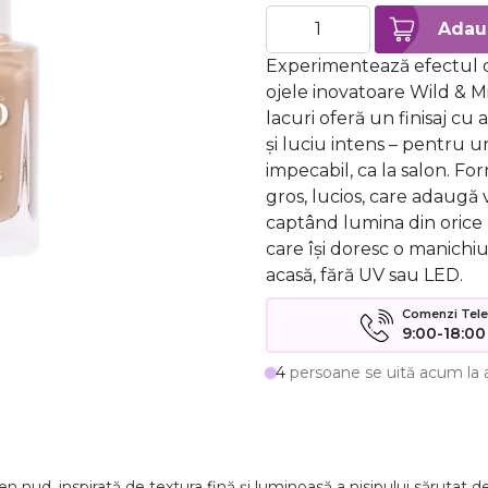
Experimentează efectul d
ojele inovatoare Wild & M
lacuri oferă un finisaj cu 
și luciu intens – pentru u
impecabil, ca la salon. Fo
gros, lucios, care adaugă 
captând lumina din orice 
care își doresc o manichiu
acasă, fără UV sau LED.
Comenzi Telefo
9:00-18:00
4
persoane se uită acum la 
ben
nud,
inspirată
de
textura
fină
și
luminoasă
a
nisipului
sărutat
d