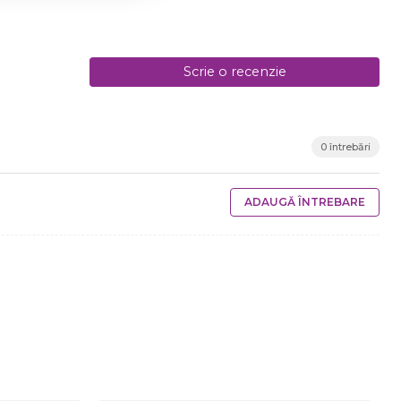
Scrie o recenzie
0 întrebări
ADAUGĂ ÎNTREBARE