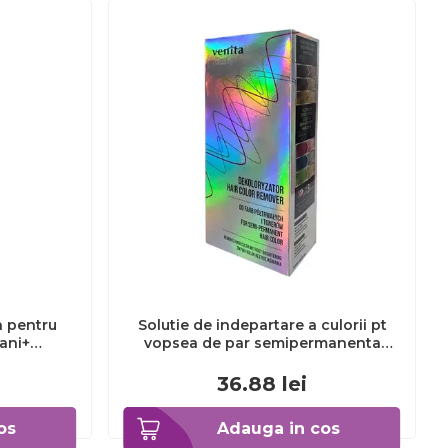
a pentru
Solutie de indepartare a culorii pt
3ani+
vopsea de par semipermanenta
Venita Hair Color Remover, 115ml 15
ml
36.88
lei
os
Adauga in cos