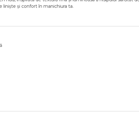
e
liniște
și
confort
în
manichiura
ta.
ă