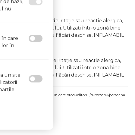
or de bază,
ul nu
emâna copiilor În caz de iritație sau reacție alergică,
area vapourilor produsului. Utilizați într-o zonă bine
 la surse de căldură sau flăcări deschise, INFLAMABIL
l în care
ilor în
âna copiilor În caz de iritație sau reacție alergică,
area vapourilor produsului. Utilizați într-o zonă bine
 la surse de căldură sau flăcări deschise, INFLAMABIL
a un site
izatorii
părţile
produsului comandat pot fi acelea în care producătorul/furnizorul/persoana
 etichetele produsului fizic.