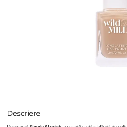
Descriere
Descoperă
Simply
Stretch
,
o
nuanță
caldă
și
blândă
de
gal