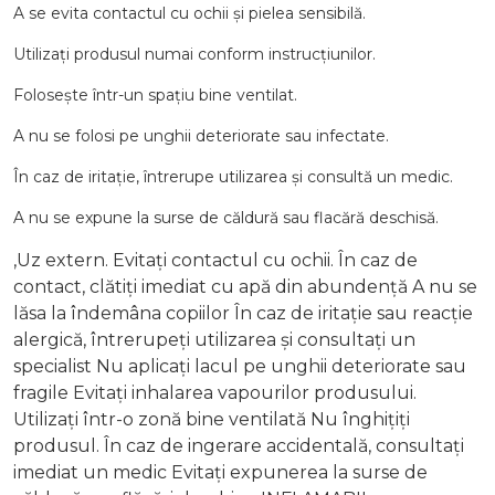
A
se
evita
contactul
cu
ochii
și
pielea
sensibilă.
Utilizați
produsul
numai
conform
instrucțiunilor.
Folosește
într-
un
spațiu
bine
ventilat.
A
nu
se
folosi
pe
unghii
deteriorate
sau
infectate.
În
caz
de
iritație,
întrerupe
utilizarea
și
consultă
un
medic.
A
nu
se
expune
la
surse
de
căldură
sau
flacără
deschisă.
,Uz extern. Evitați contactul cu ochii. În caz de
contact, clătiți imediat cu apă din abundență A nu se
lăsa la îndemâna copiilor În caz de iritație sau reacție
alergică, întrerupeți utilizarea și consultați un
specialist Nu aplicați lacul pe unghii deteriorate sau
fragile Evitați inhalarea vapourilor produsului.
Utilizați într-o zonă bine ventilată Nu înghițiți
produsul. În caz de ingerare accidentală, consultați
imediat un medic Evitați expunerea la surse de