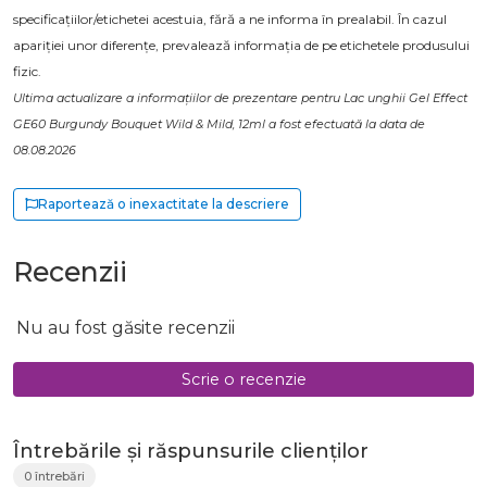
specificațiilor/etichetei acestuia, fără a ne informa în prealabil. În cazul
apariției unor diferențe, prevalează informația de pe etichetele produsului
fizic.
Ultima actualizare a informațiilor de prezentare pentru Lac unghii Gel Effect
GE60 Burgundy Bouquet Wild & Mild, 12ml a fost efectuată la data de
08.08.2026
Raportează o inexactitate la descriere
Recenzii
Nu au fost găsite recenzii
Scrie o recenzie
Întrebările și răspunsurile clienților
0 întrebări