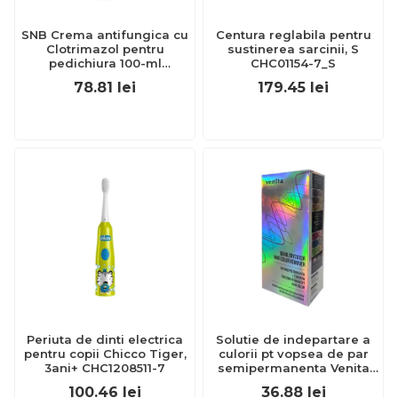
SNB Crema antifungica cu
Centura reglabila pentru
Clotrimazol pentru
sustinerea sarcinii, S
pedichiura 100-ml
CHC01154-7_S
EXL359_918
78.81
lei
179.45
lei
Periuta de dinti electrica
Solutie de indepartare a
pentru copii Chicco Tiger,
culorii pt vopsea de par
3ani+ CHC1208511-7
semipermanenta Venita
Hair Color Remover, 115ml
100.46
lei
36.88
lei
15 ml