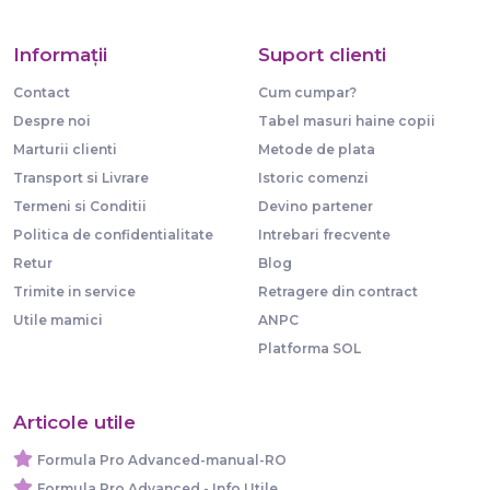
Informaţii
Suport clienti
Contact
Cum cumpar?
Despre noi
Tabel masuri haine copii
Marturii clienti
Metode de plata
Transport si Livrare
Istoric comenzi
Termeni si Conditii
Devino partener
Politica de confidentialitate
Intrebari frecvente
Retur
Blog
Trimite in service
Retragere din contract
Utile mamici
ANPC
Platforma SOL
Articole utile
Formula Pro Advanced-manual-RO
Formula Pro Advanced - Info Utile