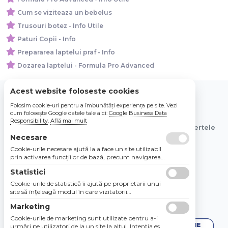
Cum se viziteaza un bebelus
Trusouri botez - Info Utile
Paturi Copii - Info
Prepararea laptelui praf - Info
Dozarea laptelui - Formula Pro Advanced
Acest website foloseste cookies
Folosim cookie-uri pentru a îmbunătăți experiența pe site. Vezi
© 2026 Bebe Nou Online Store SRL
cum folosește Google datele tale aici:
Google Business Data
Responsibility
.
Află mai mult
Toate preturile sunt exprimate in lei si includ tva. Ofertele
sunt valabile in limita stocului disponibil.
Necesare
Cookie-urile necesare ajută la a face un site utilizabil
prin activarea funcţiilor de bază, precum navigarea
în pagină şi accesul la zonele securizate de pe site.
Statistici
Site-ul nu poate funcţiona corespunzător fără aceste
cookie-uri.
Cookie-urile de statistică îi ajută pe proprietarii unui
site să înţeleagă modul în care vizitatorii
interacţionează cu site-urile prin colectarea şi
Marketing
raportarea informaţiilor în mod anonim.
Cookie-urile de marketing sunt utilizate pentru a-i
urmări pe utilizatori de la un site la altul. Intenţia este