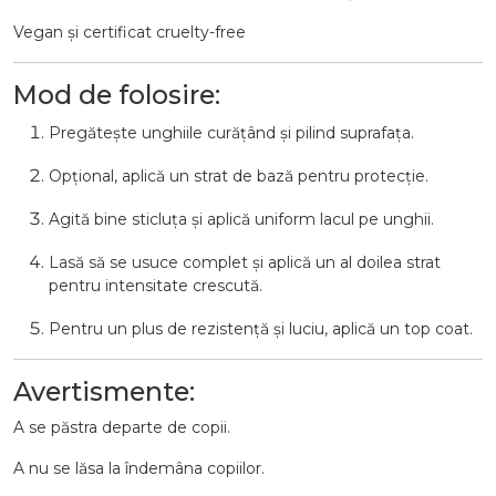
Vegan
și
certificat
cruelty-
free
Mod
de
folosire:
Pregătește
unghiile
curățând
și
pilind
suprafața.
Opțional,
aplică
un
strat
de
bază
pentru
protecție.
Agită
bine
sticluța
și
aplică
uniform
lacul
pe
unghii.
Lasă
să
se
usuce
complet
și
aplică
un
al
doilea
strat
pentru
intensitate
crescută.
Pentru
un
plus
de
rezistență
și
luciu,
aplică
un
top
coat.
Avertismente:
A
se
păstra
departe
de
copii.
A
nu
se
lăsa
la
îndemâna
copiilor.