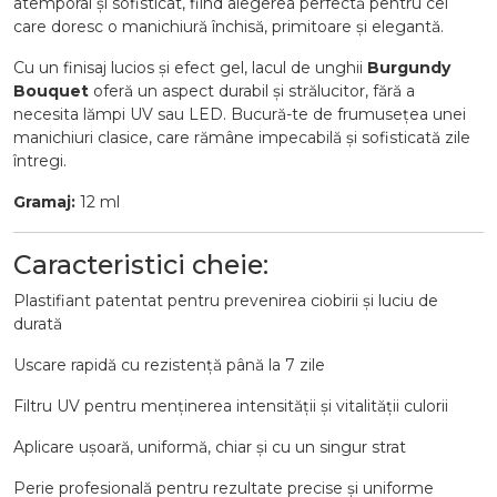
atemporal
și
sofisticat,
fiind
alegerea
perfectă
pentru
cei
care
doresc
o
manichiură
închisă,
primitoare
și
elegantă.
Cu
un
finisaj
lucios
și
efect
gel,
lacul
de
unghii
Burgundy
Bouquet
oferă
un
aspect
durabil
și
strălucitor,
fără
a
necesita
lămpi
UV
sau
LED.
Bucură-
te
de
frumusețea
unei
manichiuri
clasice,
care
rămâne
impecabilă
și
sofisticată
zile
întregi.
Gramaj:
12
ml
Caracteristici
cheie:
Plastifiant
patentat
pentru
prevenirea
ciobirii
și
luciu
de
durată
Uscare
rapidă
cu
rezistență
până
la
7
zile
Filtru
UV
pentru
menținerea
intensității
și
vitalității
culorii
Aplicare
ușoară,
uniformă,
chiar
și
cu
un
singur
strat
Perie
profesională
pentru
rezultate
precise
și
uniforme