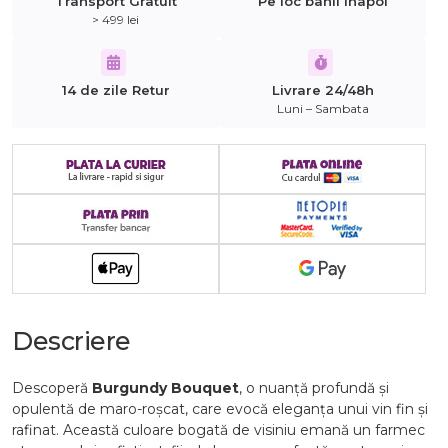
Transport Gratuit
Pe loc banii inapoi
> 499 lei
14 de zile Retur
Livrare 24/48h
Luni – Sambata
Descriere
Descoperă
Burgundy
Bouquet
,
o
nuanță
profundă
și
opulentă
de
maro-
roșcat,
care
evocă
eleganța
unui
vin
fin
și
rafinat.
Această
culoare
bogată
de
visiniu
emană
un
farmec