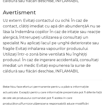
căldură sau flăcări deschise, INFLAMABIL
Avertisment
Uz extern. Evitați contactul cu ochii. În caz de
contact, clătiți imediat cu apă din abundențăA nu se
lăsa la îndemâna copiilor În caz de iritație sau reacție
alergică, întrerupeți utilizarea și consultați un
specialist Nu aplicați lacul pe unghii deteriorate sau
fragile Evitați inhalarea vapourilor produsului.
Utilizați într-o zonă bine ventilată Nu înghițiți
produsul. În caz de ingerare accidentală, consultați
imediat un medic Evitați expunerea la surse de
căldură sau flăcări deschise, INFLAMABIL
Bebe Nou face eforturi permanente pentru a păstra informațiile
actualizate. Excepții pentru care informațiile prezentate pot fi diferite față
de cele ale produsului comandat pot fi acelea în care
producătorul/furnizorul/persoana responsabilă aduce modificări