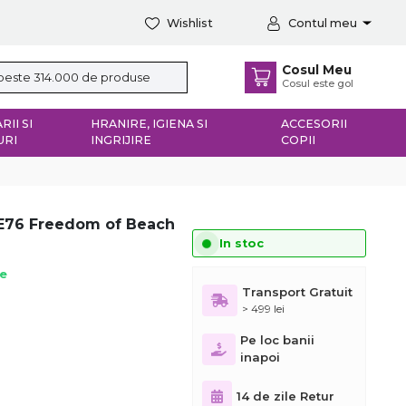
Wishlist
Contul meu
Cosul Meu
Cosul este gol
RII SI
HRANIRE, IGIENA SI
ACCESORII
URI
INGRIJIRE
COPII
GE76 Freedom of Beach
In stoc
ie
Transport Gratuit
> 499 lei
Pe loc banii
inapoi
14 de zile Retur