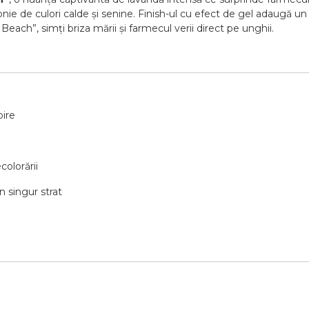
e de culori calde și senine. Finish-ul cu efect de gel adaugă un 
Beach”, simți briza mării și farmecul verii direct pe unghii.
bire
colorării
un singur strat