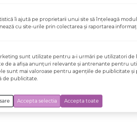
istică îi ajută pe proprietarii unui site să înţeleagă modu
t, clătiți imediat cu apă din abundențăA nu se lăsa la îndem
ionează cu site-urile prin colectarea şi raportarea informaţi
licați lacul pe unghii deteriorate sau fragile Evitați inhal
ccidentală, consultați imediat un medic Evitați expunerea
keting sunt utilizate pentru a-i urmări pe utilizatori de l
 Excepții pentru care informațiile prezentate pot fi diferite față de cele ale 
ste de a afişa anunţuri relevante şi antrenante pentru util
forma în prealabil. În cazul apariției unor diferențe, prevalează informația de pe
ele sunt mai valoroase pentru agenţiile de puiblicitate şi 
t GE76 Freedom of Beach Wild & Mild 12ml a fost efectuată la data de 06.08.2026
 de publicitate.
sare
Accepta selectia
Accepta toate