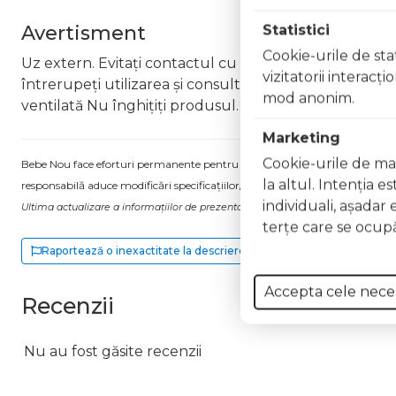
Statistici
Avertisment
Cookie-urile de stat
Uz extern. Evitați contactul cu ochii. În caz de contac
vizitatorii interacţ
întrerupeți utilizarea și consultați un specialist Nu ap
mod anonim.
ventilată Nu înghițiți produsul. În caz de ingerare a
Marketing
Cookie-urile de mar
Bebe Nou face eforturi permanente pentru a păstra informațiile actualizate.
la altul. Intenţia e
responsabilă aduce modificări specificațiilor/etichetei acestuia, fără a ne in
individuali, aşadar 
Ultima actualizare a informațiilor de prezentare pentru Lac unghii Gel Effec
terţe care se ocupă
Raportează o inexactitate la descriere
Accepta cele nece
Recenzii
Nu au fost găsite recenzii