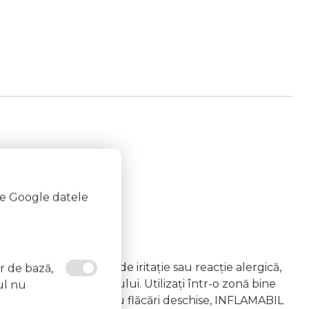
te Google datele
emâna copiilor În caz de iritație sau reacție alergică,
or de bază,
area vapourilor produsului. Utilizați într-o zonă bine
ul nu
 la surse de căldură sau flăcări deschise, INFLAMABIL