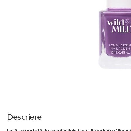
Descriere
Lasă-te purtată de valurile liniștii cu “Freedom of Beac