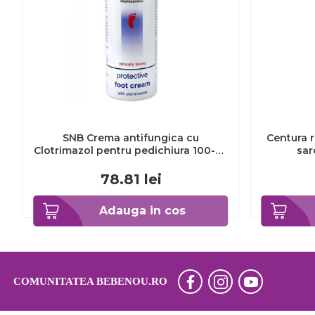
SNB Crema antifungica cu
Centura r
Clotrimazol pentru pedichiura 100-ml
sar
EXL359_918
78.81
lei
Adauga in cos
COMUNITATEA BEBENOU.RO