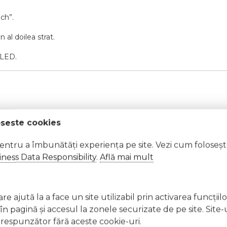
ch”.
 al doilea strat.
/LED.
oseste cookies
tă.
pentru a îmbunătăți experiența pe site. Vezi cum foloseș
ness Data Responsibility
.
Află mai mult
t, clătiți imediat cu apă din abundență A nu se lăsa la înd
e ajută la a face un site utilizabil prin activarea funcţiil
licați lacul pe unghii deteriorate sau fragile Evitați inhal
 pagină şi accesul la zonele securizate de pe site. Site-
ccidentală, consultați imediat un medic Evitați expunerea
respunzător fără aceste cookie-uri.