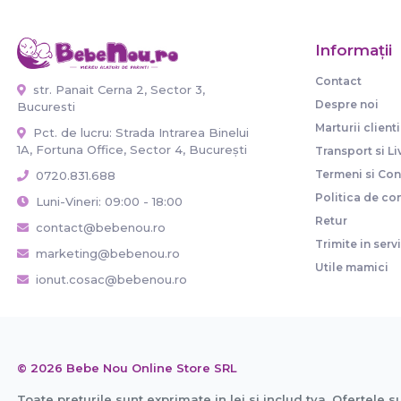
Informaţii
Contact
str. Panait Cerna 2, Sector 3,
Despre noi
Bucuresti
Marturii clienti
Pct. de lucru: Strada Intrarea Binelui
1A, Fortuna Office, Sector 4, București
Transport si Li
Termeni si Cond
0720.831.688
Politica de con
Luni-Vineri: 09:00 - 18:00
Retur
contact@bebenou.ro
Trimite in serv
marketing@bebenou.ro
Utile mamici
ionut.cosac@bebenou.ro
© 2026 Bebe Nou Online Store SRL
Toate preturile sunt exprimate in lei si includ tva. Ofertele s