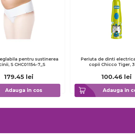
eglabila pentru sustinerea
Periuta de dinti electric
cinii, S CHC01154-7_S
copii Chicco Tiger, 
CHC1208511-7
179.45
lei
100.46
lei
Adauga in cos
Adauga in c