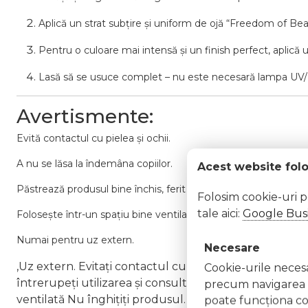
Aplică un strat subțire și uniform de ojă “Freedom of Bea
Pentru o culoare mai intensă și un finish perfect, aplică un
Lasă să se usuce complet – nu este necesară lampa UV
Avertismente:
Evită contactul cu pielea și ochii.
A nu se lăsa la îndemâna copiilor.
Acest website fol
Păstrează produsul bine închis, ferit de căldură și lumină direc
Folosim cookie-uri 
tale aici:
Google Busi
Folosește într-un spațiu bine ventilat.
Numai pentru uz extern.
Necesare
,Uz extern. Evitați contactul cu ochii. În caz de contac
Cookie-urile necesar
întrerupeți utilizarea și consultați un specialist Nu ap
precum navigarea în
ventilată Nu înghițiți produsul. În caz de ingerare a
poate funcţiona co