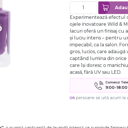
Experimentează efectul d
ojele inovatoare Wild & M
lacuri oferă un finisaj cu 
și luciu intens – pentru u
impecabil, ca la salon. Fo
gros, lucios, care adaugă 
captând lumina din orice 
care își doresc o manichiu
acasă, fără UV sau LED.
Comenzi Telefo
9:00-18:00
4
persoane se uită acum la 
h”
, o nuanță captivantă de lavandă intensă ce surprinde farmecul un