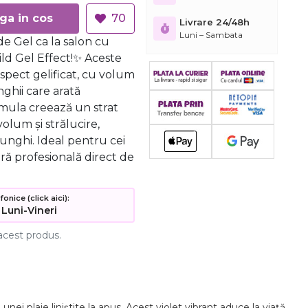
Adauga in cos
70
Livrare 24/48h
Luni – Sambata
e Gel ca la salon cu
ild Gel Effect!✨ Aceste
aspect gelificat, cu volum
nghii care arată
rmula creează un strat
volum și strălucire,
unghi. Ideal pentru cei
ră profesională direct de
nice (click aici):
 Luni-Vineri
acest produs.
ei plaje liniștite la apus. Acest violet vibrant aduce la viață