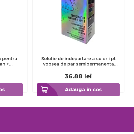
a pentru
Solutie de indepartare a culorii pt
3ani+
vopsea de par semipermanenta
Venita Hair Color Remover, 115ml 15
ml
36.88
lei
os
Adauga in cos