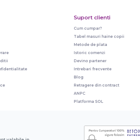
Suport clienti
Cum cumpar?
Tabel masuri haine copii
Metode de plata
vrare
Istoric comenzi
itii
Devino partener
fidentialitate
Intrebari frecvente
Blog
ice
Retragere din contract
ANPC
Platforma SOL
unt valabile in