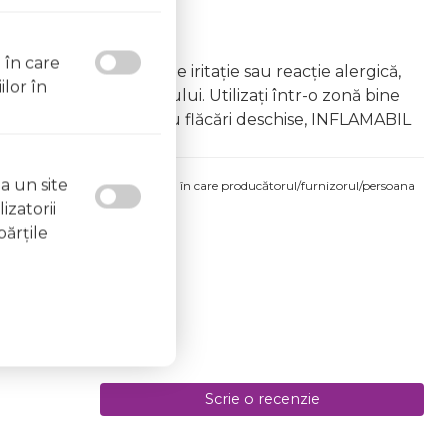
l în care
âna copiilor În caz de iritație sau reacție alergică,
ilor în
area vapourilor produsului. Utilizați într-o zonă bine
 la surse de căldură sau flăcări deschise, INFLAMABIL
a un site
produsului comandat pot fi acelea în care producătorul/furnizorul/persoana
izatorii
 etichetele produsului fizic.
părţile
Scrie o recenzie