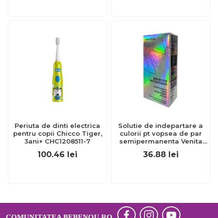
Periuta de dinti electrica
Solutie de indepartare a
pentru copii Chicco Tiger,
culorii pt vopsea de par
3ani+ CHC1208511-7
semipermanenta Venita
Hair Color Remover, 115ml
100.46
lei
36.88
lei
15 ml
COMUNITATEA BEBENOU.RO