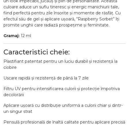
un look impecabil, jucăuș și plin de personalitate. Această
culoare aduce un suflu tineresc și energic manichiurii tale,
fiind perfectă pentru zile însorite și momente de răsfăț. Cu
efectul său de gel și aplicare ușoară, “Raspberry Sorbet” îți
promite unghii care radiază prospețime și feminitate.
Gramaj:
12 ml
Caracteristici cheie:
Plastifiant patentat pentru un luciu durabil și rezistență la
ciobire
Uscare rapidă și rezistență de până la 7 zile
Filtru UV pentru intensificarea culorii și protecție împotriva
decolorării
Aplicare ușoară cu distribuție uniformă a culorii chiar și dintr-
un singur strat
Pensulă profesională de înaltă calitate pentru aplicare precisă