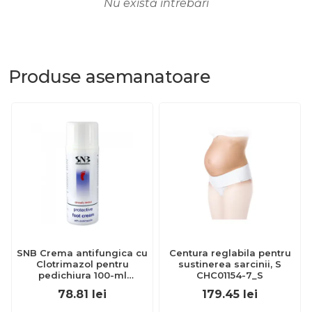
Nu există întrebări
Produse
asemanatoare
SNB Crema antifungica cu
Centura reglabila pentru
Clotrimazol pentru
sustinerea sarcinii, S
pedichiura 100-ml
CHC01154-7_S
EXL359_918
78.81
lei
179.45
lei