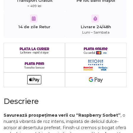
Transport Gratuit
Pe loc banii inapoi
> 499 lei
14 de zile Retur
Livrare 24/48h
Luni – Sambata
Descriere
Savurează prospețimea verii cu “Raspberry Sorbet”
, o
nuanță vibrantă de roz intens, inspirată de deliciul dulce-
acrișor al desertului preferat. Finish-ul cremos și bogat oferă