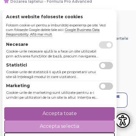
Dozarea laptelui - Formula Pro Advanced
Acest website foloseste cookies
Folosim cookie-uri pentru a îmbunătăți experiența pe site. Vezi
© 2026 Bebe Nou Online Store SRL
cum folosește Google datele tale aici:
Google Business Data
Responsibility
.
Află mai mult
Toate preturile sunt exprimate in lei si includ tva. Ofertele
sunt valabile in limita stocului disponibil.
Necesare
Cookie-urile necesare ajută la a face un site utilizabil
prin activarea funcţiilor de bază, precum navigarea
în pagină şi accesul la zonele securizate de pe site.
Statistici
Site-ul nu poate funcţiona corespunzător fără aceste
cookie-uri.
Cookie-urile de statistică îi ajută pe proprietarii unui
site să înţeleagă modul în care vizitatorii
interacţionează cu site-urile prin colectarea şi
Marketing
raportarea informaţiilor în mod anonim.
Cookie-urile de marketing sunt utilizate pentru a-i
urmări pe utilizatori de la un site la altul. Intenţia este
de a afişa anunţuri relevante şi antrenante pentru
utilizatorii individuali, aşadar ele sunt mai valoroase
pentru agenţiile de puiblicitate şi părţile terţe care se
Accepta toate
ocupă de publicitate.
Accepta selectia
4.8 / 5
★★★★★