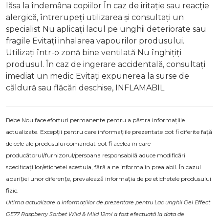
lăsa la îndemâna copiilor În caz de iritație sau reacție
alergică, întrerupeți utilizarea și consultați un
specialist Nu aplicați lacul pe unghii deteriorate sau
fragile Evitați inhalarea vapourilor produsului.
Utilizați într-o zonă bine ventilată Nu înghițiți
produsul. În caz de ingerare accidentală, consultați
imediat un medic Evitați expunerea la surse de
căldură sau flăcări deschise, INFLAMABIL
Bebe Nou face eforturi permanente pentru a păstra informațiile
actualizate. Excepții pentru care informațiile prezentate pot fi diferite față
de cele ale produsului comandat pot fi acelea în care
producătorul/furnizorul/persoana responsabilă aduce modificări
specificațiilor/etichetei acestuia, fără a ne informa în prealabil. În cazul
apariției unor diferențe, prevalează informația de pe etichetele produsului
fizic.
Ultima actualizare a informațiilor de prezentare pentru Lac unghii Gel Effect
GE77 Raspberry Sorbet Wild & Mild 12ml a fost efectuată la data de