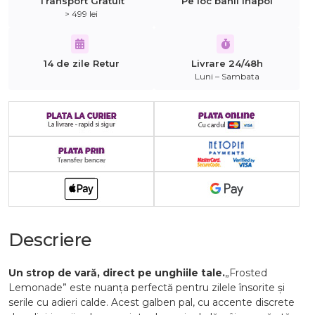
Transport Gratuit
Pe loc banii inapoi
> 499 lei
14 de zile Retur
Livrare 24/48h
Luni – Sambata
Descriere
Un strop de vară, direct pe unghiile tale.
„Frosted
Lemonade” este nuanța perfectă pentru zilele însorite și
serile cu adieri calde. Acest galben pal, cu accente discrete