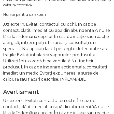
căldură excesivă.
Numai pentru uz extern.
,Uz extern. Evitați contactul cu ochii. În caz de
contact, clătiți imediat cu apă din abundență A nu se
lăsa la îndemâna copiilor În caz de iritație sau reacție
alergică, întrerupeți utilizarea și consultați un
specialist Nu aplicați lacul pe unghii deteriorate sau
fragile Evitați inhalarea vapourilor produsului.
Utilizați într-o zonă bine ventilată Nu înghițiți
produsul. În caz de ingerare accidentală, consultați
imediat un medic Evitați expunerea la surse de
căldură sau flăcări deschise, INFLAMABIL
Avertisment
Uz extern. Evitați contactul cu ochii. În caz de
contact, clătiți imediat cu apă din abundențăA nu se
lăsa la îndemâna copiilor În caz de iritație sau reacție