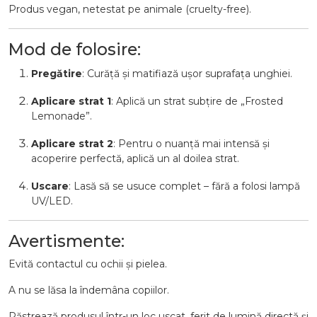
Produs vegan, netestat pe animale (cruelty-free).
Mod de folosire:
Pregătire
: Curăță și matifiază ușor suprafața unghiei.
Aplicare strat 1
: Aplică un strat subțire de „Frosted
Lemonade”.
Aplicare strat 2
: Pentru o nuanță mai intensă și
acoperire perfectă, aplică un al doilea strat.
Uscare
: Lasă să se usuce complet – fără a folosi lampă
UV/LED.
Avertismente:
Evită contactul cu ochii și pielea.
A nu se lăsa la îndemâna copiilor.
Păstrează produsul într-un loc uscat, ferit de lumină directă și