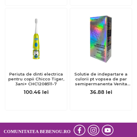
Periuta de dinti electrica
Solutie de indepartare a
pentru copii Chicco Tiger,
culorii pt vopsea de par
3ani+ CHC1208511-7
semipermanenta Venita
Hair Color Remover, 115ml
100.46
lei
36.88
lei
15 ml
COMUNITATEA BEBENOU.RO