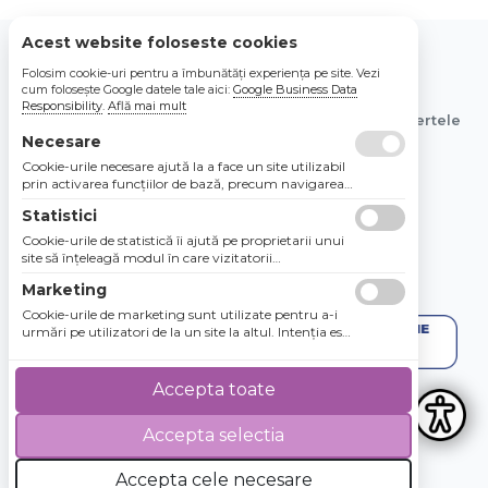
Acest website foloseste cookies
Folosim cookie-uri pentru a îmbunătăți experiența pe site. Vezi
© 2026 Bebe Nou Online Store SRL
cum folosește Google datele tale aici:
Google Business Data
Responsibility
.
Află mai mult
Toate preturile sunt exprimate in lei si includ tva. Ofertele
sunt valabile in limita stocului disponibil.
Necesare
Cookie-urile necesare ajută la a face un site utilizabil
prin activarea funcţiilor de bază, precum navigarea
în pagină şi accesul la zonele securizate de pe site.
Statistici
Site-ul nu poate funcţiona corespunzător fără aceste
cookie-uri.
Cookie-urile de statistică îi ajută pe proprietarii unui
site să înţeleagă modul în care vizitatorii
interacţionează cu site-urile prin colectarea şi
Marketing
raportarea informaţiilor în mod anonim.
Cookie-urile de marketing sunt utilizate pentru a-i
urmări pe utilizatori de la un site la altul. Intenţia este
de a afişa anunţuri relevante şi antrenante pentru
utilizatorii individuali, aşadar ele sunt mai valoroase
pentru agenţiile de puiblicitate şi părţile terţe care se
Accepta toate
ocupă de publicitate.
Accepta selectia
4.8 / 5
★★★★★
Accepta cele necesare