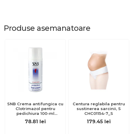
Produse
asemanatoare
SNB Crema antifungica cu
Centura reglabila pentru
Clotrimazol pentru
sustinerea sarcinii, S
pedichiura 100-ml
CHC01154-7_S
EXL359_918
78.81
lei
179.45
lei