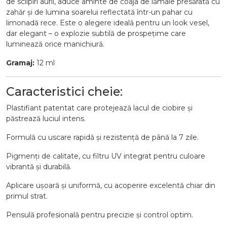
de sclipiri aurii, aduce aminte de coaja de lămâie presărată cu
zahăr și de lumina soarelui reflectată într-un pahar cu
limonadă rece. Este o alegere ideală pentru un look vesel,
dar elegant – o explozie subtilă de prospețime care
luminează orice manichiură.
Gramaj:
12 ml
Caracteristici cheie:
Plastifiant patentat care protejează lacul de ciobire și
păstrează luciul intens.
Formulă cu uscare rapidă și rezistență de până la 7 zile.
Pigmenți de calitate, cu filtru UV integrat pentru culoare
vibrantă și durabilă.
Aplicare ușoară și uniformă, cu acoperire excelentă chiar din
primul strat.
Pensulă profesională pentru precizie și control optim.