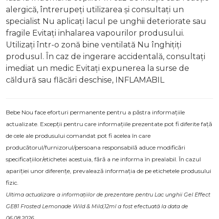
alergică, întrerupeți utilizarea și consultați un
specialist Nu aplicați lacul pe unghii deteriorate sau
fragile Evitați inhalarea vapourilor produsului.
Utilizați într-o zonă bine ventilată Nu înghițiți
produsul. În caz de ingerare accidentală, consultați
imediat un medic Evitați expunerea la surse de
căldură sau flăcări deschise, INFLAMABIL
Bebe Nou face eforturi permanente pentru a păstra informațiile
actualizate. Excepții pentru care informațiile prezentate pot fi diferite față
de cele ale produsului comandat pot fi acelea în care
producătorul/furnizorul/persoana responsabilă aduce modificări
specificațiilor/etichetei acestuia, fără a ne informa în prealabil. În cazul
apariției unor diferențe, prevalează informația de pe etichetele produsului
fizic.
Ultima actualizare a informațiilor de prezentare pentru Lac unghii Gel Effect
GE81 Frosted Lemonade Wild & Mild,12ml a fost efectuată la data de
06.08.2026