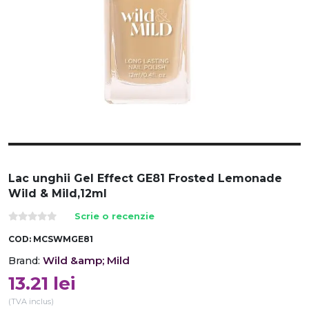
Lac unghii Gel Effect GE81 Frosted Lemonade
Wild & Mild,12ml
Scrie o recenzie
COD:
MCSWMGE81
Wild &amp; Mild
Brand:
13.21
lei
(TVA inclus)