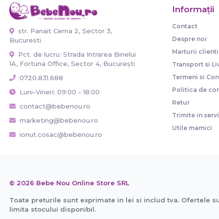
Informaţii
Contact
str. Panait Cerna 2, Sector 3,
Despre noi
Bucuresti
Marturii clienti
Pct. de lucru: Strada Intrarea Binelui
1A, Fortuna Office, Sector 4, București
Transport si Li
Termeni si Cond
0720.831.688
Politica de con
Luni-Vineri: 09:00 - 18:00
Retur
contact@bebenou.ro
Trimite in serv
marketing@bebenou.ro
Utile mamici
ionut.cosac@bebenou.ro
© 2026 Bebe Nou Online Store SRL
Toate preturile sunt exprimate in lei si includ tva. Ofertele s
limita stocului disponibil.