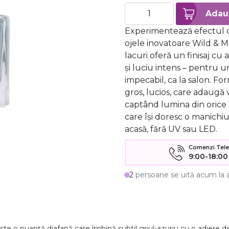
Experimentează efectul d
ojele inovatoare Wild & M
lacuri oferă un finisaj cu 
și luciu intens – pentru u
impecabil, ca la salon. Fo
gros, lucios, care adaugă 
captând lumina din orice 
care își doresc o manichiu
acasă, fără UV sau LED.
Comenzi Telefo
9:00-18:00
2
persoane se uită acum la 
ste o nuanță diafană care îmbină subtil griul-azuriu cu o adiere d