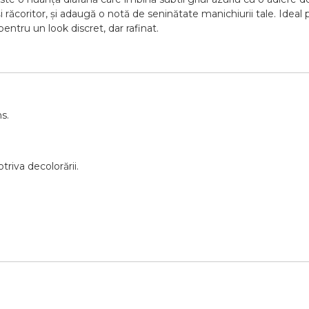
răcoritor, și adaugă o notă de seninătate manichiurii tale. Ideal p
entru un look discret, dar rafinat.
s.
riva decolorării.