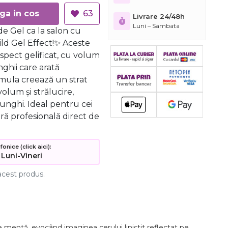
Adauga in cos
63
Livrare 24/48h
Luni – Sambata
e Gel ca la salon cu
ild Gel Effect!✨ Aceste
aspect gelificat, cu volum
nghii care arată
rmula creează un strat
volum și strălucire,
unghi. Ideal pentru cei
ră profesională direct de
nice (click aici):
 Luni-Vineri
acest produs.
e mentă, evocând imaginea cerului liniștit reflectat pe