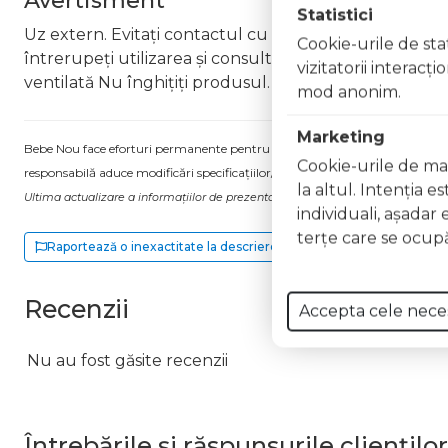
Avertisment
Statistici
Uz extern. Evitați contactul cu ochii. În caz de contac
Cookie-urile de stat
întrerupeți utilizarea și consultați un specialist Nu ap
vizitatorii interacţ
ventilată Nu înghițiți produsul. În caz de ingerare a
mod anonim.
Marketing
Bebe Nou face eforturi permanente pentru a păstra informațiile actualizate.
Cookie-urile de mar
responsabilă aduce modificări specificațiilor/etichetei acestuia, fără a ne in
la altul. Intenţia e
Ultima actualizare a informațiilor de prezentare pentru Lac unghii Gel Effect 
individuali, aşadar 
terţe care se ocupă
Raportează o inexactitate la descriere
Recenzii
Accepta cele nece
Nu au fost găsite recenzii
Întrebările și răspunsurile clienților