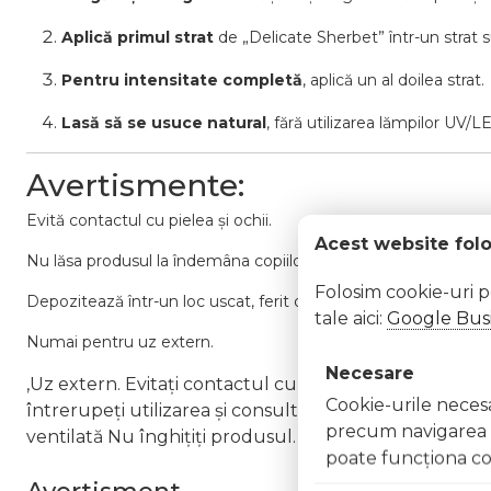
Aplică primul strat
de „Delicate Sherbet” într-un strat s
Pentru intensitate completă
, aplică un al doilea strat.
Lasă să se usuce natural
, fără utilizarea lămpilor UV/L
Avertismente:
Evită contactul cu pielea și ochii.
Acest website fol
Nu lăsa produsul la îndemâna copiilor.
Folosim cookie-uri 
Depozitează într-un loc uscat, ferit de soare și căldură.
tale aici:
Google Busi
Numai pentru uz extern.
Necesare
,Uz extern. Evitați contactul cu ochii. În caz de contac
Cookie-urile necesar
întrerupeți utilizarea și consultați un specialist Nu ap
precum navigarea în
ventilată Nu înghițiți produsul. În caz de ingerare a
poate funcţiona co