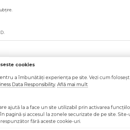
ubțire.
ED.
oseste cookies
pentru a îmbunătăți experiența pe site. Vezi cum foloseș
ness Data Responsibility
.
Află mai mult
t, clătiți imediat cu apă din abundență A nu se lăsa la înd
e ajută la a face un site utilizabil prin activarea funcţiil
licați lacul pe unghii deteriorate sau fragile Evitați inhal
 pagină şi accesul la zonele securizate de pe site. Site-
ccidentală, consultați imediat un medic Evitați expunerea
respunzător fără aceste cookie-uri.