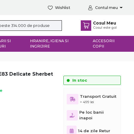
Wishlist
Contul meu
Cosul Meu
Cosul este gol
RII SI
HRANIRE, IGIENA SI
ACCESORII
URI
INGRIJIRE
COPII
E83 Delicate Sherbet
In stoc
ie
Transport Gratuit
> 499 lei
Pe loc banii
inapoi
14 de zile Retur