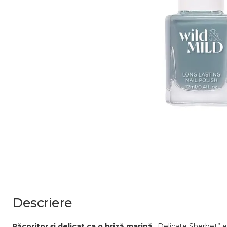
Descriere
Răcoritor și delicat ca o briză marină.
„Delicate Sherbet” e