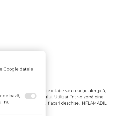
te Google datele
emâna copiilor În caz de iritație sau reacție alergică,
or de bază,
area vapourilor produsului. Utilizați într-o zonă bine
ul nu
 la surse de căldură sau flăcări deschise, INFLAMABIL