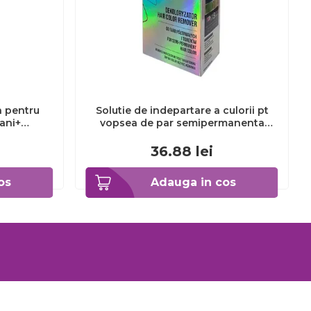
a pentru
Solutie de indepartare a culorii pt
3ani+
vopsea de par semipermanenta
Venita Hair Color Remover, 115ml 15
ml
36.88
lei
os
Adauga in cos