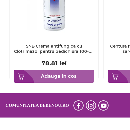
SNB Crema antifungica cu
Centura r
Clotrimazol pentru pedichiura 100-ml
sar
EXL359_918
78.81
lei
Adauga in cos
COMUNITATEA BEBENOU.RO