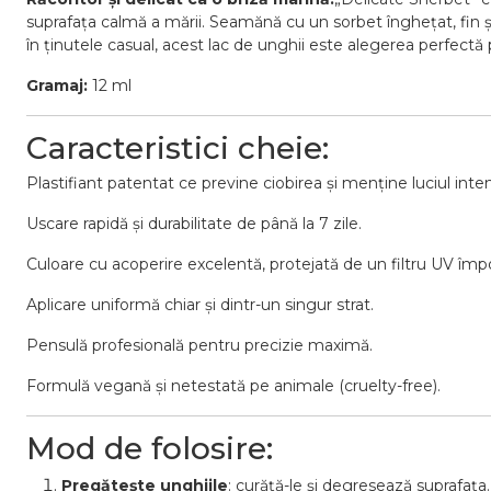
suprafața calmă a mării. Seamănă cu un sorbet înghețat, fin și 
în ținutele casual, acest lac de unghii este alegerea perfectă p
Gramaj:
12 ml
Caracteristici cheie:
Plastifiant patentat ce previne ciobirea și menține luciul inten
Uscare rapidă și durabilitate de până la 7 zile.
Culoare cu acoperire excelentă, protejată de un filtru UV împot
Aplicare uniformă chiar și dintr-un singur strat.
Pensulă profesională pentru precizie maximă.
Formulă vegană și netestată pe animale (cruelty-free).
Mod de folosire:
Pregătește unghiile
: curăță-le și degresează suprafața.