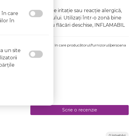
âna copiilor În caz de iritație sau reacție alergică,
l în care
area vapourilor produsului. Utilizați într-o zonă bine
ilor în
 la surse de căldură sau flăcări deschise, INFLAMABIL
produsului comandat pot fi acelea în care producătorul/furnizorul/persoana
a un site
 etichetele produsului fizic.
izatorii
părţile
Scrie o recenzie
0 întrebări