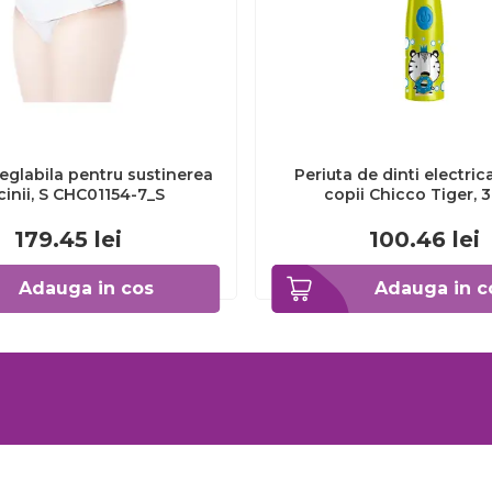
eglabila pentru sustinerea
Periuta de dinti electric
cinii, S CHC01154-7_S
copii Chicco Tiger, 
CHC1208511-7
179.45
lei
100.46
lei
Adauga in cos
Adauga in c