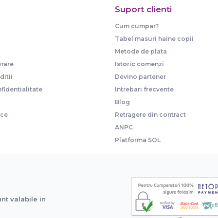
Suport clienti
Cum cumpar?
Tabel masuri haine copii
Metode de plata
vrare
Istoric comenzi
itii
Devino partener
fidentialitate
Intrebari frecvente
Blog
ice
Retragere din contract
ANPC
Platforma SOL
unt valabile in