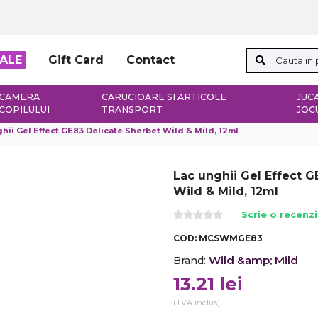
ALE
Gift Card
Contact
CAMERA
CARUCIOARE SI ARTICOLE
JUCA
COPILULUI
TRANSPORT
JOC
hii Gel Effect GE83 Delicate Sherbet Wild & Mild, 12ml
Lac unghii Gel Effect G
Wild & Mild, 12ml
Scrie o recenz
COD:
MCSWMGE83
Wild &amp; Mild
Brand:
13.21
lei
(TVA inclus)