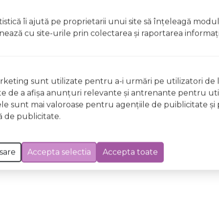
t, clătiți imediat cu apă din abundențăA nu se lăsa la îndem
istică îi ajută pe proprietarii unui site să înţeleagă modu
licați lacul pe unghii deteriorate sau fragile Evitați inhal
ionează cu site-urile prin colectarea şi raportarea informaţi
ccidentală, consultați imediat un medic Evitați expunerea
 Excepții pentru care informațiile prezentate pot fi diferite față de cele ale 
keting sunt utilizate pentru a-i urmări pe utilizatori de l
forma în prealabil. În cazul apariției unor diferențe, prevalează informația de pe
ste de a afişa anunţuri relevante şi antrenante pentru util
GE83 Delicate Sherbet Wild & Mild, 12ml a fost efectuată la data de 08.08.2026
ele sunt mai valoroase pentru agenţiile de puiblicitate şi 
 de publicitate.
sare
Accepta selectia
Accepta toate