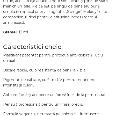
fluide, această ojă aduce o notă sofisticată și plină de viață
manichiurii tale. Fie că ești pe ringul de dans sau pur și
simplu în mijlocul unei zile agitate, „Swingin' Melody” este
companionul ideal pentru o atitudine încrezătoare și
armonioasă.
Gramaj:
12 ml
Caracteristici cheie:
Plastifiant patentat pentru protecție anti-ciobire și luciu
durabil.
Uscare rapidă, cu o rezistență de până la 7 zile.
Pigmenți de calitate, cu filtru UV pentru menținerea
intensității culorii.
Aplicare facilă și acoperire uniformă încă de la primul strat.
Pensulă profesională pentru un finisaj precis.
Formulă vegană și netestată pe animale – frumusețe