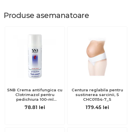
Produse
asemanatoare
SNB Crema antifungica cu
Centura reglabila pentru
Clotrimazol pentru
sustinerea sarcinii, S
pedichiura 100-ml
CHC01154-7_S
EXL359_918
78.81
lei
179.45
lei