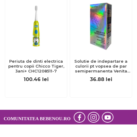
Periuta de dinti electrica
Solutie de indepartare a
pentru copii Chicco Tiger,
culorii pt vopsea de par
3ani+ CHC1208511-7
semipermanenta Venita
Hair Color Remover, 115ml
100.46
lei
36.88
lei
15 ml
COMUNITATEA BEBENOU.RO