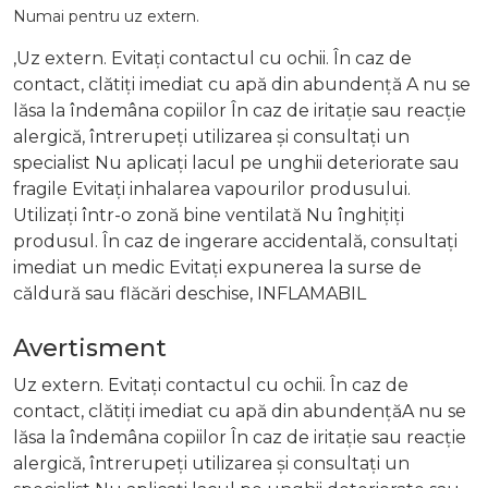
Numai pentru uz extern.
,Uz extern. Evitați contactul cu ochii. În caz de
contact, clătiți imediat cu apă din abundență A nu se
lăsa la îndemâna copiilor În caz de iritație sau reacție
alergică, întrerupeți utilizarea și consultați un
specialist Nu aplicați lacul pe unghii deteriorate sau
fragile Evitați inhalarea vapourilor produsului.
Utilizați într-o zonă bine ventilată Nu înghițiți
produsul. În caz de ingerare accidentală, consultați
imediat un medic Evitați expunerea la surse de
căldură sau flăcări deschise, INFLAMABIL
Avertisment
Uz extern. Evitați contactul cu ochii. În caz de
contact, clătiți imediat cu apă din abundențăA nu se
lăsa la îndemâna copiilor În caz de iritație sau reacție
alergică, întrerupeți utilizarea și consultați un