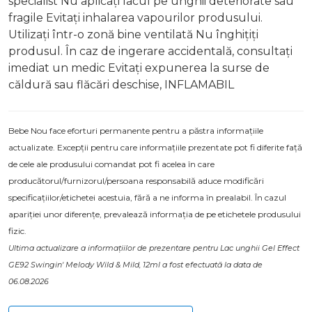
specialist Nu aplicați lacul pe unghii deteriorate sau
fragile Evitați inhalarea vapourilor produsului.
Utilizați într-o zonă bine ventilată Nu înghițiți
produsul. În caz de ingerare accidentală, consultați
imediat un medic Evitați expunerea la surse de
căldură sau flăcări deschise, INFLAMABIL
Bebe Nou face eforturi permanente pentru a păstra informațiile
actualizate. Excepții pentru care informațiile prezentate pot fi diferite față
de cele ale produsului comandat pot fi acelea în care
producătorul/furnizorul/persoana responsabilă aduce modificări
specificațiilor/etichetei acestuia, fără a ne informa în prealabil. În cazul
apariției unor diferențe, prevalează informația de pe etichetele produsului
fizic.
Ultima actualizare a informațiilor de prezentare pentru Lac unghii Gel Effect
GE92 Swingin' Melody Wild & Mild, 12ml a fost efectuată la data de
06.08.2026