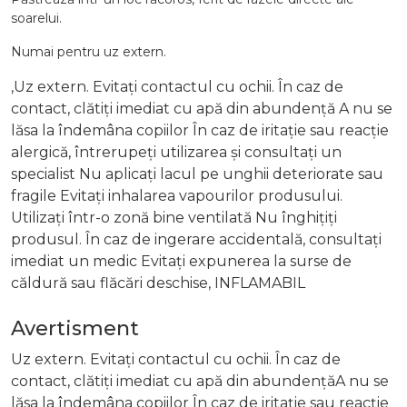
soarelui.
Numai pentru uz extern.
,Uz extern. Evitați contactul cu ochii. În caz de
contact, clătiți imediat cu apă din abundență A nu se
lăsa la îndemâna copiilor În caz de iritație sau reacție
alergică, întrerupeți utilizarea și consultați un
specialist Nu aplicați lacul pe unghii deteriorate sau
fragile Evitați inhalarea vapourilor produsului.
Utilizați într-o zonă bine ventilată Nu înghițiți
produsul. În caz de ingerare accidentală, consultați
imediat un medic Evitați expunerea la surse de
căldură sau flăcări deschise, INFLAMABIL
Avertisment
Uz extern. Evitați contactul cu ochii. În caz de
contact, clătiți imediat cu apă din abundențăA nu se
lăsa la îndemâna copiilor În caz de iritație sau reacție