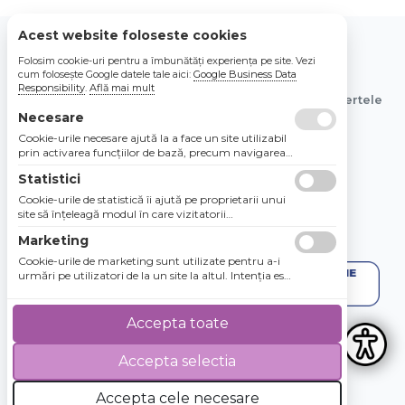
Acest website foloseste cookies
Folosim cookie-uri pentru a îmbunătăți experiența pe site. Vezi
© 2026 Bebe Nou Online Store SRL
cum folosește Google datele tale aici:
Google Business Data
Responsibility
.
Află mai mult
Toate preturile sunt exprimate in lei si includ tva. Ofertele
sunt valabile in limita stocului disponibil.
Necesare
Cookie-urile necesare ajută la a face un site utilizabil
prin activarea funcţiilor de bază, precum navigarea
în pagină şi accesul la zonele securizate de pe site.
Statistici
Site-ul nu poate funcţiona corespunzător fără aceste
cookie-uri.
Cookie-urile de statistică îi ajută pe proprietarii unui
site să înţeleagă modul în care vizitatorii
interacţionează cu site-urile prin colectarea şi
Marketing
raportarea informaţiilor în mod anonim.
Cookie-urile de marketing sunt utilizate pentru a-i
urmări pe utilizatori de la un site la altul. Intenţia este
de a afişa anunţuri relevante şi antrenante pentru
utilizatorii individuali, aşadar ele sunt mai valoroase
pentru agenţiile de puiblicitate şi părţile terţe care se
Accepta toate
ocupă de publicitate.
Accepta selectia
4.8 / 5
★★★★★
Accepta cele necesare