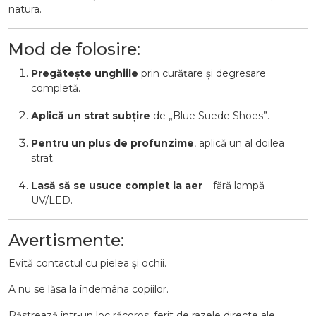
natura.
Mod de folosire:
Pregătește unghiile
prin curățare și degresare
completă.
Aplică un strat subțire
de „Blue Suede Shoes”.
Pentru un plus de profunzime
, aplică un al doilea
strat.
Lasă să se usuce complet la aer
– fără lampă
UV/LED.
Avertismente:
Evită contactul cu pielea și ochii.
A nu se lăsa la îndemâna copiilor.
Păstrează într-un loc răcoros, ferit de razele directe ale