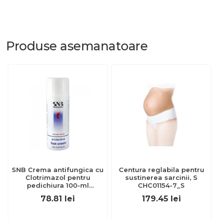
Produse
asemanatoare
SNB Crema antifungica cu
Centura reglabila pentru
Clotrimazol pentru
sustinerea sarcinii, S
pedichiura 100-ml
CHC01154-7_S
EXL359_918
78.81
lei
179.45
lei