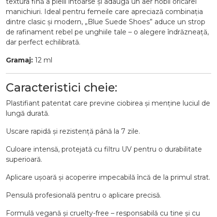
textura fină a pielii întoarse și adaugă un aer nobil oricărei
manichiuri. Ideal pentru femeile care apreciază combinația
dintre clasic și modern, „Blue Suede Shoes” aduce un strop
de rafinament rebel pe unghiile tale – o alegere îndrăzneață,
dar perfect echilibrată.
Gramaj:
12 ml
Caracteristici cheie:
Plastifiant patentat care previne ciobirea și menține luciul de
lungă durată.
Uscare rapidă și rezistență până la 7 zile.
Culoare intensă, protejată cu filtru UV pentru o durabilitate
superioară.
Aplicare ușoară și acoperire impecabilă încă de la primul strat.
Pensulă profesională pentru o aplicare precisă.
Formulă vegană și cruelty-free – responsabilă cu tine și cu