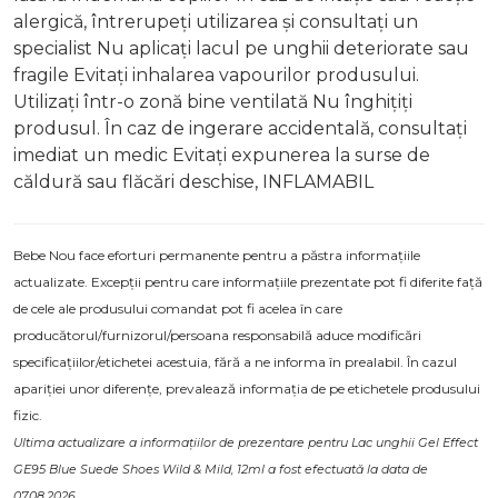
alergică, întrerupeți utilizarea și consultați un
specialist Nu aplicați lacul pe unghii deteriorate sau
fragile Evitați inhalarea vapourilor produsului.
Utilizați într-o zonă bine ventilată Nu înghițiți
produsul. În caz de ingerare accidentală, consultați
imediat un medic Evitați expunerea la surse de
căldură sau flăcări deschise, INFLAMABIL
Bebe Nou face eforturi permanente pentru a păstra informațiile
actualizate. Excepții pentru care informațiile prezentate pot fi diferite față
de cele ale produsului comandat pot fi acelea în care
producătorul/furnizorul/persoana responsabilă aduce modificări
specificațiilor/etichetei acestuia, fără a ne informa în prealabil. În cazul
apariției unor diferențe, prevalează informația de pe etichetele produsului
fizic.
Ultima actualizare a informațiilor de prezentare pentru Lac unghii Gel Effect
GE95 Blue Suede Shoes Wild & Mild, 12ml a fost efectuată la data de
07.08.2026