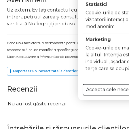
Avertisment
Statistici
Uz extern. Evitați contactul cu ochii. În caz de contac
Cookie-urile de stat
întrerupeți utilizarea și consultați un specialist Nu ap
vizitatorii interacţ
ventilată Nu înghițiți produsul. În caz de ingerare a
mod anonim.
Marketing
Bebe Nou face eforturi permanente pentru a păstra informațiile actualizate.
Cookie-urile de mar
responsabilă aduce modificări specificațiilor/etichetei acestuia, fără a ne in
la altul. Intenţia e
Ultima actualizare a informațiilor de prezentare pentru Lac unghii Gel Effect
individuali, aşadar 
terţe care se ocupă
Raportează o inexactitate la descriere
Recenzii
Accepta cele nece
Nu au fost găsite recenzii
Întrebările și răspunsurile clienților