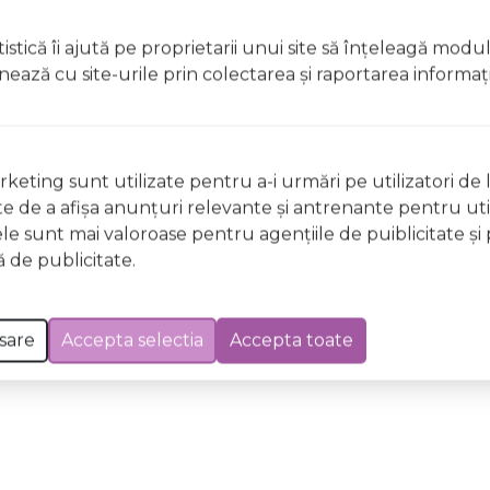
t, clătiți imediat cu apă din abundențăA nu se lăsa la îndem
istică îi ajută pe proprietarii unui site să înţeleagă modu
licați lacul pe unghii deteriorate sau fragile Evitați inhal
ionează cu site-urile prin colectarea şi raportarea informaţi
ccidentală, consultați imediat un medic Evitați expunerea
 Excepții pentru care informațiile prezentate pot fi diferite față de cele ale 
keting sunt utilizate pentru a-i urmări pe utilizatori de l
forma în prealabil. În cazul apariției unor diferențe, prevalează informația de pe
ste de a afişa anunţuri relevante şi antrenante pentru util
 GE98 Shamrock it! Wild & Mild, 12ml a fost efectuată la data de 08.08.2026
ele sunt mai valoroase pentru agenţiile de puiblicitate şi 
 de publicitate.
sare
Accepta selectia
Accepta toate