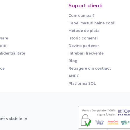
Suport clienti
Cum cumpar?
Tabel masuri haine copii
Metode de plata
vrare
Istoric comenzi
itii
Devino partener
fidentialitate
Intrebari frecvente
Blog
ice
Retragere din contract
ANPC
Platforma SOL
unt valabile in