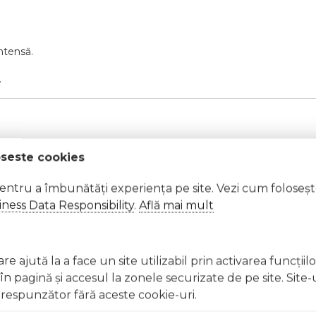
intensă.
.
oseste cookies
pentru a îmbunătăți experiența pe site. Vezi cum foloseș
e soarelui.
ness Data Responsibility
.
Află mai mult
t, clătiți imediat cu apă din abundență A nu se lăsa la înd
e ajută la a face un site utilizabil prin activarea funcţiil
licați lacul pe unghii deteriorate sau fragile Evitați inhal
 pagină şi accesul la zonele securizate de pe site. Site-
ccidentală, consultați imediat un medic Evitați expunerea
respunzător fără aceste cookie-uri.