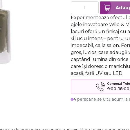
Experimentează efectul d
ojele inovatoare Wild & M
lacuri oferă un finisaj cu 
și luciu intens – pentru u
impecabil, ca la salon. Fo
gros, lucios, care adaugă 
captând lumina din orice 
care își doresc o manichiu
acasă, fără UV sau LED.
Comenzi Telefo
9:00-18:00
4
persoane se uită acum la 
plozie de prospețime și energie, inspirată de trifoiul norocos și s