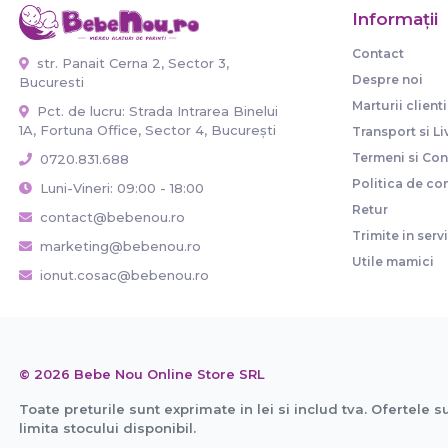
Informaţii
Contact
str. Panait Cerna 2, Sector 3,
Despre noi
Bucuresti
Marturii clienti
Pct. de lucru: Strada Intrarea Binelui
1A, Fortuna Office, Sector 4, București
Transport si Li
Termeni si Cond
0720.831.688
Politica de con
Luni-Vineri: 09:00 - 18:00
Retur
contact@bebenou.ro
Trimite in serv
marketing@bebenou.ro
Utile mamici
ionut.cosac@bebenou.ro
© 2026 Bebe Nou Online Store SRL
Toate preturile sunt exprimate in lei si includ tva. Ofertele s
limita stocului disponibil.