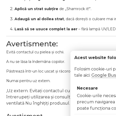
Aplică un strat subțire
de „Shamrock it!”.
Adaugă un al doilea strat
, dacă dorești o culoare mai 
Lasă să se usuce complet la aer
– fără lampă UV/LED
Avertismente:
Evită contactul cu pielea și ochii.
Acest website fol
A nu se lăsa la îndemâna copiilor.
Folosim cookie-uri 
Păstrează într-un loc uscat și răcoros, ferit de razele directe al
tale aici:
Google Busi
Numai pentru uz extern.
Necesare
,Uz extern. Evitați contactul cu ochii. În caz de contac
Cookie-urile necesar
întrerupeți utilizarea și consultați un specialist Nu ap
precum navigarea în
ventilată Nu înghițiți produsul. În caz de ingerare a
poate funcţiona co