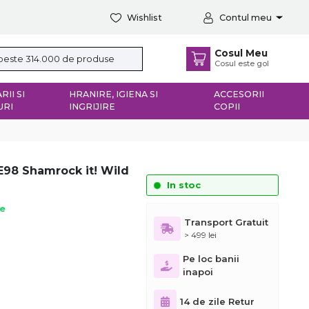
Wishlist
Contul meu
Cosul Meu
Cosul este gol
RII SI
HRANIRE, IGIENA SI
ACCESORII
URI
INGRIJIRE
COPII
GE98 Shamrock it! Wild
In stoc
ie
Transport Gratuit
> 499 lei
Pe loc banii
inapoi
14 de zile Retur