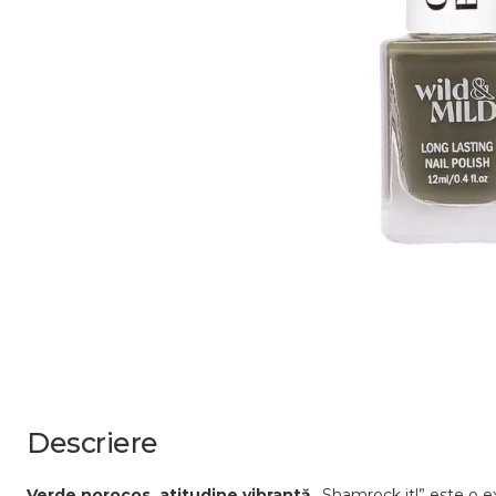
Descriere
Verde norocos, atitudine vibrantă.
„Shamrock it!” este o ex