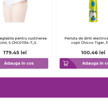
eglabila pentru sustinerea
Periuta de dinti electric
cinii, S CHC01154-7_S
copii Chicco Tiger, 
CHC1208511-7
179.45
lei
100.46
lei
Adauga in cos
Adauga in c