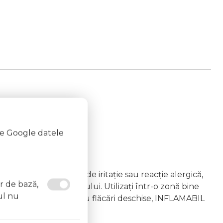
te Google datele
emâna copiilor În caz de iritație sau reacție alergică,
or de bază,
area vapourilor produsului. Utilizați într-o zonă bine
ul nu
 la surse de căldură sau flăcări deschise, INFLAMABIL