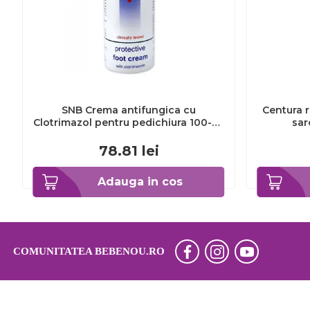
SNB Crema antifungica cu
Centura r
Clotrimazol pentru pedichiura 100-ml
sar
EXL359_918
78.81
lei
Adauga in cos
COMUNITATEA BEBENOU.RO