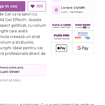
Adauga in cos
100
Livrare 24/48h
Luni – Sambata
e Gel ca la salon cu
ild Gel Effect!✨ Aceste
aspect gelificat, cu volum
nghii care arată
rmula creează un strat
volum și strălucire,
unghi. Ideal pentru cei
ră profesională direct de
nice (click aici):
 Luni-Vineri
acest produs.
piritul jucăuș al primăverii. Cu o nuanță intensă de verde ce