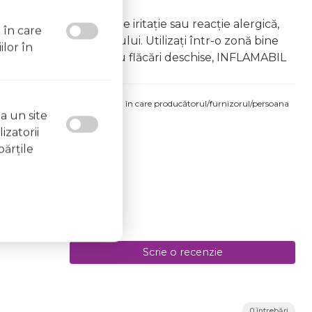
âna copiilor În caz de iritație sau reacție alergică,
l în care
area vapourilor produsului. Utilizați într-o zonă bine
ilor în
 la surse de căldură sau flăcări deschise, INFLAMABIL
produsului comandat pot fi acelea în care producătorul/furnizorul/persoana
a un site
 etichetele produsului fizic.
izatorii
părţile
Scrie o recenzie
0 întrebări