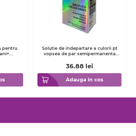
a pentru
Solutie de indepartare a culorii pt
3ani+
vopsea de par semipermanenta
Venita Hair Color Remover, 115ml 15
ml
36.88
lei
os
Adauga in cos