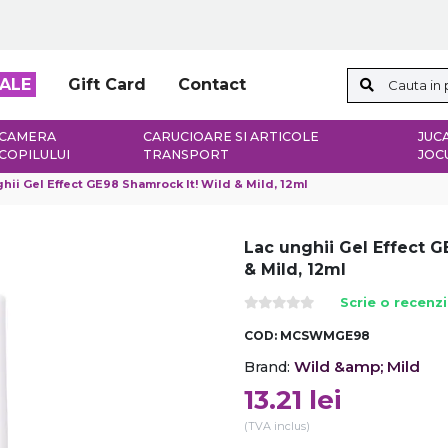
ALE
Gift Card
Contact
CAMERA
CARUCIOARE SI ARTICOLE
JUCA
COPILULUI
TRANSPORT
JOC
hii Gel Effect GE98 Shamrock It! Wild & Mild, 12ml
Lac unghii Gel Effect 
& Mild, 12ml
Scrie o recenz
COD:
MCSWMGE98
Wild &amp; Mild
Brand:
13.21
lei
(TVA inclus)