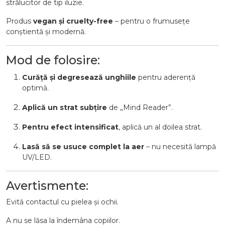
strălucitor de tip iluzie.
Produs
vegan și cruelty-free
– pentru o frumusețe
conștientă și modernă.
Mod de folosire:
Curăță și degresează unghiile
pentru aderență
optimă.
Aplică un strat subțire
de „Mind Reader”.
Pentru efect intensificat
, aplică un al doilea strat.
Lasă să se usuce complet la aer
– nu necesită lampă
UV/LED.
Avertismente:
Evită contactul cu pielea și ochii.
A nu se lăsa la îndemâna copiilor.