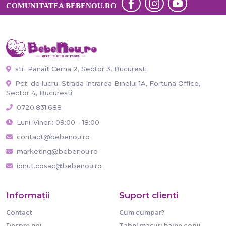
COMUNITATEA BEBENOU.RO
str. Panait Cerna 2, Sector 3, Bucuresti
Pct. de lucru: Strada Intrarea Binelui 1A, Fortuna Office,
Sector 4, București
0720.831.688
Luni-Vineri: 09:00 - 18:00
contact@bebenou.ro
marketing@bebenou.ro
ionut.cosac@bebenou.ro
Informaţii
Suport clienti
Contact
Cum cumpar?
Despre noi
Tabel masuri haine copii