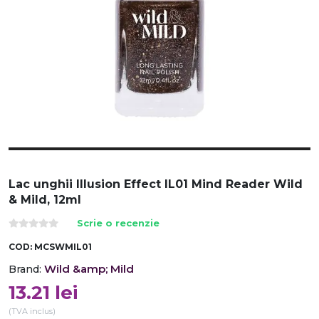
Lac unghii Illusion Effect IL01 Mind Reader Wild
& Mild, 12ml
Scrie o recenzie
COD:
MCSWMIL01
Wild &amp; Mild
Brand:
13.21
lei
(TVA inclus)