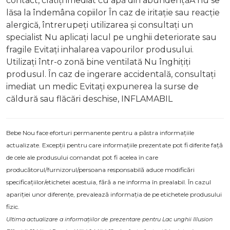
contact, clătiți imediat cu apă din abundențăA nu se
lăsa la îndemâna copiilor În caz de iritație sau reacție
alergică, întrerupeți utilizarea și consultați un
specialist Nu aplicați lacul pe unghii deteriorate sau
fragile Evitați inhalarea vapourilor produsului.
Utilizați într-o zonă bine ventilată Nu înghițiți
produsul. În caz de ingerare accidentală, consultați
imediat un medic Evitați expunerea la surse de
căldură sau flăcări deschise, INFLAMABIL
Bebe Nou face eforturi permanente pentru a păstra informațiile
actualizate. Excepții pentru care informațiile prezentate pot fi diferite față
de cele ale produsului comandat pot fi acelea în care
producătorul/furnizorul/persoana responsabilă aduce modificări
specificațiilor/etichetei acestuia, fără a ne informa în prealabil. În cazul
apariției unor diferențe, prevalează informația de pe etichetele produsului
fizic.
Ultima actualizare a informațiilor de prezentare pentru Lac unghii Illusion