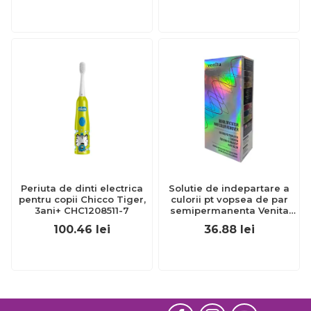
Periuta de dinti electrica
Solutie de indepartare a
pentru copii Chicco Tiger,
culorii pt vopsea de par
3ani+ CHC1208511-7
semipermanenta Venita
Hair Color Remover, 115ml
100.46
lei
36.88
lei
15 ml