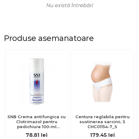
Nu există întrebări
Produse
asemanatoare
SNB Crema antifungica cu
Centura reglabila pentru
Clotrimazol pentru
sustinerea sarcinii, S
pedichiura 100-ml
CHC01154-7_S
EXL359_918
78.81
lei
179.45
lei