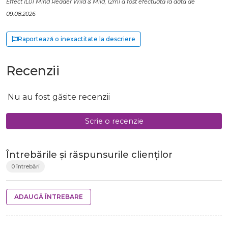
Effect IL01 Mind Reader Wild & Mild, 12ml a fost efectuată la data de
09.08.2026
Raportează o inexactitate la descriere
Recenzii
Nu au fost găsite recenzii
Scrie o recenzie
Întrebările și răspunsurile clienților
0 întrebări
ADAUGĂ ÎNTREBARE