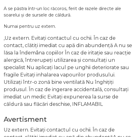
A se păstra într-un loc răcoros, ferit de razele directe ale
soarelui și de sursele de căldură.
Numai pentru uz extern.
,Uz extern. Evitați contactul cu ochii. În caz de
contact, clătiți imediat cu apă din abundență A nu se
lăsa la îndemâna copiilor În caz de iritație sau reacție
alergică, întrerupeți utilizarea și consultați un
specialist Nu aplicați lacul pe unghii deteriorate sau
fragile Evitați inhalarea vapourilor produsului.
Utilizați într-o zonă bine ventilată Nu înghițiți
produsul. În caz de ingerare accidentală, consultați
imediat un medic Evitați expunerea la surse de
căldură sau flăcări deschise, INFLAMABIL
Avertisment
Uz extern. Evitați contactul cu ochii. În caz de