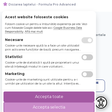
Dozarea laptelui - Formula Pro Advanced
Acest website foloseste cookies
Folosim cookie-uri pentru a îmbunătăți experiența pe site. Vezi
© 2026 Bebe Nou Online Store SRL
cum folosește Google datele tale aici:
Google Business Data
Responsibility
.
Află mai mult
Toate preturile sunt exprimate in lei si includ tva. Ofertele
sunt valabile in limita stocului disponibil.
Necesare
Cookie-urile necesare ajută la a face un site utilizabil
prin activarea funcţiilor de bază, precum navigarea
în pagină şi accesul la zonele securizate de pe site.
Statistici
Site-ul nu poate funcţiona corespunzător fără aceste
cookie-uri.
Cookie-urile de statistică îi ajută pe proprietarii unui
site să înţeleagă modul în care vizitatorii
interacţionează cu site-urile prin colectarea şi
Marketing
raportarea informaţiilor în mod anonim.
Cookie-urile de marketing sunt utilizate pentru a-i
urmări pe utilizatori de la un site la altul. Intenţia este
de a afişa anunţuri relevante şi antrenante pentru
utilizatorii individuali, aşadar ele sunt mai valoroase
pentru agenţiile de puiblicitate şi părţile terţe care se
Accepta toate
ocupă de publicitate.
Accepta selectia
4.8 / 5
★★★★★