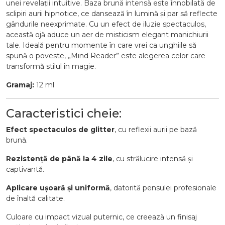
unei revelații intuitive. Baza brună intensă este înnobilată de
sclipiri aurii hipnotice, ce dansează în lumină și par să reflecte
gândurile neexprimate. Cu un efect de iluzie spectaculos,
această ojă aduce un aer de misticism elegant manichiurii
tale. Ideală pentru momente în care vrei ca unghiile să
spună o poveste, „Mind Reader” este alegerea celor care
transformă stilul în magie.
Gramaj:
12 ml
Caracteristici cheie:
Efect spectaculos de glitter
, cu reflexii aurii pe bază
brună.
Rezistență de până la 4 zile
, cu strălucire intensă și
captivantă.
Aplicare ușoară și uniformă
, datorită pensulei profesionale
de înaltă calitate.
Culoare cu impact vizual puternic, ce creează un finisaj