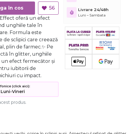
Adauga in cos
56
Livrare 24/48h
Luni – Sambata
 Effect oferă un efect
nd unghiile tale în
toare. Formula este
e de sclipici care creează
l, plin de farmec.✨ Pe
tă în glitter, unghiile
u un efect fermecător și
tru iubitorii de
ichiuri cu impact.
nice (click aici):
 Luni-Vineri
acest produs.
ti vechi, scrise în sclipiri aurii. Amestecul rafinat de glitter