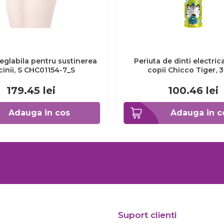
eglabila pentru sustinerea
Periuta de dinti electric
cinii, S CHC01154-7_S
copii Chicco Tiger, 
CHC1208511-7
179.45
lei
100.46
lei
Adauga in cos
Adauga in c
Suport clienti