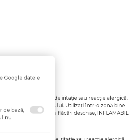
te Google datele
emâna copiilor În caz de iritație sau reacție alergică,
area vapourilor produsului. Utilizați într-o zonă bine
or de bază,
 la surse de căldură sau flăcări deschise, INFLAMABIL
ul nu
âna copiilor În caz de iritație sau reacție alergică,