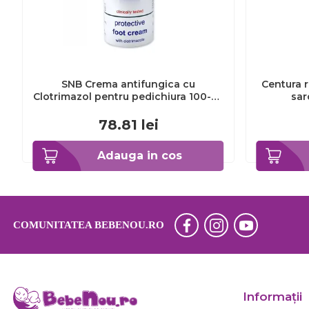
SNB Crema antifungica cu
Centura r
Clotrimazol pentru pedichiura 100-ml
sar
EXL359_918
78.81
lei
Adauga in cos
COMUNITATEA BEBENOU.RO
Informaţii