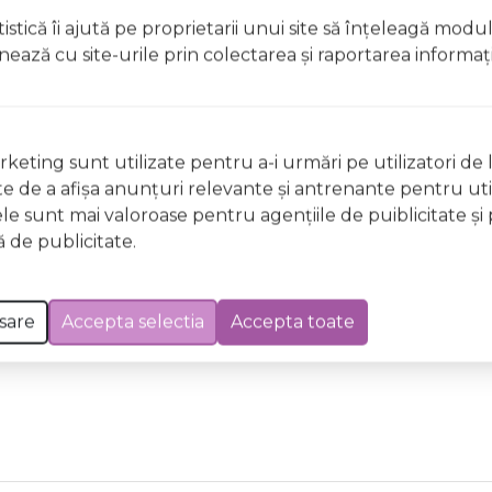
licați lacul pe unghii deteriorate sau fragile Evitați inhal
istică îi ajută pe proprietarii unui site să înţeleagă modu
ccidentală, consultați imediat un medic Evitați expunerea
ionează cu site-urile prin colectarea şi raportarea informaţi
 Excepții pentru care informațiile prezentate pot fi diferite față de cele ale 
forma în prealabil. În cazul apariției unor diferențe, prevalează informația de pe
keting sunt utilizate pentru a-i urmări pe utilizatori de l
ect IL02 Limited Truth Wild & Mild, 12ml a fost efectuată la data de 07.08.2026
ste de a afişa anunţuri relevante şi antrenante pentru util
ele sunt mai valoroase pentru agenţiile de puiblicitate şi 
 de publicitate.
sare
Accepta selectia
Accepta toate