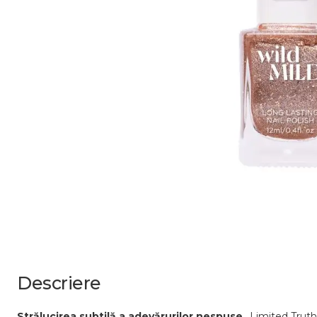
Descriere
Strălucirea subtilă a adevărurilor nespuse.
„Limited Truth”