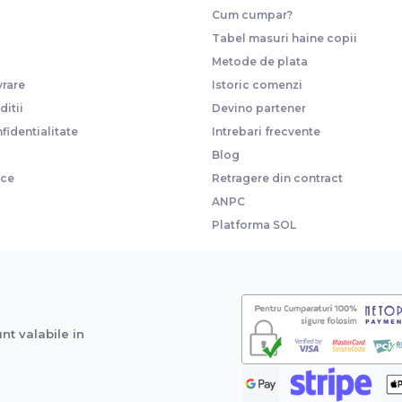
Cum cumpar?
Tabel masuri haine copii
Metode de plata
vrare
Istoric comenzi
itii
Devino partener
fidentialitate
Intrebari frecvente
Blog
ice
Retragere din contract
ANPC
Platforma SOL
unt valabile in