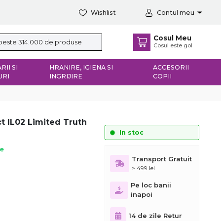
Wishlist
Contul meu
Cosul Meu
Cosul este gol
RII SI
HRANIRE, IGIENA SI
ACCESORII
URI
INGRIJIRE
COPII
ct IL02 Limited Truth
In stoc
ie
Transport Gratuit
> 499 lei
Pe loc banii
inapoi
14 de zile Retur