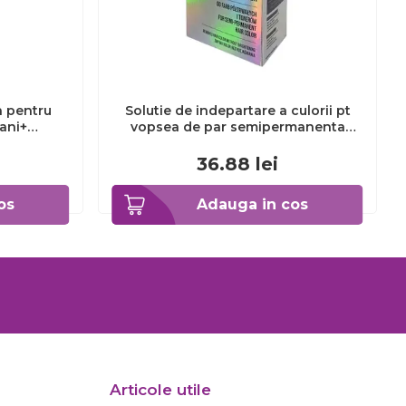
a pentru
Solutie de indepartare a culorii pt
3ani+
vopsea de par semipermanenta
Venita Hair Color Remover, 115ml 15
ml
36.88
lei
os
Adauga in cos
Articole utile