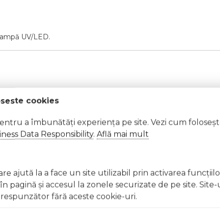
 lampă UV/LED.
oseste cookies
 soarelui.
pentru a îmbunătăți experiența pe site. Vezi cum foloseș
ness Data Responsibility
.
Află mai mult
t, clătiți imediat cu apă din abundență A nu se lăsa la înd
licați lacul pe unghii deteriorate sau fragile Evitați inhal
e ajută la a face un site utilizabil prin activarea funcţiil
ccidentală, consultați imediat un medic Evitați expunerea
 pagină şi accesul la zonele securizate de pe site. Site-
respunzător fără aceste cookie-uri.
t, clătiți imediat cu apă din abundențăA nu se lăsa la îndem