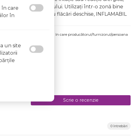
area vapourilor produsului. Utilizați într-o zonă bine
l în care
 la surse de căldură sau flăcări deschise, INFLAMABIL
ilor în
produsului comandat pot fi acelea în care producătorul/furnizorul/persoana
 etichetele produsului fizic.
a un site
izatorii
părţile
Scrie o recenzie
0 întrebări