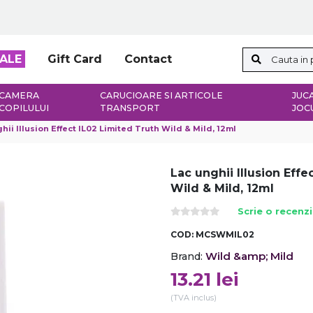
ALE
Gift Card
Contact
CAMERA
CARUCIOARE SI ARTICOLE
JUCA
COPILULUI
TRANSPORT
JOC
hii Illusion Effect IL02 Limited Truth Wild & Mild, 12ml
Lac unghii Illusion Effe
Wild & Mild, 12ml
Scrie o recenz
COD:
MCSWMIL02
Wild &amp; Mild
Brand:
13.21
lei
(TVA inclus)