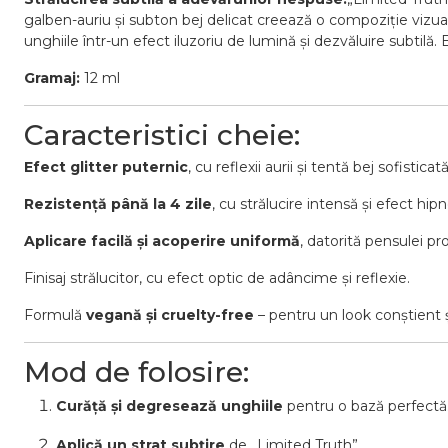
galben-auriu și subton bej delicat creează o compoziție vizual
unghiile într-un efect iluzoriu de lumină și dezvăluire subtilă
Gramaj:
12 ml
Caracteristici cheie:
Efect glitter puternic
, cu reflexii aurii și tentă bej sofisticată
Rezistență până la 4 zile
, cu strălucire intensă și efect hipn
Aplicare facilă și acoperire uniformă
, datorită pensulei pr
Finisaj strălucitor, cu efect optic de adâncime și reflexie.
Formulă
vegană și cruelty-free
– pentru un look conștient 
Mod de folosire:
Curăță și degresează unghiile
pentru o bază perfectă
Aplică un strat subțire
de „Limited Truth”.