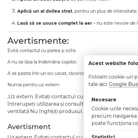
Aplică un al doilea strat
, pentru un plus de intensitate.
Lasă să se usuce complet la aer
– nu este nevoie de
Avertismente:
Evită contactul cu pielea și ochii.
A nu se lăsa la îndemâna copiilor.
Acest website fol
A se păstra într-un loc uscat, răcoros, ferit de lumina directă a
Folosim cookie-uri 
tale aici:
Google Busi
Numai pentru uz extern.
,Uz extern. Evitați contactul cu ochii. În caz de contac
Necesare
întrerupeți utilizarea și consultați un specialist Nu ap
Cookie-urile necesar
ventilată Nu înghițiți produsul. În caz de ingerare a
precum navigarea în
poate funcţiona co
Avertisment
Statistici
Uz extern. Evitați contactul cu ochii. În caz de contac