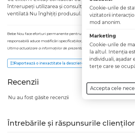
întrerupeți utilizarea și consultați un specialist Nu ap
Cookie-urile de stat
ventilată Nu înghițiți produsul. În caz de ingerare a
vizitatorii interacţ
mod anonim.
Bebe Nou face eforturi permanente pentru a păstra informațiile actualizate.
Marketing
responsabilă aduce modificări specificațiilor/etichetei acestuia, fără a ne in
Cookie-urile de mar
Ultima actualizare a informațiilor de prezentare pentru Lac unghii Illusion Eff
la altul. Intenţia e
individuali, aşadar 
Raportează o inexactitate la descriere
terţe care se ocupă
Recenzii
Accepta cele nece
Nu au fost găsite recenzii
Întrebările și răspunsurile clienților