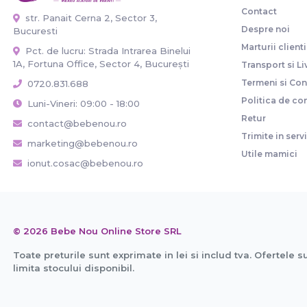
Contact
str. Panait Cerna 2, Sector 3,
Despre noi
Bucuresti
Marturii clienti
Pct. de lucru: Strada Intrarea Binelui
1A, Fortuna Office, Sector 4, București
Transport si Li
Termeni si Cond
0720.831.688
Politica de con
Luni-Vineri: 09:00 - 18:00
Retur
contact@bebenou.ro
Trimite in serv
marketing@bebenou.ro
Utile mamici
ionut.cosac@bebenou.ro
© 2026 Bebe Nou Online Store SRL
Toate preturile sunt exprimate in lei si includ tva. Ofertele s
limita stocului disponibil.