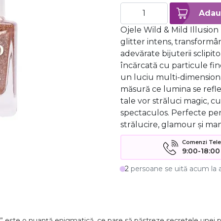
Ojele Wild & Mild Illusion
glitter intens, transformâ
adevărate bijuterii sclipi
încărcată cu particule fin
un luciu multi-dimensiona
măsură ce lumina se reflec
tale vor străluci magic, c
spectaculos. Perfecte pen
strălucire, glamour și man
Comenzi Telefo
9:00-18:00
2
persoane se uită acum la 
 este o nuanță enigmatică, ce pare să păstreze secretele unei poveș