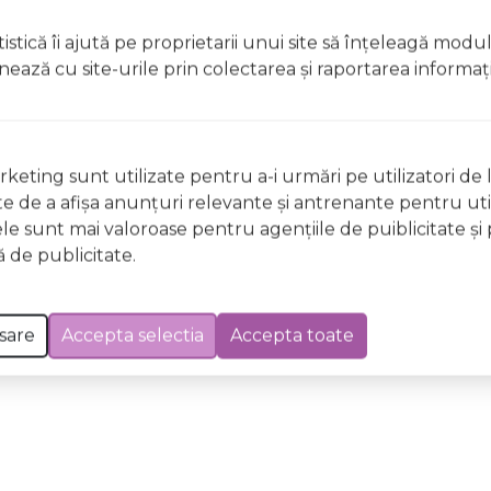
t, clătiți imediat cu apă din abundențăA nu se lăsa la îndem
istică îi ajută pe proprietarii unui site să înţeleagă modu
licați lacul pe unghii deteriorate sau fragile Evitați inhal
ionează cu site-urile prin colectarea şi raportarea informaţi
ccidentală, consultați imediat un medic Evitați expunerea
 Excepții pentru care informațiile prezentate pot fi diferite față de cele ale 
keting sunt utilizate pentru a-i urmări pe utilizatori de l
forma în prealabil. În cazul apariției unor diferențe, prevalează informația de pe
ste de a afişa anunţuri relevante şi antrenante pentru util
ng 0137 Magic Violence Wild & Mild, 12ml a fost efectuată la data de 07.08.2026
ele sunt mai valoroase pentru agenţiile de puiblicitate şi 
 de publicitate.
sare
Accepta selectia
Accepta toate