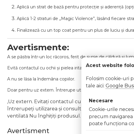
Aplică un strat de bază pentru protecție și aderență (opți
Aplică 1-2 straturi de „Magic Violence”, lăsând fiecare st
Finalizează cu un top coat pentru un plus de luciu și durab
Avertismente:
A se păstra într-un loc răcoros, ferit de surse de căldură și lum
Acest website fol
Evită contactul cu ochii și pielea iritată.
Folosim cookie-uri 
A nu se lăsa la îndemâna copiilor.
tale aici:
Google Busi
Doar pentru uz extern. Întrerupe utilizarea în caz de iritații.
Necesare
,Uz extern. Evitați contactul cu ochii. În caz de contac
întrerupeți utilizarea și consultați un specialist Nu ap
Cookie-urile necesar
ventilată Nu înghițiți produsul. În caz de ingerare a
precum navigarea în
poate funcţiona co
Avertisment