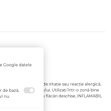
te Google datele
emâna copiilor În caz de iritație sau reacție alergică,
area vapourilor produsului. Utilizați într-o zonă bine
or de bază,
 la surse de căldură sau flăcări deschise, INFLAMABIL
ul nu