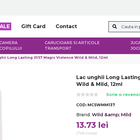
ALE
Gift Card
Contact
CAMERA
CARUCIOARE SI ARTICOLE
JUCA
COPILULUI
TRANSPORT
JOC
hii Long Lasting 0137 Magic Violence Wild & Mild, 12ml
Lac unghii Long Lastin
Wild & Mild, 12ml
Scrie o recenz
COD:
MCSWMM137
Wild &amp; Mild
Brand:
13.73
lei
(TVA inclus)