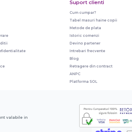
Suport clienti
Cum cumpar?
Tabel masuri haine copii
Metode de plata
vrare
Istoric comenzi
itii
Devino partener
fidentialitate
Intrebari frecvente
Blog
ice
Retragere din contract
ANPC
Platforma SOL
unt valabile in