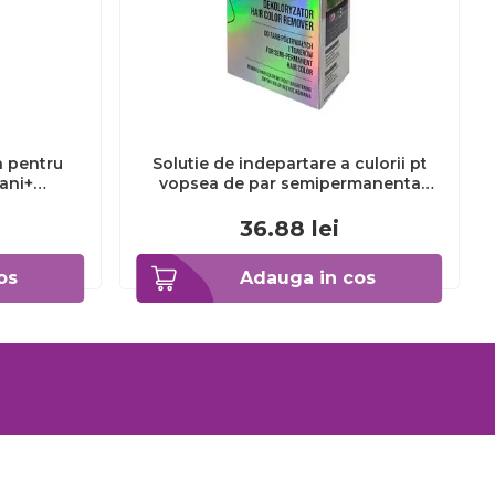
a pentru
Solutie de indepartare a culorii pt
3ani+
vopsea de par semipermanenta
Venita Hair Color Remover, 115ml 15
ml
36.88
lei
os
Adauga in cos