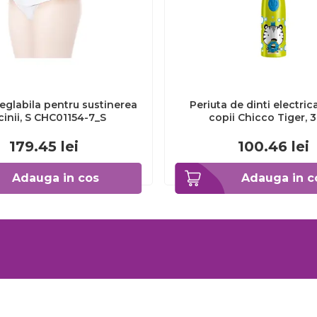
eglabila pentru sustinerea
Periuta de dinti electric
cinii, S CHC01154-7_S
copii Chicco Tiger, 
CHC1208511-7
179.45
lei
100.46
lei
Adauga in cos
Adauga in c