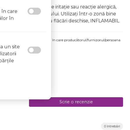
âna copiilor În caz de iritație sau reacție alergică,
l în care
area vapourilor produsului. Utilizați într-o zonă bine
ilor în
 la surse de căldură sau flăcări deschise, INFLAMABIL
produsului comandat pot fi acelea în care producătorul/furnizorul/persoana
a un site
 etichetele produsului fizic.
izatorii
părţile
Scrie o recenzie
0 întrebări