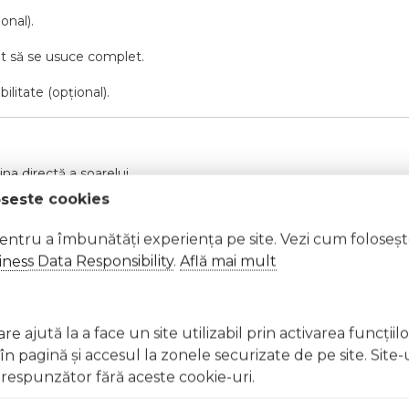
onal).
rat să se usuce complet.
ilitate (opțional).
ina directă a soarelui.
oseste cookies
pentru a îmbunătăți experiența pe site. Vezi cum foloseș
ness Data Responsibility
.
Află mai mult
t, clătiți imediat cu apă din abundență A nu se lăsa la înd
licați lacul pe unghii deteriorate sau fragile Evitați inhal
e ajută la a face un site utilizabil prin activarea funcţiil
ccidentală, consultați imediat un medic Evitați expunerea
 pagină şi accesul la zonele securizate de pe site. Site-
respunzător fără aceste cookie-uri.