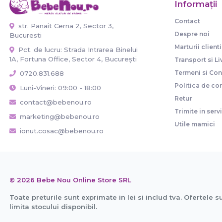
Informaţii
Contact
str. Panait Cerna 2, Sector 3,
Despre noi
Bucuresti
Marturii clienti
Pct. de lucru: Strada Intrarea Binelui
1A, Fortuna Office, Sector 4, București
Transport si Li
Termeni si Cond
0720.831.688
Politica de con
Luni-Vineri: 09:00 - 18:00
Retur
contact@bebenou.ro
Trimite in serv
marketing@bebenou.ro
Utile mamici
ionut.cosac@bebenou.ro
© 2026 Bebe Nou Online Store SRL
Toate preturile sunt exprimate in lei si includ tva. Ofertele s
limita stocului disponibil.