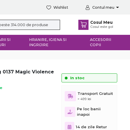
Wishlist
Contul meu
Cosul Meu
Cosul este gol
RII SI
HRANIRE, IGIENA SI
ACCESORII
URI
INGRIJIRE
COPII
g 0137 Magic Violence
In stoc
ie
Transport Gratuit
> 499 lei
Pe loc banii
inapoi
14 de zile Retur