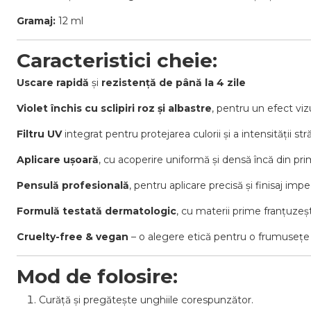
Gramaj:
12 ml
Caracteristici cheie:
Uscare rapidă
și
rezistență de până la 4 zile
Violet închis cu sclipiri roz și albastre
, pentru un efect vi
Filtru UV
integrat pentru protejarea culorii și a intensității străl
Aplicare ușoară
, cu acoperire uniformă și densă încă din pri
Pensulă profesională
, pentru aplicare precisă și finisaj impe
Formulă testată dermatologic
, cu materii prime franțuzeșt
Cruelty-free & vegan
– o alegere etică pentru o frumusețe
Mod de folosire:
Curăță și pregătește unghiile corespunzător.