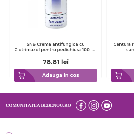
SNB Crema antifungica cu
Centura r
Clotrimazol pentru pedichiura 100-ml
sar
EXL359_918
78.81
lei
Adauga in cos
COMUNITATEA BEBENOU.RO