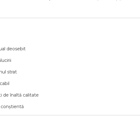
zual deosebit
ucirii
mul strat
cabil
i de înaltă calitate
 conștientă