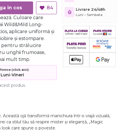
Adauga in cos
84
Livrare 24/48h
Luni – Sambata
nează. Culoare care
ii Wild&Mild Long-
cios, aplicare uniformă și
ciobire și estompare.
V pentru strălucire
tru unghii frumoase,
ai mult timp.
nice (click aici):
 Luni-Vineri
acest produs.
z. Această ojă transformă manichiura într-o vrajă vizuală,
i ca stilul tău să respire mister și eleganță, „Magic
 un look care spune o poveste.