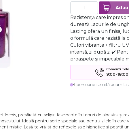
Rezistență care impresio
durează.Lacurile de ungh
Lasting oferă un finisaj lu
o formulă care rezistă la 
Culori vibrante + filtru U
intensă, zi după zi.✔️ Pen
proaspete și impecabile m
Comenzi Telefo
9:00-18:00
4
persoane se uită acum la 
închis, presărată cu sclipiri fascinante în tonuri de albastru și ro
utului. Ideală pentru serile speciale sau pentru zilele în care vre
ament mistic. Lasă-te vrăjită de reflexele sale hipnotice și poartă