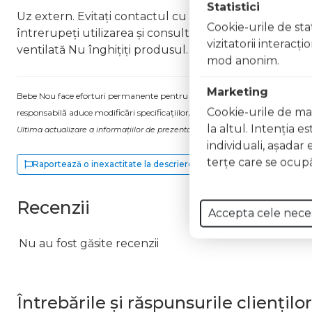
Statistici
Uz extern. Evitați contactul cu ochii. În caz de contac
Cookie-urile de stat
întrerupeți utilizarea și consultați un specialist Nu ap
vizitatorii interacţ
ventilată Nu înghițiți produsul. În caz de ingerare a
mod anonim.
Marketing
Bebe Nou face eforturi permanente pentru a păstra informațiile actualizate.
Cookie-urile de mar
responsabilă aduce modificări specificațiilor/etichetei acestuia, fără a ne in
la altul. Intenţia e
Ultima actualizare a informațiilor de prezentare pentru Lac unghii Long Lasti
individuali, aşadar 
terţe care se ocupă
Raportează o inexactitate la descriere
Recenzii
Accepta cele nece
Nu au fost găsite recenzii
Întrebările și răspunsurile clienților