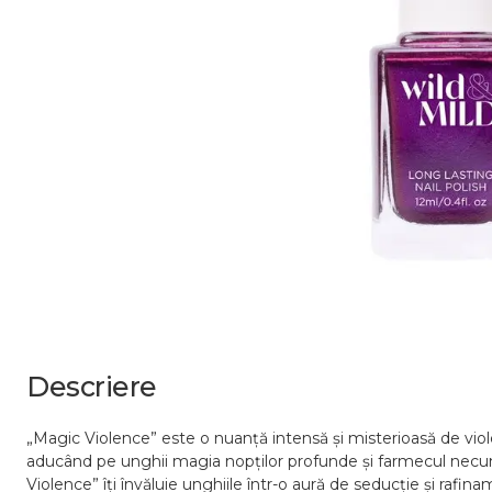
Descriere
„Magic Violence” este o nuanță intensă și misterioasă de violet 
aducând pe unghii magia nopților profunde și farmecul necunosc
Violence” îți învăluie unghiile într-o aură de seducție și rafin