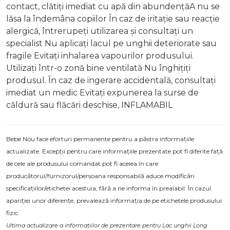
contact, clătiți imediat cu apă din abundențăA nu se
lăsa la îndemâna copiilor În caz de iritație sau reacție
alergică, întrerupeți utilizarea și consultați un
specialist Nu aplicați lacul pe unghii deteriorate sau
fragile Evitați inhalarea vapourilor produsului.
Utilizați într-o zonă bine ventilată Nu înghițiți
produsul. În caz de ingerare accidentală, consultați
imediat un medic Evitați expunerea la surse de
căldură sau flăcări deschise, INFLAMABIL
Bebe Nou face eforturi permanente pentru a păstra informațiile
actualizate. Excepții pentru care informațiile prezentate pot fi diferite față
de cele ale produsului comandat pot fi acelea în care
producătorul/furnizorul/persoana responsabilă aduce modificări
specificațiilor/etichetei acestuia, fără a ne informa în prealabil. În cazul
apariției unor diferențe, prevalează informația de pe etichetele produsului
fizic.
Ultima actualizare a informațiilor de prezentare pentru Lac unghii Long