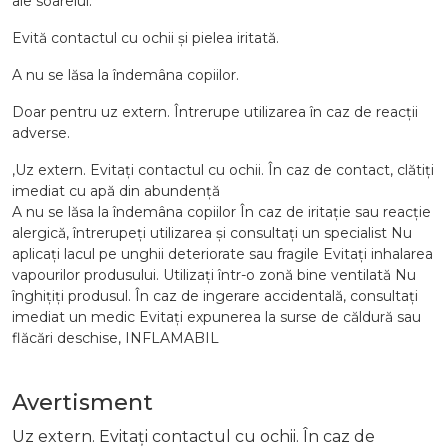
ale soarelui.
Evită contactul cu ochii și pielea iritată.
A nu se lăsa la îndemâna copiilor.
Doar pentru uz extern. Întrerupe utilizarea în caz de reacții
adverse.
,Uz extern. Evitați contactul cu ochii. În caz de contact, clătiți
imediat cu apă din abundență
A nu se lăsa la îndemâna copiilor În caz de iritație sau reacție
alergică, întrerupeți utilizarea și consultați un specialist Nu
aplicați lacul pe unghii deteriorate sau fragile Evitați inhalarea
vapourilor produsului. Utilizați într-o zonă bine ventilată Nu
înghițiți produsul. În caz de ingerare accidentală, consultați
imediat un medic Evitați expunerea la surse de căldură sau
flăcări deschise, INFLAMABIL
Avertisment
Uz extern. Evitați contactul cu ochii. În caz de