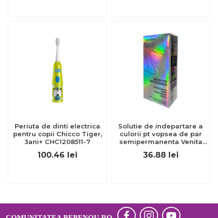
Periuta de dinti electrica
Solutie de indepartare a
pentru copii Chicco Tiger,
culorii pt vopsea de par
3ani+ CHC1208511-7
semipermanenta Venita
Hair Color Remover, 115ml
100.46
lei
36.88
lei
15 ml
COMUNITATEA BEBENOU.RO