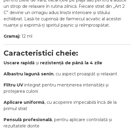
pentru zilele de vară, vacanțele pe plajă sau pentru a aduce
un strop de relaxare în rutina zilnică. Fiecare strat din „Art 2
C” devine un omagiu adus liniștii interioare și stilului
echilibrat. Lasă-te cuprinsă de farmecul acvatic al acestei
nuanțe și exprimă-ți spiritul pașnic și reîmprospătat.
Gramaj:
12 ml
Caracteristici cheie:
Uscare rapidă
și
rezistență de până la 4 zile
Albastru lagună senin
, cu aspect proaspăt și relaxant
Filtru UV
integrat pentru menținerea intensității și
protejarea culorii
Aplicare uniformă
, cu acoperire impecabilă încă de la
primul strat
Pensulă profesională
, pentru aplicare controlată și
rezultatele dorite