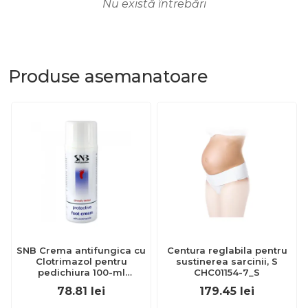
Nu există întrebări
Produse
asemanatoare
SNB Crema antifungica cu
Centura reglabila pentru
Clotrimazol pentru
sustinerea sarcinii, S
pedichiura 100-ml
CHC01154-7_S
EXL359_918
78.81
lei
179.45
lei