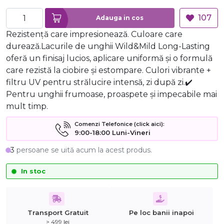
107
Adauga in cos
Rezistență care impresionează. Culoare care
durează.Lacurile de unghii Wild&Mild Long-Lasting
oferă un finisaj lucios, aplicare uniformă și o formulă
care rezistă la ciobire și estompare. Culori vibrante +
filtru UV pentru strălucire intensă, zi după zi.✔️
Pentru unghii frumoase, proaspete și impecabile mai
mult timp.
Comenzi Telefonice (click aici):
9:00-18:00 Luni-Vineri
3
persoane se uită acum la acest produs.
In stoc
Transport Gratuit
Pe loc banii inapoi
> 499 lei