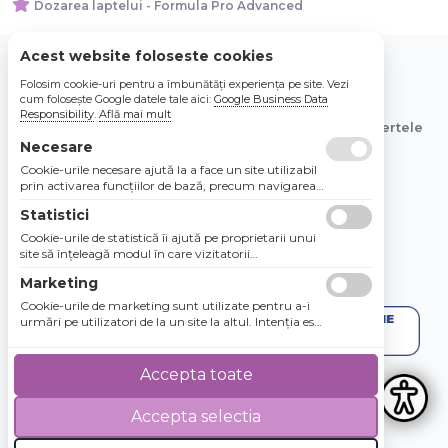
Dozarea laptelui - Formula Pro Advanced
Acest website foloseste cookies
Folosim cookie-uri pentru a îmbunătăți experiența pe site. Vezi
© 2026 Bebe Nou Online Store SRL
cum folosește Google datele tale aici:
Google Business Data
Responsibility
.
Află mai mult
Toate preturile sunt exprimate in lei si includ tva. Ofertele
sunt valabile in limita stocului disponibil.
Necesare
Cookie-urile necesare ajută la a face un site utilizabil
prin activarea funcţiilor de bază, precum navigarea
în pagină şi accesul la zonele securizate de pe site.
Statistici
Site-ul nu poate funcţiona corespunzător fără aceste
cookie-uri.
Cookie-urile de statistică îi ajută pe proprietarii unui
site să înţeleagă modul în care vizitatorii
interacţionează cu site-urile prin colectarea şi
Marketing
raportarea informaţiilor în mod anonim.
Cookie-urile de marketing sunt utilizate pentru a-i
urmări pe utilizatori de la un site la altul. Intenţia este
de a afişa anunţuri relevante şi antrenante pentru
utilizatorii individuali, aşadar ele sunt mai valoroase
pentru agenţiile de puiblicitate şi părţile terţe care se
Accepta toate
ocupă de publicitate.
Accepta selectia
4.8 / 5
★★★★★