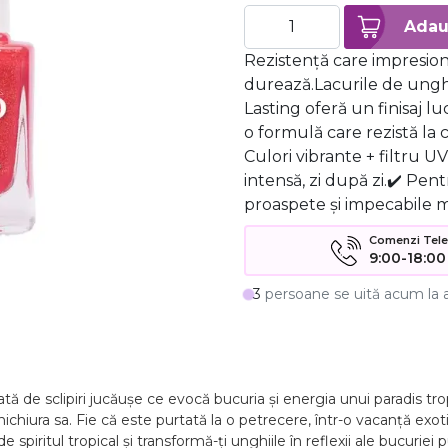
Rezistență care impresio
durează.Lacurile de ungh
Lasting oferă un finisaj lu
o formulă care rezistă la 
Culori vibrante + filtru U
intensă, zi după zi.✔️ Pen
proaspete și impecabile m
Comenzi Telefo
9:00-18:00
3
persoane se uită acum la 
tă de sclipiri jucăușe ce evocă bucuria și energia unui paradis tr
chiura sa. Fie că este purtată la o petrecere, într-o vacanță exotică
spiritul tropical și transformă-ți unghiile în reflexii ale bucuriei p