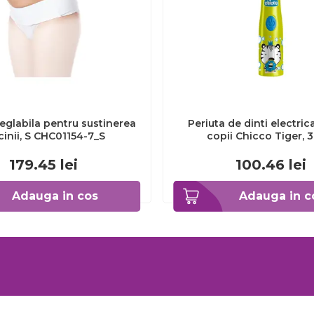
eglabila pentru sustinerea
Periuta de dinti electric
cinii, S CHC01154-7_S
copii Chicco Tiger, 
CHC1208511-7
179.45
lei
100.46
lei
Adauga in cos
Adauga in c