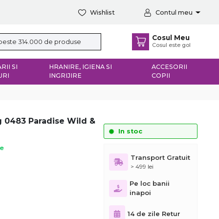
Wishlist
Contul meu
Cosul Meu
Cosul este gol
RII SI
HRANIRE, IGIENA SI
ACCESORII
URI
INGRIJIRE
COPII
g 0483 Paradise Wild &
In stoc
ie
Transport Gratuit
> 499 lei
Pe loc banii
inapoi
14 de zile Retur