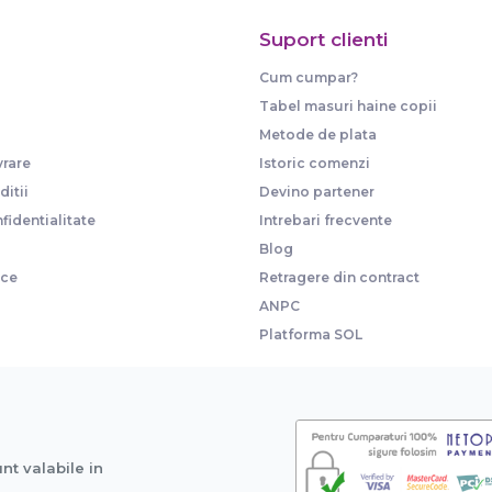
Suport clienti
Cum cumpar?
Tabel masuri haine copii
Metode de plata
vrare
Istoric comenzi
itii
Devino partener
fidentialitate
Intrebari frecvente
Blog
ice
Retragere din contract
ANPC
Platforma SOL
unt valabile in