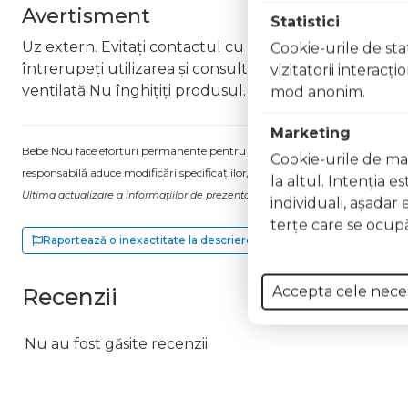
Avertisment
Statistici
Uz extern. Evitați contactul cu ochii. În caz de contac
Cookie-urile de stat
întrerupeți utilizarea și consultați un specialist Nu ap
vizitatorii interacţ
ventilată Nu înghițiți produsul. În caz de ingerare a
mod anonim.
Marketing
Bebe Nou face eforturi permanente pentru a păstra informațiile actualizate.
Cookie-urile de mar
responsabilă aduce modificări specificațiilor/etichetei acestuia, fără a ne in
la altul. Intenţia e
Ultima actualizare a informațiilor de prezentare pentru Lac unghii Long Lasti
individuali, aşadar 
terţe care se ocupă
Raportează o inexactitate la descriere
Accepta cele nece
Recenzii
Nu au fost găsite recenzii