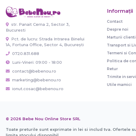
Informaţii
Contact
str. Panait Cerna 2, Sector 3,
Despre noi
Bucuresti
Marturii clienti
Pct. de lucru: Strada Intrarea Binelui
1A, Fortuna Office, Sector 4, București
Transport si Li
Termeni si Cond
0720.831.688
Politica de con
Luni-Vineri: 09:00 - 18:00
Retur
contact@bebenou.ro
Trimite in serv
marketing@bebenou.ro
Utile mamici
ionut.cosac@bebenou.ro
© 2026 Bebe Nou Online Store SRL
Toate preturile sunt exprimate in lei si includ tva. Ofertele s
limita stocului disponibil.