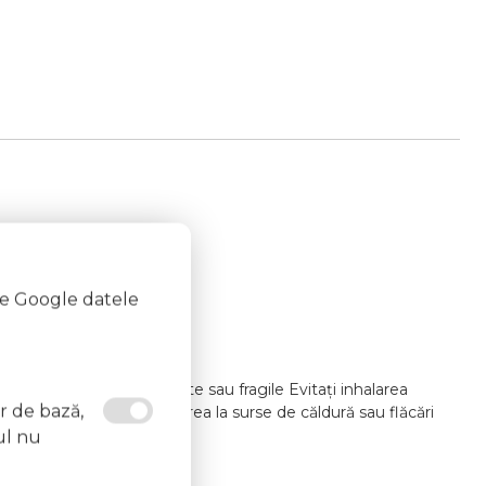
te Google datele
i lacul pe unghii deteriorate sau fragile Evitați inhalarea
or de bază,
at un medic Evitați expunerea la surse de căldură sau flăcări
ul nu