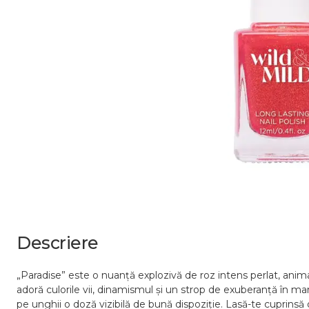
Descriere
„Paradise” este o nuanță explozivă de roz intens perlat, anima
adoră culorile vii, dinamismul și un strop de exuberanță în mani
pe unghii o doză vizibilă de bună dispoziție. Lasă-te cuprinsă de 