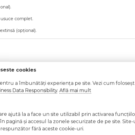
onal).
se usuce complet.
extinsă (opțional).
oseste cookies
pentru a îmbunătăți experiența pe site. Vezi cum foloseș
ness Data Responsibility
.
Află mai mult
eplăcute.
iți imediat cu apă din abundență
lergică, întrerupeți utilizarea și consultați un specialist Nu aplicaț
e ajută la a face un site utilizabil prin activarea funcţiil
nghițiți produsul. În caz de ingerare accidentală, consultați imedi
 pagină şi accesul la zonele securizate de pe site. Site-
respunzător fără aceste cookie-uri.