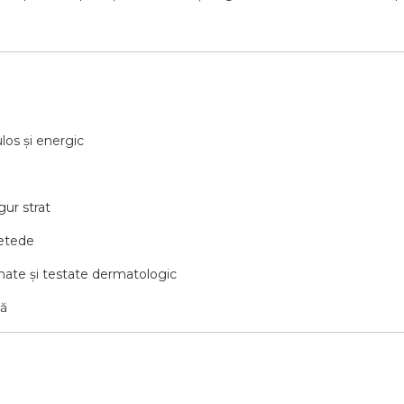
los și energic
gur strat
netede
onate și testate dermatologic
tă