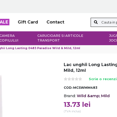
ALE
Gift Card
Contact
CAMERA
CARUCIOARE SI ARTICOLE
JUCA
COPILULUI
TRANSPORT
JOC
hii Long Lasting 0483 Paradise Wild & Mild, 12ml
Lac unghii Long Lastin
Mild, 12ml
Scrie o recenz
COD:
MCSWMM483
Wild &amp; Mild
Brand:
13.73
lei
(TVA inclus)