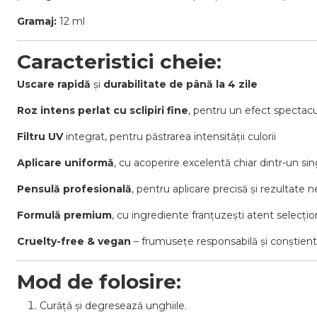
Gramaj:
12 ml
Caracteristici cheie:
Uscare rapidă
și
durabilitate de până la 4 zile
Roz intens perlat cu sclipiri fine
, pentru un efect spectacu
Filtru UV
integrat, pentru păstrarea intensității culorii
Aplicare uniformă
, cu acoperire excelentă chiar dintr-un sin
Pensulă profesională
, pentru aplicare precisă și rezultate 
Formulă premium
, cu ingrediente franțuzești atent selecți
Cruelty-free & vegan
– frumusețe responsabilă și conștien
Mod de folosire:
Curăță și degresează unghiile.