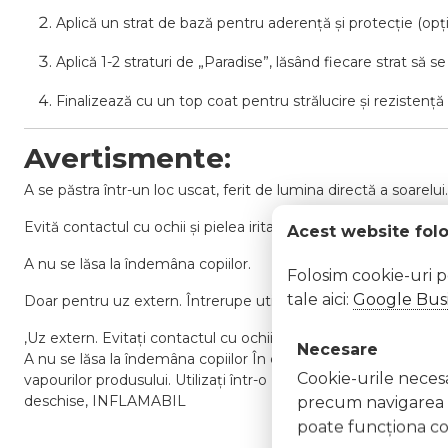
Aplică un strat de bază pentru aderență și protecție (opți
Aplică 1-2 straturi de „Paradise”, lăsând fiecare strat să 
Finalizează cu un top coat pentru strălucire și rezistență 
Avertismente:
A se păstra într-un loc uscat, ferit de lumina directă a soarelui.
Evită contactul cu ochii și pielea iritată.
Acest website fol
A nu se lăsa la îndemâna copiilor.
Folosim cookie-uri 
tale aici:
Google Busi
Doar pentru uz extern. Întrerupe utilizarea în caz de reacții n
,Uz extern. Evitați contactul cu ochii. În caz de contact, clăt
Necesare
A nu se lăsa la îndemâna copiilor În caz de iritație sau reacție a
Cookie-urile necesar
vapourilor produsului. Utilizați într-o zonă bine ventilată Nu î
deschise, INFLAMABIL
precum navigarea în
poate funcţiona co