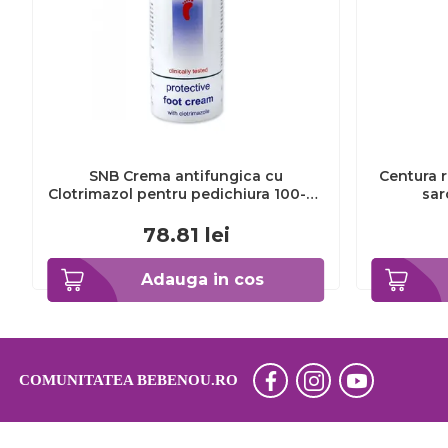
SNB Crema antifungica cu
Centura r
Clotrimazol pentru pedichiura 100-ml
sar
EXL359_918
78.81
lei
Adauga in cos
COMUNITATEA BEBENOU.RO