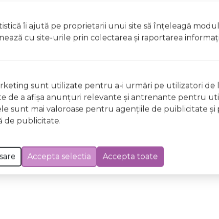
t, clătiți imediat cu apă din abundențăA nu se lăsa la îndem
istică îi ajută pe proprietarii unui site să înţeleagă modu
licați lacul pe unghii deteriorate sau fragile Evitați inhal
ionează cu site-urile prin colectarea şi raportarea informaţi
ccidentală, consultați imediat un medic Evitați expunerea
 Excepții pentru care informațiile prezentate pot fi diferite față de cele ale 
keting sunt utilizate pentru a-i urmări pe utilizatori de l
forma în prealabil. În cazul apariției unor diferențe, prevalează informația de pe
ste de a afişa anunţuri relevante şi antrenante pentru util
ng 0483 Paradise Wild & Mild, 12ml a fost efectuată la data de 09.08.2026
ele sunt mai valoroase pentru agenţiile de puiblicitate şi 
 de publicitate.
sare
Accepta selectia
Accepta toate