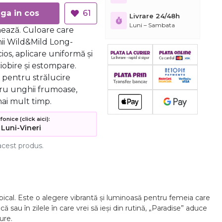
Adauga in cos
61
Livrare 24/48h
Luni – Sambata
nează. Culoare care
ii Wild&Mild Long-
cios, aplicare uniformă și
ciobire și estompare.
V pentru strălucire
tru unghii frumoase,
ai mult timp.
nice (click aici):
 Luni-Vineri
acest produs.
opical. Este o alegere vibrantă și luminoasă pentru femeia care
 sau în zilele în care vrei să ieși din rutină, „Paradise” aduce
ure.