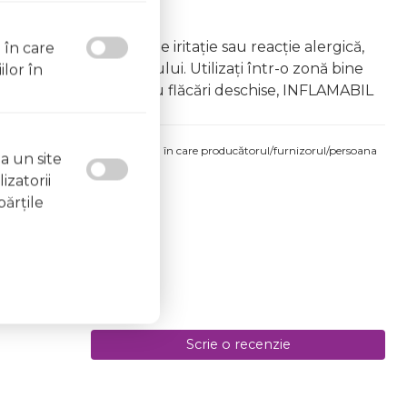
âna copiilor În caz de iritație sau reacție alergică,
l în care
area vapourilor produsului. Utilizați într-o zonă bine
ilor în
 la surse de căldură sau flăcări deschise, INFLAMABIL
produsului comandat pot fi acelea în care producătorul/furnizorul/persoana
a un site
 etichetele produsului fizic.
izatorii
părţile
Scrie o recenzie