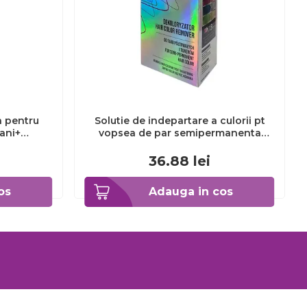
a pentru
Solutie de indepartare a culorii pt
3ani+
vopsea de par semipermanenta
Venita Hair Color Remover, 115ml 15
ml
36.88
lei
os
Adauga in cos