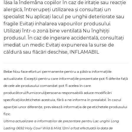
lăsa la îndemâna copiilor În caz de iritație sau reacție
alergică, întrerupeți utilizarea și consultați un
specialist Nu aplicați lacul pe unghii deteriorate sau
fragile Evitați inhalarea vapourilor produsului.
Utilizați într-o zonă bine ventilată Nu înghițiți
produsul. În caz de ingerare accidentală, consultați
imediat un medic Evitați expunerea la surse de
căldură sau flăcări deschise, INFLAMABIL
Bebe Nou face eforturi permanente pentru a păstra informațiile
actualizate. Excepții pentru care informațiile prezentate pot fi diferite față
de cele ale produsului comandat pot fi acelea în care
producătorul/furnizorul/persoana responsabilă aduce modificări
specificațiilor/etichetei acestuia, fără a ne informa în prealabil. În cazul
apariției unor diferențe, prevalează informația de pe etichetele produsului
fizic.
Ultima actualizare a informațiilor de prezentare pentru Lac unghii Long
Lasting 0692 Holy Cow! Wild & Mild, 12ml a fost efectuată la data de