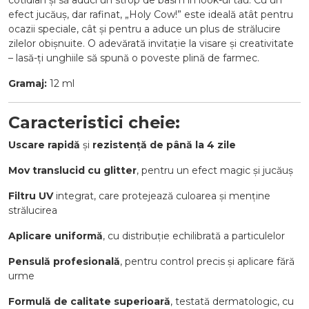
cotidian și să aduci un strop de basm în look-ul tău. Cu un
efect jucăuș, dar rafinat, „Holy Cow!” este ideală atât pentru
ocazii speciale, cât și pentru a aduce un plus de strălucire
zilelor obișnuite. O adevărată invitație la visare și creativitate
– lasă-ți unghiile să spună o poveste plină de farmec.
Gramaj:
12 ml
Caracteristici cheie:
Uscare rapidă
și
rezistență de până la 4 zile
Mov translucid cu glitter
, pentru un efect magic și jucăuș
Filtru UV
integrat, care protejează culoarea și menține
strălucirea
Aplicare uniformă
, cu distribuție echilibrată a particulelor
Pensulă profesională
, pentru control precis și aplicare fără
urme
Formulă de calitate superioară
, testată dermatologic, cu