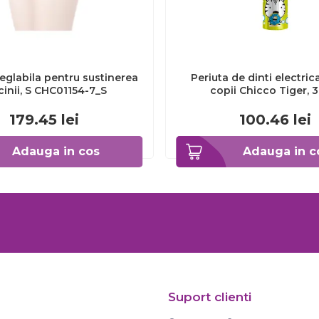
eglabila pentru sustinerea
Periuta de dinti electric
cinii, S CHC01154-7_S
copii Chicco Tiger, 
CHC1208511-7
179.45
lei
100.46
lei
Adauga in cos
Adauga in c
Suport clienti