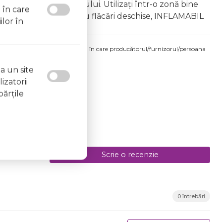
area vapourilor produsului. Utilizați într-o zonă bine
l în care
 la surse de căldură sau flăcări deschise, INFLAMABIL
ilor în
produsului comandat pot fi acelea în care producătorul/furnizorul/persoana
 etichetele produsului fizic.
a un site
izatorii
părţile
Scrie o recenzie
0 întrebări