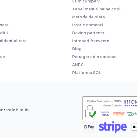
Cum cumpar?
Tabel masuri haine copii
Metode de plata
vrare
Istoric comenzi
itii
Devino partener
fidentialitate
Intrebari frecvente
Blog
ice
Retragere din contract
ANPC
Platforma SOL
unt valabile in