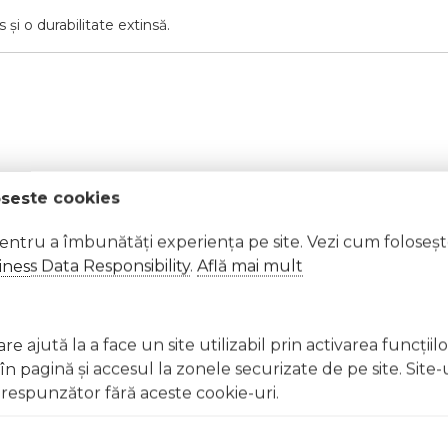
 și o durabilitate extinsă.
mperaturi ridicate.
oseste cookies
pentru a îmbunătăți experiența pe site. Vezi cum foloseș
ina directă, cu capacul bine închis.
ness Data Responsibility
.
Află mai mult
t, clătiți imediat cu apă din abundență A nu se lăsa la înd
licați lacul pe unghii deteriorate sau fragile Evitați inhal
e ajută la a face un site utilizabil prin activarea funcţiil
ccidentală, consultați imediat un medic Evitați expunerea
 pagină şi accesul la zonele securizate de pe site. Site-
respunzător fără aceste cookie-uri.
t, clătiți imediat cu apă din abundențăA nu se lăsa la îndem