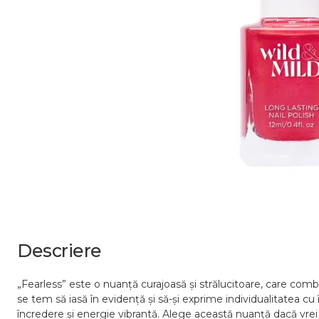
Descriere
„Fearless” este o nuanță curajoasă și strălucitoare, care com
se tem să iasă în evidență și să-și exprime individualitatea cu î
încredere și energie vibrantă. Alege această nuanță dacă vrei c