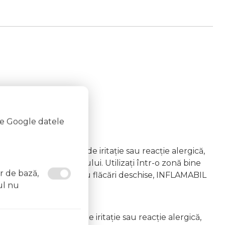
te Google datele
emâna copiilor În caz de iritație sau reacție alergică,
area vapourilor produsului. Utilizați într-o zonă bine
or de bază,
 la surse de căldură sau flăcări deschise, INFLAMABIL
ul nu
âna copiilor În caz de iritație sau reacție alergică,