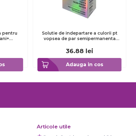
a pentru
Solutie de indepartare a culorii pt
3ani+
vopsea de par semipermanenta
Venita Hair Color Remover, 115ml 15
ml
36.88
lei
os
Adauga in cos
Articole utile