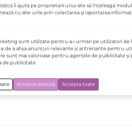
licați lacul pe unghii deteriorate sau fragile Evitați inhal
istică îi ajută pe proprietarii unui site să înţeleagă modu
ccidentală, consultați imediat un medic Evitați expunerea
ionează cu site-urile prin colectarea şi raportarea informaţi
 Excepții pentru care informațiile prezentate pot fi diferite față de cele ale 
forma în prealabil. În cazul apariției unor diferențe, prevalează informația de pe
keting sunt utilizate pentru a-i urmări pe utilizatori de l
ng 0949 Fearless Wild & Mild, 12ml a fost efectuată la data de 06.08.2026
ste de a afişa anunţuri relevante şi antrenante pentru util
ele sunt mai valoroase pentru agenţiile de puiblicitate şi 
 de publicitate.
sare
Accepta selectia
Accepta toate