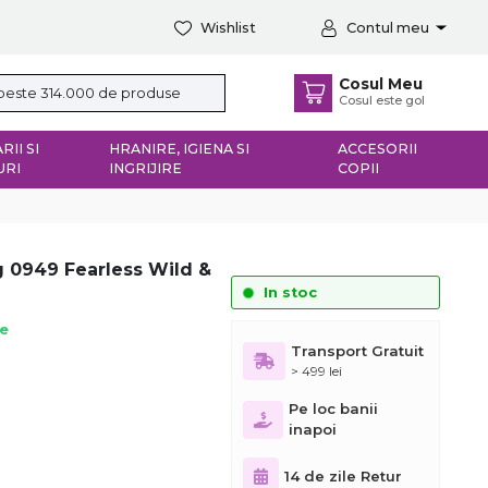
Wishlist
Contul meu
Cosul Meu
Cosul este gol
RII SI
HRANIRE, IGIENA SI
ACCESORII
URI
INGRIJIRE
COPII
g 0949 Fearless Wild &
In stoc
ie
Transport Gratuit
> 499 lei
Pe loc banii
inapoi
14 de zile Retur