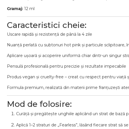
Gramaj:
12 ml
Caracteristici cheie:
Uscare rapidă și rezistență de până la 4 zile
Nuanță perlată cu subtonuri hot pink și particule sclipitoare, 
Aplicare ușoară și acoperire uniformă chiar dintr-un singur str
Pensulă profesională pentru precizie și rezultate impecabile
Produs vegan și cruelty-free – creat cu respect pentru viață 
Formula premium, realizată din materii prime franțuzești ate
Mod de folosire:
Curăță și pregătește unghiile aplicând un strat de bază p
Aplică 1–2 straturi de „Fearless”, lăsând fiecare strat să 