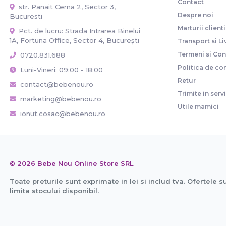
Contact
str. Panait Cerna 2, Sector 3,
Despre noi
Bucuresti
Marturii clienti
Pct. de lucru: Strada Intrarea Binelui
1A, Fortuna Office, Sector 4, București
Transport si Li
Termeni si Cond
0720.831.688
Politica de con
Luni-Vineri: 09:00 - 18:00
Retur
contact@bebenou.ro
Trimite in serv
marketing@bebenou.ro
Utile mamici
ionut.cosac@bebenou.ro
© 2026 Bebe Nou Online Store SRL
Toate preturile sunt exprimate in lei si includ tva. Ofertele s
limita stocului disponibil.