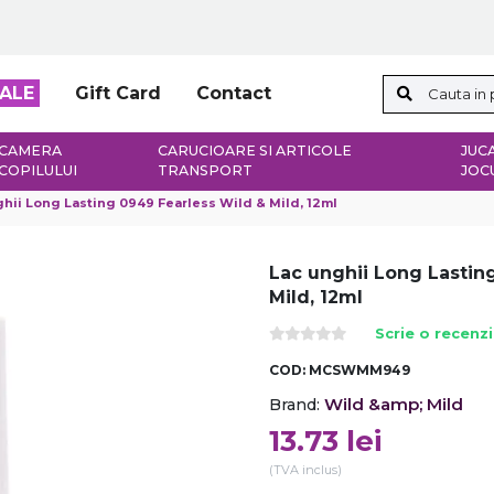
ALE
Gift Card
Contact
CAMERA
CARUCIOARE SI ARTICOLE
JUCA
COPILULUI
TRANSPORT
JOC
hii Long Lasting 0949 Fearless Wild & Mild, 12ml
Lac unghii Long Lastin
Mild, 12ml
Scrie o recenz
COD:
MCSWMM949
Wild &amp; Mild
Brand:
13.73
lei
(TVA inclus)