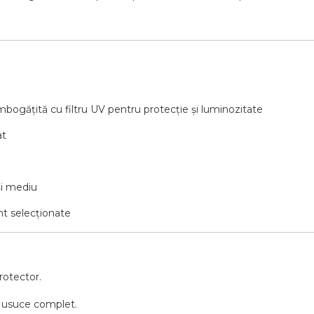
îmbogățită cu filtru UV pentru protecție și luminozitate
at
și mediu
nt selecționate
rotector.
se usuce complet.