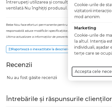
întrerupeți utilizarea și consultați un specialist Nu ap
Cookie-urile de stat
ventilată Nu înghițiți produsul. În caz de ingerare a
vizitatorii interacţ
mod anonim.
Bebe Nou face eforturi permanente pentru a păstra informațiile actualizate.
Marketing
responsabilă aduce modificări specificațiilor/etichetei acestuia, fără a ne in
Cookie-urile de mar
Ultima actualizare a informațiilor de prezentare pentru Lac unghii Long Lasti
la altul. Intenţia e
individuali, aşadar 
Raportează o inexactitate la descriere
terţe care se ocupă
Recenzii
Accepta cele nece
Nu au fost găsite recenzii
Întrebările și răspunsurile clienților