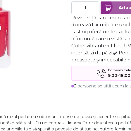
Rezistență care impresio
durează.Lacurile de ungh
Lasting oferă un finisaj lu
o formulă care rezistă la 
Culori vibrante + filtru U
intensă, zi după zi.✔️ Pen
proaspete și impecabile m
Comenzi Telefo
9:00-18:00
3
persoane se uită acum la 
bină rozul perlat cu subtonuri intense de fucsia și accente sclipi
ndrăzneală și stil. Cu un contrast dinamic între delicatețea perlată
a unghiile tale să spună o poveste de atitudine, putere feminină și