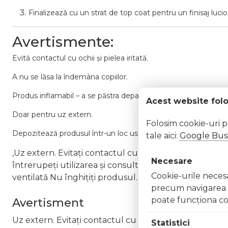
Finalizează cu un strat de top coat pentru un finisaj lucios
Avertismente:
Evită contactul cu ochii și pielea iritată.
A nu se lăsa la îndemâna copiilor.
Produs inflamabil – a se păstra departe de surse de foc sau te
Acest website fol
Doar pentru uz extern.
Folosim cookie-uri 
Depozitează produsul într-un loc uscat, răcoros și ferit de lum
tale aici:
Google Busi
,Uz extern. Evitați contactul cu ochii. În caz de contac
Necesare
întrerupeți utilizarea și consultați un specialist Nu ap
Cookie-urile necesar
ventilată Nu înghițiți produsul. În caz de ingerare a
precum navigarea în
poate funcţiona co
Avertisment
Uz extern. Evitați contactul cu ochii. În caz de contac
Statistici