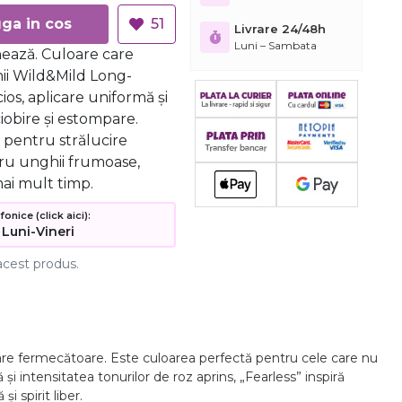
Adauga in cos
51
Livrare 24/48h
Luni – Sambata
nează. Culoare care
ii Wild&Mild Long-
cios, aplicare uniformă și
ciobire și estompare.
V pentru strălucire
tru unghii frumoase,
ai mult timp.
nice (click aici):
 Luni-Vineri
acest produs.
toare fermecătoare. Este culoarea perfectă pentru cele care nu
 și intensitatea tonurilor de roz aprins, „Fearless” inspiră
 spirit liber.