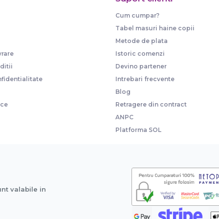
Cum cumpar?
Tabel masuri haine copii
Metode de plata
vrare
Istoric comenzi
itii
Devino partener
fidentialitate
Intrebari frecvente
Blog
ice
Retragere din contract
ANPC
Platforma SOL
unt valabile in