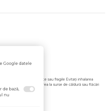
te Google datele
i lacul pe unghii deteriorate sau fragile Evitați inhalarea
at un medic Evitați expunerea la surse de căldură sau flăcări
or de bază,
ul nu