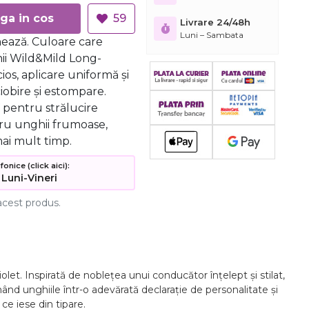
Adauga in cos
59
Livrare 24/48h
Luni – Sambata
nează. Culoare care
ii Wild&Mild Long-
cios, aplicare uniformă și
ciobire și estompare.
V pentru strălucire
tru unghii frumoase,
ai mult timp.
nice (click aici):
 Luni-Vineri
acest produs.
olet. Inspirată de noblețea unui conducător înțelept și stilat,
mând unghiile într-o adevărată declarație de personalitate și
ce iese din tipare.