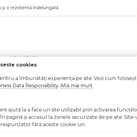
 și o rezistență îndelungată.
mperaturi ridicate.
oseste cookies
pentru a îmbunătăți experiența pe site. Vezi cum foloseș
it de lumina directă a soarelui.
ness Data Responsibility
.
Află mai mult
iți imediat cu apă din abundență
lergică, întrerupeți utilizarea și consultați un specialist Nu aplicaț
nghițiți produsul. În caz de ingerare accidentală, consultați imedi
e ajută la a face un site utilizabil prin activarea funcţiil
 pagină şi accesul la zonele securizate de pe site. Site-
respunzător fără aceste cookie-uri.