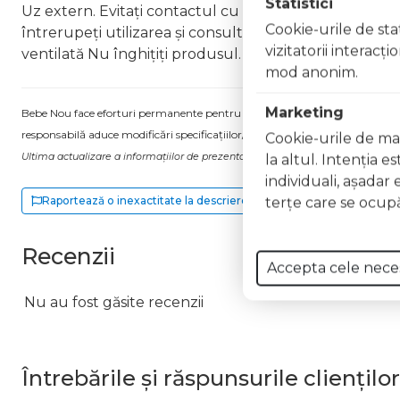
Statistici
Uz extern. Evitați contactul cu ochii. În caz de contac
Cookie-urile de stat
întrerupeți utilizarea și consultați un specialist Nu ap
vizitatorii interacţ
ventilată Nu înghițiți produsul. În caz de ingerare a
mod anonim.
Marketing
Bebe Nou face eforturi permanente pentru a păstra informațiile actualizate.
responsabilă aduce modificări specificațiilor/etichetei acestuia, fără a ne in
Cookie-urile de mar
Ultima actualizare a informațiilor de prezentare pentru Lac unghii Long Lasti
la altul. Intenţia e
individuali, aşadar 
Raportează o inexactitate la descriere
terţe care se ocupă
Recenzii
Accepta cele nece
Nu au fost găsite recenzii
Întrebările și răspunsurile clienților