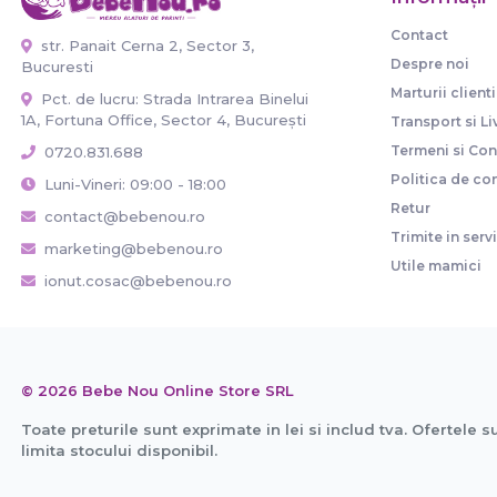
Contact
str. Panait Cerna 2, Sector 3,
Despre noi
Bucuresti
Marturii clienti
Pct. de lucru: Strada Intrarea Binelui
1A, Fortuna Office, Sector 4, București
Transport si Li
Termeni si Cond
0720.831.688
Politica de con
Luni-Vineri: 09:00 - 18:00
Retur
contact@bebenou.ro
Trimite in serv
marketing@bebenou.ro
Utile mamici
ionut.cosac@bebenou.ro
© 2026 Bebe Nou Online Store SRL
Toate preturile sunt exprimate in lei si includ tva. Ofertele s
limita stocului disponibil.