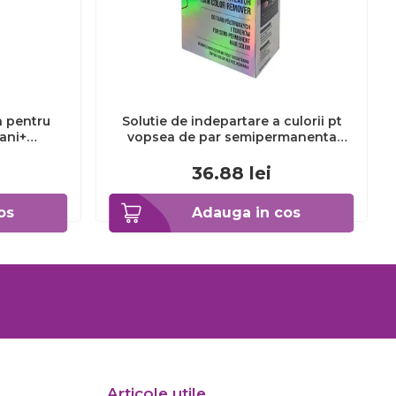
a pentru
Solutie de indepartare a culorii pt
3ani+
vopsea de par semipermanenta
Venita Hair Color Remover, 115ml 15
ml
36.88
lei
os
Adauga in cos
Articole utile