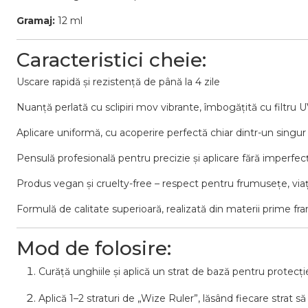
Gramaj:
12 ml
Caracteristici cheie:
Uscare rapidă și rezistență de până la 4 zile
Nuanță perlată cu sclipiri mov vibrante, îmbogățită cu filtru U
Aplicare uniformă, cu acoperire perfectă chiar dintr-un singur 
Pensulă profesională pentru precizie și aplicare fără imperfec
Produs vegan și cruelty-free – respect pentru frumusețe, via
Formulă de calitate superioară, realizată din materii prime fr
Mod de folosire:
Curăță unghiile și aplică un strat de bază pentru protecți
Aplică 1–2 straturi de „Wize Ruler”, lăsând fiecare strat 