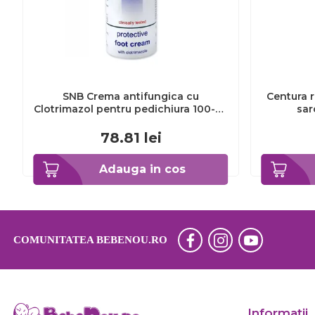
SNB Crema antifungica cu
Centura r
Clotrimazol pentru pedichiura 100-ml
sar
EXL359_918
78.81
lei
Adauga in cos
COMUNITATEA BEBENOU.RO
Informaţii