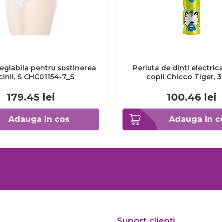
eglabila pentru sustinerea
Periuta de dinti electric
cinii, S CHC01154-7_S
copii Chicco Tiger, 
CHC1208511-7
179.45
lei
100.46
lei
Adauga in cos
Adauga in c
Suport clienti