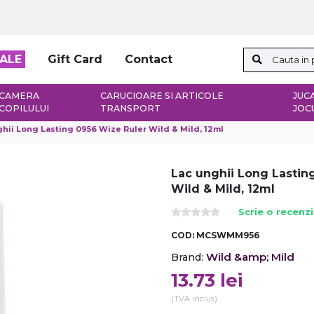
ALE
Gift Card
Contact
CAMERA
CARUCIOARE SI ARTICOLE
JUCA
COPILULUI
TRANSPORT
JOC
hii Long Lasting 0956 Wize Ruler Wild & Mild, 12ml
Lac unghii Long Lastin
Wild & Mild, 12ml
Scrie o recenz
COD:
MCSWMM956
Wild &amp; Mild
Brand:
13.73
lei
(TVA inclus)