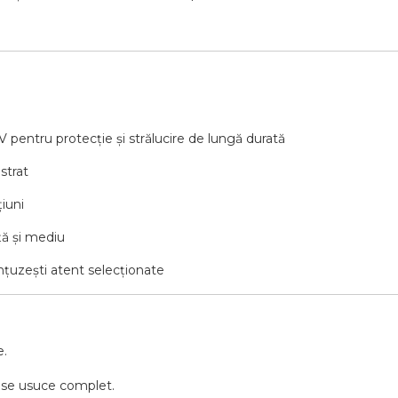
V pentru protecție și strălucire de lungă durată
strat
țiuni
ță și mediu
anțuzești atent selecționate
e.
să se usuce complet.