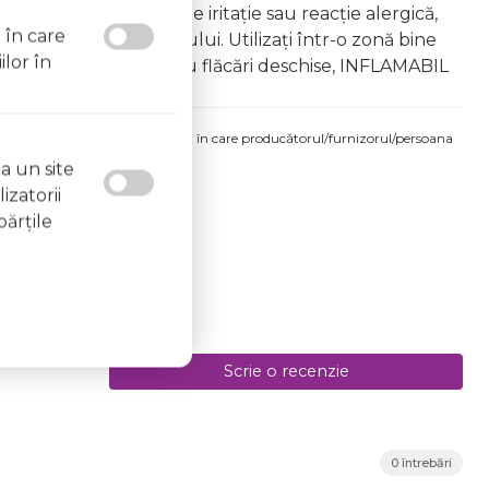
âna copiilor În caz de iritație sau reacție alergică,
l în care
area vapourilor produsului. Utilizați într-o zonă bine
ilor în
 la surse de căldură sau flăcări deschise, INFLAMABIL
produsului comandat pot fi acelea în care producătorul/furnizorul/persoana
 etichetele produsului fizic.
a un site
izatorii
părţile
Scrie o recenzie
0 întrebări