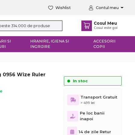
Wishlist
Contul meu
Cosul Meu
Cosul este gol
RII SI
HRANIRE, IGIENA SI
ACCESORII
URI
INGRIJIRE
COPII
g 0956 Wize Ruler
In stoc
ie
Transport Gratuit
> 499 lei
Pe loc banii
inapoi
14 de zile Retur