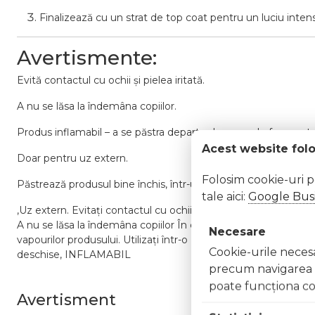
Finalizează cu un strat de top coat pentru un luciu intens
Avertismente:
Evită contactul cu ochii și pielea iritată.
A nu se lăsa la îndemâna copiilor.
Produs inflamabil – a se păstra departe de surse de foc sau te
Acest website fol
Doar pentru uz extern.
Folosim cookie-uri 
Păstrează produsul bine închis, într-un loc răcoros și uscat, fer
tale aici:
Google Busi
,Uz extern. Evitați contactul cu ochii. În caz de contact, clăt
A nu se lăsa la îndemâna copiilor În caz de iritație sau reacție a
Necesare
vapourilor produsului. Utilizați într-o zonă bine ventilată Nu î
Cookie-urile necesar
deschise, INFLAMABIL
precum navigarea în
poate funcţiona co
Avertisment