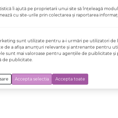
t, clătiți imediat cu apă din abundențăA nu se lăsa la îndem
istică îi ajută pe proprietarii unui site să înţeleagă modu
licați lacul pe unghii deteriorate sau fragile Evitați inhal
ionează cu site-urile prin colectarea şi raportarea informaţi
ccidentală, consultați imediat un medic Evitați expunerea
 Excepții pentru care informațiile prezentate pot fi diferite față de cele ale 
forma în prealabil. În cazul apariției unor diferențe, prevalează informația de pe
keting sunt utilizate pentru a-i urmări pe utilizatori de l
ng 0956 Wize Ruler Wild & Mild, 12ml a fost efectuată la data de 08.08.2026
ste de a afişa anunţuri relevante şi antrenante pentru util
ele sunt mai valoroase pentru agenţiile de puiblicitate şi 
 de publicitate.
sare
Accepta selectia
Accepta toate