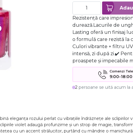
Rezistență care impresio
durează.Lacurile de ungh
Lasting oferă un finisaj lu
o formulă care rezistă la 
Culori vibrante + filtru U
intensă, zi după zi.✔️ Pen
proaspete și impecabile m
Comenzi Telefo
9:00-18:00
2
persoane se uită acum la 
ă eleganța rozului perlat cu vibrațiile îndrăznețe ale sclipirilor vi
Sclipirile violet adaugă profunzime și un strop de magie, transfor
catețea cu un accent strălucitor, purtând cu mândrie o manichiură 