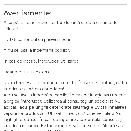
Avertismente:
A se păstra bine închis, ferit de lumină directă și surse de
căldură.
Evitați contactul cu pielea și ochii.
A nu se lăsa la îndemâna copiilor.
În caz de iritație, întrerupeți utilizarea.
Doar pentru uz extern.
,Uz extern. Evitați contactul cu ochii. În caz de contact, clătiți
imediat cu apă din abundență
A nu se lăsa la îndemâna copiilor În caz de iritație sau reacție
alergică, întrerupeți utilizarea și consultați un specialist Nu
aplicați lacul pe unghii deteriorate sau fragile Evitați inhalarea
vapourilor produsului. Utilizați într-o zonă bine ventilată Nu
înghițiți produsul. În caz de ingerare accidentală, consultați
imediat un medic Evitați expunerea la surse de căldură sau