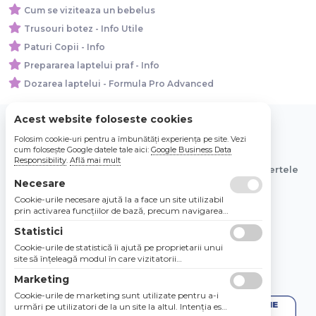
Cum se viziteaza un bebelus
Trusouri botez - Info Utile
Paturi Copii - Info
Prepararea laptelui praf - Info
Dozarea laptelui - Formula Pro Advanced
Acest website foloseste cookies
Folosim cookie-uri pentru a îmbunătăți experiența pe site. Vezi
© 2026 Bebe Nou Online Store SRL
cum folosește Google datele tale aici:
Google Business Data
Responsibility
.
Află mai mult
Toate preturile sunt exprimate in lei si includ tva. Ofertele
sunt valabile in limita stocului disponibil.
Necesare
Cookie-urile necesare ajută la a face un site utilizabil
prin activarea funcţiilor de bază, precum navigarea
în pagină şi accesul la zonele securizate de pe site.
Statistici
Site-ul nu poate funcţiona corespunzător fără aceste
cookie-uri.
Cookie-urile de statistică îi ajută pe proprietarii unui
site să înţeleagă modul în care vizitatorii
interacţionează cu site-urile prin colectarea şi
Marketing
raportarea informaţiilor în mod anonim.
Cookie-urile de marketing sunt utilizate pentru a-i
urmări pe utilizatori de la un site la altul. Intenţia este