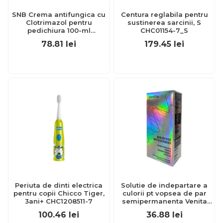
SNB Crema antifungica cu
Centura reglabila pentru
Clotrimazol pentru
sustinerea sarcinii, S
pedichiura 100-ml
CHC01154-7_S
EXL359_918
78.81
lei
179.45
lei
Periuta de dinti electrica
Solutie de indepartare a
pentru copii Chicco Tiger,
culorii pt vopsea de par
3ani+ CHC1208511-7
semipermanenta Venita
Hair Color Remover, 115ml
100.46
lei
36.88
lei
15 ml