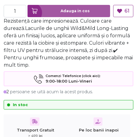
61
Adauga in cos
Rezistență care impresionează. Culoare care
durează.Lacurile de unghii Wild&Mild Long-Lasting
oferă un finisaj lucios, aplicare uniformă și o formulă
care rezistă la ciobire și estompare. Culori vibrante +
filtru UV pentru strălucire intensă, zi după zi.✔️
Pentru unghii frumoase, proaspete și impecabile mai
mult timp.
Comenzi Telefonice (click aici):
9:00-18:00 Luni-Vineri
2
persoane se uită acum la acest produs.
In stoc
Transport Gratuit
Pe loc banii inapoi
> 499 lei