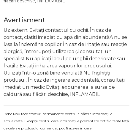
flăcări deschise, INFLAMABIL
Avertisment
Uz extern. Evitați contactul cu ochii. În caz de
contact, clătiți imediat cu apă din abundențăA nu se
lăsa la îndemâna copiilor În caz de iritație sau reacție
alergică, întrerupeți utilizarea și consultați un
specialist Nu aplicați lacul pe unghii deteriorate sau
fragile Evitați inhalarea vapourilor produsului.
Utilizați într-o zonă bine ventilată Nu înghițiți
produsul. În caz de ingerare accidentală, consultați
imediat un medic Evitați expunerea la surse de
căldură sau flăcări deschise, INFLAMABIL
Bebe Nou face eforturi permanente pentru a păstra informațiile
actualizate. Excepții pentru care informațiile prezentate pot fi diferite față
de cele ale produsului comandat pot fi acelea în care