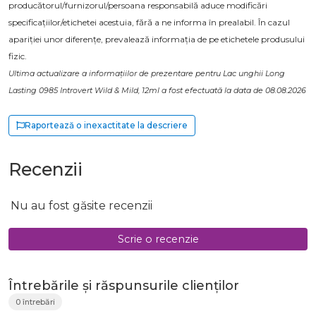
producătorul/furnizorul/persoana responsabilă aduce modificări
specificațiilor/etichetei acestuia, fără a ne informa în prealabil. În cazul
apariției unor diferențe, prevalează informația de pe etichetele produsului
fizic.
Ultima actualizare a informațiilor de prezentare pentru Lac unghii Long
Lasting 0985 Introvert Wild & Mild, 12ml a fost efectuată la data de 08.08.2026
Raportează o inexactitate la descriere
Recenzii
Nu au fost găsite recenzii
Scrie o recenzie
Întrebările și răspunsurile clienților
0 întrebări