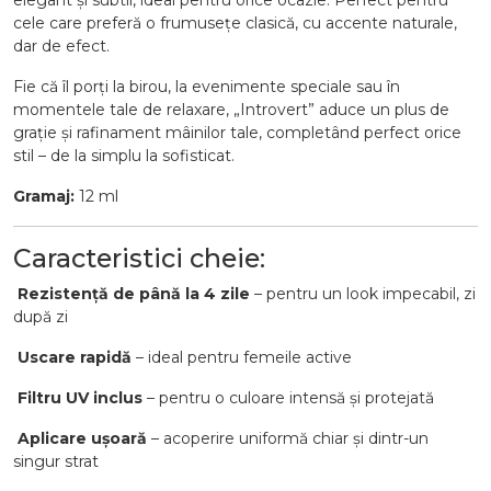
elegant și subtil, ideal pentru orice ocazie. Perfect pentru
cele care preferă o frumusețe clasică, cu accente naturale,
dar de efect.
Fie că îl porți la birou, la evenimente speciale sau în
momentele tale de relaxare, „Introvert” aduce un plus de
grație și rafinament mâinilor tale, completând perfect orice
stil – de la simplu la sofisticat.
Gramaj:
12 ml
Caracteristici cheie:
Rezistență de până la 4 zile
– pentru un look impecabil, zi
după zi
Uscare rapidă
– ideal pentru femeile active
Filtru UV inclus
– pentru o culoare intensă și protejată
Aplicare ușoară
– acoperire uniformă chiar și dintr-un
singur strat