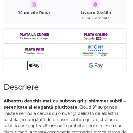
14 de zile Retur
Livrare 24/48h
Luni – Sambata
Descriere
Albastru deschis mat cu subton gri și shimmer subtil –
serenitate și eleganță plutitoare
„Cloud 9” surprinde
liniștea senină a cerului cu o nuanță delicată de albastru
pastelat, îmbogățită de un ușor subton gri și o strălucire
subtilă care captează lumina în probabil unul din cele mai
plăcut mod. Această combinație cromatică evocă starea de