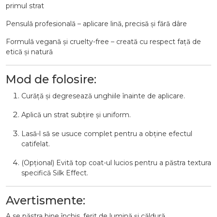
primul strat
Pensulă profesională – aplicare lină, precisă și fără dâre
Formulă vegană și cruelty-free – creată cu respect față de
etică și natură
Mod de folosire:
Curăță și degresează unghiile înainte de aplicare.
Aplică un strat subțire și uniform.
Lasă-l să se usuce complet pentru a obține efectul
catifelat.
(Opțional) Evită top coat-ul lucios pentru a păstra textura
specifică Silk Effect.
Avertismente:
A se păstra bine închis, ferit de lumină și căldură.