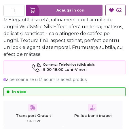
62
Adauga in cos
✨ Eleganță discretă, rafinament pur.Lacurile de
unghii Wild&Mild Silk Effect oferă un finisaj mătăsos,
delicat și sofisticat – ca o atingere de catifea pe
unghii. Textură fină, aspect satinat, perfect pentru
un look elegant și atemporal. Frumusețe subtilă, cu
efect de mătase.
Comenzi Telefonice (click aici):
9:00-18:00 Luni-Vineri
2
persoane se uită acum la acest produs.
In stoc
Transport Gratuit
Pe loc banii inapoi
> 499 lei