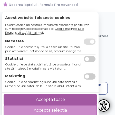
Dozarea laptelui - Formula Pro Advanced
Acest website foloseste cookies
Folosim cookie-uri pentru a îmbunătăți experiența pe site. Vezi
© 2026 Bebe Nou Online Store SRL
cum folosește Google datele tale aici:
Google Business Data
Responsibility
.
Află mai mult
Toate preturile sunt exprimate in lei si includ tva. Ofertele
sunt valabile in limita stocului disponibil.
Necesare
Cookie-urile necesare ajută la a face un site utilizabil
prin activarea funcţiilor de bază, precum navigarea
în pagină şi accesul la zonele securizate de pe site.
Statistici
Site-ul nu poate funcţiona corespunzător fără aceste
cookie-uri.
Cookie-urile de statistică îi ajută pe proprietarii unui
site să înţeleagă modul în care vizitatorii
interacţionează cu site-urile prin colectarea şi
Marketing
raportarea informaţiilor în mod anonim.
Cookie-urile de marketing sunt utilizate pentru a-i
urmări pe utilizatori de la un site la altul. Intenţia este
de a afişa anunţuri relevante şi antrenante pentru
utilizatorii individuali, aşadar ele sunt mai valoroase
pentru agenţiile de puiblicitate şi părţile terţe care se
Accepta toate
ocupă de publicitate.
Accepta selectia
4.8 / 5
★★★★★