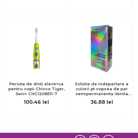
Periuta de dinti electrica
Solutie de indepartare a
pentru copii Chicco Tiger,
culorii pt vopsea de par
3ani+ CHC1208511-7
semipermanenta Venita
Hair Color Remover, 115ml
100.46
lei
36.88
lei
15 ml