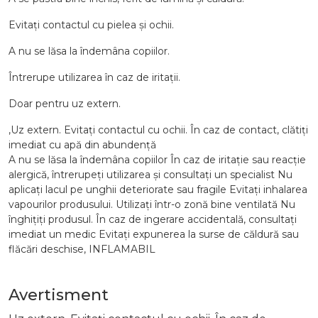
Evitați contactul cu pielea și ochii.
A nu se lăsa la îndemâna copiilor.
Întrerupe utilizarea în caz de iritații.
Doar pentru uz extern.
,Uz extern. Evitați contactul cu ochii. În caz de contact, clătiți
imediat cu apă din abundență
A nu se lăsa la îndemâna copiilor În caz de iritație sau reacție
alergică, întrerupeți utilizarea și consultați un specialist Nu
aplicați lacul pe unghii deteriorate sau fragile Evitați inhalarea
vapourilor produsului. Utilizați într-o zonă bine ventilată Nu
înghițiți produsul. În caz de ingerare accidentală, consultați
imediat un medic Evitați expunerea la surse de căldură sau
flăcări deschise, INFLAMABIL
Avertisment