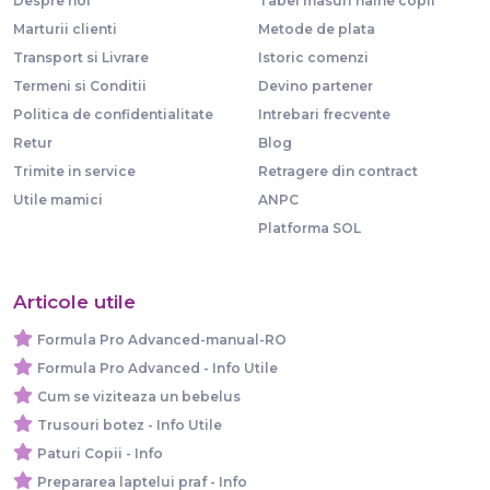
Despre noi
Tabel masuri haine copii
Marturii clienti
Metode de plata
Transport si Livrare
Istoric comenzi
Termeni si Conditii
Devino partener
Politica de confidentialitate
Intrebari frecvente
Retur
Blog
Trimite in service
Retragere din contract
Utile mamici
ANPC
Platforma SOL
Articole utile
Formula Pro Advanced-manual-RO
Formula Pro Advanced - Info Utile
Cum se viziteaza un bebelus
Trusouri botez - Info Utile
Paturi Copii - Info
Prepararea laptelui praf - Info