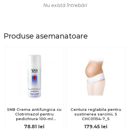
Nu există întrebări
Produse
asemanatoare
SNB Crema antifungica cu
Centura reglabila pentru
Clotrimazol pentru
sustinerea sarcinii, S
pedichiura 100-ml
CHC01154-7_S
EXL359_918
78.81
lei
179.45
lei