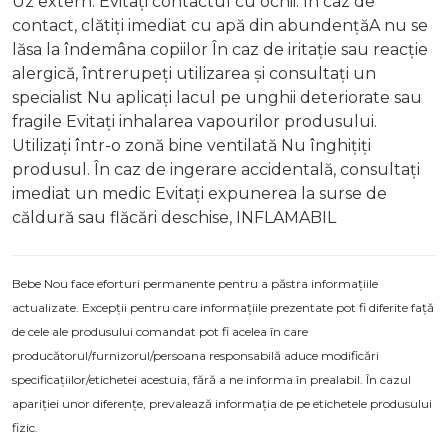
Uz extern. Evitați contactul cu ochii. În caz de
contact, clătiți imediat cu apă din abundențăA nu se
lăsa la îndemâna copiilor În caz de iritație sau reacție
alergică, întrerupeți utilizarea și consultați un
specialist Nu aplicați lacul pe unghii deteriorate sau
fragile Evitați inhalarea vapourilor produsului.
Utilizați într-o zonă bine ventilată Nu înghițiți
produsul. În caz de ingerare accidentală, consultați
imediat un medic Evitați expunerea la surse de
căldură sau flăcări deschise, INFLAMABIL
Bebe Nou face eforturi permanente pentru a păstra informațiile
actualizate. Excepții pentru care informațiile prezentate pot fi diferite față
de cele ale produsului comandat pot fi acelea în care
producătorul/furnizorul/persoana responsabilă aduce modificări
specificațiilor/etichetei acestuia, fără a ne informa în prealabil. În cazul
apariției unor diferențe, prevalează informația de pe etichetele produsului
fizic.