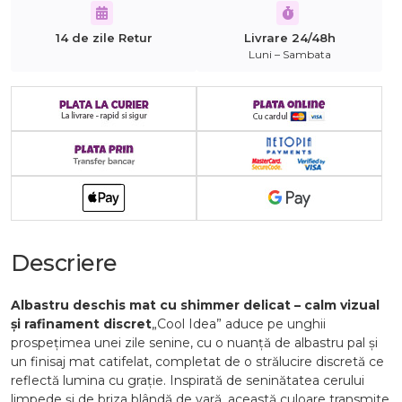
14 de zile Retur
Livrare 24/48h
Luni – Sambata
Descriere
Albastru deschis mat cu shimmer delicat – calm vizual
și rafinament discret
„Cool Idea” aduce pe unghii
prospețimea unei zile senine, cu o nuanță de albastru pal și
un finisaj mat catifelat, completat de o strălucire discretă ce
reflectă lumina cu grație. Inspirată de seninătatea cerului
limpede și de briza blândă de vară, această culoare transmite