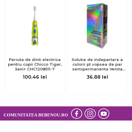
Periuta de dinti electrica
Solutie de indepartare a
pentru copii Chicco Tiger,
culorii pt vopsea de par
3ani+ CHC1208511-7
semipermanenta Venita
Hair Color Remover, 115ml
100.46
lei
36.88
lei
15 ml
COMUNITATEA BEBENOU.RO