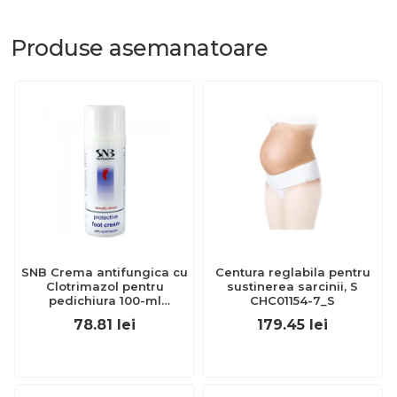
Produse
asemanatoare
SNB Crema antifungica cu
Centura reglabila pentru
Clotrimazol pentru
sustinerea sarcinii, S
pedichiura 100-ml
CHC01154-7_S
EXL359_918
78.81
lei
179.45
lei