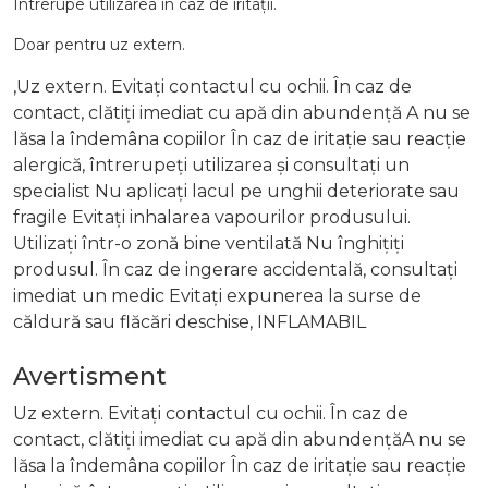
Întrerupe utilizarea în caz de iritații.
Doar pentru uz extern.
,Uz extern. Evitați contactul cu ochii. În caz de
contact, clătiți imediat cu apă din abundență A nu se
lăsa la îndemâna copiilor În caz de iritație sau reacție
alergică, întrerupeți utilizarea și consultați un
specialist Nu aplicați lacul pe unghii deteriorate sau
fragile Evitați inhalarea vapourilor produsului.
Utilizați într-o zonă bine ventilată Nu înghițiți
produsul. În caz de ingerare accidentală, consultați
imediat un medic Evitați expunerea la surse de
căldură sau flăcări deschise, INFLAMABIL
Avertisment
Uz extern. Evitați contactul cu ochii. În caz de
contact, clătiți imediat cu apă din abundențăA nu se
lăsa la îndemâna copiilor În caz de iritație sau reacție