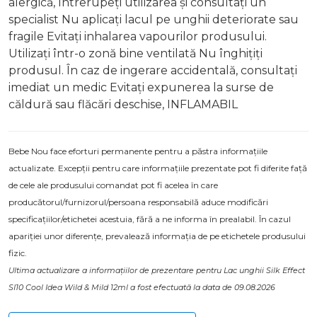
alergică, întrerupeți utilizarea și consultați un
specialist Nu aplicați lacul pe unghii deteriorate sau
fragile Evitați inhalarea vapourilor produsului.
Utilizați într-o zonă bine ventilată Nu înghițiți
produsul. În caz de ingerare accidentală, consultați
imediat un medic Evitați expunerea la surse de
căldură sau flăcări deschise, INFLAMABIL
Bebe Nou face eforturi permanente pentru a păstra informațiile
actualizate. Excepții pentru care informațiile prezentate pot fi diferite față
de cele ale produsului comandat pot fi acelea în care
producătorul/furnizorul/persoana responsabilă aduce modificări
specificațiilor/etichetei acestuia, fără a ne informa în prealabil. În cazul
apariției unor diferențe, prevalează informația de pe etichetele produsului
fizic.
Ultima actualizare a informațiilor de prezentare pentru Lac unghii Silk Effect
SI10 Cool Idea Wild & Mild 12ml a fost efectuată la data de 09.08.2026