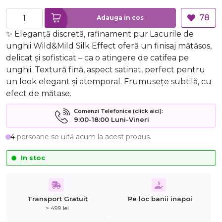
78
Adauga in cos
✨ Eleganță discretă, rafinament pur.Lacurile de
unghii Wild&Mild Silk Effect oferă un finisaj mătăsos,
delicat și sofisticat – ca o atingere de catifea pe
unghii. Textură fină, aspect satinat, perfect pentru
un look elegant și atemporal. Frumusețe subtilă, cu
efect de mătase.
Comenzi Telefonice (click aici):
9:00-18:00 Luni-Vineri
4
persoane se uită acum la acest produs.
In stoc
Transport Gratuit
Pe loc banii inapoi
> 499 lei