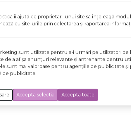
istică îi ajută pe proprietarii unui site să înţeleagă modu
t, clătiți imediat cu apă din abundențăA nu se lăsa la îndem
ionează cu site-urile prin colectarea şi raportarea informaţi
licați lacul pe unghii deteriorate sau fragile Evitați inhal
ccidentală, consultați imediat un medic Evitați expunerea
 Excepții pentru care informațiile prezentate pot fi diferite față de cele ale 
keting sunt utilizate pentru a-i urmări pe utilizatori de l
forma în prealabil. În cazul apariției unor diferențe, prevalează informația de pe
ste de a afişa anunţuri relevante şi antrenante pentru util
 SS01 Creamy Dream Wild & Mild 12ml a fost efectuată la data de 08.08.2026
ele sunt mai valoroase pentru agenţiile de puiblicitate şi 
 de publicitate.
sare
Accepta selectia
Accepta toate