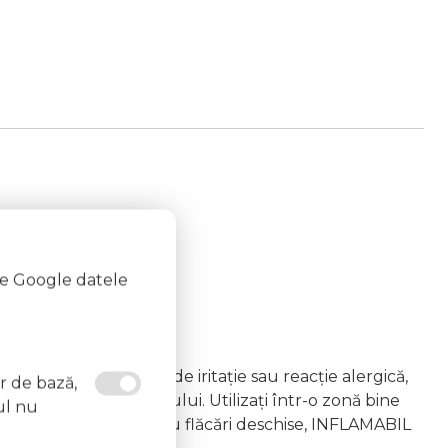
te Google datele
emâna copiilor În caz de iritație sau reacție alergică,
or de bază,
area vapourilor produsului. Utilizați într-o zonă bine
ul nu
 la surse de căldură sau flăcări deschise, INFLAMABIL