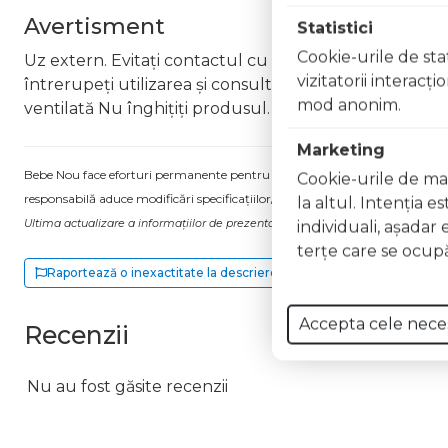
Avertisment
Statistici
Cookie-urile de stat
Uz extern. Evitați contactul cu ochii. În caz de contac
vizitatorii interacţ
întrerupeți utilizarea și consultați un specialist Nu ap
mod anonim.
ventilată Nu înghițiți produsul. În caz de ingerare a
Marketing
Bebe Nou face eforturi permanente pentru a păstra informațiile actualizate.
Cookie-urile de mar
responsabilă aduce modificări specificațiilor/etichetei acestuia, fără a ne in
la altul. Intenţia e
Ultima actualizare a informațiilor de prezentare pentru Lac unghii Soft Skin
individuali, aşadar 
terţe care se ocupă
Raportează o inexactitate la descriere
Accepta cele nece
Recenzii
Nu au fost găsite recenzii