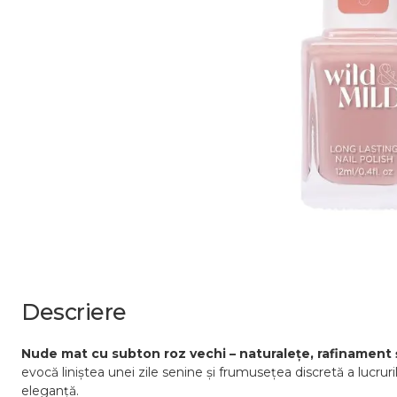
Descriere
Nude mat cu subton roz vechi – naturalețe, rafinament ș
evocă liniștea unei zile senine și frumusețea discretă a lucruri
eleganță.