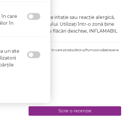
l în care
âna copiilor În caz de iritație sau reacție alergică,
ilor în
area vapourilor produsului. Utilizați într-o zonă bine
 la surse de căldură sau flăcări deschise, INFLAMABIL
produsului comandat pot fi acelea în care producătorul/furnizorul/persoana
a un site
 etichetele produsului fizic.
izatorii
părţile
Scrie o recenzie