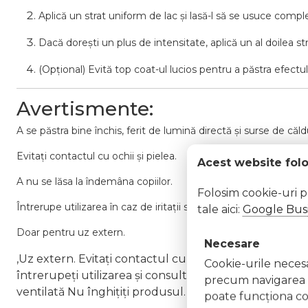
Aplică un strat uniform de lac și lasă-l să se usuce comple
Dacă dorești un plus de intensitate, aplică un al doilea str
(Opțional) Evită top coat-ul lucios pentru a păstra efectul
Avertismente:
A se păstra bine închis, ferit de lumină directă și surse de căld
Evitați contactul cu ochii și pielea.
Acest website fol
A nu se lăsa la îndemâna copiilor.
Folosim cookie-uri 
Întrerupe utilizarea în caz de iritații sau disconfort.
tale aici:
Google Busi
Doar pentru uz extern.
Necesare
,Uz extern. Evitați contactul cu ochii. În caz de contac
Cookie-urile necesar
întrerupeți utilizarea și consultați un specialist Nu ap
precum navigarea în
ventilată Nu înghițiți produsul. În caz de ingerare a
poate funcţiona co