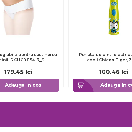
eglabila pentru sustinerea
Periuta de dinti electric
cinii, S CHC01154-7_S
copii Chicco Tiger, 
CHC1208511-7
179.45
lei
100.46
lei
Adauga in cos
Adauga in c