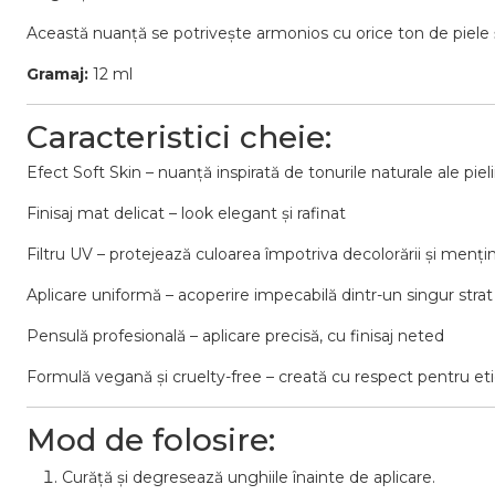
Această nuanță se potrivește armonios cu orice ton de piele și
Gramaj:
12 ml
Caracteristici cheie:
Efect Soft Skin – nuanță inspirată de tonurile naturale ale pieli
Finisaj mat delicat – look elegant și rafinat
Filtru UV – protejează culoarea împotriva decolorării și menț
Aplicare uniformă – acoperire impecabilă dintr-un singur strat
Pensulă profesională – aplicare precisă, cu finisaj neted
Formulă vegană și cruelty-free – creată cu respect pentru eti
Mod de folosire:
Curăță și degresează unghiile înainte de aplicare.