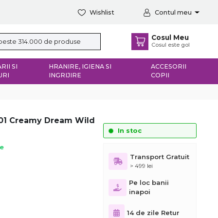
Wishlist
Contul meu
Cosul Meu
Cosul este gol
RII SI
HRANIRE, IGIENA SI
ACCESORII
URI
INGRIJIRE
COPII
SS01 Creamy Dream Wild
In stoc
ie
Transport Gratuit
> 499 lei
Pe loc banii
inapoi
14 de zile Retur