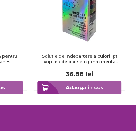
a pentru
Solutie de indepartare a culorii pt
3ani+
vopsea de par semipermanenta
Venita Hair Color Remover, 115ml 15
ml
36.88
lei
os
Adauga in cos