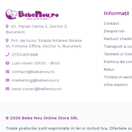
Informaţii
Contact
str. Panait Cerna 2, Sector 3,
Despre noi
Bucuresti
Marturii clienti
Pct. de lucru: Strada Intrarea Binelui
1A, Fortuna Office, Sector 4, București
Transport si Li
Termeni si Cond
0720.831.688
Politica de con
Luni-Vineri: 09:00 - 18:00
Retur
contact@bebenou.ro
Trimite in serv
marketing@bebenou.ro
Utile mamici
ionut.cosac@bebenou.ro
© 2026 Bebe Nou Online Store SRL
Toate preturile sunt exprimate in lei si includ tva. Ofertele s