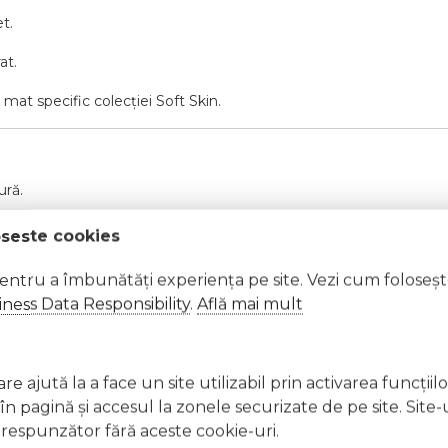
t.
at.
 mat specific colecției Soft Skin.
ură.
oseste cookies
pentru a îmbunătăți experiența pe site. Vezi cum foloseș
ness Data Responsibility
.
Află mai mult
t, clătiți imediat cu apă din abundență A nu se lăsa la înd
e ajută la a face un site utilizabil prin activarea funcţiil
licați lacul pe unghii deteriorate sau fragile Evitați inhal
 pagină şi accesul la zonele securizate de pe site. Site-
ccidentală, consultați imediat un medic Evitați expunerea
respunzător fără aceste cookie-uri.