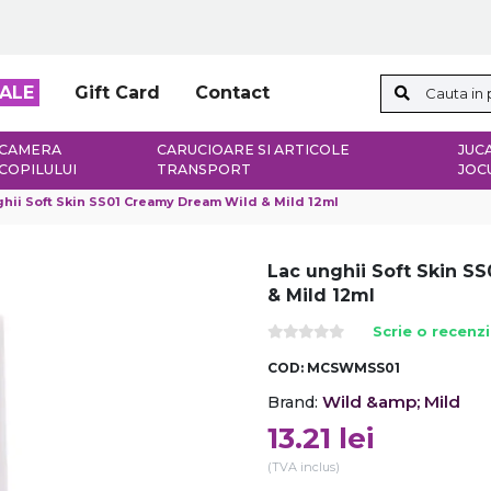
ALE
Gift Card
Contact
CAMERA
CARUCIOARE SI ARTICOLE
JUCA
COPILULUI
TRANSPORT
JOC
hii Soft Skin SS01 Creamy Dream Wild & Mild 12ml
Lac unghii Soft Skin 
& Mild 12ml
Scrie o recenz
COD:
MCSWMSS01
Wild &amp; Mild
Brand:
13.21
lei
(TVA inclus)