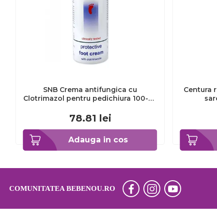
SNB Crema antifungica cu
Centura r
Clotrimazol pentru pedichiura 100-ml
sar
EXL359_918
78.81
lei
Adauga in cos
COMUNITATEA BEBENOU.RO