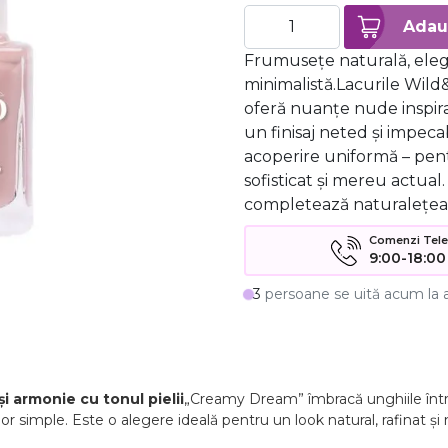
Frumusețe naturală, ele
minimalistă.Lacurile Wild
oferă nuanțe nude inspirat
un finisaj neted și impeca
acoperire uniformă – pent
sofisticat și mereu actual.
completează naturalețea
Comenzi Telefo
9:00-18:00
3
persoane se uită acum la 
i armonie cu tonul pielii
„Creamy Dream” îmbracă unghiile într-
lor simple. Este o alegere ideală pentru un look natural, rafinat și