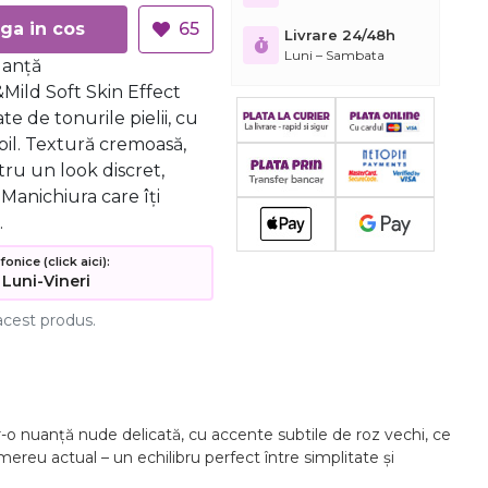
Adauga in cos
65
Livrare 24/48h
Luni – Sambata
ganță
&Mild Soft Skin Effect
e de tonurile pielii, cu
bil. Textură cremoasă,
ru un look discret,
 Manichiura care îți
.
nice (click aici):
 Luni-Vineri
acest produs.
o nuanță nude delicată, cu accente subtile de roz vechi, ce
 mereu actual – un echilibru perfect între simplitate și