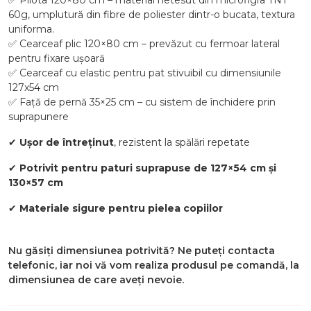
✅ Pilota 120×80 cm – material netesut din microfigra TNT
60g, umplutură din fibre de poliester dintr-o bucata, textura
uniforma.
✅ Cearceaf plic 120×80 cm – prevăzut cu fermoar lateral
pentru fixare ușoară
✅ Cearceaf cu elastic pentru pat stivuibil cu dimensiunile
127x54 cm
✅ Față de pernă 35×25 cm – cu sistem de închidere prin
suprapunere
✔
Ușor de întreținut
, rezistent la spălări repetate
✔
Potrivit pentru paturi suprapuse de 127×54 cm și
130×57 cm
✔
Materiale sigure pentru pielea copiilor
Nu găsiți dimensiunea potrivită? Ne puteți contacta
telefonic, iar noi vă vom realiza produsul pe comandă, la
dimensiunea de care aveți nevoie.