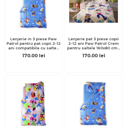
Lenjerie in 3 piese Paw
Lenjerie pat 3 piese copii
Patrol pentru pat copii 2-12
2-12 ani Paw Patrol Crem
ani compatibila cu saltea
pentru saltele 160x80 cm -
160x80 cm -
ASC6427968000172
170.00
lei
170.00
lei
ASC6427968000165