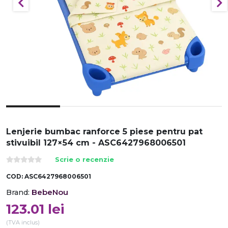
Lenjerie bumbac ranforce 5 piese pentru pat
stivuibil 127×54 cm - ASC6427968006501
Scrie o recenzie
COD:
ASC6427968006501
BebeNou
Brand:
123.01
lei
(TVA inclus)