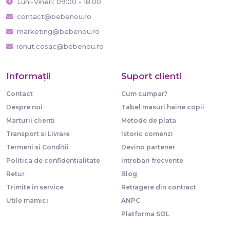
Luni-Vineri: 09:00 - 18:00
contact@bebenou.ro
marketing@bebenou.ro
ionut.cosac@bebenou.ro
Informaţii
Suport clienti
Contact
Cum cumpar?
Despre noi
Tabel masuri haine copii
Marturii clienti
Metode de plata
Transport si Livrare
Istoric comenzi
Termeni si Conditii
Devino partener
Politica de confidentialitate
Intrebari frecvente
Retur
Blog
Trimite in service
Retragere din contract
Utile mamici
ANPC
Platforma SOL