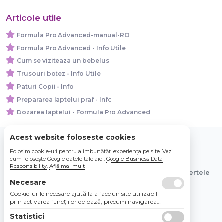
Articole utile
Formula Pro Advanced-manual-RO
Formula Pro Advanced - Info Utile
Cum se viziteaza un bebelus
Trusouri botez - Info Utile
Paturi Copii - Info
Prepararea laptelui praf - Info
Dozarea laptelui - Formula Pro Advanced
Acest website foloseste cookies
Folosim cookie-uri pentru a îmbunătăți experiența pe site. Vezi
© 2026 Bebe Nou Online Store SRL
cum folosește Google datele tale aici:
Google Business Data
Responsibility
.
Află mai mult
Toate preturile sunt exprimate in lei si includ tva. Ofertele
sunt valabile in limita stocului disponibil.
Necesare
Cookie-urile necesare ajută la a face un site utilizabil
prin activarea funcţiilor de bază, precum navigarea
în pagină şi accesul la zonele securizate de pe site.
Statistici
Site-ul nu poate funcţiona corespunzător fără aceste