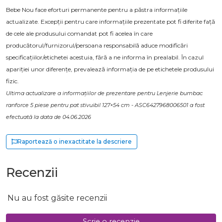
Bebe Nou face eforturi permanente pentru a păstra informațiile
actualizate. Excepții pentru care informațiile prezentate pot fi diferite față
de cele ale produsului comandat pot fi acelea în care
producătorul/furnizorul/persoana responsabilă aduce modificări
specificațiilor/etichetei acestuia, fără a ne informa în prealabil. În cazul
apariției unor diferențe, prevalează informația de pe etichetele produsului
fizic.
Ultima actualizare a informațiilor de prezentare pentru Lenjerie bumbac
ranforce 5 piese pentru pat stivuibil 127×54 cm - ASC6427968006501 a fost
efectuată la data de 04.06.2026
Raportează o inexactitate la descriere
Recenzii
Nu au fost găsite recenzii
Scrie o recenzie